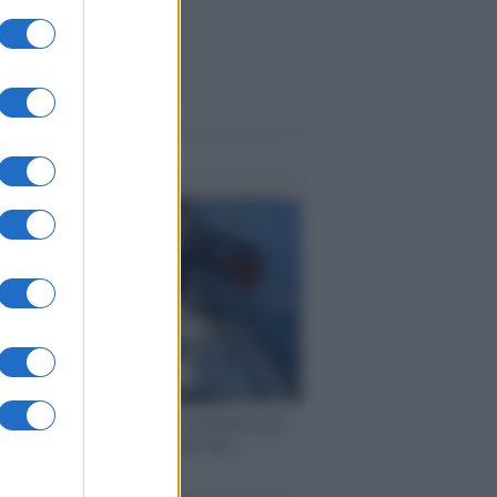
me notizie
ervista /
Marco Croatti e la Flottilla per
 le nostre vele gonfie grazie alla
vazione popolare