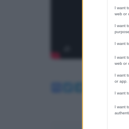
I want t
web or d
I want t
purpose
I want 
I want t
web or d
I want t
or app.
Facebook
Twitter
Telegram
WhatsA
I want t
I want t
authenti