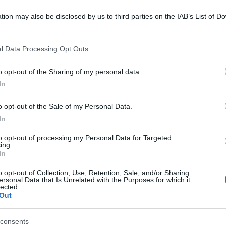
tion may also be disclosed by us to third parties on the IAB’s List of 
 that may further disclose it to other third parties.
 that this website/app uses one or more Google services and may gath
l Data Processing Opt Outs
including but not limited to your visit or usage behaviour. You may click 
 to Google and its third-party tags to use your data for below specifi
o opt-out of the Sharing of my personal data.
ogle consent section.
In
t ha raccolto le voci di alcuni artisti per
o opt-out of the Sale of my Personal Data.
della Libertà. L’attrice Viola Graziosi ha scelto la
In
i:
to opt-out of processing my Personal Data for Targeted
ing.
In
o opt-out of Collection, Use, Retention, Sale, and/or Sharing
ersonal Data that Is Unrelated with the Purposes for which it
lected.
Out
consents