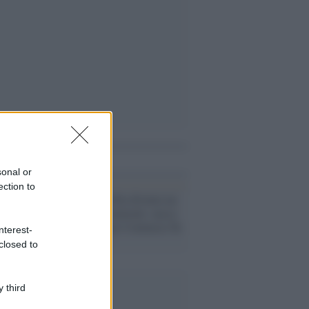
i anche
sonal or
ection to
L'evento /
La Sila diventa un
palcoscenico naturale: nasce
“A Farla Amare Comincia Tu
nterest-
– Opera Sila”
closed to
 third