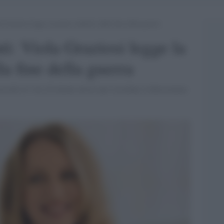
a Graziosi legge la poesia simbolo della fine della guerra
ati: Viola Graziosi legge la
a fine della guerra
ccolto le voci di alcuni artisti per ricordare la Resistenza