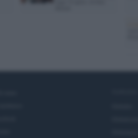
legge '25 aprile', di Dino
Buzzati
La b
vogli
dirig
Syndication
i siamo
ntributors
Globalist
cebook
Globalscie
itter
Globalsport