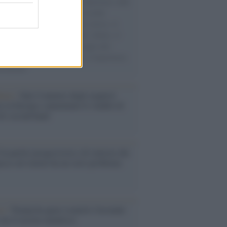
natore M5S racconta la sua esperienza sulle
e cariche di aiuti umanitari assalite
sercito israeliano. Una guerra atroce, il
ivo di disumanizzazione delle vittime, il
ismo del governo italiano e degli altri
ei, il ritorno al colonialismo. L'importanza
ovimenti.
enze /
Sale il numero degli acquisti
e in Europa e aumentano le vendite di
oli second hand
Un partito progressista e di sinistra che
acca sul riarmo ha un serio problema
so /
Trump ha quasi esaurito l'arsenale
ma il tycoon smentisce