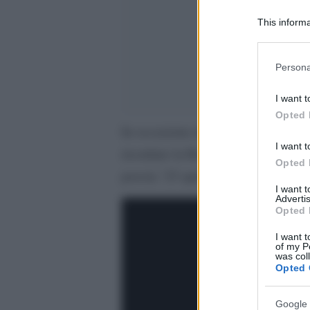
This informa
Participants
Please note
Persona
information 
deny consent
I want t
in below Go
Opted 
In occasione del 25 aprile, Globalis
I want t
ricordare la Resistenza e il valore 
Opted 
poesia ’25 aprile’, di Dino Buzzat
I want 
Advertis
Opted 
I want t
of my P
was col
Opted 
Google 