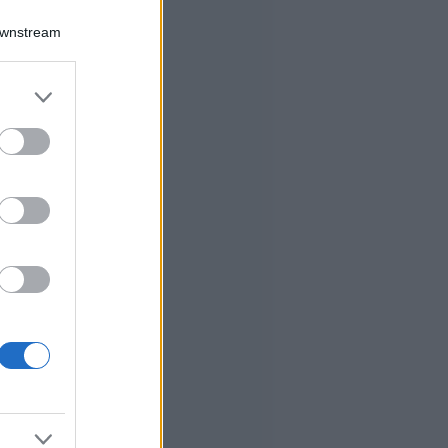
Downstream
er and store
to grant or
ed purposes