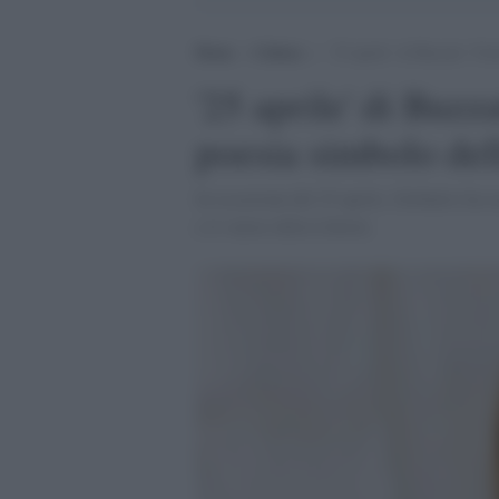
Home
>
Cultura
>
’25 aprile’ di Buzzati: Viol
'25 aprile' di Buzz
poesia simbolo dell
In occasione del 25 aprile, Globalist ha ra
e il valore della Libertà.