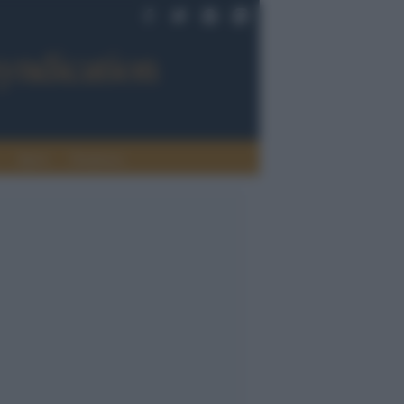
Sport
Tendenze