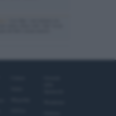
anca /
Caso Mps: i pm milanesi ora
ono vederci chiaro sulle “chat” tra un
ente del Mef e alcuni ministri
Culture
Giornale
dello
Salute
Spettacolo
Megachip
nce
Wondernet
GiULia
Giuliana