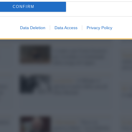
Il Se
barch
CONFIRM
dall'e
tentat
servil
Data Deletion
Data Access
Privacy Policy
europ
dei m
A teatro con Viola Graziosi
Tend
per ricordare il trentennale
onlin
della strage di Capaci
artic
La mostra /
A Milano si
iosi
aprono le porte della casa di
Pd /
ue
Dino Buzzati
si sp
Il ca
nezia
Liberazione /
"Ecco, la
Usa, 
guerra è finita": Leo Gullotta