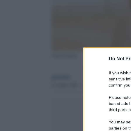
Viola Graziosi
Do Not Pr
If you wish 
globalist
sensitive in
25 Aprile 2020 - 15.02
confirm your
Please note
based ads b
third parties
You may sepa
parties on t