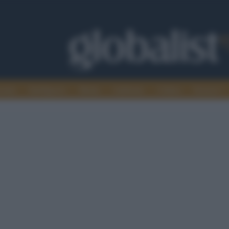
omia
Intelligence
Media
Ambiente
Cultura
Scienza