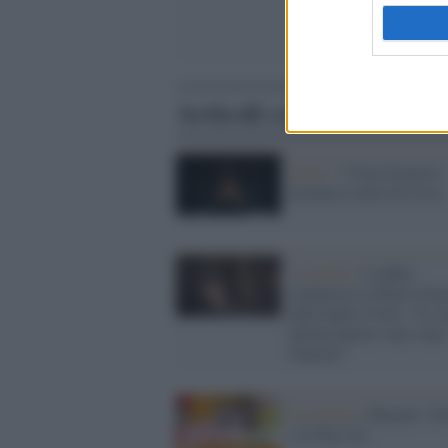
Articoli correlati
Teatro /
Viola Graziosi
incarna il mito di Circe
La lettera /
L'addio
commosso a Paolo Graz
della figlia Viola: "Le s
ultime parole sono state
d'amore"
La mostra /
Buzzati, Ve
e la Pop Art