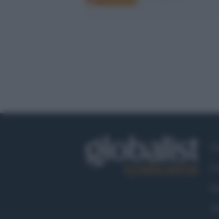
Ch
Co
Fa
Tw