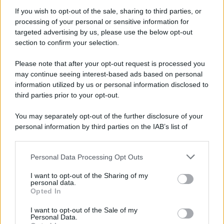
If you wish to opt-out of the sale, sharing to third parties, or
processing of your personal or sensitive information for
targeted advertising by us, please use the below opt-out
section to confirm your selection.
Il ricordo /
Quando Guccini raccontava le "Cronache
epafaniche": l'intervista all'artista che si definiva un
Please note that after your opt-out request is processed you
'narratore'
may continue seeing interest-based ads based on personal
information utilized by us or personal information disclosed to
third parties prior to your opt-out.
Lo studio /
Disinformazione russa e destra: anche la
You may separately opt-out of the further disclosure of your
macchina propagandistica di Putin dietro la crisi di Ceuta
personal information by third parties on the IAB’s list of
downstream participants.
Personal Data Processing Opt Outs
This information may also be disclosed by us to third parties
Tendenze /
Sale il numero degli acquisti online in Europa e
on the IAB’s List of Downstream Participants that may further
I want to opt-out of the Sharing of my
aumentano le vendite di articoli second hand
disclose it to other third parties.
personal data.
Opted In
Please note that this website/app uses one or more Google
services and may gather and store information including but
I want to opt-out of the Sale of my
Personal Data.
not limited to your visit or usage behaviour. You may click to