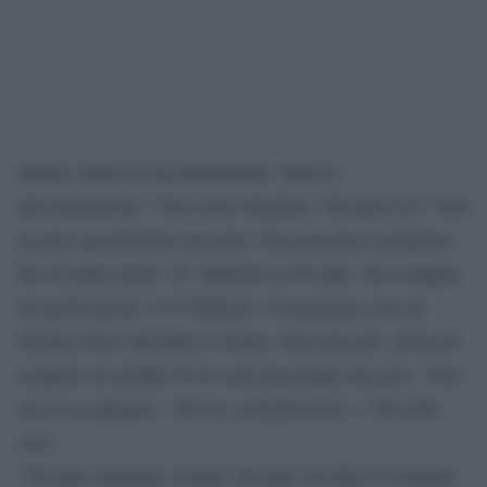
Parole contro le discriminazioni. Tutte le
discriminazioni: “Non sono sbagliato. Nessuno lo è. Non
accetto speculazioni sul tema. Non provateci nemmeno.
Ho 40 anni ormai”. E’ dedicato ai 40 anni -che compirà
tra pochi giorni, il 21 febbraio- il monologo con cui
Tiziano Ferro introduce il brano ‘Alla mia età’, prima di
eseguire un medley di tre suoi più grandi successi: ‘Non
me lo so spiegare’, ‘Ed ero contentissimo’ e ‘Per dirti
ciao’.
“Tra due settimane compio 40 anni -ha detto il cantante