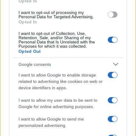
Opted In
grant or deny consent to Google and its third-party tags to
use your data for below specified purposes in below Google
I want to opt-out of processing my
consent section.
Personal Data for Targeted Advertising.
Opted In
I want to opt-out of Collection, Use,
Retention, Sale, and/or Sharing of my
Personal Data that Is Unrelated with the
Purposes for which it was collected.
Opted Out
Syndication
Culture
Google consents
Salute
Globalist
I want to allow Google to enable storage
related to advertising like cookies on web or
Megachip
Globalscience
device identifiers in apps.
GiULia
Globalsport
I want to allow my user data to be sent to
Google for online advertising purposes.
Prima Pagina
I want to allow Google to send me
personalized advertising.
Giornale dello
Chi siamo