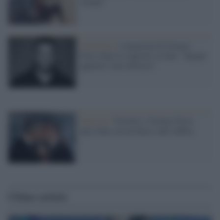
Gianni"
Omofobia /
L'amarezza di Tiziano
Ferro dopo la 'tagliola' su Zan: "Quegli
applausi sono dolorosi"
Sanremo /
Fiorello e Tiziano Ferro:
pace fatta con un bacio sulle labbra
Ultime notizie