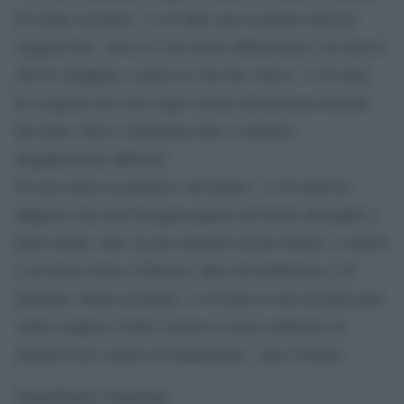
di Latina sul palco -A 40 anni, per la prima volta ho
sognato Dio. Aveva il viso di un adolescente e mi diceva
che ho strappato a morsi la vita che volevo. A 40 anni,
ho scoperto che non voglio essere una persona alterata
dal male. Dove l’arroganza urla, il silenzio
elegantemente afferma”.
Poi un cenno ai genitori e all’amore: “A 40 anni ho
imparato che non bisogna negarsi all’amore del padre e
della madre, mai, né per orgoglio né per timore. L’amore
è un lavoro lento e faticoso, fatto di mediazione e di
pazienza. Basta ascoltare. A 40 anni so che nessuno può
vedere quanto è bello l’amore se non condividi col
mondo il tuo sorriso da innamorato”, dice Tiziano.
Straordinario monologo