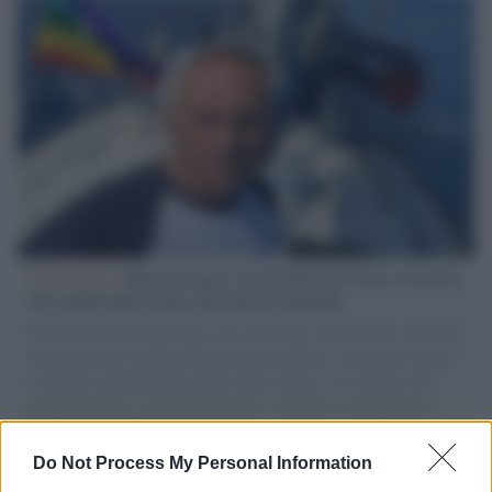
L'intervista /
Marco Croatti e la Flottilla per Gaza: le nostre
vele gonfie grazie alla sollevazione popolare
Il Senatore M5S racconta la sua esperienza sulle barche cariche di
aiuti umanitari assalite dall'esercito israeliano. Una guerra atroce,
il tentativo di disumanizzazione delle vittime, il servilismo del
governo italiano e degli altri europei, il ritorno al colonialismo.
L'importanza dei movimenti.
Do Not Process My Personal Information
Musica /
Al maestro Francesco Guccini