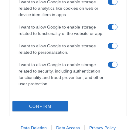
I want to allow Google to enable storage
Spettacolo
related to analytics like cookies on web or
Contributors
device identifiers in apps.
Wondernet
Facebook
I want to allow Google to enable storage
Giuliana Sgrena
related to functionality of the website or app.
Twitter
I want to allow Google to enable storage
Google News
related to personalization.
Mastodon
I want to allow Google to enable storage
related to security, including authentication
Cookie Policy
functionality and fraud prevention, and other
user protection.
Preferenze Privacy
CONFIRM
©2021 Globalist.it • All right reserved.
Data Deletion
Data Access
Privacy Policy
Syndication