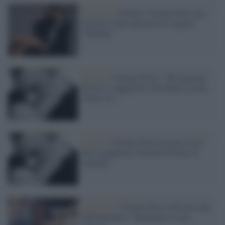
La novità /
Elodie e Tiziano Ferro per
la prima volta insieme nel singolo
"Feeling"
Musica /
Tiziano Ferro: "Mi urlarono
frocio e scapparono. Diventate ciò che
volete voi..."
Il caso /
Tiziano Ferro nei guai con il
fisco: pignorati 9 milioni di euro al
cantante
Curiosità /
Tiziano Ferro salva un cane
dall'eutanasia: "Benvenuto a casa