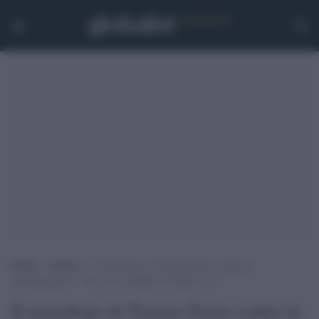
Home
>
Cultura
>
Il monologo di Tiziano Ferro contro le
discriminazioni: “Non sono sbagliato. Nessuno lo è”
Il monologo di Tiziano Ferro contro le