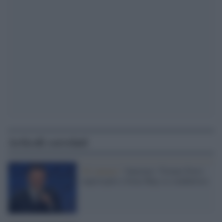
Articoli correlati
Gli annunci /
Sanremo: Tiziano Ferro
superospite e Irina Shay co-conduttrice