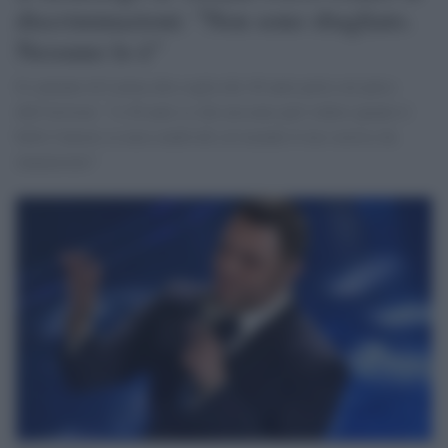
discriminazioni: "Non sono sbagliato.
Nessuno lo è"
Il cantante di Latina alla soglia dei 40 anni parla sul palco
dell'Ariston: "A 40 anni so che nessuno può vedere quanto è
bello l'amore se non condividi col mondo il tuo sorriso da
innamorato"