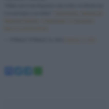
“Subire non è una disgrazia è una scelta e la felicità non
è un privilegio è un diritto” .
#TizianoFerro
#Sanremo20
#Sanremo
@RaiUno
@SanremoRai
@TizianoFerro
https://t.co/gNyhvu9Qqq
— @Margot (@Margot_la_reine)
February 8, 2020
Facebook
Twitter
Telegram
WhatsApp