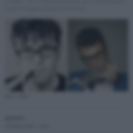
Il giudice: "Per la violenza intrinseca e per l’assoluta gratuità
rispetto all’oggetto della presunta critica".
Facci e Fedez
globalist
15 Febbraio 2017 - 14.24