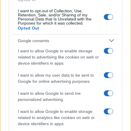
I want to opt-out of Collection, Use,
Retention, Sale, and/or Sharing of my
Personal Data that Is Unrelated with the
Purposes for which it was collected.
Opted Out
Syndication
Culture
Google consents
Salute
Globalist
I want to allow Google to enable storage
related to advertising like cookies on web or
Megachip
Globalscience
device identifiers in apps.
GiULia
Globalsport
I want to allow my user data to be sent to
Google for online advertising purposes.
Prima Pagina
I want to allow Google to send me
personalized advertising.
Giornale dello
Chi siamo
I want to allow Google to enable storage
Spettacolo
related to analytics like cookies on web or
Contributors
device identifiers in apps.
Wondernet