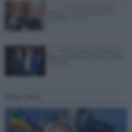
Covid /
Lite a destra, Feltri contro
Belpietro: "Con la sua falsa Verità
fiancheggia i no vax"
Rai /
Al Tg2 in onda un comizietto di
Belpietro per bocciare Conte e invocare
le elezioni
Ultime notizie