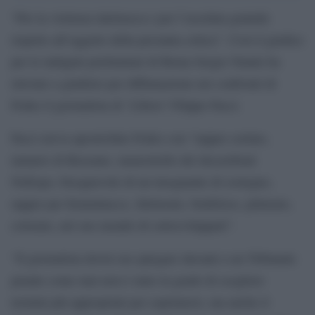
“Per la violenza intrinseca e per l’assoluta gratuità
rispetto all’oggetto della presunta critica”. Così il giudice
per le indagini preliminari di Roma Sergio Natale ha
rinviato a giudizio per diffamazione nei confronti di
Fedez il giornalista di ‘Libero’ Filippo Facci.
Facci aveva apostrofato Fedez con “rapper cretino,
tamarro di Rozzano, menestrello dei decerebrati
NoExpo, bisognevole di un insegnante di sostegno,
rapper per femminucce, illetterato, brufoloso, pitturato,
colorato, nel suo mondo di sottosviluppati”.
“Il giornalista dovrà ora spiegare davanti a un Tribunale
penale come mai non è stato in grado di scegliere
termini più appropriati per esprimersi, ma anche il