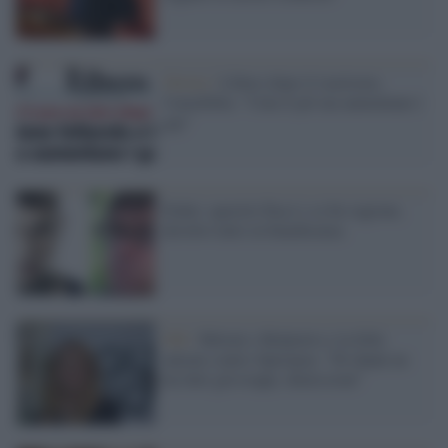
Orrore /
Libero dopo il razzismo,
l'omofobia: "Cala il pil ma aumentano i
gay"
Fedez: querelo Facci e se ho ragione,
devolvo tutto in beneficenza
FdI /
Meloni e Belpietro e la folle
unione contro Speranza: "Di danni ne
ha fatti già troppi, dimissioni"