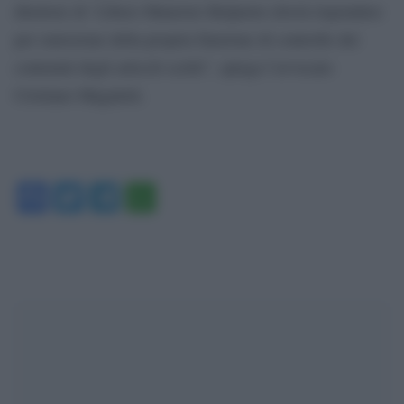
direttore di ‘Libero Maurizio Belpietro dovrà rispondere
per omissione della propria funzione di controllo dei
contenuti degli articoli scritti”, spiega l’avvocato
Cristiano Magaletti.
Facebook
Twitter
Telegram
WhatsApp