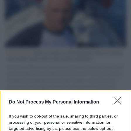
L'intervista /
Marco Croatti e la Flottilla per Gaza: le nostre
vele gonfie grazie alla sollevazione popolare
Il Senatore M5S racconta la sua esperienza sulle barche cariche di
aiuti umanitari assalite dall'esercito israeliano. Una guerra atroce,
il tentativo di disumanizzazione delle vittime, il servilismo del
governo italiano e degli altri europei, il ritorno al colonialismo.
L'importanza dei movimenti.
Do Not Process My Personal Information
L'attesa /
Un estate di calcio: tra Mondiali e Serie A
If you wish to opt-out of the sale, sharing to third parties, or
processing of your personal or sensitive information for
targeted advertising by us, please use the below opt-out