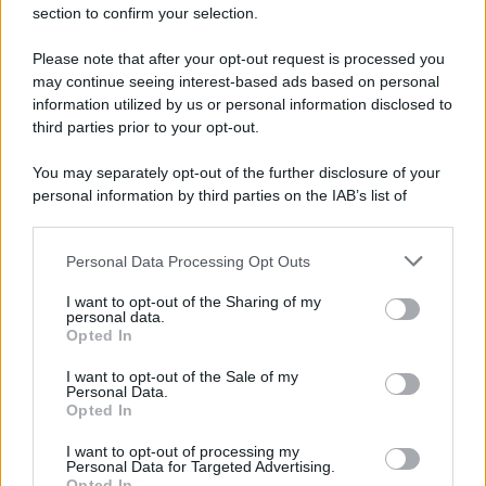
section to confirm your selection.
Imperialismo /
Petrolio e prepotenze di Trump: una società
legata a 'Donald' vuole perforare la Groenlandia senza
Please note that after your opt-out request is processed you
autorizzazione
may continue seeing interest-based ads based on personal
information utilized by us or personal information disclosed to
third parties prior to your opt-out.
Musica /
Al maestro Francesco Guccini
You may separately opt-out of the further disclosure of your
personal information by third parties on the IAB’s list of
downstream participants.
Personal Data Processing Opt Outs
This information may also be disclosed by us to third parties
Il ricordo /
Quando Guccini raccontava le "Cronache
on the IAB’s List of Downstream Participants that may further
I want to opt-out of the Sharing of my
epafaniche": l'intervista all'artista che si definiva un
disclose it to other third parties.
personal data.
'narratore'
Opted In
Please note that this website/app uses one or more Google
services and may gather and store information including but
I want to opt-out of the Sale of my
Personal Data.
not limited to your visit or usage behaviour. You may click to
Opted In
grant or deny consent to Google and its third-party tags to
use your data for below specified purposes in below Google
I want to opt-out of processing my
consent section.
Personal Data for Targeted Advertising.
Opted In