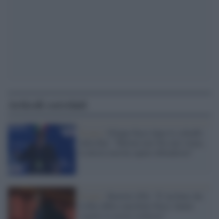
Articoli correlati
Il caso /
Filippo Facci dopo lo schiaffo
della Rai: "Meloni non l'ho mai votata,
la destra non ha saputo difendermi"
Il caso /
Ruotolo (Pd): "E' un bene che
la Rai abbia cancellato Facci, hanno
seguito le nostre richieste"