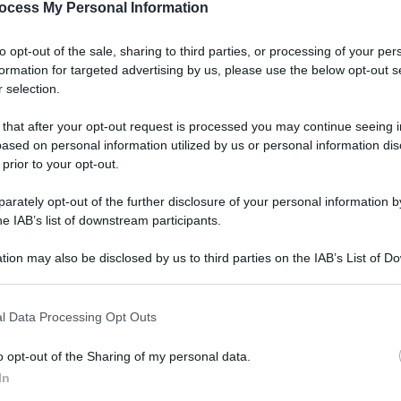
ocess My Personal Information
to opt-out of the sale, sharing to third parties, or processing of your per
formation for targeted advertising by us, please use the below opt-out s
 selection.
 that after your opt-out request is processed you may continue seeing i
ased on personal information utilized by us or personal information dis
 prior to your opt-out.
 una maratona televisiva andata in onda
ese C8, i conduttori Cyril Hanouna e Jean-
rately opt-out of the further disclosure of your personal information by
he IAB’s list of downstream participants.
a Riffy, una 21enne chiamata a interpretare
a rapina a mano armata di cui la star dei reality
tion may also be disclosed by us to third parties on the IAB’s List of 
 that may further disclose it to other third parties.
 a Parigi.
 that this website/app uses one or more Google services and may gath
l Data Processing Opt Outs
tori, Jean-Michel Maire, finge di soccorrere la
including but not limited to your visit or usage behaviour. You may click 
 to Google and its third-party tags to use your data for below specifi
omo, Cyril Hanouna propone a Soraya di
o opt-out of the Sharing of my personal data.
ogle consent section.
In
sulla guancia. La ragazza, visibilmente