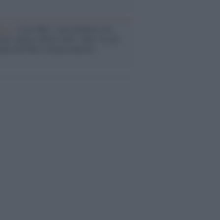
anca /
Caso Mps: i pm milanesi ora
ono vederci chiaro sulle “chat” tra un
ente del Mef e alcuni ministri