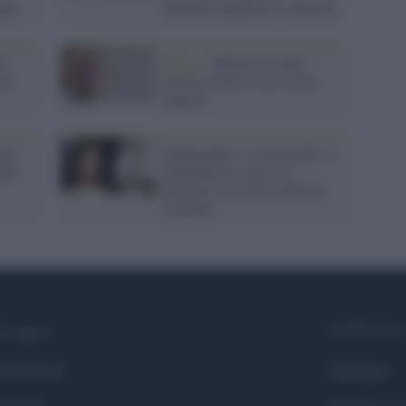
glia
deputato argentino si dimette
e:
Salute /
Tumore al seno,
eno
arriva la nuova cura senza
chemio
ta:
Emancipate e a seno nudo: il
eno".
femminismo non è un
bastone con cui bacchettare
le donne
Syndication
i siamo
ntributors
Globalist