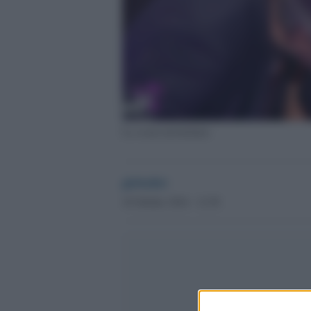
La scena incriminata
globalist
18 Ottobre 2016 - 12.58