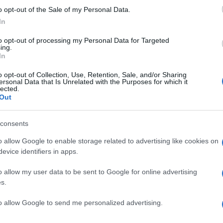
ecco “No”. Jean-Michel Maire però insiste,
o opt-out of the Sale of my Personal Data.
tto sì. “Ho detto no – ribatte Soraya – a casa
In
”. “Potremmo farlo dietro le quinte – propone
to opt-out of processing my Personal Data for Targeted
ing.
mack, un piccolo smack”.
In
Ulti
o opt-out of Collection, Use, Retention, Sale, and/or Sharing
cersi e offre a Maire la guancia, solo che il
ersonal Data that Is Unrelated with the Purposes for which it
lected.
andole il seno. “E’ fuori luogo – commenta
Out
ti con Soraya!”. “Chiedo scusa – dice Maire –
consents
o allow Google to enable storage related to advertising like cookies on
 di polemiche soprattutto sui social, scatenando
evice identifiers in apps.
‘Osez le féminisme!”, come scrive Bfm Tv, che si
o allow my user data to be sent to Google for online advertising
L'int
 fatto come “agressione sessuale”. La ragazza, del
s.
Gaza:
i baciare il conduttore. Dal canto suo, l’autorità
solle
to allow Google to send me personalized advertising.
to “oltre 250 segnalazioni sulla trasmissione”
Il Se