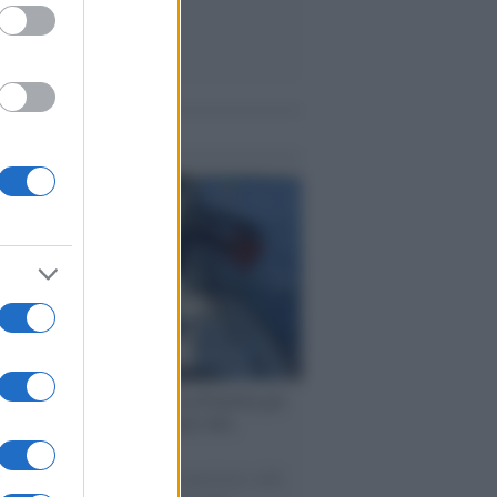
me notizie
ervista /
Marco Croatti e la Flottilla per
 le nostre vele gonfie grazie alla
vazione popolare
natore M5S racconta la sua esperienza sulle