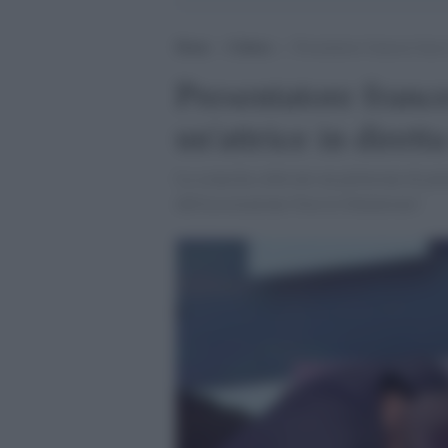
Home
>
Cultura
>
Presentatore francese bacia 
Presentatore france
un'attrice in dirett
La scena ha sollevato un polverone di pol
dell'associazione Osez le féminisme!