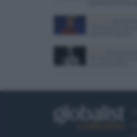
giornalista Greta Becca
Intervista /
Sharon Ston
"Aumentarono il mio s
senza il mio consenso"
Salute /
Un uomo raccon
"Ho avuto il cancro al s
La storia di Stefano
Ch
Co