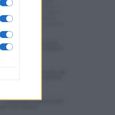
e cariche di aiuti umanitari assalite
sercito israeliano. Una guerra atroce, il
ivo di disumanizzazione delle vittime, il
ismo del governo italiano e degli altri
ei, il ritorno al colonialismo. L'importanza
ovimenti.
enze /
Sale il numero degli acquisti
e in Europa e aumentano le vendite di
oli second hand
Un partito progressista e di sinistra che
acca sul riarmo ha un serio problema
so /
Trump ha quasi esaurito l'arsenale
ma il tycoon smentisce