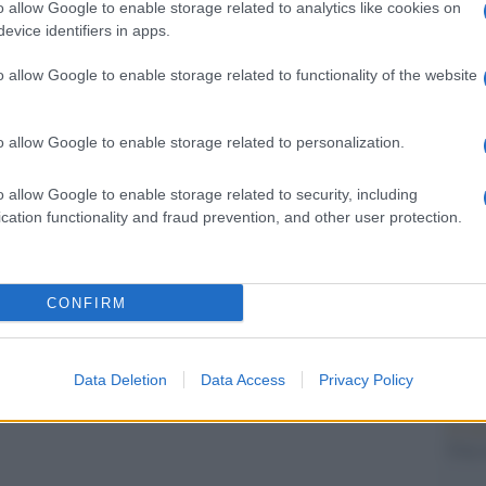
barch
o allow Google to enable storage related to analytics like cookies on
o un dossier” sul caso.
dall'e
evice identifiers in apps.
tentat
servil
o allow Google to enable storage related to functionality of the website
europ
dei m
o allow Google to enable storage related to personalization.
Tend
o allow Google to enable storage related to security, including
onlin
cation functionality and fraud prevention, and other user protection.
artic
Pd /
CONFIRM
si sp
Data Deletion
Data Access
Privacy Policy
Il ca
Usa, 