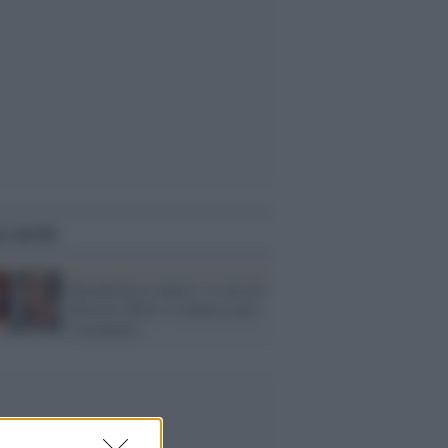
i anche
Brenda ha il cancro: il cast di
Beverly Hills si riunisce per
sostenerla