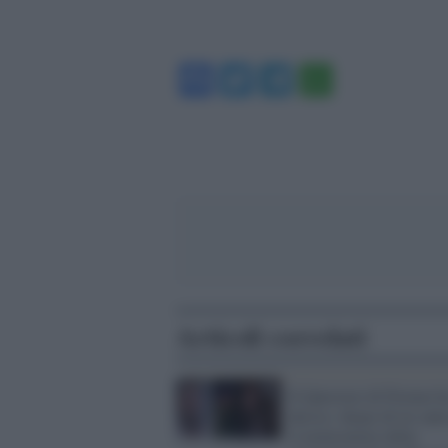
Facebook
Twitter
Telegram
WhatsA
Articoli correlati
Il Questore di Firenze h
deciso: daspo di tre ann
il molestatore della