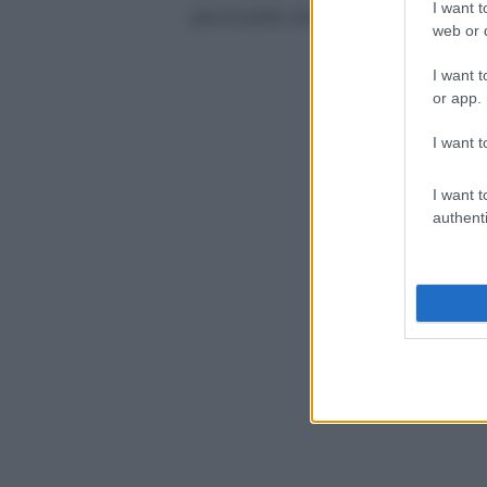
I want t
precisando che presto “verrà apert
web or d
I want t
or app.
I want t
I want t
authenti