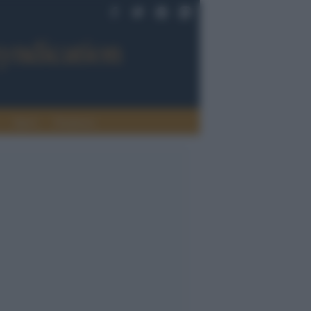
Sport
Tendenze