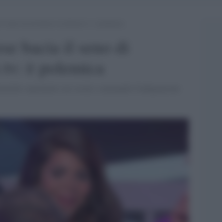
il seno di un’attrice in diretta tv: è polemica
se bacia il seno di
a tv: è polemica
emiche soprattutto sui social, scatenando l'indignazione