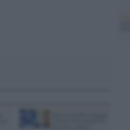
La b
pp
vogli
dirig
a
Bacia il seno della compagna
i per
in diretta video pensando di
non essere connesso: