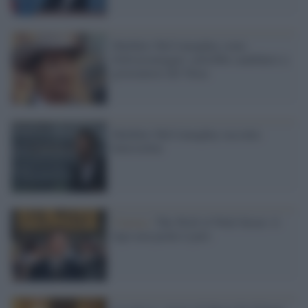
Matthew McConaughey come
Schwarzenegger: potrebbe candidarsi a
governatore del Texas
Matthew McConaughey racconta
Interstellar
Cinema /
The Wolf of Wall Street: il
lupo non perde il pelo