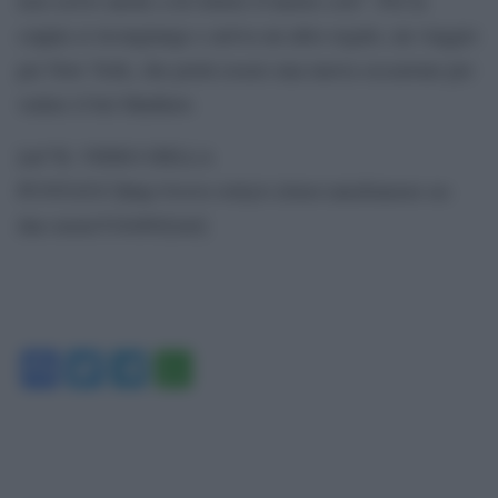
coppia si ricongiunge e arriva un altro regalo, un viaggio
per New York, che potrà essere una nuova occasione per
vedere il bel Matthew.
[url”IL VIDEO DELLA
PUNTATA”]http://www.wittytv.it/not-rated/amore-su-
due-ruote/516489/[/url]
Facebook
Twitter
Telegram
WhatsApp