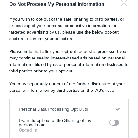
Do Not Process My Personal Information
Tel Aviv /
La “vittoria totale” di Israele significa una guerra
senza fine
If you wish to opt-out of the sale, sharing to third parties, or
processing of your personal or sensitive information for
targeted advertising by us, please use the below opt-out
section to confirm your selection.
Vangelo /
La vita si intreccia con le paure come il giorno
succede alla notte
Please note that after your opt-out request is processed you
may continue seeing interest-based ads based on personal
information utilized by us or personal information disclosed to
third parties prior to your opt-out.
La scoperta /
Oplontis, le vittime dell’eruzione del Vesuvio
You may separately opt-out of the further disclosure of your
furono più numerose del previsto
personal information by third parties on the IAB’s list of
downstream participants.
Personal Data Processing Opt Outs
This information may also be disclosed by us to third parties
Il medagliere /
Europei di nuoto: Pellecani guida una super
on the IAB’s List of Downstream Participants that may further
I want to opt-out of the Sharing of my
Italia
disclose it to other third parties.
personal data.
Opted In
Please note that this website/app uses one or more Google