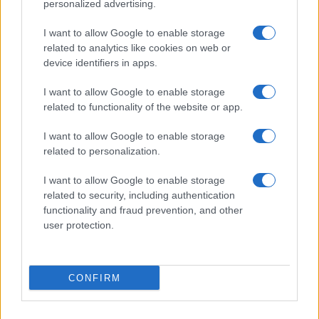
personalized advertising.
Giornale dello
Chi siamo
I want to allow Google to enable storage
Spettacolo
related to analytics like cookies on web or
Contributors
device identifiers in apps.
Wondernet
Facebook
I want to allow Google to enable storage
Giuliana Sgrena
related to functionality of the website or app.
Twitter
I want to allow Google to enable storage
Google News
related to personalization.
Mastodon
I want to allow Google to enable storage
related to security, including authentication
Cookie Policy
functionality and fraud prevention, and other
user protection.
Preferenze Privacy
CONFIRM
©2021 Globalist.it • All right reserved.