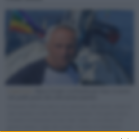
L'intervista /
Marco Croatti e la Flottilla per Gaza: le nostre
vele gonfie grazie alla sollevazione popolare
Il Senatore M5S racconta la sua esperienza sulle barche cariche di
aiuti umanitari assalite dall'esercito israeliano. Una guerra atroce,
il tentativo di disumanizzazione delle vittime, il servilismo del
governo italiano e degli altri europei, il ritorno al colonialismo.
L'importanza dei movimenti.