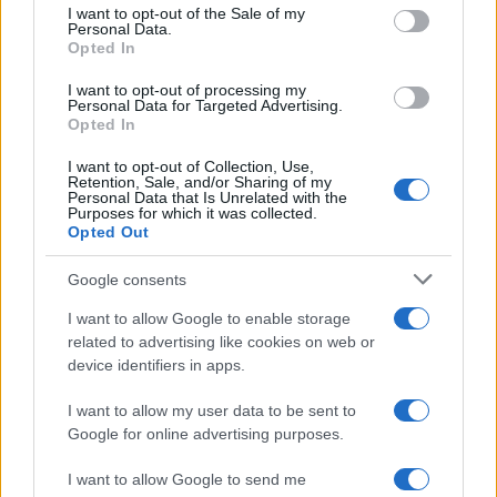
services and may gather and store information including but
I want to opt-out of the Sale of my
Personal Data.
not limited to your visit or usage behaviour. You may click to
Opted In
grant or deny consent to Google and its third-party tags to
use your data for below specified purposes in below Google
I want to opt-out of processing my
consent section.
Personal Data for Targeted Advertising.
Opted In
I want to opt-out of Collection, Use,
Retention, Sale, and/or Sharing of my
Personal Data that Is Unrelated with the
Purposes for which it was collected.
Opted Out
Syndication
Culture
Google consents
Salute
Globalist
I want to allow Google to enable storage
related to advertising like cookies on web or
Megachip
Globalscience
device identifiers in apps.
GiULia
Globalsport
I want to allow my user data to be sent to
Google for online advertising purposes.
Prima Pagina
I want to allow Google to send me