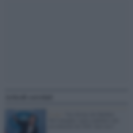
Articoli correlati
Il caso /
Voci dicono che Matthew
McConaughey voglia candidarsi alle
presidenziali del 2028. Sarà vero?