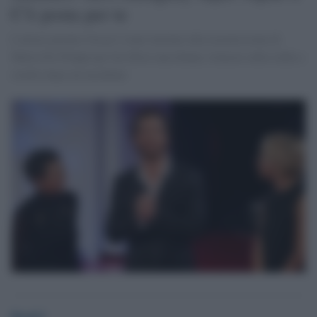
C'è posta per te
L'attore premio Oscar è stato invitato alla trasmissione di
Maria De Filippi per far felice una donna, rimasta sulla sedia a
rotelle dopo un incidente
Desk3