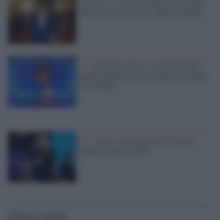
Ascolti tv: Amici di Maria De Filippi
batte ancora Ulisse di Alberto Angela
Tv /
Serale di Amici, il racconto della
quinta puntata del programma di Maria
De Filippi
Tv /
Amici, anticipazioni di stasera,
sabato 26 marzo 2022
Ultime notizie