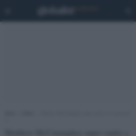
Home
>
Cultura
>
Matthew McConaughey super ospite a C’è posta per
te
Matthew McConaughey super ospite a