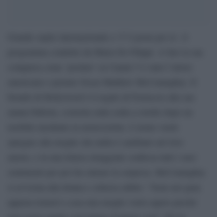
Grande ospite internazionale a ‘C’è posta per te’, il
programma condotto da Maria De Filippi. A fare la sua
comparsa come ‘postino’ su Canale 5 è stato l’attore
americano e premio Oscar Matthew McConaughey. Il
biondo di Hollywood è il regalo di Ferruccio alla sua
amata Fabiola, costretta sulla sedia a rotelle dopo un
terribile incidente in motocicletta. L’uomo vuole
spiegare alla moglie che nulla è cambiato nel loro
amore, e in una lettera struggente confessa tutti i suoi
sentimenti per poi far entrare la sorpresa. McConaughey
si avvicina alla donna e scherza subito: “Sono nei guai,
appena tornerò a casa mia moglie vorrà sapere perché
non scrivo anche a lei lettere d’amore così”. Poi la