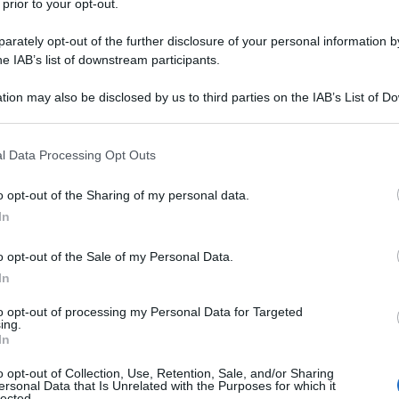
 hanno proposto in questi anni nomi di successo
 prior to your opt-out.
i imitatori.
rately opt-out of the further disclosure of your personal information by
he IAB’s list of downstream participants.
arare a donare e a ricevere.
Ulti
tion may also be disclosed by us to third parties on the IAB’s List of 
di mercato dell’arte, né di questo momento
 that may further disclose it to other third parties.
inaia di milioni di dollari, a causa del modo in
 that this website/app uses one or more Google services and may gath
l Data Processing Opt Outs
including but not limited to your visit or usage behaviour. You may click 
uito, fino al punto in cui l’arte volta le spalle
 to Google and its third-party tags to use your data for below specifi
o opt-out of the Sharing of my personal data.
ata. In questa conferenza voglio parlare in modo
ogle consent section.
In
 momento in cui siete, ovvero all’inizio della
o opt-out of the Sale of my Personal Data.
mportante, anche se queste mie parole non sono
In
gli artisti di tutte le età, dai venti agli ottanta
L'int
to opt-out of processing my Personal Data for Targeted
anzitutto foste consapevoli che dentro di voi
Gaza:
ing.
In
solle
pagnia di esso per tutta la vostra vita: questo
Il Se
o opt-out of Collection, Use, Retention, Sale, and/or Sharing
e non lo tratterete nel modo giusto vi farà del
ersonal Data that Is Unrelated with the Purposes for which it
barch
lected.