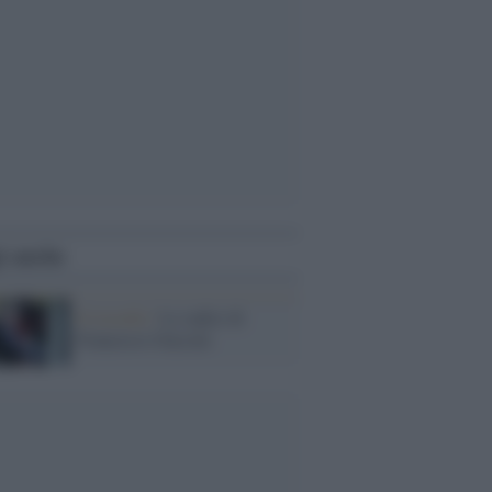
i anche
Il ricordo /
Le radici di
Francesco Guccini