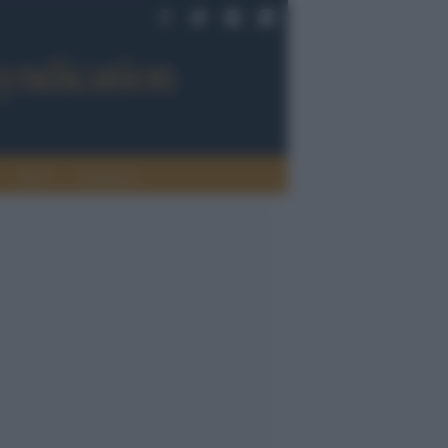
Sport
Tendenze