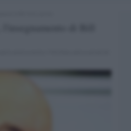
egnamento di Bill Viola ai giovani
a, l'insegnamento di Bill
 questi giorni in mostra a Villa Panza, parla ai giovani del