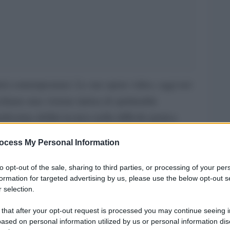
isti contemporanei. Le sue opere video, oggi nei
iano una visione intrisa di spiritualità
ssima abilità tecnica nella difficile pratica
lecture
ato parlare in una
che l’Università
ocess My Personal Information
grande mostra
asione dell’apertura della
edica fino al prossimo 28 ottobre
. Parlando di
to opt-out of the sale, sharing to third parties, or processing of your per
formation for targeted advertising by us, please use the below opt-out s
ti, l’artista americano si è soffermato a spiegare
 selection.
bbiamo riportato alcuni tratti salienti di questa
 that after your opt-out request is processed you may continue seeing i
cile compito degli artisti, offrendo una lezione
ased on personal information utilized by us or personal information dis