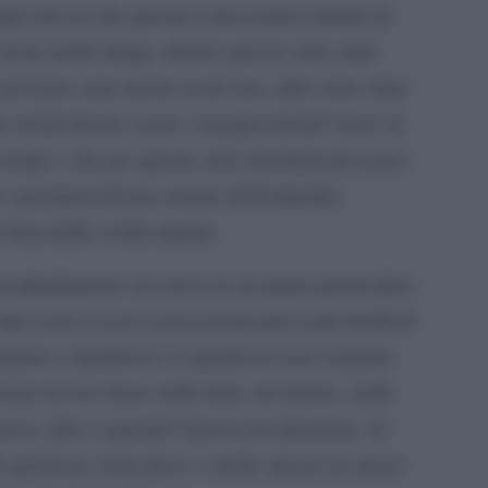
apevolezza che questa è una pratica dotata di
storia molto lunga. Alcune guerre sono state
persone sono morte su di esse, altre sono state
 artisti dovete essere consapevoli del vivere in
tempi e che per questo siete destinati ad essere
e i portatori di una visione dell’umanità,
i inizi della civiltà umana.
profondamente voi stessi in un punto particolare
dal vostro essere senza protezioni a più livelli di
vengono i capolavori. I capolavori non vengono
ano la loro base nella lotta, nel dolore, nella
nuovo, fino a quando l’opera non funziona. Al
e qualcosa viene fuori, e molto spesso tu stesso