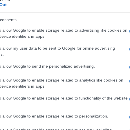
dall'e
 vorrei soffermarmi è questa: il principio del
Out
tentat
nti di tutto quello che siamo come uomini. Ogni
servil
consents
europ
rso della vostra vita, e la stessa ragione per
dei m
o allow Google to enable storage related to advertising like cookies on
uno ci ha dato un aiuto nel passato. Sono qui
evice identifiers in apps.
e come il mettermi gli occhiali, soltanto perché
Pales
o allow my user data to be sent to Google for online advertising
asseg
irmi quando ero un neonato. Per questo motivo
s.
rudi
attenti quando qualcuno vuole darvi qualcosa,
to allow Google to send me personalized advertising.
un dono non si verificano sempre.
L'eve
o allow Google to enable storage related to analytics like cookies on
natu
evice identifiers in apps.
– Ope
aria Lai a Balla, le mostre da non perdere in Italia
o allow Google to enable storage related to functionality of the website
Il ri
re di una visione dell’umanità.
o allow Google to enable storage related to personalization.
basa il mio successo come artista è nell’uso che
o allow Google to enable storage related to security, including