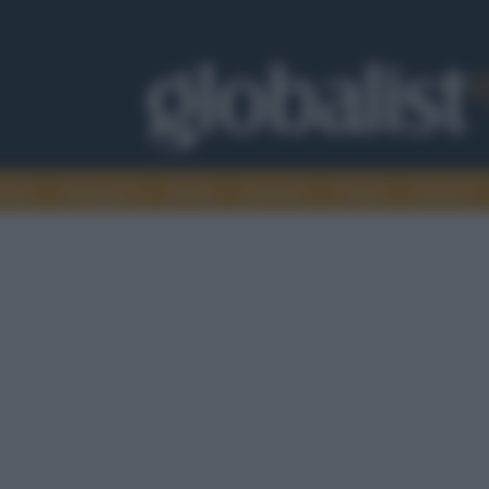
omia
Intelligence
Media
Ambiente
Cultura
Scienza