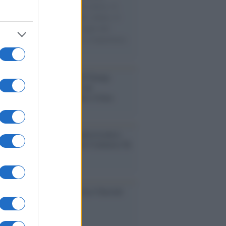
sercito israeliano. Una guerra atroce, il
ivo di disumanizzazione delle vittime, il
ismo del governo italiano e degli altri
ei, il ritorno al colonialismo. L'importanza
ovimenti.
tina /
Il Board of Peace di Trump
na il primo contratto per un
mentale avamposto militare a Gaza
nto /
La Sila diventa un palcoscenico
rale: nasce “A Farla Amare Comincia Tu
ra Sila”
cordo /
Le radici di Francesco Guccini