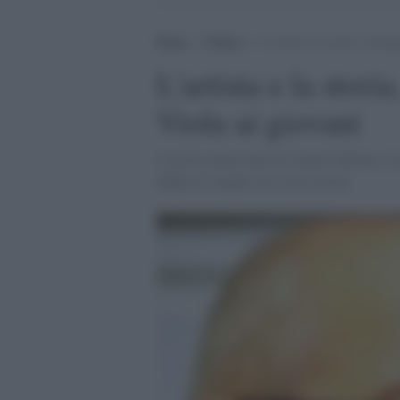
Home
>
Cultura
>
L’artista e la storia, l’ins
L'artista e la stori
Viola ai giovani
L'artista americano di origini italiane, in
difficile compito di essere artisti.