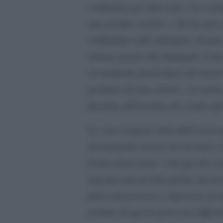
condizione per fare arte è la cons
una grande serietà, e che ha una 
combattute sulle immagini, alcune 
salvate grazie alle immagini. Come
un momento particolare dei nostri 
portatori di una visione: voi saret
funzione dell’artista che risale agl
Le cose vengono tutte dall’essere 
del momento storico in cui siete e 
fronte al presente: è da qui che 
mai fuori da un’idea furba, ma trov
fatica del provare e riprovare di 
termine di questo processo difficil