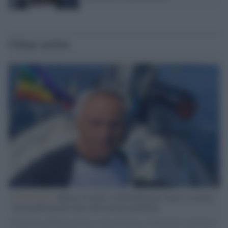
Ultime notizie
L'intervista /
Marco Croatti e la Flottilla per Gaza: le nostre
vele gonfie grazie alla sollevazione popolare
Il Senatore M5S racconta la sua esperienza sulle barche cariche di