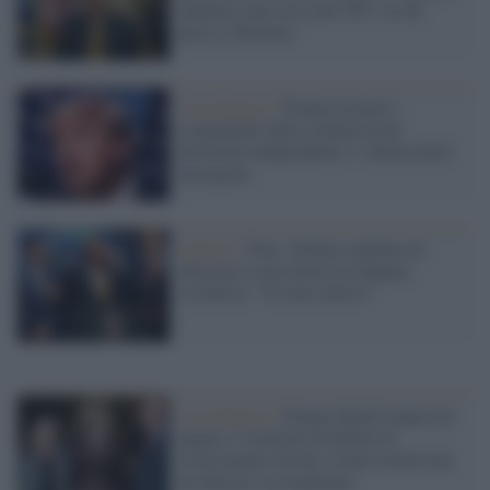
annuncia una tassa del 20% su chi
passa a Hormuz
Casa Bianca /
Trump licenzia i
componenti della commissione
elettorale indipendente e i democratici
insorgono
Ankara /
Nato, Trump continua ad
attaccare a testa bassa la Spagna
socialista: "È stata cattiva"
Casa Bianca /
Trump chiede tempo per
pagare i 6 milioni di dollari di
risarcimento dovuti a Jean Carroll che
ha abusato sessualmente