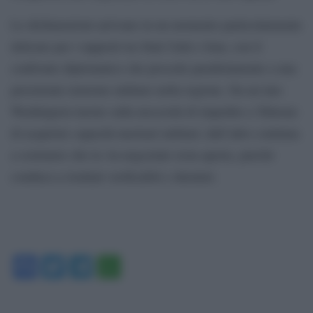
Le dichiarazioni arrivano in un momento particolarmente
delicato per i rapporti tra Stati Uniti e Iran, con il
confronto diplomatico che procede parallelamente a una
persistente tensione militare nella regione. Da un lato
Washington insiste sulla necessità di impedire a Teheran
di acquisire capacità nucleari militari; dall’altro continua
a sostenere che la via negoziale resta aperta, purché
conduca a risultati verificabili e duraturi.
Facebook
Twitter
Telegram
WhatsApp