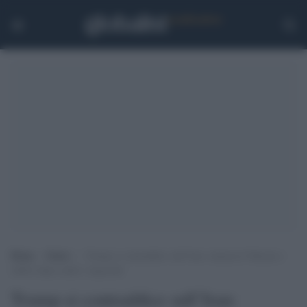
Home
>
Esteri
>
Trump si contraddice sull’Iran: minaccia Teheran e
subito dopo esalta i negoziati
Trump si contraddice sull’Iran: