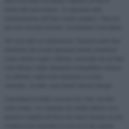
linea rossa della Casa Bianca: impedire all’Iran di
dotarsi dell’arma atomica. «La questione della
nuclearizzazione dell’Iran è molto semplice: l’Iran non
può avere un’arma nucleare», ha dichiarato il presidente.
Nel corso delle sue dichiarazioni, Trump ha anche fatto
riferimento alle recenti operazioni militari statunitensi
contro obiettivi legati a Teheran, sostenendo che gli Stati
Uniti abbiano colpito duramente la Repubblica islamica.
«Li abbiamo colpiti molto duramente la scorsa
settimana», ha detto, senza fornire ulteriori dettagli.
Il presidente ha inoltre osservato che l’Iran «ha fatto
molta strada», un commento che sembra riferirsi sia ai
progressi compiuti dal Paese nel settore nucleare sia alla
complessa fase negoziale in corso tra le due capitali.