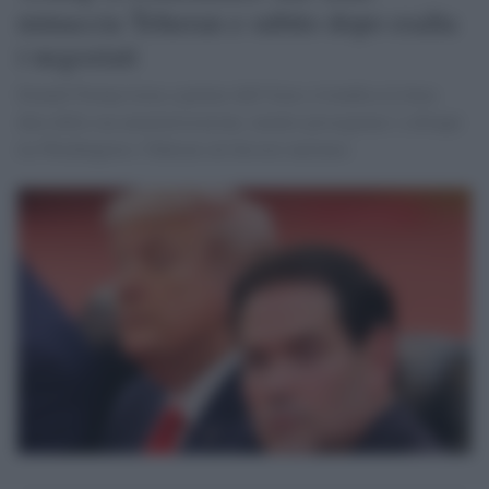
minaccia Teheran e subito dopo esalta
i negoziati
Donald Trump torna a parlare dell’Iran e rivendica la linea
dura della sua amministrazione, mentre proseguono i colloqui
tra Washington e Teheran sul dossier nucleare.