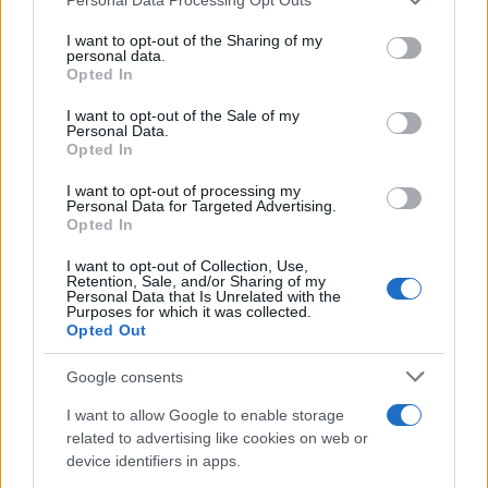
This information may also be disclosed by us to third parties
Il libro /
La letteratura che racconta l’estate
on the IAB’s List of Downstream Participants that may further
I want to opt-out of the Sharing of my
disclose it to other third parties.
personal data.
Opted In
Please note that this website/app uses one or more Google
services and may gather and store information including but
I want to opt-out of the Sale of my
Personal Data.
not limited to your visit or usage behaviour. You may click to
Opted In
grant or deny consent to Google and its third-party tags to
use your data for below specified purposes in below Google
I want to opt-out of processing my
consent section.
Personal Data for Targeted Advertising.
Opted In
I want to opt-out of Collection, Use,
Retention, Sale, and/or Sharing of my
Personal Data that Is Unrelated with the
Purposes for which it was collected.
Opted Out
Syndication
Culture
Google consents
Salute
Globalist
I want to allow Google to enable storage
related to advertising like cookies on web or
Megachip
Globalscience
device identifiers in apps.