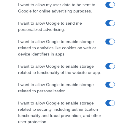
GiULia
Globalsport
I want to allow my user data to be sent to
Google for online advertising purposes.
Prima Pagina
I want to allow Google to send me
personalized advertising.
Giornale dello
Chi siamo
I want to allow Google to enable storage
Spettacolo
related to analytics like cookies on web or
Contributors
device identifiers in apps.
Wondernet
Facebook
I want to allow Google to enable storage
Giuliana Sgrena
related to functionality of the website or app.
Twitter
I want to allow Google to enable storage
Google News
related to personalization.
Mastodon
I want to allow Google to enable storage
related to security, including authentication
Cookie Policy
functionality and fraud prevention, and other
user protection.
Preferenze Privacy