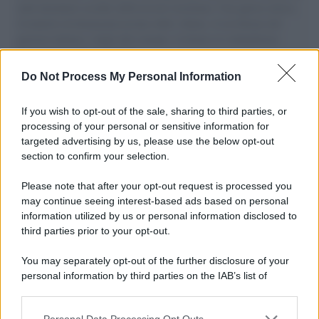
aiuti umanitari assalite dall'esercito israeliano. Una guerra atroce,
il tentativo di disumanizzazione delle vittime, il servilismo del
governo italiano e degli altri europei, il ritorno al colonialismo.
L'importanza dei movimenti.
Do Not Process My Personal Information
Il lutto /
Addio a Livio Berruti, leggenda dello sprint
italiano
If you wish to opt-out of the sale, sharing to third parties, or
processing of your personal or sensitive information for
targeted advertising by us, please use the below opt-out
section to confirm your selection.
Il libro /
Crescere significa pentirsi: l’immaturità degli
italiani tra berlusconismo, fascismo e nuove nostalgie
Please note that after your opt-out request is processed you
may continue seeing interest-based ads based on personal
information utilized by us or personal information disclosed to
third parties prior to your opt-out.
Memoria /
Quando Pasolini raccontava i minatori italiani in
You may separately opt-out of the further disclosure of your
Belgio dopo Marcinelle
personal information by third parties on the IAB’s list of
downstream participants.
Personal Data Processing Opt Outs