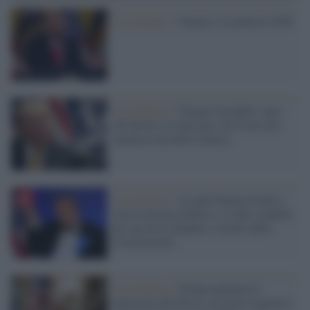
Casa Bianca /
Trump e il midterm 2026
Casa Bianca /
Trump l'instabile: apre
(di nuovo) ai negoziati con l'Iran, poi
minaccia un nuovo attacco
Casa Bianca /
Al galà Trump insulta i
suoi avversari politici e si auto-candida
per un terzo mandato (vietato dalla
Costituzione)
Casa Bianca /
Trump annuncia il
ripristino del blocco sui porti iraniani e