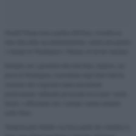
Donald Trump torna a parlare dell’Iran e rivendica la
linea dura della sua amministrazione, mentre proseguono
i colloqui tra Washington e Teheran sul dossier nucleare.
Parlando con i giornalisti alla Joint Base Andrews, nei
pressi di Washington, il presidente degli Stati Uniti ha
sostenuto che i negoziati stanno procedendo
positivamente, definendo gli incontri tra le parti «molto
buoni» e affermando che i colloqui «stanno andando
molto bene».
Trump ha però ribadito con forza quella che considera la