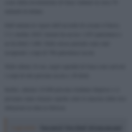
costo della ricostruzione di Gaza valutato in circa 70
miliardi di dollari.
Dall’entrata in vigore dell’accordo di cessate il fuoco,
l’11 ottobre 2025, Israele ha ucciso 1.053 palestinesi e
ne ha feriti 3.406. Nello stesso periodo sono stati
recuperati i corpi di 786 palestinesi uccisi.
Nelle ultime 24 ore, negli ospedali di Gaza sono arrivati
i corpi di otto persone uccise e 26 feriti.
Inoltre, almeno 10.000 persone risultano disperse e si
presume siano rimaste sepolte sotto le macerie delle loro
abitazioni in tutta la Striscia.
Leggi anche:
Non sarà il "New Deal" di Gaza ma quel