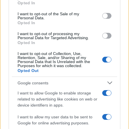
'narratore'
Opted In
Please note that this website/app uses one or more Google
services and may gather and store information including but
I want to opt-out of the Sale of my
Personal Data.
not limited to your visit or usage behaviour. You may click to
Opted In
grant or deny consent to Google and its third-party tags to
use your data for below specified purposes in below Google
I want to opt-out of processing my
consent section.
Personal Data for Targeted Advertising.
Opted In
I want to opt-out of Collection, Use,
Retention, Sale, and/or Sharing of my
Personal Data that Is Unrelated with the
Purposes for which it was collected.
Opted Out
Syndication
Culture
Google consents
Salute
Globalist
I want to allow Google to enable storage
related to advertising like cookies on web or
Megachip
Globalscience
device identifiers in apps.
GiULia
Globalsport
I want to allow my user data to be sent to
Google for online advertising purposes.
Prima Pagina