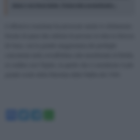
piano è un buon inizio. Netanyahu permettendo...
L’offensiva israeliana ha provocato anche lo sfollamento
forzato di quasi due milioni di persone in tutta la Striscia
di Gaza, con la grande maggioranza dei profughi
concentrati nella sovraffollata città meridionale di Rafah,
al confine con l’Egitto, in quello che è considerato il più
grande esodo della Palestina dalla Nakba del 1948.
Facebook
Twitter
Telegram
WhatsApp