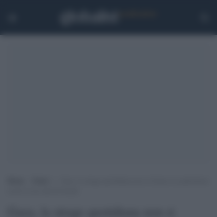
Home
>
Esteri
>
Gaza, la strage quotidiana non si ferma: tre palestinesi
uccisi in un raid di Israele
Gaza, la strage quotidiana non si