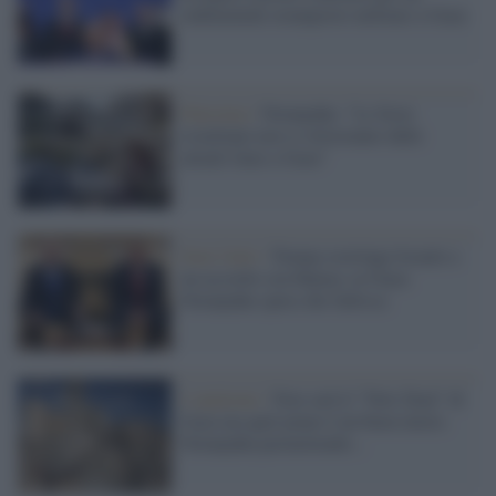
rudimentale avamposto militare a Gaza
Palestina /
Netanyahu: "Le forze
israeliane non si ritireranno dalle
attuali linee a Gaza"
Stati Uniti /
Trump costringe Israele a
un accordo con Hamas su Gaza:
Netanyahu spera che fallisca
L'opinione /
Non sarà il "New Deal" di
Gaza ma quel piano è un buon inizio.
Netanyahu permettendo...