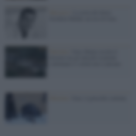
Massacro /
La storia del dottor
Ezzideen Shehab, un eroe di Gaza
Palestina /
Gaza, Hamas accetta il
disarmo ma gli attacchi israeliani
continuano e i coloni non si placano
Palestina /
Gaza: il genocidio continua