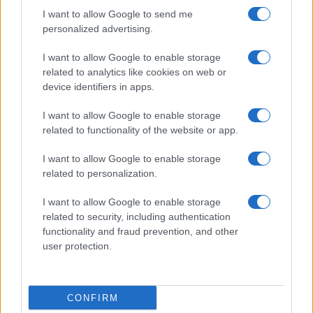
I want to allow Google to send me
personalized advertising.
Giornale dello
Chi siamo
I want to allow Google to enable storage
Spettacolo
related to analytics like cookies on web or
Contributors
device identifiers in apps.
Wondernet
Facebook
I want to allow Google to enable storage
Giuliana Sgrena
related to functionality of the website or app.
Twitter
I want to allow Google to enable storage
Google News
related to personalization.
Mastodon
I want to allow Google to enable storage
related to security, including authentication
Cookie Policy
functionality and fraud prevention, and other
user protection.
Preferenze Privacy
CONFIRM