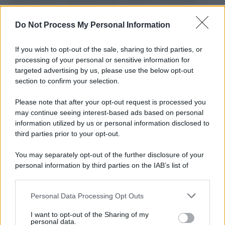
L'importanza dei movimenti.
Do Not Process My Personal Information
L'attesa /
Un estate di calcio: tra Mondiali e Serie A
If you wish to opt-out of the sale, sharing to third parties, or
processing of your personal or sensitive information for
targeted advertising by us, please use the below opt-out
section to confirm your selection.
Imperialismo /
Petrolio e prepotenze di Trump: una società
legata a 'Donald' vuole perforare la Groenlandia senza
Please note that after your opt-out request is processed you
autorizzazione
may continue seeing interest-based ads based on personal
information utilized by us or personal information disclosed to
third parties prior to your opt-out.
Musica /
Al maestro Francesco Guccini
You may separately opt-out of the further disclosure of your
personal information by third parties on the IAB’s list of
downstream participants.
Personal Data Processing Opt Outs
This information may also be disclosed by us to third parties
Il ricordo /
Quando Guccini raccontava le "Cronache
on the IAB’s List of Downstream Participants that may further
I want to opt-out of the Sharing of my
epafaniche": l'intervista all'artista che si definiva un
disclose it to other third parties.
personal data.