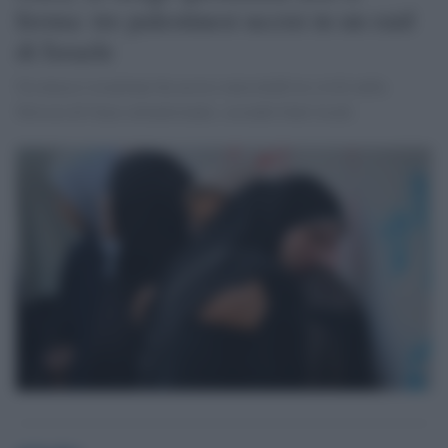
ferma: tre palestinesi uccisi in un raid
di Israele
Un attacco israeliano ha ucciso mercoledì tre civili nella
Striscia di Gaza settentrionale, secondo fonti locali.