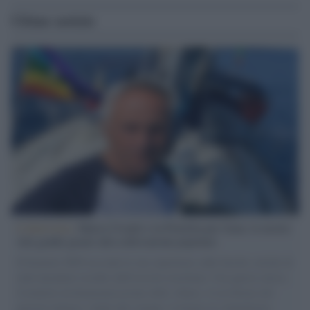
Ultime notizie
L'intervista /
Marco Croatti e la Flottilla per Gaza: le nostre
vele gonfie grazie alla sollevazione popolare
Il Senatore M5S racconta la sua esperienza sulle barche cariche di
aiuti umanitari assalite dall'esercito israeliano. Una guerra atroce,
il tentativo di disumanizzazione delle vittime, il servilismo del
governo italiano e degli altri europei, il ritorno al colonialismo.