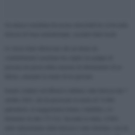
Un attacco israeliano ha ucciso mercoledì tre civili nella
Striscia di Gaza settentrionale, secondo fonti locali.
Le stesse fonti riferiscono che un drone da
combattimento israeliano ha colpito un gruppo di
persone nei pressi della stazione di rifornimento di al-
Helou, causando la morte di tre persone.
Israele conduce un’offensiva militare sulla Striscia dal 7
ottobre 2023, che ha provocato la morte di 73.069
palestinesi, in maggioranza donne e bambini, e il
ferimento di altri 173.514. Secondo le stime, il 90%
delle infrastrutture della Striscia è stato distrutto, con un