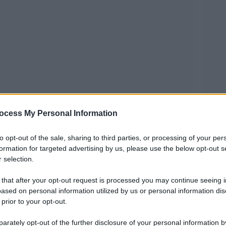
ocess My Personal Information
mo l’ordine esecutivo con cui il presidente
to opt-out of the sale, sharing to third parties, or processing of your per
automatica per nascita, confermando
formation for targeted advertising by us, please use the below opt-out s
 selection.
 14° emendamento della Costituzione americana.
 that after your opt-out request is processed you may continue seeing i
ue nasca sul territorio statunitense, salvo
ased on personal information utilized by us or personal information dis
 prior to your opt-out.
ce automaticamente la cittadinanza americana.
a invece di negarla ai figli di persone presenti
rately opt-out of the further disclosure of your personal information by