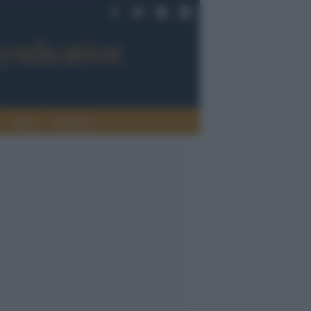
Sport
Tendenze