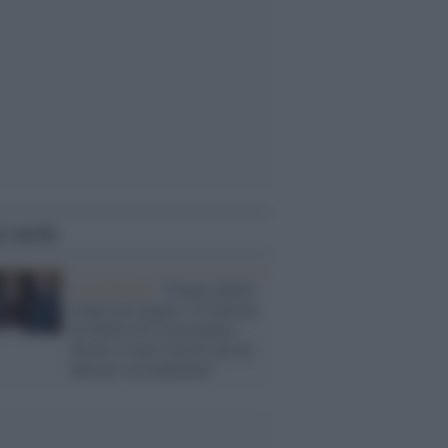
i anche
Casa Bianca /
Trump chiede
tempo per pagare i 6 milioni
di dollari di risarcimento
dovuti a Jean Carroll che ha
abusato sessualmente