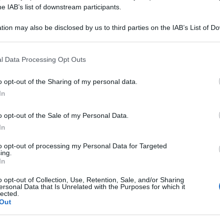
he IAB’s list of downstream participants.
li Stati Uniti. Il provvedimento non era mai
tion may also be disclosed by us to third parties on the IAB’s List of 
 that may further disclose it to other third parties.
 that this website/app uses one or more Google services and may gath
l Data Processing Opt Outs
including but not limited to your visit or usage behaviour. You may click 
anza per diritto di nascita – il che è un male per
Ulti
 to Google and its third-party tags to use your data for below specifi
o opt-out of the Sharing of my personal data.
ogle consent section.
ilmente porvi rimedio al Congresso tramite una
In
cial Truth.
o opt-out of the Sale of my Personal Data.
nto costituzionale. Il Congresso dovrebbe
In
orre fine alla cittadinanza per diritto di nascita,
to opt-out of processing my Personal Data for Targeted
ing.
il nostro Paese. Avranno il mio pieno e totale
In
o opt-out of Collection, Use, Retention, Sale, and/or Sharing
ersonal Data that Is Unrelated with the Purposes for which it
lected.
L'int
ans
Out
Gaza:
solle