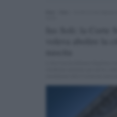
Home
>
Esteri
>
Ius Soli: la Corte Suprema b
nascita
Ius Soli: la Corte
voleva abolire la c
nascita
L'Alta Corte ha dichiarato illegittimo l'o
cittadinanza automatica per nascita, conf
emendamento della Costituzione america