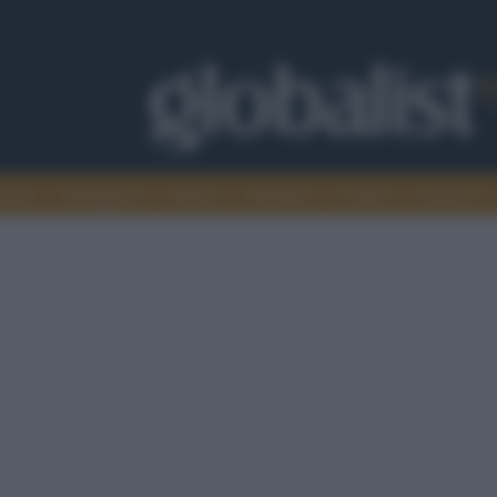
omia
Intelligence
Media
Ambiente
Cultura
Scienza