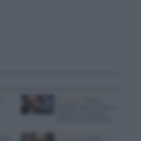
l
Casa Bianca /
Trump
l'instabile: apre (di nuovo) ai
negoziati con l'Iran, poi
minaccia un nuovo attacco
Trump
Casa Bianca /
Trump