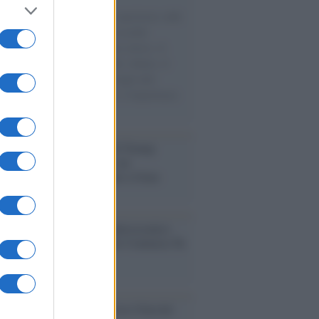
natore M5S racconta la sua esperienza sulle
e cariche di aiuti umanitari assalite
sercito israeliano. Una guerra atroce, il
ivo di disumanizzazione delle vittime, il
ismo del governo italiano e degli altri
ei, il ritorno al colonialismo. L'importanza
ovimenti.
tina /
Il Board of Peace di Trump
na il primo contratto per un
mentale avamposto militare a Gaza
nto /
La Sila diventa un palcoscenico
rale: nasce “A Farla Amare Comincia Tu
ra Sila”
cordo /
Le radici di Francesco Guccini