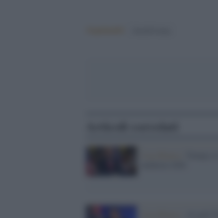
Argomenti:
donald trump
Articoli correlati
Casa Bianca /
Trump e i
midterm 2026
Casa Bianca /
Al galà 