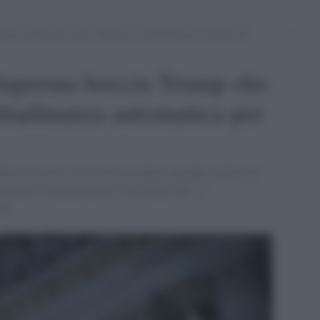
occia Trump che voleva abolire la cittadinanza automatica per
 Suprema boccia Trump che
ittadinanza automatica per
rdine esecutivo con cui il presidente intendeva abolire la
ermando l'interpretazione consolidata del 14°
na.