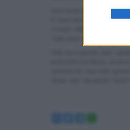
Aveva inoltre lasciato in vigore la
E. Jean Carroll, confermando il ris
sessuali e diffamazione, e aveva st
valide anche se recapitate dopo l’E
Nella stessa giornata, però, i giud
poteri della Casa Bianca, riconosc
rimozione dei vertici delle agenzie
Trump come “una grande vittoria”
Facebook
Twitter
Telegram
WhatsA