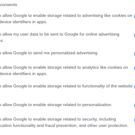
e all’amministrazione Trump sul fronte dello
consents
Il Se
i atleti transgender di gareggiare nelle squadre
barch
o allow Google to enable storage related to advertising like cookies on
dall'e
evice identifiers in apps.
tentat
servil
lo della politica dell’amministrazione americana
o allow my user data to be sent to Google for online advertising
europ
s.
dei m
to allow Google to send me personalized advertising.
ione ridicola!” ha commentato il tycoon.
Pales
o allow Google to enable storage related to analytics like cookies on
asseg
evice identifiers in apps.
rudi
o allow Google to enable storage related to functionality of the website
na giornata già ricca di verdetti per Donald
L'eve
natu
o allow Google to enable storage related to personalization.
– Ope
 aveva infatti impedito la rimozione di Lisa
o allow Google to enable storage related to security, including
Reserve (la banca centrale americana), ribadendo
cation functionality and fraud prevention, and other user protection.
Il ri
’istituzione.