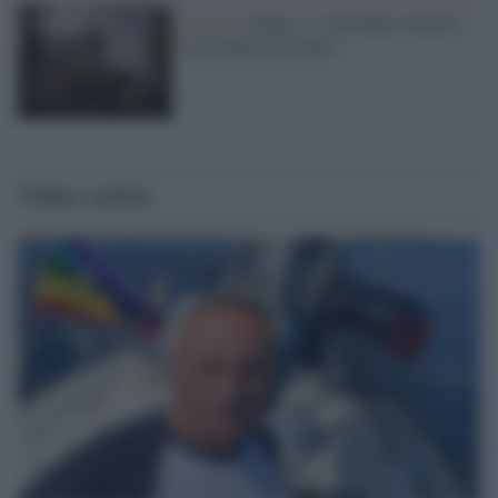
Beirut /
Libano, il "tour della vittoria"
in un Paese devastato
Ultime notizie