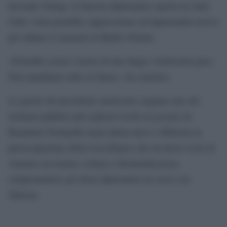
Secondo Trump, la finestra diplomatica aperta tra Stati
Uniti e Iran potrebbe rappresentare un’opportunità storica
per ridurre le tensioni in Medio Oriente.
«Potrebbe essere l’inizio di una lunga e bellissima pace.
Non mandiamo tutto in fumo», ha concluso.
Le parole del presidente americano segnano uno dei
richiami pubblici più espliciti rivolti al governo di
Benjamin Netanyahu negli ultimi mesi e riflettono la
preoccupazione della Casa Bianca che un nuovo ciclo di
violenze tra Israele, Libano e Hezbollah possa
compromettere gli sforzi diplomatici in corso con
Teheran.