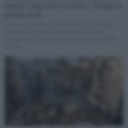
saltare i negoziati Usa-Iran e Trump la
prende male
In un messaggio pubblicato su Truth Social, il presidente
statunitense ha criticato apertamente il raid israeliano,
sostenendo che sia arrivato in un momento particolarmente
delicato