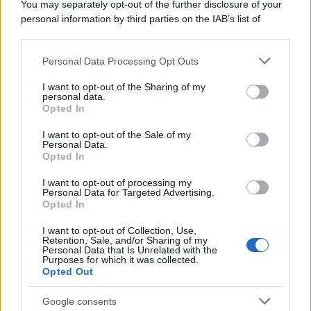
You may separately opt-out of the further disclosure of your
macchina propagandistica di Putin dietro la crisi di Ceuta
personal information by third parties on the IAB’s list of
downstream participants.
Personal Data Processing Opt Outs
This information may also be disclosed by us to third parties
Tendenze /
Sale il numero degli acquisti online in Europa e
on the IAB’s List of Downstream Participants that may further
I want to opt-out of the Sharing of my
aumentano le vendite di articoli second hand
disclose it to other third parties.
personal data.
Opted In
Please note that this website/app uses one or more Google
services and may gather and store information including but
I want to opt-out of the Sale of my
Personal Data.
not limited to your visit or usage behaviour. You may click to
Opted In
grant or deny consent to Google and its third-party tags to
use your data for below specified purposes in below Google
I want to opt-out of processing my
consent section.
Personal Data for Targeted Advertising.
Opted In
I want to opt-out of Collection, Use,
Retention, Sale, and/or Sharing of my
Personal Data that Is Unrelated with the
Purposes for which it was collected.
Opted Out
Syndication
Culture
Google consents