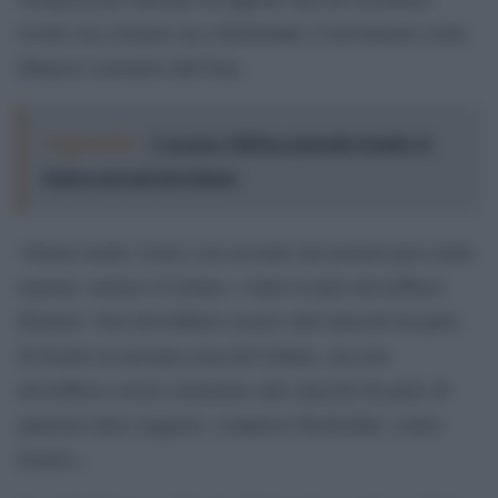
rivolto sia a Israele sia a Hezbollah, il movimento sciita
libanese sostenuto dall’Iran.
Leggi anche:
L'accusa: l'Idf ha sganciato bombe al
fosforo nel sud del Libano
«Siamo molto vicini a un accordo che porterà pace nella
regione, incluso il Libano, e tutte le parti dovrebbero
fermarsi. Non dovrebbero esserci altri attacchi da parte
di Israele in nessuna zona del Libano, ma non
dovrebbero esserci nemmeno altri attacchi da parte di
qualsiasi altro soggetto, compreso Hezbollah, contro
Israele».