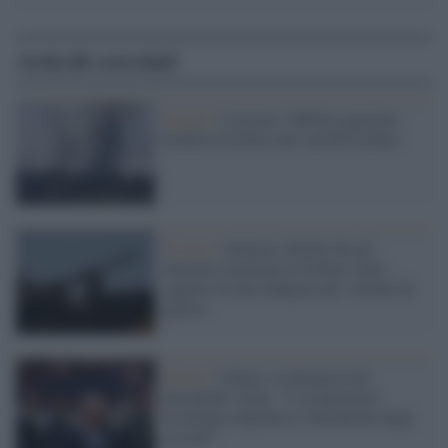
Articoli correlati
Israele /
L'accusa: l'Idf ha sganciato
bombe al fosforo nel sud del Libano
Il caso /
Amnesty chiede che gli
attacchi israeliani in Libano siano
oggetto di una indagine per 'crimini di
guerra'
Beirut /
Libano, la denuncia del
presidente Aoun: "L'occupazione
israeliana impedisce l'attuazione degli
accordi"