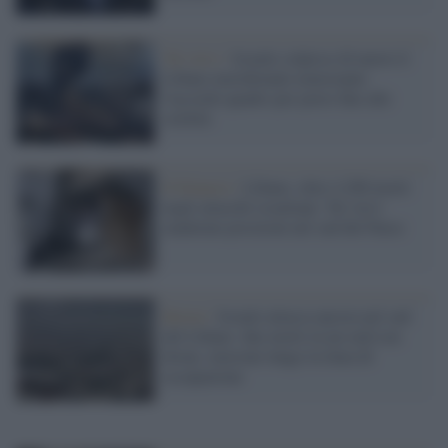
Tel Aviv /
Israele colpisce di nuovo il
Libano meridionale nonostante
l'accordo quadro per porre fine alle
ostilità
Il bilancio /
Libano, oltre 4.200 morti
negli attacchi israeliani: Tel Aviv
mantiene posizioni nel sud del Paese
Beirut /
Israele attacca ancora nel sud
del Libano: due morti in un raid con
drone, tensione lungo la linea di
occupazione