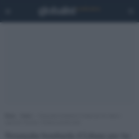
Home
>
Esteri
>
Netanyahu bombarda il Libano per far saltare i
negoziati Usa-Iran e Trump la prende male
Netanyahu bombarda il Libano per far