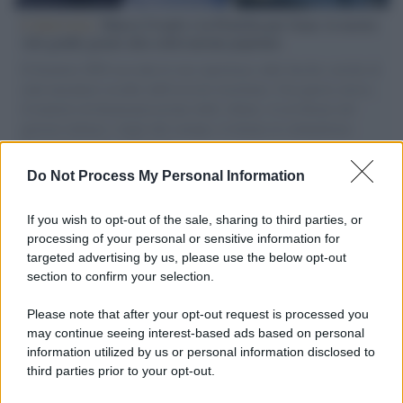
L'intervista /
Marco Croatti e la Flottilla per Gaza: le nostre
vele gonfie grazie alla sollevazione popolare
Il Senatore M5S racconta la sua esperienza sulle barche cariche di
aiuti umanitari assalite dall'esercito israeliano. Una guerra atroce,
il tentativo di disumanizzazione delle vittime, il servilismo del
governo italiano e degli altri europei, il ritorno al colonialismo.
L'importanza dei movimenti.
Do Not Process My Personal Information
Musica /
Al maestro Francesco Guccini
If you wish to opt-out of the sale, sharing to third parties, or
processing of your personal or sensitive information for
targeted advertising by us, please use the below opt-out
section to confirm your selection.
Il ricordo /
Quando Guccini raccontava le "Cronache
epafaniche": l'intervista all'artista che si definiva un
Please note that after your opt-out request is processed you
'narratore'
may continue seeing interest-based ads based on personal
information utilized by us or personal information disclosed to
third parties prior to your opt-out.
Lo studio /
Disinformazione russa e destra: anche la