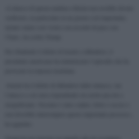
«L’attacco di questa mattina a Beirut non avrebbe dovuto
verificarsi, in particolare in un giorno così importante,
mentre siamo così vicini a un accordo di pace con
l’Iran», ha scritto Trump.
Pur ribadendo il diritto di Israele a difendersi, il
presidente americano ha minimizzato l’episodio che ha
provocato la risposta israeliana.
«Israele ha il diritto di difendersi dalle minacce, ma
l’attacco a cui stava rispondendo era molto piccolo e
insignificante. Nessuno è stato colpito, ferito o ucciso e
non dovrebbe interrompere questo importante processo»,
ha aggiunto.
Trump ha poi lanciato un appello alla de-escalation