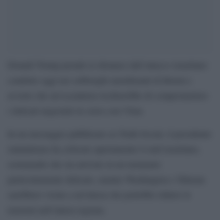
Donald Trump prende le distanze dall’attacco israeliano
condotto oggi nei sobborghi meridionali di Beirut e
avverte che un’escalation rischierebbe di compromettere
i delicati negoziati in corso con l’Iran.
In un messaggio pubblicato su Truth Social, il presidente
statunitense ha criticato apertamente il raid israeliano,
sostenendo che sia arrivato in un momento
particolarmente delicato, mentre Washington e Teheran
sarebbero vicine a un’intesa che potrebbe ridurre le
tensioni nell’intera regione.