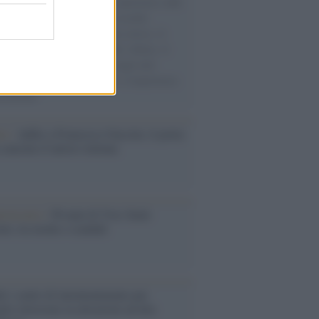
natore M5S racconta la sua esperienza sulle
e cariche di aiuti umanitari assalite
sercito israeliano. Una guerra atroce, il
ivo di disumanizzazione delle vittime, il
ismo del governo italiano e degli altri
ei, il ritorno al colonialismo. L'importanza
ovimenti.
tto /
Addio a Francesco Guccini, il poeta
 canzone d’autore italiana
iversario /
90 anni di Yves Saint
nt, tra moda e scandali
é i centri di intrattenimento per
lie investono in attrazioni ad alta