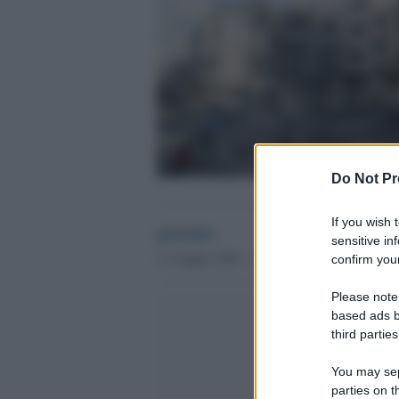
Do Not Pr
If you wish 
globalist
sensitive in
11 Giugno 2026 - 17.33
confirm your
Please note
based ads b
third parties
You may sepa
parties on t