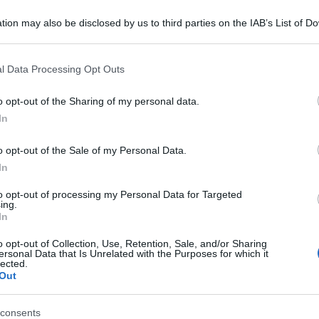
tion may also be disclosed by us to third parties on the IAB’s List of 
 that may further disclose it to other third parties.
 that this website/app uses one or more Google services and may gath
l Data Processing Opt Outs
including but not limited to your visit or usage behaviour. You may click 
 to Google and its third-party tags to use your data for below specifi
o opt-out of the Sharing of my personal data.
ogle consent section.
In
re sono rimaste ferite in seguito a
o opt-out of the Sale of my Personal Data.
uoco israeliani che hanno colpito il campo
In
 Zeitoun e la città di Beit Lahia, nella Striscia di
to opt-out of processing my Personal Data for Targeted
ing.
In
a è morta quando le forze israeliane hanno
o opt-out of Collection, Use, Retention, Sale, and/or Sharing
ersonal Data that Is Unrelated with the Purposes for which it
nziale situato nei pressi del cosiddetto Campo
lected.
Out
rat, nella parte centrale della Striscia.
consents
ite a causa dell’esplosione di un drone nel