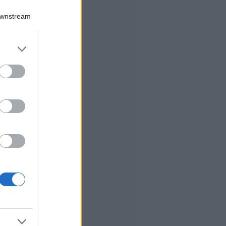
Downstream
er and store
to grant or
ed purposes