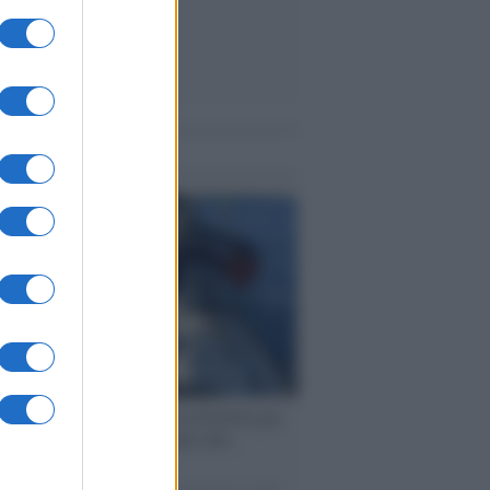
me notizie
ervista /
Marco Croatti e la Flottilla per
 le nostre vele gonfie grazie alla
vazione popolare