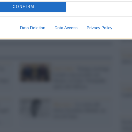
Il Se
barch
CONFIRM
dall'e
tentat
servil
Data Deletion
Data Access
Privacy Policy
europ
dei m
Il lu
della
"Le
Stati Uniti /
Trump costringe
Israele a un accordo con
linee
Hamas su Gaza: Netanyahu
spera che fallisca
L'ann
Laure
Massacro /
La storia del
 quel
dottor Ezzideen Shehab, un
eroe di Gaza
Perch
.
famig