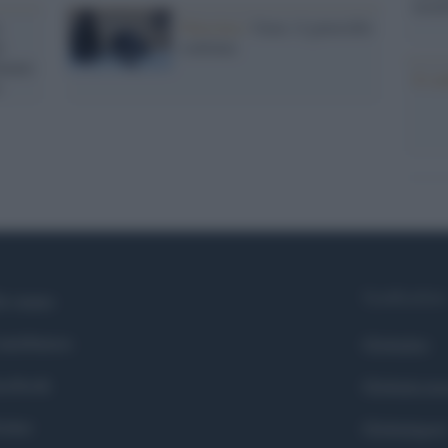
tecno
s
Palestina /
Gaza: il genocidio
i
continua
inuano
Il co
Syndication
i siamo
ntributors
Globalist
cebook
Globalscie
itter
Globalsport