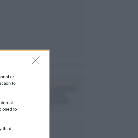
i anche
sonal or
ection to
Il libro /
Gaza, la ferita del
mondo: Nancy Fraser
racconta la crisi morale
nterest-
dell’Occidente
closed to
 third