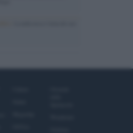
logia
nflitto /
La mafia russa e l'arma del caos
Culture
Giornale
dello
Salute
Spettacolo
Megachip
nce
Wondernet
GiULia
Giuliana