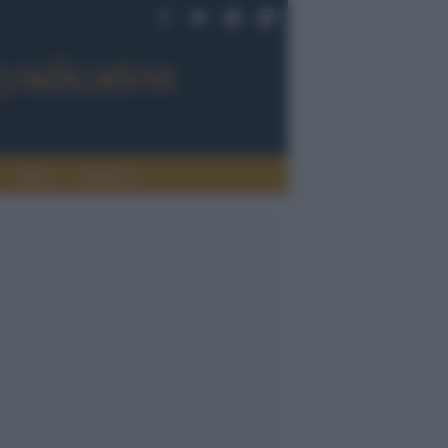
Sport
Tendenze