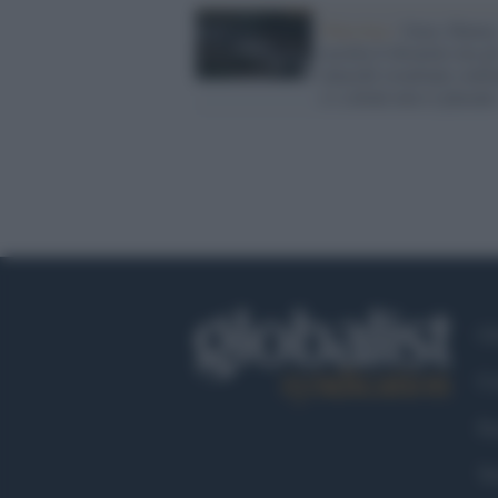
Palestina /
Gaza, Hama
accetta il disarmo ma gl
attacchi israeliani cont
e i coloni non si placano
Ch
Co
Fa
Tw