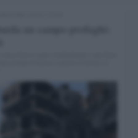
mpo profughi: un morto e tre feriti
barda un campo profughi:
i
no rimaste ferite in seguito a bombardamenti e colpi d'arma
ampo profughi di Nuseirat, il quartiere di Zeitoun e la