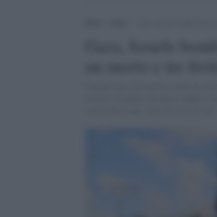
Home
>
Esteri
>
Gaza, Israele bombarda un ca
Gaza, Israele bom
un morto e tre ferit
Una persona è stata uccisa e altre tre so
da fuoco israeliani che hanno colpito il c
città di Beit Lahia, nella Striscia di Gaza