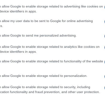
di Gaza City.
o allow Google to enable storage related to advertising like cookies on
evice identifiers in apps.
te ferita da colpi d’arma da fuoco nella zona di
o allow my user data to be sent to Google for online advertising
a, nel nord della Striscia di Gaza
s.
Ulti
to allow Google to send me personalized advertising.
o allow Google to enable storage related to analytics like cookies on
evice identifiers in apps.
pp
o allow Google to enable storage related to functionality of the website
" di Gaza ma quel piano è un buon inizio.
o allow Google to enable storage related to personalization.
o allow Google to enable storage related to security, including
L'int
cation functionality and fraud prevention, and other user protection.
Gaza:
solle