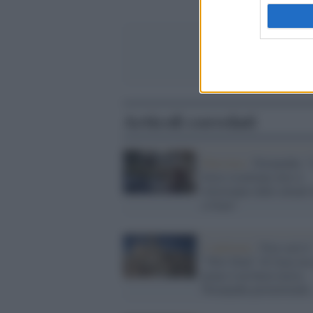
Articoli correlati
Palestina /
Netanyahu: 
forze israeliane non si
ritireranno dalle attuali 
a Gaza"
L'opinione /
Non sarà il
"New Deal" di Gaza ma
piano è un buon inizio.
Netanyahu permettendo..