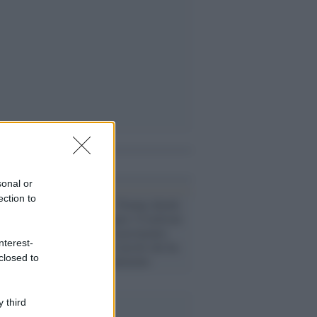
i anche
sonal or
ection to
Casa Bianca /
Trump chiede
tempo per pagare i 6 milioni
di dollari di risarcimento
nterest-
dovuti a Jean Carroll che ha
closed to
abusato sessualmente
 third