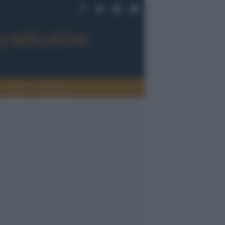
Sport
Tendenze