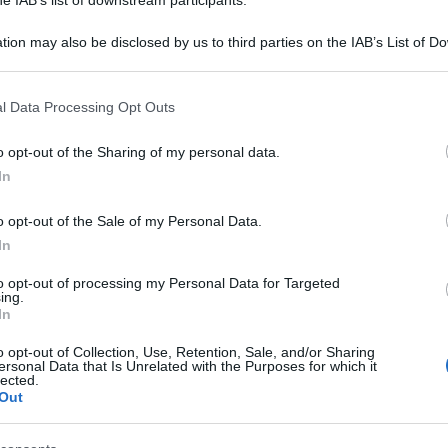
tion may also be disclosed by us to third parties on the IAB’s List of 
 that may further disclose it to other third parties.
 that this website/app uses one or more Google services and may gath
l Data Processing Opt Outs
including but not limited to your visit or usage behaviour. You may click 
 to Google and its third-party tags to use your data for below specifi
o opt-out of the Sharing of my personal data.
ogle consent section.
In
o opt-out of the Sale of my Personal Data.
In
’Iran vuole davvero raggiungere un accordo», in
Truth Social, attaccando al tempo stesso i
to opt-out of processing my Personal Data for Targeted
ing.
are un’intesa con Teheran.
In
o opt-out of Collection, Use, Retention, Sale, and/or Sharing
ani apparentemente poco patriottici non
ersonal Data that Is Unrelated with the Purposes for which it
lected.
ifficile svolgere correttamente il mio lavoro e
Out
sso livello continuano a cinguettare