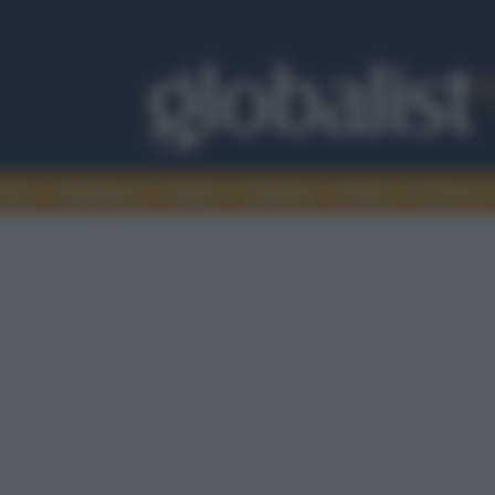
omia
Intelligence
Media
Ambiente
Cultura
Scienza