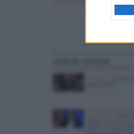
Argomenti:
donald trump
Articoli correlati
Casa Bianca /
Trump e i
midterm 2026
Casa Bianca /
Al galà 
insulta i suoi avversari
politici e si auto-candid
un terzo mandato (vieta