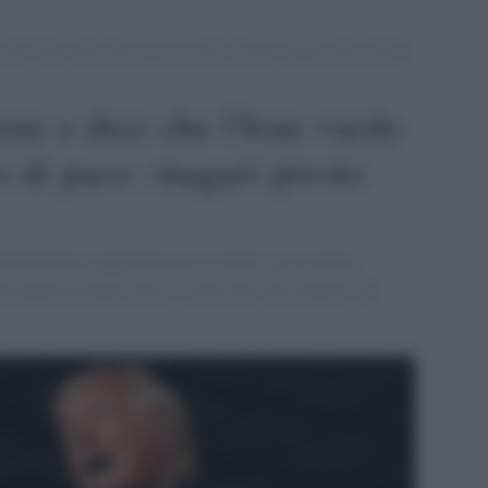
 che l’Iran vuole davvero un accordo di pace: magari presto dirà il
ne e dice che l'Iran vuole
 di pace: magari presto
ole davvero raggiungere un accordo», in un nuovo
ccando al tempo stesso i critici dei suoi tentativi di