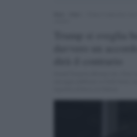
Home
>
Esteri
>
Trump si sveglia bene e dice
contrario
Trump si sveglia be
davvero un accordo
dirà il contrario
Donald Trump ha affermato che «l'Iran vu
messaggio pubblicato su Truth Social, atta
negoziare un'intesa con Teheran.