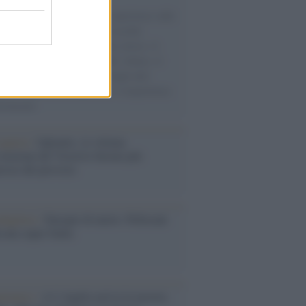
natore M5S racconta la sua esperienza sulle
e cariche di aiuti umanitari assalite
sercito israeliano. Una guerra atroce, il
ivo di disumanizzazione delle vittime, il
ismo del governo italiano e degli altri
ei, il ritorno al colonialismo. L'importanza
ovimenti.
operta /
Oplontis, le vittime
eruzione del Vesuvio furono più
rose del previsto
dagliere /
Europei di nuoto: Pellecani
 una super Italia
ntenario /
A L'Aquila arriva la mostra