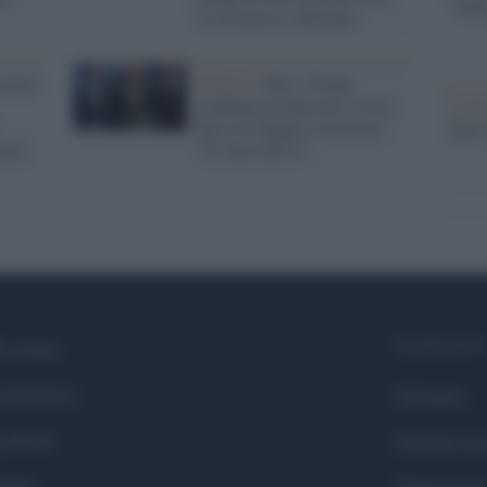
"TITO
su chi passa a Hormuz
enzia
Ankara /
Nato, Trump
continua ad attaccare a testa
L'att
bassa la Spagna socialista:
Seri
atici
"È stata cattiva"
Syndication
i siamo
ntributors
Globalist
cebook
Globalscie
itter
Globalsport