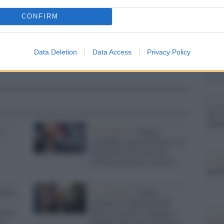
Il Se
CONFIRM
barch
dall'e
tentat
Data Deletion
Data Access
Privacy Policy
servil
europ
dei m
La sc
dell’
nume
l
Casa Bianca /
Trump
l'instabile: apre (di nuovo) ai
negoziati con l'Iran, poi
Il me
minaccia un nuovo attacco
guida
Trump
Casa Bianca /
Trump
annuncia il ripristino del
a per
blocco sui porti iraniani e
Il ce
to
annuncia una tassa del 20%