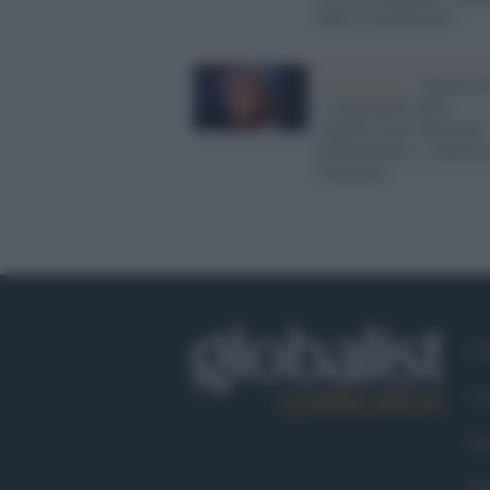
dalla Costituzione)
Casa Bianca /
Trump lic
i componenti della
commissione elettorale
indipendente e i democr
insorgono
Ch
Co
Fa
Tw