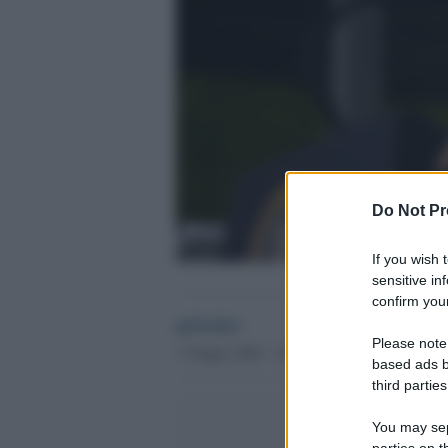
Do Not Pr
If you wish 
sensitive in
confirm your
globalist
Please note
1 Giugno 2026 - 10.43
based ads b
third parties
You may sepa
parties on t