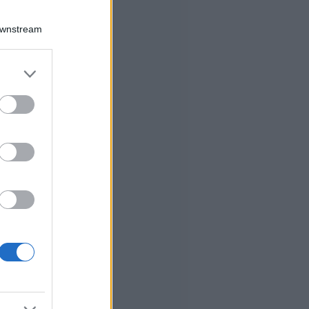
Downstream
er and store
to grant or
ed purposes