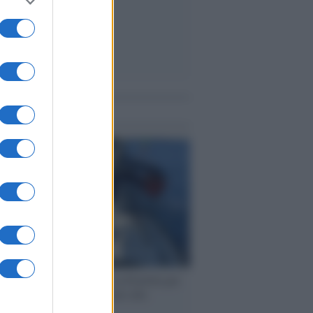
me notizie
ervista /
Marco Croatti e la Flottilla per
 le nostre vele gonfie grazie alla
vazione popolare