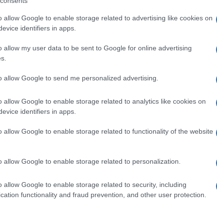
consents
i visto prima, ripetendo continuamente che
o allow Google to enable storage related to advertising like cookies on
ù lentamente, fare la guerra oppure non farla, o
evice identifiers in apps.
are tranquilli e rilassatevi: alla fine andrà tutto
o allow my user data to be sent to Google for online advertising
s.
gli Stati Uniti non fa alcun riferimento
Ulti
to allow Google to send me personalized advertising.
bombardamenti statunitensi contro l’Iran avvenuti
o allow Google to enable storage related to analytics like cookies on
evice identifiers in apps.
o allow Google to enable storage related to functionality of the website
o allow Google to enable storage related to personalization.
pp
o allow Google to enable storage related to security, including
L'int
cation functionality and fraud prevention, and other user protection.
Gaza:
solle