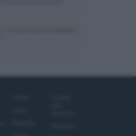
, 100 anni attraverso la forma"
esa /
Un estate di calcio: tra Mondiali e
e A
Culture
Giornale
dello
Salute
Spettacolo
Megachip
nce
Wondernet
GiULia