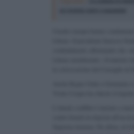
Leggi anche:
Un centinaio di soldat
per protesta contro i comandanti
I leader europei hanno condannato 
Libano. Il presidente francese Em
combattimenti, affermando che «nul
Libano meridionale». Il ministro d
la convocazione del Consiglio di S
Anche Regno Unito e Germania si so
Yvette Cooper ha chiesto il rispetto
L’attuale conflitto è iniziato a ma
contro Israele in risposta all’uccis
Suprema iraniana. Da allora, in Li