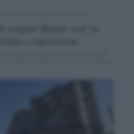
eirut sud: la tregua in Libano violata a ripetizione
i colpire Beirut sud: la
olata a ripetizione
ito israeliano di bombardare i sobborghi meridionali di
uerra in Libano da quando, il 17 aprile, era stato annunciato