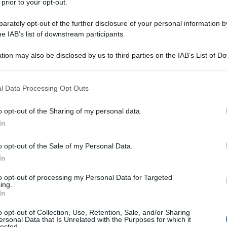
 prior to your opt-out.
nuncio del cessate il fuoco, gli attacchi
rately opt-out of the further disclosure of your personal information by
persone in Libano. Hezbollah, dal canto suo, ha
he IAB’s list of downstream participants.
 sud del Paese e negli ultimi giorni ha lanciato
tion may also be disclosed by us to third parties on the IAB’s List of 
Ulti
 that may further disclose it to other third parties.
 that this website/app uses one or more Google services and may gath
t fosse esclusa dagli attacchi israeliani
l Data Processing Opt Outs
including but not limited to your visit or usage behaviour. You may click 
Israele ha già colpito due volte i sobborghi
 to Google and its third-party tags to use your data for below specifi
o opt-out of the Sharing of my personal data.
ogle consent section.
tenendo un livello di intensità molto inferiore
In
ni che precedevano il 17 aprile.
o opt-out of the Sale of my Personal Data.
In
etanyahu, migliaia di persone hanno iniziato a
 dai quartieri meridionali si sono rapidamente
to opt-out of processing my Personal Data for Targeted
L'int
ing.
sidenti si tratta di un’esperienza ormai familiare:
Gaza:
In
solle
tretti ad abbandonare le proprie case più volte.
o opt-out of Collection, Use, Retention, Sale, and/or Sharing
Il Se
ersonal Data that Is Unrelated with the Purposes for which it
lected.