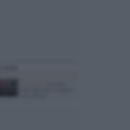
i anche
Lo scenario /
In Israele,
nonostante tutto, c'è ancora
vita a sinistra