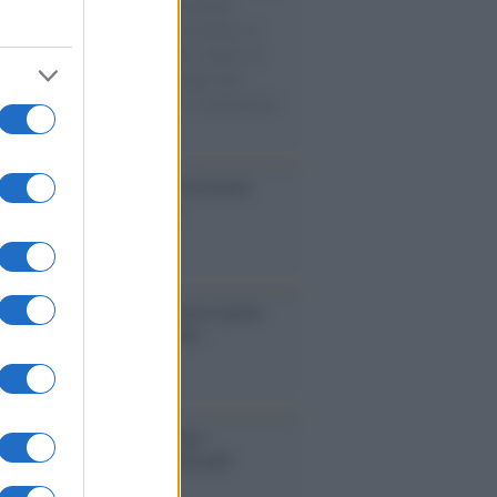
e cariche di aiuti umanitari assalite
sercito israeliano. Una guerra atroce, il
ivo di disumanizzazione delle vittime, il
ismo del governo italiano e degli altri
ei, il ritorno al colonialismo. L'importanza
ovimenti.
Aviv /
La “vittoria totale” di Israele
fica una guerra senza fine
elo /
La vita si intreccia con le paure
il giorno succede alla notte
operta /
Oplontis, le vittime
eruzione del Vesuvio furono più
rose del previsto