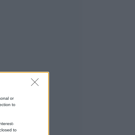
sonal or
ection to
nterest-
closed to