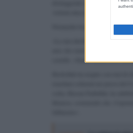
distruggendo interi edifici in quel
authenti
violenti attacchi aerei mai subiti dal
Netanyahu ha promesso di spingers
«La mia direttiva è ora quella di a
aree che erano sotto il dominio di
castello. «Siamo tornati uniti, dete
Hezbollah ha reagito con toni di s
israeliani schierati nei pressi del
sciita, Hassan Fadlallah, ha attribu
libanese, sostenendo che «l’opzion
fallimento».