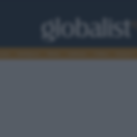
omia
Intelligence
Media
Ambiente
Cultura
Scienza