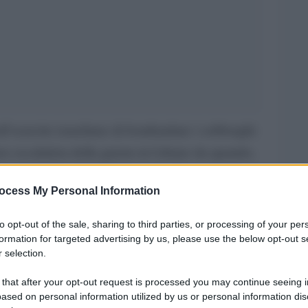
l’esercito israeliano di bombardare i sobborghi
ave escalation della guerra in Libano da quando,
n presunto cessate il fuoco.
ocess My Personal Information
nistro della Difesa, Israel Katz, hanno dichiarato
to opt-out of the sale, sharing to third parties, or processing of your per
 contro quelli che hanno definito «obiettivi
formation for targeted advertising by us, please use the below opt-out s
nali della capitale libanese, accusando Hezbollah
 selection.
el cessate il fuoco».
 that after your opt-out request is processed you may continue seeing i
ased on personal information utilized by us or personal information dis
 i combattimenti tra Israele e Hezbollah non si