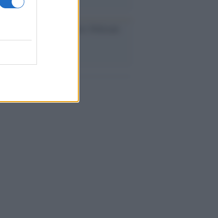
dagliere /
Europei di nuoto: Pellecani
 una super Italia