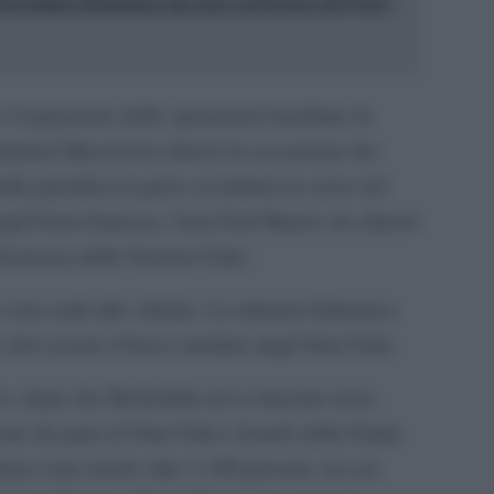
i israeliani abbandona una base nel deserto del Negev
l’espansione delle operazioni israeliane in
manuel Macron ha chiesto la cessazione dei
la giustifica la grave escalation in corso nel
egli Esteri francese, Jean-Noël Barrot, ha chiesto
icurezza delle Nazioni Unite.
no uniti alle critiche. La ministra britannica
 del cessate il fuoco mediato dagli Stati Uniti.
rzo, dopo che Hezbollah aveva lanciato razzi
ione da parte di Stati Uniti e Israele della Guida
bano sono morte oltre 3.300 persone, tra cui