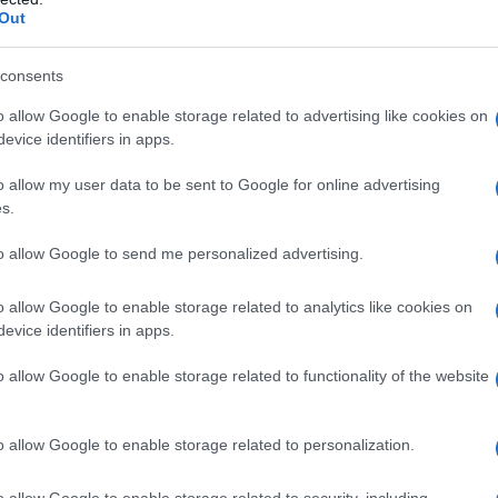
barch
Out
dall'e
cate? Il "caso" Polymarket
tentat
servil
consents
europ
o sfollato a causa dei bombardamenti israeliani
o allow Google to enable storage related to advertising like cookies on
dei m
evice identifiers in apps.
e della Bekaa, oltre che per le decine di ordini
Tel 
 israeliano a città e villaggi di tutto il Paese.
o allow my user data to be sent to Google for online advertising
signi
s.
e starebbe cercando di infliggere il maggior
to allow Google to send me personalized advertising.
 che un eventuale accordo di pace con l’Iran
o allow Google to enable storage related to analytics like cookies on
Vang
iva.
evice identifiers in apps.
come 
onquistato il Castello di Beaufort, una fortezza
o allow Google to enable storage related to functionality of the website
atta dell’avanzata più profonda delle forze
cupazione della regione, conclusasi nel 2000.
La sc
o allow Google to enable storage related to personalization.
dell’
raeliana ha bombardato la città di Tiro,
nume
o allow Google to enable storage related to security, including