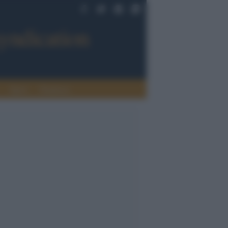
Sport
Tendenze