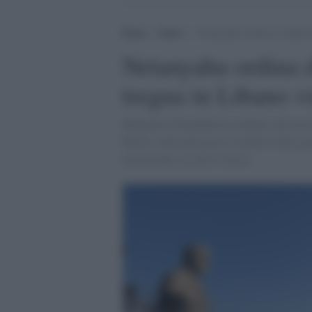
Home
>
Esteri
>
Netanyahu ordina di colpire B
Netanyahu ordina d
tregua in Libano vi
Benjamin Netanyahu ha ordinato all'eserc
Beirut, nella più grave escalation della g
un presunto cessate il fuoco.