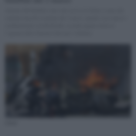
Almeno 200 bambini sono stati uccisi in Libano a causa dei
continui attacchi israeliani dal 2 marzo, quando sono ripresi i
combattimenti con Hezbollah, secondo quanto riferisce
l’agenzia delle Nazioni Unite per l’infanzia.
Libano