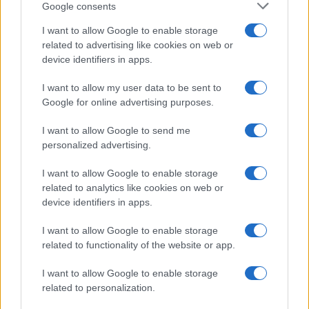
Google consents
Salute
Globalist
I want to allow Google to enable storage
related to advertising like cookies on web or
Megachip
Globalscience
device identifiers in apps.
GiULia
Globalsport
I want to allow my user data to be sent to
Google for online advertising purposes.
Prima Pagina
I want to allow Google to send me
personalized advertising.
Giornale dello
Chi siamo
I want to allow Google to enable storage
Spettacolo
related to analytics like cookies on web or
Contributors
device identifiers in apps.
Wondernet
Facebook
I want to allow Google to enable storage
Giuliana Sgrena
related to functionality of the website or app.
Twitter
I want to allow Google to enable storage
Google News
related to personalization.