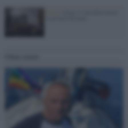
Beirut /
Libano, il "tour della vittoria"
in un Paese devastato
Ultime notizie