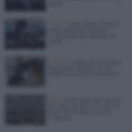
accordi"
Tel Aviv /
Israele colpisce di nuovo il
Libano meridionale nonostante
l'accordo quadro per porre fine alle
ostilità
Il bilancio /
Libano, oltre 4.200 morti
negli attacchi israeliani: Tel Aviv
mantiene posizioni nel sud del Paese
Beirut /
Israele attacca ancora nel sud
del Libano: due morti in un raid con
drone, tensione lungo la linea di
occupazione