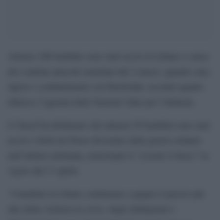
Almeno 200 bambini sono stati uccisi in Libano a causa
dei continui attacchi israeliani dal 2 marzo, quando sono
ripresi i combattimenti con Hezbollah, secondo quanto
riferisce l’agenzia delle Nazioni Unite per l’infanzia.
L’Unicef ha dichiarato che almeno 59 bambini sono stati
uccisi o feriti nel Paese devastato dalla guerra soltanto
nell’ultima settimana, nonostante il “cessate il fuoco” in
vigore dal 17 aprile.
“I bambini in Libano continuano a pagare il prezzo più
alto della violenza in corso, degli sfollamenti e