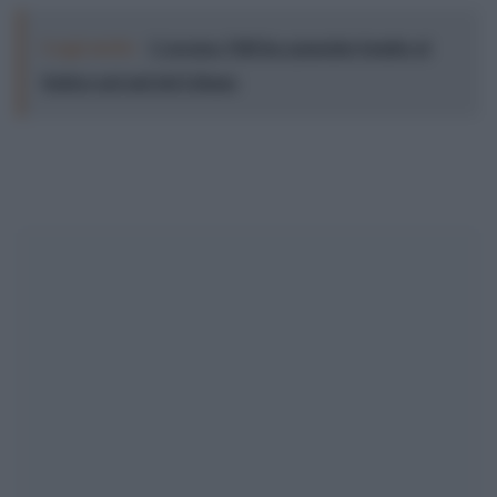
Leggi anche:
L'accusa: l'Idf ha sganciato bombe al
fosforo nel sud del Libano