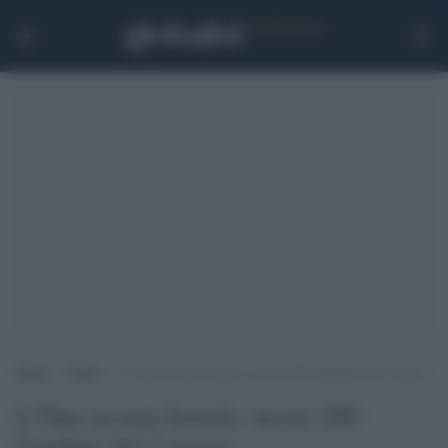
Home
>
Esteri
>
L’Onu accusa Israele: uccisi 200 bambini dal 2 marzo
L'Onu accusa Israele: uccisi 200
bambini dal 2 marzo