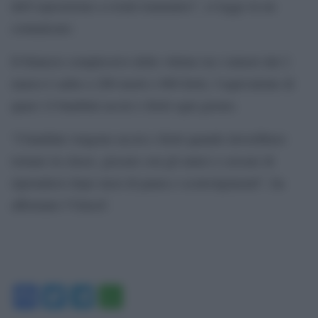
dell’esposizione a eventi traumatici”, si legge in un
comunicato.
Il bilancio complessivo delle vittime tra i minori dal 2
marzo è salito a 200 morti e 806 feriti, l’equivalente di
quasi 14 bambini uccisi o feriti ogni giorno.
“I bambini vengono uccisi e feriti quando dovrebbero
tornare in classe, giocare con gli amici e cercare di
riprendersi dopo mesi di paura e sconvolgimenti”, ha
affermato l’Unicef.
Facebook
Twitter
Telegram
WhatsApp