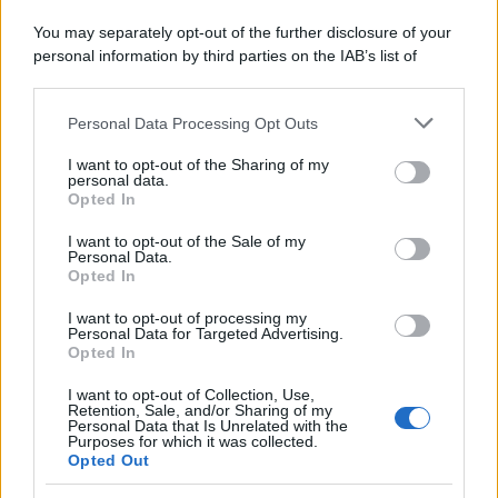
Il centenario /
A L'Aquila arriva la mostra "Tito, 100 anni
You may separately opt-out of the further disclosure of your
attraverso la forma"
personal information by third parties on the IAB’s list of
downstream participants.
Personal Data Processing Opt Outs
This information may also be disclosed by us to third parties
Il medagliere /
Europei di nuoto: Pellecani guida una super
on the IAB’s List of Downstream Participants that may further
I want to opt-out of the Sharing of my
Italia
disclose it to other third parties.
personal data.
Opted In
Please note that this website/app uses one or more Google
services and may gather and store information including but
I want to opt-out of the Sale of my
Personal Data.
not limited to your visit or usage behaviour. You may click to
Opted In
grant or deny consent to Google and its third-party tags to
use your data for below specified purposes in below Google
I want to opt-out of processing my
consent section.
Personal Data for Targeted Advertising.
Opted In
I want to opt-out of Collection, Use,
Retention, Sale, and/or Sharing of my
Personal Data that Is Unrelated with the
Purposes for which it was collected.
Opted Out
Syndication
Culture