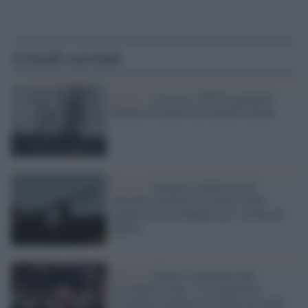
Articoli correlati
Israele /
L'accusa: l'Idf ha sganciato
bombe al fosforo nel sud del Libano
Il caso /
Amnesty chiede che gli
attacchi israeliani in Libano siano
oggetto di una indagine per 'crimini di
guerra'
Beirut /
Libano, la denuncia del
presidente Aoun: "L'occupazione
israeliana impedisce l'attuazione degli