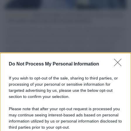
L'intervista /
Marco Croatti e la Flottilla per Gaza: le nostre
vele gonfie grazie alla sollevazione popolare
Il Senatore M5S racconta la sua esperienza sulle barche cariche di
aiuti umanitari assalite dall'esercito israeliano. Una guerra atroce,
il tentativo di disumanizzazione delle vittime, il servilismo del
governo italiano e degli altri europei, il ritorno al colonialismo.
L'importanza dei movimenti.
Do Not Process My Personal Information
Il caso /
Trump ha quasi esaurito l'arsenale Usa, ma il
tycoon smentisce
If you wish to opt-out of the sale, sharing to third parties, or
processing of your personal or sensitive information for
targeted advertising by us, please use the below opt-out
section to confirm your selection.
Chiesa /
Papa Leone XIV denuncia le violenze in Ucraina e
Russia e chiede il rispetto del diritto umanitario e della
Please note that after your opt-out request is processed you
diplomazia
may continue seeing interest-based ads based on personal
information utilized by us or personal information disclosed to
third parties prior to your opt-out.