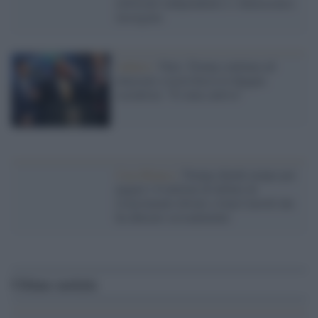
elettorale indipendente e i democratici
insorgono
Ankara /
Nato, Trump continua ad
attaccare a testa bassa la Spagna
socialista: "È stata cattiva"
Casa Bianca /
Trump chiede tempo per
pagare i 6 milioni di dollari di
risarcimento dovuti a Jean Carroll che
ha abusato sessualmente
Ultime notizie