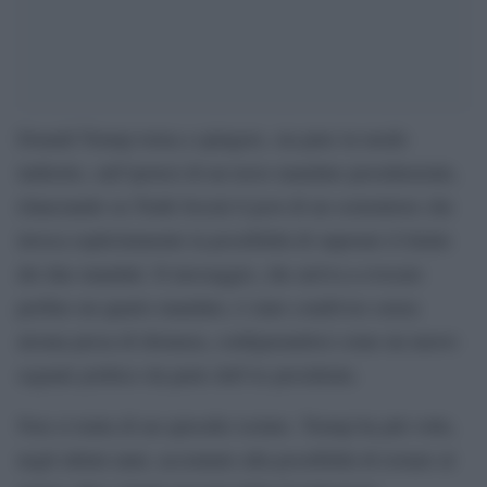
Donald Trump torna a spingere, sia pure in modo
indiretto, sull’ipotesi di un terzo mandato presidenziale,
rilanciando su Truth Social il post di un sostenitore che
invoca esplicitamente la possibilità di superare il limite
dei due mandati. Il messaggio, che arriva a evocare
perfino un quarto mandato, è stato condiviso senza
alcuna presa di distanza, configurandosi come un nuovo
segnale politico da parte dell’ex presidente.
Non si tratta di un episodio isolato. Trump ha più volte,
negli ultimi anni, accennato alla possibilità di restare al