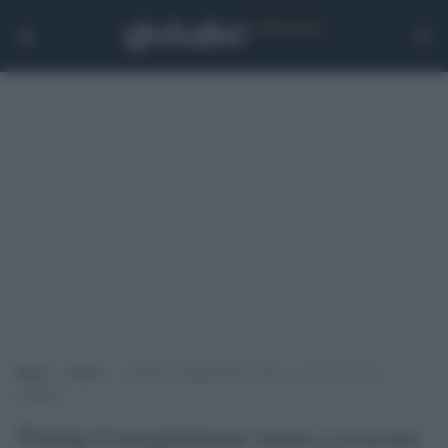
Home
>
Esteri
>
Trump il megalomane torna a evocare il terzo
mandato
Trump il megalomane torna a evocare