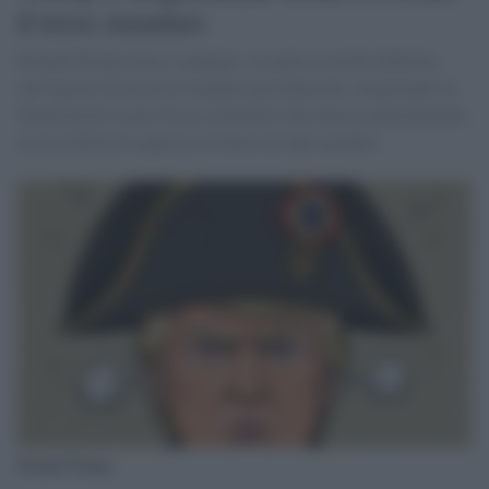
il terzo mandato
Donald Trump torna a spingere, sia pure in modo indiretto,
sull’ipotesi di un terzo mandato presidenziale, rilanciando su
Truth Social il post di un sostenitore che invoca esplicitamente
la possibilità di superare il limite dei due mandati.
Donald Trump