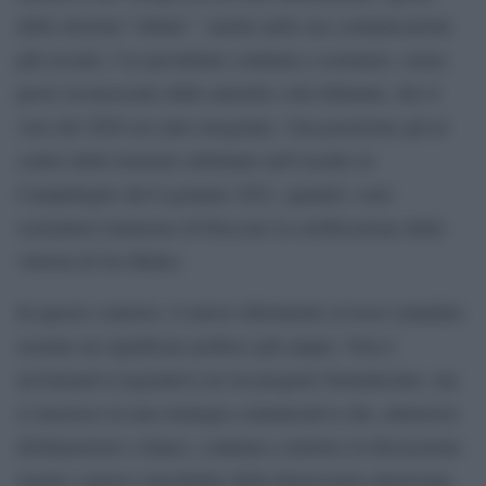
delle elezioni “rubate”. Anche nelle sue comunicazioni
più recenti, l’ex presidente continua a sostenere, senza
prove riconosciute dalle autorità e dai tribunali, che il
voto del 2020 sia stato irregolare. Una posizione già al
centro delle tensioni culminate nell’assalto al
Campidoglio del 6 gennaio 2021, quando i suoi
sostenitori tentarono di bloccare la certificazione della
vittoria di Joe Biden.
In questo contesto, il nuovo riferimento al terzo mandato
assume un significato politico più ampio. Non è
un’iniziativa legislativa né un progetto formalizzato, ma
si inserisce in una strategia comunicativa che, attraverso
dichiarazioni e rilanci, continua a mettere in discussione
regole e prassi consolidate della democrazia americana.