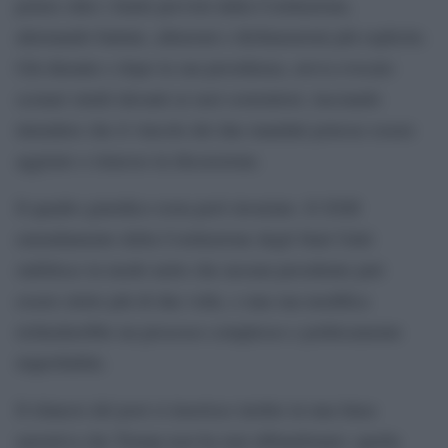
potere oltre i limiti previsti dalla Costituzione,
alternando battute, allusioni e dichiarazioni più esplicite.
Già durante e dopo la sua presidenza, aveva evocato
scenari simili davanti ai suoi sostenitori, lasciando
intendere che il vincolo dei due mandati potesse essere
aggirato o rimesso in discussione.
Il quadro giuridico resta però invariato. Il XXII
emendamento della Costituzione degli Stati Uniti
stabilisce in modo netto che nessun presidente può
essere eletto più di due volte, e una sua modifica
richiederebbe un processo complesso e politicamente
improbabile.
Il rilancio del post si inserisce inoltre in una linea
narrativa che Trump non ha mai abbandonato: quella