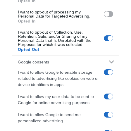
Opted In
grant or deny consent to Google and its third-party tags to
use your data for below specified purposes in below Google
I want to opt-out of processing my
consent section.
Personal Data for Targeted Advertising.
Opted In
I want to opt-out of Collection, Use,
Retention, Sale, and/or Sharing of my
Personal Data that Is Unrelated with the
Purposes for which it was collected.
Opted Out
Syndication
Culture
Google consents
Salute
Globalist
I want to allow Google to enable storage
related to advertising like cookies on web or
Megachip
Globalscience
device identifiers in apps.
GiULia
Globalsport
I want to allow my user data to be sent to
Google for online advertising purposes.
Prima Pagina
I want to allow Google to send me
personalized advertising.
Giornale dello
Chi siamo