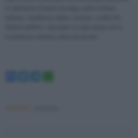
La ripetizione di questi messaggi, anche in forma
indiretta, contribuisce infatti a spostare i confini del
dibattito pubblico, riportando al centro ipotesi che la
Costituzione considera chiuse da decenni.
Facebook
Twitter
Telegram
WhatsApp
Argomenti:
donald trump