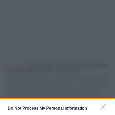
L'intervista /
Marco Croatti e la Flottilla per Gaza: le nostre
vele gonfie grazie alla sollevazione popolare
Il Senatore M5S racconta la sua esperienza sulle barche cariche di
aiuti umanitari assalite dall'esercito israeliano. Una guerra atroce,
il tentativo di disumanizzazione delle vittime, il servilismo del
governo italiano e degli altri europei, il ritorno al colonialismo.
L'importanza dei movimenti.
Do Not Process My Personal Information
L'attesa /
Un estate di calcio: tra Mondiali e Serie A