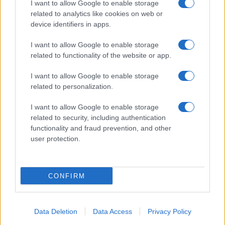
I want to allow Google to enable storage
Spettacolo
related to analytics like cookies on web or
Contributors
device identifiers in apps.
Wondernet
Facebook
I want to allow Google to enable storage
Giuliana Sgrena
related to functionality of the website or app.
Twitter
I want to allow Google to enable storage
Google News
related to personalization.
Mastodon
I want to allow Google to enable storage
related to security, including authentication
Cookie Policy
functionality and fraud prevention, and other
user protection.
Preferenze Privacy
CONFIRM
©2021 Globalist.it • All right reserved.
Data Deletion
Data Access
Privacy Policy
Syndication