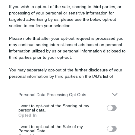
If you wish to opt-out of the sale, sharing to third parties, or
processing of your personal or sensitive information for
targeted advertising by us, please use the below opt-out
section to confirm your selection.
Musica /
Al maestro Francesco Guccini
Please note that after your opt-out request is processed you
may continue seeing interest-based ads based on personal
information utilized by us or personal information disclosed to
third parties prior to your opt-out.
Il ricordo /
Quando Guccini raccontava le "Cronache
You may separately opt-out of the further disclosure of your
epafaniche": l'intervista all'artista che si definiva un
personal information by third parties on the IAB’s list of
'narratore'
downstream participants.
Personal Data Processing Opt Outs
This information may also be disclosed by us to third parties
Lo studio /
Disinformazione russa e destra: anche la
on the IAB’s List of Downstream Participants that may further
I want to opt-out of the Sharing of my
macchina propagandistica di Putin dietro la crisi di Ceuta
disclose it to other third parties.
personal data.
Opted In
Please note that this website/app uses one or more Google
services and may gather and store information including but
I want to opt-out of the Sale of my
Personal Data.
not limited to your visit or usage behaviour. You may click to