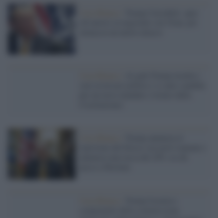
Casa Bianca /
Trump l'instabile: apre
(di nuovo) ai negoziati con l'Iran, poi
minaccia un nuovo attacco
Casa Bianca /
Al galà Trump insulta i
suoi avversari politici e si auto-candida
per un terzo mandato (vietato dalla
Costituzione)
Casa Bianca /
Trump annuncia il
ripristino del blocco sui porti iraniani e
annuncia una tassa del 20% su chi
passa a Hormuz
Casa Bianca /
Trump licenzia i
componenti della commissione