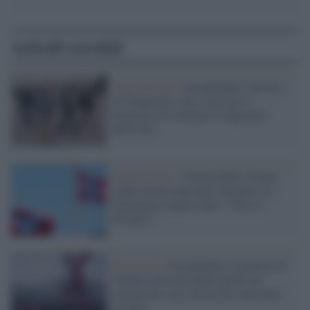
Articoli correlati
Imperialismo /
Groenlandia: l'inviato
di Trump dice che è arrivato il
momento di 'rimettere l'impronta'
nell'isola
Imperialismo /
Groenlandia, Trump
vuole inviare una nave ospedale e la
Danimarca replica dura: "Non c'è
bisogno"
Sovranisti /
Groenlandia: le pretese di
Trump sull'isola hanno gelato gli
entusiasmi verso di lui dei reazionari
europei