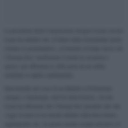
La presidente della Commissione europea Ursula von der
Leyen ha ribadito che «il futuro della Groenlandia spetta
soltanto ai groenlandesi», avvertendo al tempo stesso che
l’Europa deve «trasformare il modo in cui pensa e
agisce» per affrontare le sfide poste da un ordine
mondiale in rapido cambiamento.
Intervenendo nel corso di un dibattito al Parlamento
europeo a Strasburgo, nell’est della Francia, von der
Leyen ha affermato che l’Europa deve prendere atto che
«oggi viviamo in un mondo definito dalla forza bruta»,
aggiungendo che «in questo mondo sempre più privo di