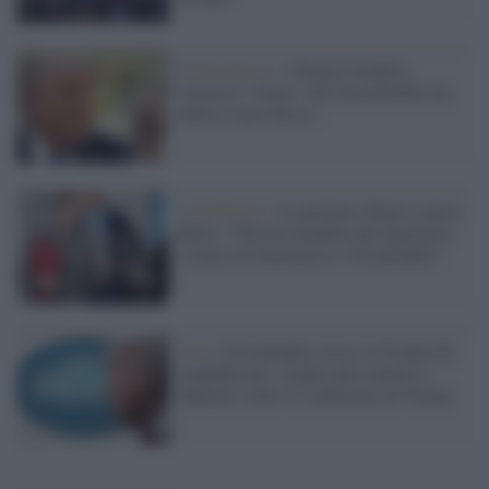
Imperialismo /
Trump rivendica
l'accesso “totale” alla Groenlandia ma
nulla è stato deciso
Copenhagen /
La premier danese contro
Rutte: "Non ha mandato per negoziare
a nome di Danimarca e Groenlandia"
Gop /
Groenlandia cresce la fronda dei
repubblicani: sempre più senatori e
deputati contro le ambizioni di Trump