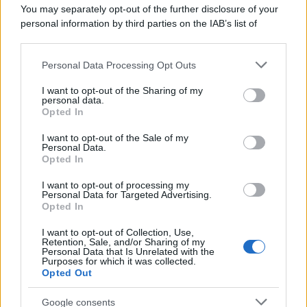
Il conflitto /
La mafia russa e l'arma del caos
You may separately opt-out of the further disclosure of your
personal information by third parties on the IAB’s list of
downstream participants.
Personal Data Processing Opt Outs
This information may also be disclosed by us to third parties
Tel Aviv /
Netanyahu si smarca da Trump: "Israele farà tutto
on the IAB’s List of Downstream Participants that may further
I want to opt-out of the Sharing of my
quello che è necessario per la sua sicurezza"
disclose it to other third parties.
personal data.
Opted In
Please note that this website/app uses one or more Google
services and may gather and store information including but
I want to opt-out of the Sale of my
Personal Data.
not limited to your visit or usage behaviour. You may click to
Opted In
grant or deny consent to Google and its third-party tags to
use your data for below specified purposes in below Google
I want to opt-out of processing my
consent section.
Personal Data for Targeted Advertising.
Opted In
I want to opt-out of Collection, Use,
Retention, Sale, and/or Sharing of my
Personal Data that Is Unrelated with the
Purposes for which it was collected.
Opted Out
Syndication
Culture
Google consents