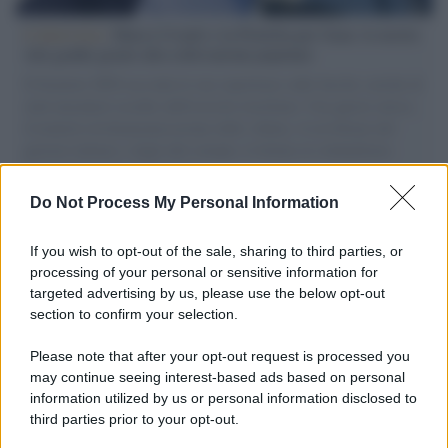
L'intervista /
Marco Croatti e la Flottilla per Gaza: le nostre
vele gonfie grazie alla sollevazione popolare
Il Senatore M5S racconta la sua esperienza sulle barche cariche di
aiuti umanitari assalite dall'esercito israeliano. Una guerra atroce,
il tentativo di disumanizzazione delle vittime, il servilismo del
governo italiano e degli altri europei, il ritorno al colonialismo.
L'importanza dei movimenti.
Do Not Process My Personal Information
L'anniversario /
90 anni di Yves Saint Laurent, tra moda e
scandali
If you wish to opt-out of the sale, sharing to third parties, or
processing of your personal or sensitive information for
targeted advertising by us, please use the below opt-out
section to confirm your selection.
Perché i centri di intrattenimento per famiglie investono in
attrazioni ad alta tecnologia
Please note that after your opt-out request is processed you
may continue seeing interest-based ads based on personal
information utilized by us or personal information disclosed to
third parties prior to your opt-out.