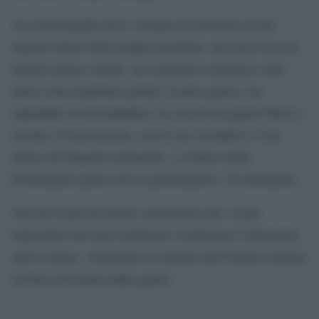
«La Groenlandia non è soltanto un territorio in una
regione chiave della mappa mondiale, una terra ricca di
materie prime critiche, un avamposto strategico sulle
nuove rotte marittime globali. È tutto questo, ma
soprattutto la Groenlandia è la casa di un popolo libero e
sovrano. È una nazione, con la sua sovranità e il suo
diritto all’integrità territoriale, e il futuro della
Groenlandia spetta solo ai groenlandesi», ha dichiarato.
Von der Leyen ha inoltre sottolineato che «è più
importante che mai continuare a mantenere l’attenzione
sull’Ucraina», ribadendo il sostegno dell’Unione europea
al Paese devastato dalla guerra.