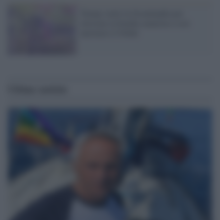
Trump vuole la Groenlandia per
ritrovare la bomba smarrita e così
meritarsi il Nobel
Ultime notizie