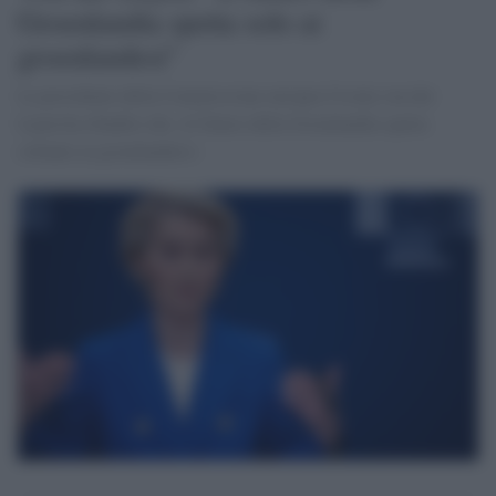
Groenlandia spetta solo ai
groenlandesi"
La presidente della Commissione europea Ursula von der
Leyen ha ribadito che «il futuro della Groenlandia spetta
soltanto ai groenlandesi»