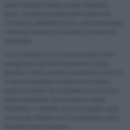
regole l’Europa ha bisogno di propri strumenti di
potere». Secondo la presidente della Commissione,
l’Unione deve abbandonare la sua «cautela tradizionale»,
valorizzare il proprio peso economico e diventare più
indipendente.
Nel suo intervento, von der Leyen ha ripreso anche i
passaggi chiave del discorso pronunciato il giorno
precedente a Davos, mettendo in guardia dal rischio che
la minaccia statunitense di imporre dazi ai partner
europei in relazione alla Groenlandia possa trascinare i
rapporti transatlantici «in una pericolosa spirale
discendente» e «finirebbe solo per incoraggiare quegli
avversari che entrambi siamo così determinati a tenere
fuori dallo scenario strategico».