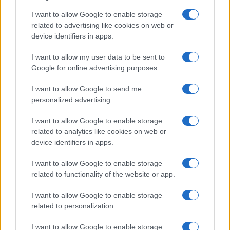
Salute
Globalist
I want to allow Google to enable storage
related to advertising like cookies on web or
Megachip
Globalscience
device identifiers in apps.
GiULia
Globalsport
I want to allow my user data to be sent to
Google for online advertising purposes.
Prima Pagina
I want to allow Google to send me
personalized advertising.
Giornale dello
Chi siamo
I want to allow Google to enable storage
Spettacolo
related to analytics like cookies on web or
Contributors
device identifiers in apps.
Wondernet
Facebook
I want to allow Google to enable storage
Giuliana Sgrena
related to functionality of the website or app.
Twitter
I want to allow Google to enable storage
Google News
related to personalization.
Mastodon
I want to allow Google to enable storage