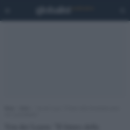
Home
>
Esteri
>
Von der Leyen: “Il futuro della Groenlandia spetta
solo ai groenlandesi”
Von der Leyen: "Il futuro della