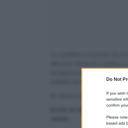
Un contributo eccezionale. Per lo s
riflessioni. Jill Jacobs è rabbino 
un’organizzazione americana per i 
Do Not Pr
di Rabbis for Human Rights.
If you wish 
Haaretz
Per
hanno cofirmato un pe
sensitive in
confirm your
Israele sta abbandonando il sacr
violento
Please note
based ads b