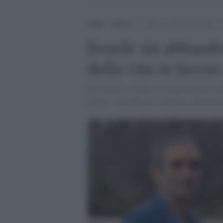
Home
>
Esteri
>
Israele sta abbandonando il s
Israele sta abband
della vita in favor
Jill Jacobs è rabbino e amministratore del
umani. Avi Dabush è rabbino e direttore