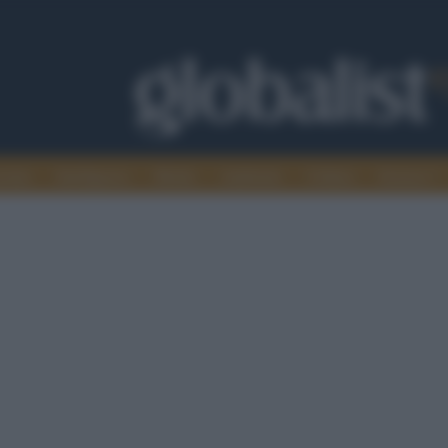
omia
Intelligence
Media
Ambiente
Cultura
Scienza