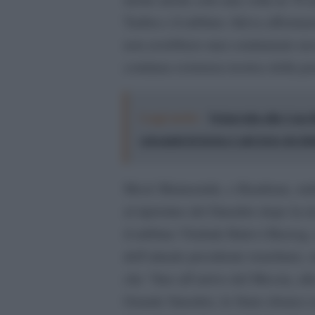
Tarfon e il rabbino Akiva affermar
non avrebbero mai condannato ness
continua esistenza teorica della p
Leggi anche:
Netanyahu alla Casa Bi
estremisti di destra è più forte dei di
Mosè Maimonide, o Rambam, stabilì
al ripristino del Sinedrio dopo la
il rabbino Yitzhak Halevi Herzog,
dell’attuale presidente israeliano,
che “fino all’arrivo del Messia, all
Grande Sinedrio, lo Stato ebraico 