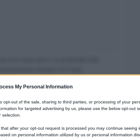
pessore degli autori e la profondità delle
e amministratore delegato di T’ruah,
diritti umani. Avi Dabush è rabbino e direttore
ocess My Personal Information
to opt-out of the sale, sharing to third parties, or processing of your per
zzo dal titolo
formation for targeted advertising by us, please use the below opt-out s
 selection.
o valore della vita in favore di un populismo
 that after your opt-out request is processed you may continue seeing i
ased on personal information utilized by us or personal information dis