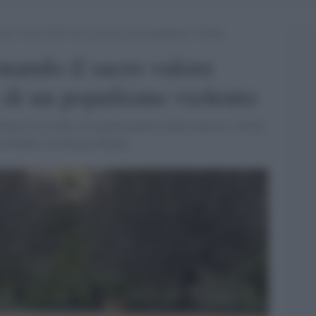
acro valore della vita in favore di un populismo violento
onando il sacro valore
e di un populismo violento
egato di T'ruah, un'organizzazione americana per i diritti
 di Rabbis for Human Rights.