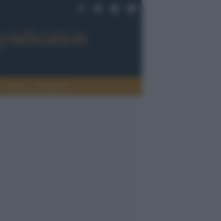
Sport
Tendenze