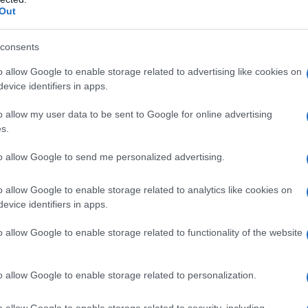
Il Se
Out
barch
 cui la pena capitale continua ad esistere, solo
dall'e
cora come misura legale. Prove cumulative indicano
tentat
consents
servil
attesa di esecuzione sono state scagionate.
o allow Google to enable storage related to advertising like cookies on
europ
evice identifiers in apps.
dei m
o e sionista, questo non è solo un altro
o allow my user data to be sent to Google for online advertising
blematico del degrado dello spirito ebraico che
Il lu
s.
i anni. Incarna il calpestamento dei principi
della
to allow Google to send me personalized advertising.
dell’uguaglianza degli esseri umani. Riflette
o etico contenuto in Genesi 9: “Per mano
o allow Google to enable storage related to analytics like cookies on
evice identifiers in apps.
L'ann
ell’uomo, perché l’uomo è stato creato a
Laure
sto con quanto sta avvenendo nel parlamento
o allow Google to enable storage related to functionality of the website
gresso verso l’abolizione della pena di morte si è
ione ebraica. I pensatori liberali che hanno
o allow Google to enable storage related to personalization.
Perch
capitale si sono basati sul principio della
famig
o allow Google to enable storage related to security, including