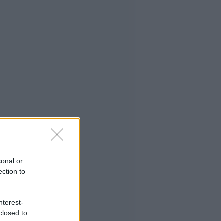
sonal or
ection to
nterest-
closed to