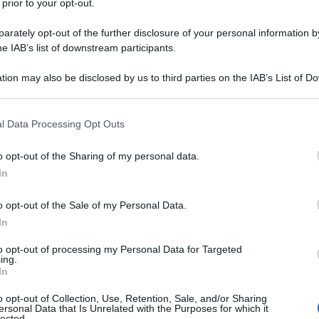
 prior to your opt-out.
rabbino americane, e Dabush: “È difficile
più basso raggiunto dallo Stato ebraico:
rately opt-out of the further disclosure of your personal information by
he IAB’s list of downstream participants.
per i terroristi in una prima votazione alla
 parlamento israeliano e lo scambio di spille con
tion may also be disclosed by us to third parties on the IAB’s List of 
 that may further disclose it to other third parties.
Ulti
leggiavano la speranza e la responsabilità per la
 that this website/app uses one or more Google services and may gath
cappio del boia che il rabbino Meir Kahane
l Data Processing Opt Outs
including but not limited to your visit or usage behaviour. You may click 
 prima di essere legalmente espulso da essa.
 to Google and its third-party tags to use your data for below specifi
o opt-out of the Sharing of my personal data.
ogle consent section.
no un unico quadro: l’abbandono della sacralità
In
 violento.
o opt-out of the Sale of my Personal Data.
In
i applica solo all’omicidio di ebrei e che obbliga
te ai terroristi, è in contrasto con il progresso
to opt-out of processing my Personal Data for Targeted
ing.
L'int
ultimo secolo, la maggior parte dei paesi del
In
Gaza:
 e tale abolizione è diventata una condizione per
solle
o opt-out of Collection, Use, Retention, Sale, and/or Sharing
ersonal Data that Is Unrelated with the Purposes for which it
e negli Stati Uniti, che per anni sono stati il
lected.