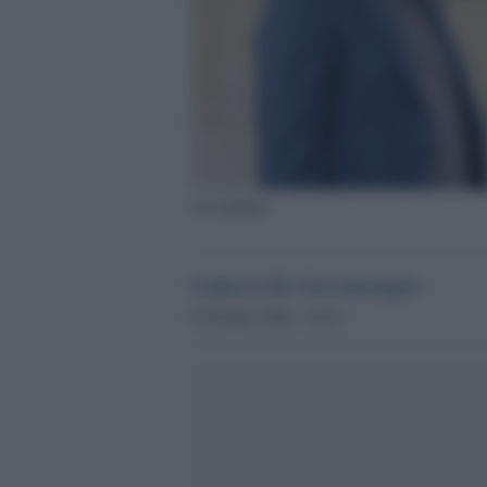
Avi Dabush
Umberto De Giovannangeli
9 Gennaio 2026 - 16.42