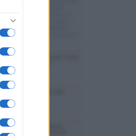
natore M5S racconta la sua esperienza sulle
e cariche di aiuti umanitari assalite
sercito israeliano. Una guerra atroce, il
ivo di disumanizzazione delle vittime, il
ismo del governo italiano e degli altri
ei, il ritorno al colonialismo. L'importanza
ovimenti.
tto /
Addio a Francesco Guccini, il poeta
 canzone d’autore italiana
iversario /
90 anni di Yves Saint
nt, tra moda e scandali
é i centri di intrattenimento per
lie investono in attrazioni ad alta