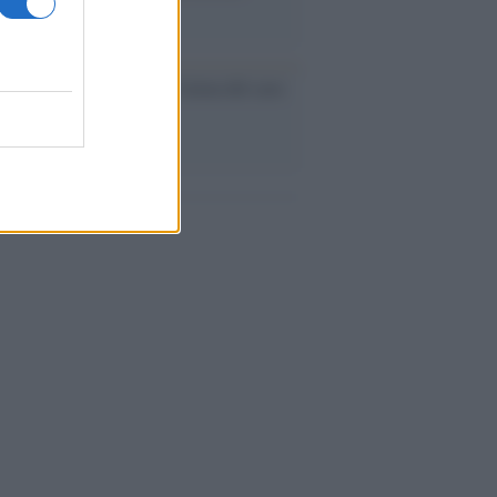
logia
nflitto /
La mafia russa e l'arma del caos