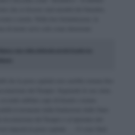
ono che se fossero stati membri del Sinedrio,
uno a morte. Nella loro formulazione, la
ena di morte serve solo come deterrente.
anca: una visita elettorale perché il patto tra
stinguo
 che la pena capitale non sarebbe tornata fino
 ricostruzione del Tempio. Seguendo le sue orme,
 secondo rabbino capo di Israele e nonno
 stabilì al momento della fondazione dello Stato
a ricostruzione del Tempio e al ripristino del
non imporrà la pena capitale. … Ci sono Stati