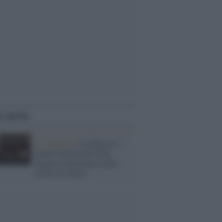
i anche
Lo scenario /
La Knesset: i
quattro fallimenti della
peggiore legislatura nella
storia di Israele