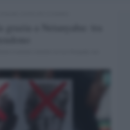
etanyahu: tra brutti ceffi se la intendono
 grazia a Netanyahu: tra
ntendono
diziario israeliano a decidere sul caso Netanyahu, non