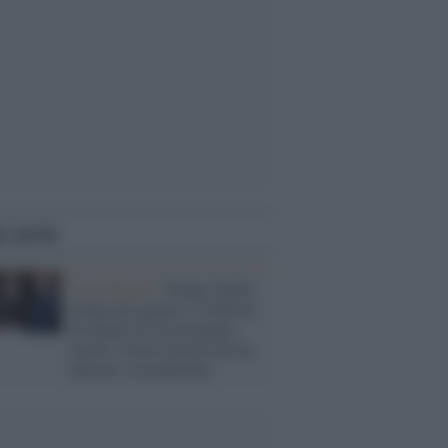
i anche
Casa Bianca /
Trump chiede
tempo per pagare i 6 milioni
di dollari di risarcimento
dovuti a Jean Carroll che ha
abusato sessualmente