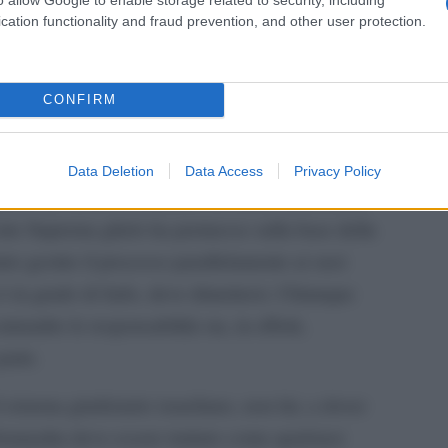
, frode e abuso di fiducia sulla base delle prove
dell’
cation functionality and fraud prevention, and other user protection.
nume
ivo.
elle argomentazioni di Trump sulla difficoltà di
Il me
CONFIRM
 guerra o mentre Netanyahu sta “guidando Israele
guida
tiene la lettera del presidente.
Data Deletion
Data Access
Privacy Policy
hu ha scelto di rimanere in carica nonostante
rte Suprema glielo ha permesso sulla base della
to gestire il processo parallelamente ai suoi
è in grado di farlo, deve dimettersi. Chiunque
rambe le responsabilità sta, in effetti,
parte.
l sistema giudiziario israeliano, non lui, a dover
tanyahu deve essere trattato come qualsiasi