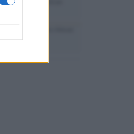
eruzione del Vesuvio furono più
rose del previsto
dagliere /
Europei di nuoto: Pellecani
 una super Italia