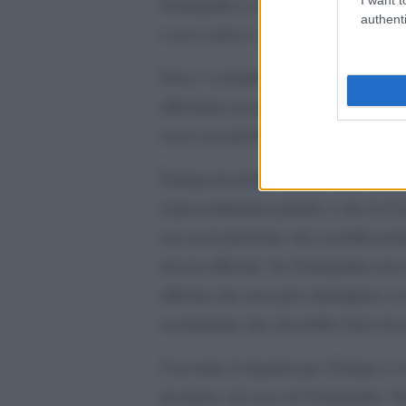
Netanyahu è accusato di corruzione
authenti
a suo carico e per nessun altro mot
Non c’è inoltre alcun fondamento n
affrontare un processo durante la
verso un periodo di pace”, come sos
Trump dovrebbe sapere che Netanya
il procedimento penale e che la Co
sua assicurazione che avrebbe potu
doveri ufficiali. Se Netanyahu non 
affermi che non può adempiere a ent
sostenendo che dovrebbe farsi da 
Con tutto il rispetto per Trump, è i
decidere sul caso di Netanyahu. Ne