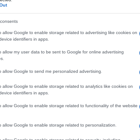
Out
nfronti di altri alleati degli Stati Uniti, come
Il Se
barch
rcato di influenzare direttamente i loro sistemi
dall'e
consents
ncludono sanzioni, dazi e minacce di sospendere
tentat
o allow Google to enable storage related to advertising like cookies on
servil
eggere i suoi alleati, i presidenti e le figure di
evice identifiers in apps.
europ
 comportamento del genere è inaccettabile in quei
dei m
o allow my user data to be sent to Google for online advertising
n Israele.
s.
Tel 
signi
ocesso a Netanyahu come una “caccia alle
to allow Google to send me personalized advertising.
ella falsa campagna di propaganda che il primo
o allow Google to enable storage related to analytics like cookies on
 sua cosiddetta macchina del veleno. Questa
evice identifiers in apps.
Vang
lette la realtà. Nessuno ha perseguitato
come 
o allow Google to enable storage related to functionality of the website
tta mentre il capo della polizia israeliana,
ra in carica, e la decisione di incriminarlo è
o allow Google to enable storage related to personalization.
rale anch’egli nominato dal suo governo.
La sc
o allow Google to enable storage related to security, including