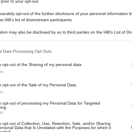
 prior to your opt-out.
uperato il limite.
rately opt-out of the further disclosure of your personal information by
sraeliano Isaac Herzog, in cui ha chiesto la
he IAB’s list of downstream participants.
amin Netanyahu nel suo processo per corruzione,
tion may also be disclosed by us to third parties on the IAB’s List of 
ari interni di Israele.
 that may further disclose it to other third parties.
Ulti
 that this website/app uses one or more Google services and may gath
l Data Processing Opt Outs
 tra Israele e Stati Uniti, si tratta di due
including but not limited to your visit or usage behaviour. You may click 
 to Google and its third-party tags to use your data for below specifi
i Stati Uniti non ha il potere di fare pressioni
o opt-out of the Sharing of my personal data.
ogle consent section.
ziario di un altro paese.
In
o opt-out of the Sale of my Personal Data.
ica, interessi personali e questioni legali.
In
era” per colpire gli impianti nucleari iraniani,
to opt-out of processing my Personal Data for Targeted
taggi e dopo aver agito a sostegno della sicurezza
ing.
In
ele come un protettorato degli Stati Uniti. Ora sta
L'int
alle conseguenze della legge.
Gaza:
o opt-out of Collection, Use, Retention, Sale, and/or Sharing
ersonal Data that Is Unrelated with the Purposes for which it
solle
lected.