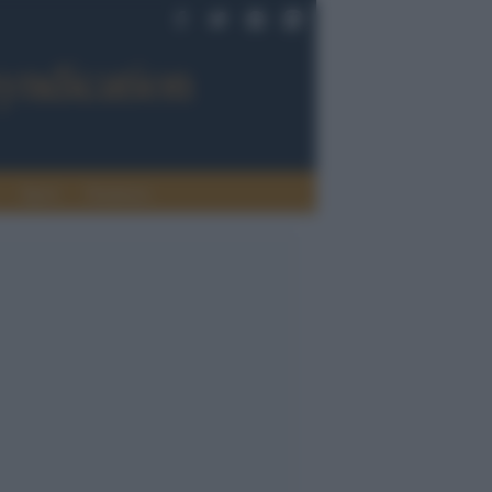
Sport
Tendenze