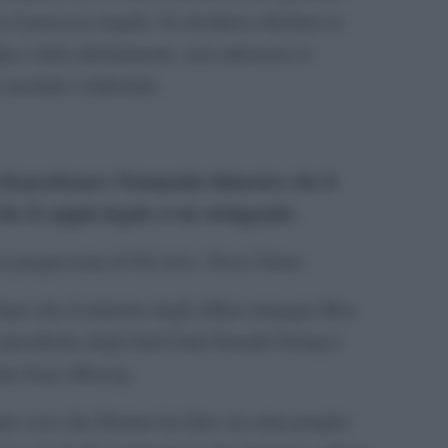
are il processo legale. Se desidera chiedere la
pa e farlo direttamente, non attraverso il
conclude l’editoriale.
p di perdonare Netanyahu dimostra che il
he il cappio legale si sta stringendo.
 progressista di Tel Aviv, Yossi Verter.
po che il ministro degli Affari strategici Ron
l presidente degli Stati Uniti Donald Trump è
ente Isaac Herzog.
ime cose che Dermer ha fatto sia stata proprio