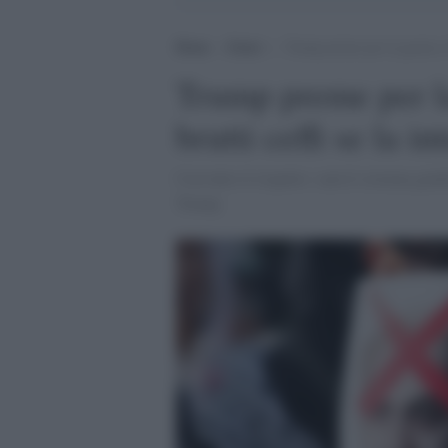
Home
>
Esteri
>
Trump preme per la grazia a N
Trump preme per la
brutti ceffi se la i
Con tutto il rispetto: sarà il sistema giu
Trump