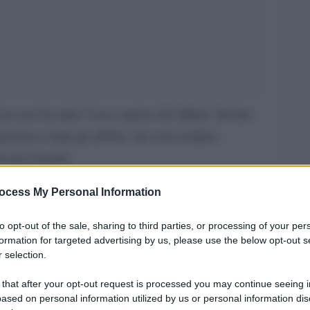
tycoon ha tutto l’acre sapore del diktat. Inviato
renza a tutti gli effetti, che non sembra
m pro-Israele.
Haaretz.
ornale dalla schiena dritta:
ocess My Personal Information
tema giudiziario israeliano a decidere sul caso
to opt-out of the sale, sharing to third parties, or processing of your per
formation for targeted advertising by us, please use the below opt-out s
 selection.
 al presidente degli Stati Uniti Donald Trump per
 that after your opt-out request is processed you may continue seeing i
ased on personal information utilized by us or personal information dis
i ostaggi tenuti a Gaza come parte dell’accordo di