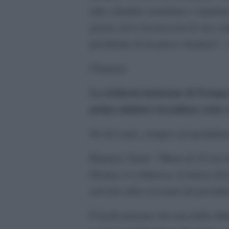
altro cittadino israeliano e rispett
grazia, deve riconoscere la sua col
presidente di un paese straniero”, 
Chapeau.
La richiesta insistente di Trum
primo ministro israeliano sente c
Ne dà conto, sempre sul quotidiano
Rimarca Verter: “Meno di 24 ore do
Dermer si è dimesso, la lettera de
arrivata sulla scrivania del presid
È facile pensare che una delle ult