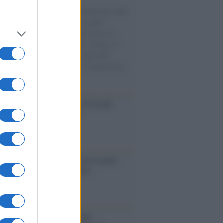
natore M5S racconta la sua esperienza sulle
e cariche di aiuti umanitari assalite
sercito israeliano. Una guerra atroce, il
ivo di disumanizzazione delle vittime, il
ismo del governo italiano e degli altri
ei, il ritorno al colonialismo. L'importanza
ovimenti.
Aviv /
La “vittoria totale” di Israele
fica una guerra senza fine
elo /
La vita si intreccia con le paure
il giorno succede alla notte
operta /
Oplontis, le vittime