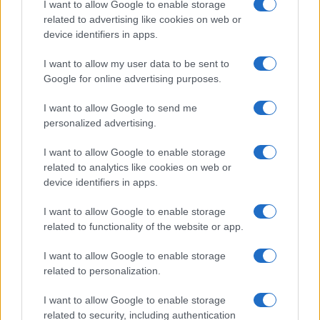
Salute
Globalist
I want to allow Google to enable storage
related to advertising like cookies on web or
Megachip
Globalscience
device identifiers in apps.
GiULia
Globalsport
I want to allow my user data to be sent to
Google for online advertising purposes.
Prima Pagina
I want to allow Google to send me
personalized advertising.
Giornale dello
Chi siamo
I want to allow Google to enable storage
Spettacolo
related to analytics like cookies on web or
Contributors
device identifiers in apps.
Wondernet
Facebook
I want to allow Google to enable storage
Giuliana Sgrena
related to functionality of the website or app.
Twitter
I want to allow Google to enable storage
Google News
related to personalization.
Mastodon
I want to allow Google to enable storage
related to security, including authentication