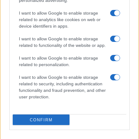
personalized advertising.
Giornale dello
Chi siamo
I want to allow Google to enable storage
Spettacolo
related to analytics like cookies on web or
Contributors
device identifiers in apps.
Wondernet
Facebook
I want to allow Google to enable storage
Giuliana Sgrena
related to functionality of the website or app.
Twitter
I want to allow Google to enable storage
Google News
related to personalization.
Mastodon
I want to allow Google to enable storage
related to security, including authentication
Cookie Policy
functionality and fraud prevention, and other
user protection.
Preferenze Privacy
CONFIRM
©2021 Globalist.it • All right reserved.