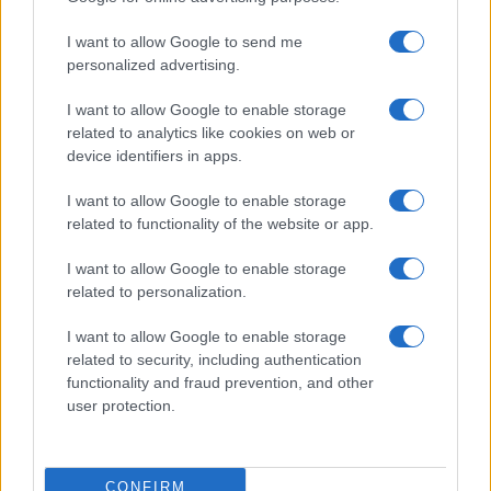
Prima Pagina
I want to allow Google to send me
personalized advertising.
Giornale dello
Chi siamo
I want to allow Google to enable storage
Spettacolo
related to analytics like cookies on web or
Contributors
device identifiers in apps.
Wondernet
Facebook
I want to allow Google to enable storage
Giuliana Sgrena
related to functionality of the website or app.
Twitter
I want to allow Google to enable storage
Google News
related to personalization.
Mastodon
I want to allow Google to enable storage
related to security, including authentication
Cookie Policy
functionality and fraud prevention, and other
user protection.
Preferenze Privacy
CONFIRM