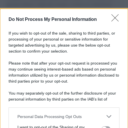
governo italiano e degli altri europei, il ritorno al colonialismo.
L'importanza dei movimenti.
Do Not Process My Personal Information
Il lutto /
Addio a Livio Berruti, leggenda dello sprint
italiano
If you wish to opt-out of the sale, sharing to third parties, or
processing of your personal or sensitive information for
targeted advertising by us, please use the below opt-out
section to confirm your selection.
Il libro /
Crescere significa pentirsi: l’immaturità degli
italiani tra berlusconismo, fascismo e nuove nostalgie
Please note that after your opt-out request is processed you
may continue seeing interest-based ads based on personal
information utilized by us or personal information disclosed to
third parties prior to your opt-out.
Memoria /
Quando Pasolini raccontava i minatori italiani in
You may separately opt-out of the further disclosure of your
Belgio dopo Marcinelle
personal information by third parties on the IAB’s list of
downstream participants.
Personal Data Processing Opt Outs
This information may also be disclosed by us to third parties
Il libro /
La letteratura che racconta l’estate
on the IAB’s List of Downstream Participants that may further
I want to opt-out of the Sharing of my