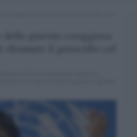
iurista coraggiosa che non ha paura di chiamare il genocidio col suo
o della giurista coraggiosa
i chiamare il genocidio col
lematica del diritto internazionale, una giurista
dedicato la vita alla lotta contro l'ingiustizia, l'apartheid