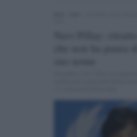
Home
>
Esteri
>
Navi Pillay: ritratto della g
nome
Navi Pillay: ritratt
che non ha paura d
suo nome
Navanethem "Navi" Pillay è una figura emb
sudafricana di origini tamil indiane che ha 
e le violazioni dei diritti umani.