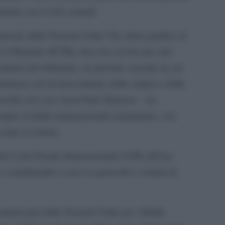
endo casi civili e penali.
erale delle Nazioni Unite l’ha eletta giudice al
r il Ruanda (ICTR), dove ha servito per otto
idente del tribunale, un periodo cruciale in cui
sprudenza sul riconoscimento dello stupro e della
nocidio nel caso Jean-Paul Akayesu – un
pre il diritto internazionale umanitario, con
contro le donne.
la Corte Penale Internazionale (CPI) all’Aia,
contribuendo a casi su genocidi e crimini di
missaria delle Nazioni Unite per i Diritti