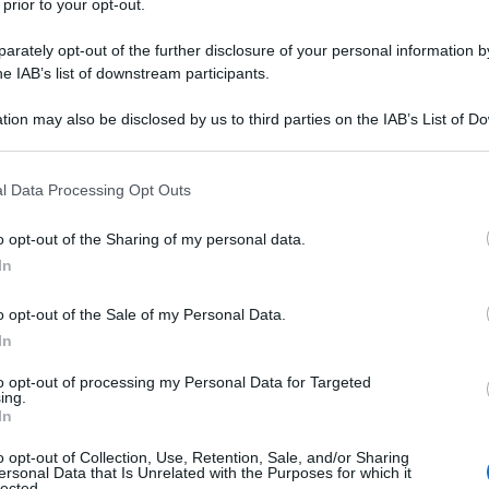
n quartiere povero di Clairwood, figlia di
 prior to your opt-out.
ioni di zucchero, ha trasformato le privazioni
rately opt-out of the further disclosure of your personal information by
r il cambiamento globale. Oggi, all’età di 84
he IAB’s list of downstream participants.
e voci più autorevoli e coraggiose nel
tion may also be disclosed by us to third parties on the IAB’s List of 
ità, culminando nel suo ruolo di presidente della
 that may further disclose it to other third parties.
Ulti
te delle Nazioni Unite sui Territori palestinesi
 that this website/app uses one or more Google services and may gath
l Data Processing Opt Outs
including but not limited to your visit or usage behaviour. You may click 
bilito che a Gaza è in corso un genocidio.
 to Google and its third-party tags to use your data for below specifi
o opt-out of the Sharing of my personal data.
ogle consent section.
all’apartheid come avvocata
In
o opt-out of the Sale of my Personal Data.
In
n Sudafrica segregato, dove l’educazione era un
to opt-out of processing my Personal Data for Targeted
. I suoi genitori, Narrainsamy e Santhama Nadoo,
ing.
L'int
In
tante le difficoltà economiche: la madre arrivava
Gaza:
e la scuola.
solle
o opt-out of Collection, Use, Retention, Sale, and/or Sharing
ersonal Data that Is Unrelated with the Purposes for which it
lected.