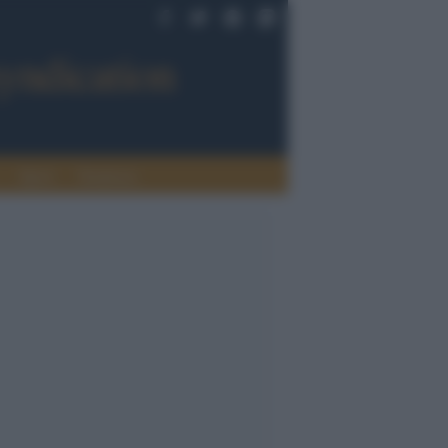
Sport
Tendenze