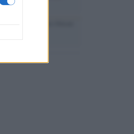
rose del previsto
dagliere /
Europei di nuoto: Pellecani
 una super Italia