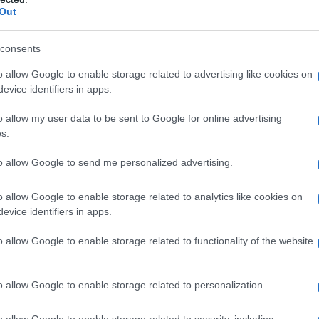
Il Se
all’Università del Natal (oggi KwaZulu-Natal) e
Out
barch
dall'e
in Giurisprudenza, diventando una delle prime
tentat
consents
Non European Unity
gli studi, si è unita al
servil
o allow Google to enable storage related to advertising like cookies on
europ
id, segnando l’inizio del suo impegno attivista.
evice identifiers in apps.
dei m
ato il praticantato sotto la guida di N.T.
o allow my user data to be sent to Google for online advertising
Tel 
s.
d bandito dal regime. Nel 1967 ha aperto il
signi
a provincia del Natal, diventando la prima donna
to allow Google to send me personalized advertising.
ata in quella regione.
o allow Google to enable storage related to analytics like cookies on
evice identifiers in apps.
Vang
to di ribellione: ha difeso attivisti anti-apartheid,
come 
usness Movement
o allow Google to enable storage related to functionality of the website
come Saths Cooper e Strini
 Pillay, detenuto dalla polizia di sicurezza. Ha
o allow Google to enable storage related to personalization.
, ottenendo nel 1973 il diritto per i prigionieri
La sc
dell’
n Island come Nelson Mandela – di avere accesso
o allow Google to enable storage related to security, including