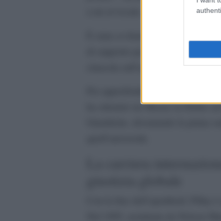
a un avvocato.
authenti
South Af
È stata co-fondatrice del
di supporto per vittime di violenza
clausola sull’uguaglianza nella Co
Per approfondire le sue competenze, 
ha ottenuto un Master in Diritto a
Giuridiche, diventando la prima su
quell’università.
La carriera internazion
giustizia globale
Con la fine dell’apartheid, Pillay è
Nel 1995, nominata da Nelson Man