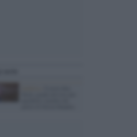
i anche
Sudafrica /
È morto Ben
Turok, grande attivista anti-
apartheid e membro del
partito di Nelson Mandela