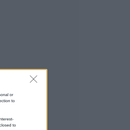
sonal or
ection to
nterest-
closed to