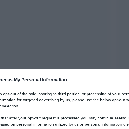
ura emblematica del diritto internazionale, una
ocess My Personal Information
l indiane che ha dedicato la vita alla lotta contro
to opt-out of the sale, sharing to third parties, or processing of your per
ioni dei diritti umani.
formation for targeted advertising by us, please use the below opt-out s
 selection.
, in Sudafrica, in un contesto di estrema
 that after your opt-out request is processed you may continue seeing i
l’apartheid, Pillay rappresenta il simbolo di una
ased on personal information utilized by us or personal information dis