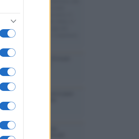
natore M5S racconta la sua esperienza sulle
e cariche di aiuti umanitari assalite
sercito israeliano. Una guerra atroce, il
ivo di disumanizzazione delle vittime, il
ismo del governo italiano e degli altri
ei, il ritorno al colonialismo. L'importanza
ovimenti.
Aviv /
La “vittoria totale” di Israele
fica una guerra senza fine
elo /
La vita si intreccia con le paure
il giorno succede alla notte
operta /
Oplontis, le vittime
eruzione del Vesuvio furono più