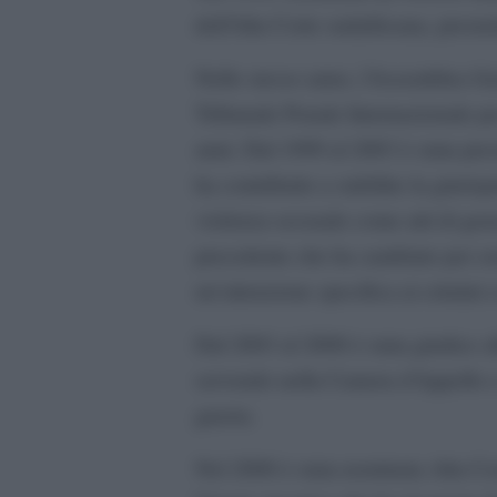
dell’Alta Corte sudafricana, presied
Nello stesso anno, l’Assemblea Gen
Tribunale Penale Internazionale pe
anni. Dal 1999 al 2003 è stata pres
ha contribuito a stabilire la giuri
violenza sessuale come atti di ge
precedente che ha cambiato per sem
un’attenzione specifica ai crimini 
Dal 2003 al 2008 è stata giudice al
servendo nella Camera d’Appello e 
guerra.
Nel 2008 è stata nominata Alta Com