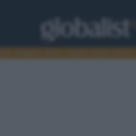
omia
Intelligence
Media
Ambiente
Cultura
Scienza