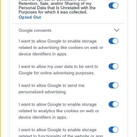
Retention, Sale, and/or Sharing of my
Personal Data that Is Unrelated with the
Purposes for which it was collected.
Opted Out
Syndication
Culture
Google consents
Salute
Globalist
I want to allow Google to enable storage
related to advertising like cookies on web or
Megachip
Globalscience
device identifiers in apps.
GiULia
Globalsport
I want to allow my user data to be sent to
Google for online advertising purposes.
Prima Pagina
I want to allow Google to send me
personalized advertising.
Giornale dello
Chi siamo
I want to allow Google to enable storage
Spettacolo
related to analytics like cookies on web or
Contributors
device identifiers in apps.
Wondernet
Facebook
I want to allow Google to enable storage
Giuliana Sgrena
related to functionality of the website or app.