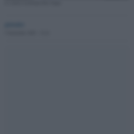
Lo storico israeliano Raz Segal
globalist
5 Settembre 2025 - 15.41