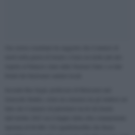
Uno storico israeliano ha suggerito che il numero di
morti nella guerra di Israele a Gaza sia molto più alto
rispetto al bilancio citato dalle Nazioni Unite e ai dati
forniti dai funzionari sanitari locali.
Secondo Raz Segal, professore di Holocaust and
Genocide Studies, esiste un consenso tra gli studiosi sul
fatto che il numero di palestinesi uccisi da Israele
dall’ottobre 2023 sia il doppio della cifra comunemente
riportata di 60.000. Ciò significherebbe che finora