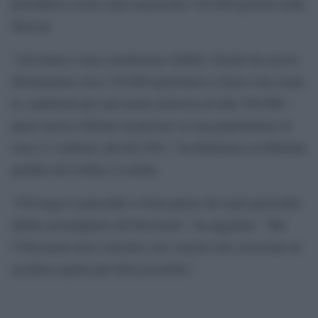
potrebbero essere state massacrate 120.000 persone nella
Striscia.
“Arriviamo a una conclusione orribile: Israele ha ucciso
direttamente circa 120.000 palestinesi a Gaza e ha creato
le condizioni per una morte dolorosa di altri 360.000 –
quasi mezzo milione di persone su una popolazione di
circa 2,3 milioni, più del 20%,” ha dichiarato al tribunale
guidato da Corbyn a Londra.
“Chi nega il genocidio a Gaza pensa che ogni genocidio
debba assomigliare all’Olocausto”, ha aggiunto. “Ma
l’Olocausto non è iniziato con i nazisti che cercavano di
uccidere quanti più ebrei possibile.”