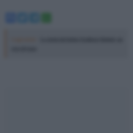
Facebook
Twitter
Telegram
WhatsApp
Leggi anche:
La storia del dottor Ezzideen Shehab, un
eroe di Gaza