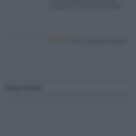
disarmo ma gli attacchi israeliani
continuano e i coloni non si placano
Palestina /
Gaza: il genocidio continua
Ultime notizie