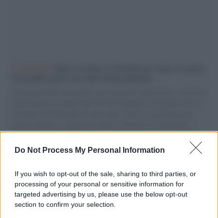
L'intervista /
Marco Croatti e la Flottilla per Gaza: le nostre
vele gonfie grazie alla sollevazione popolare
Il Senatore M5S racconta la sua esperienza sulle barche cariche di
aiuti umanitari assalite dall'esercito israeliano. Una guerra atroce,
il tentativo di disumanizzazione delle vittime, il servilismo del
governo italiano e degli altri europei, il ritorno al colonialismo.
L'importanza dei movimenti.
Do Not Process My Personal Information
Tendenze /
Sale il numero degli acquisti online in Europa e
aumentano le vendite di articoli second hand
If you wish to opt-out of the sale, sharing to third parties, or
processing of your personal or sensitive information for
targeted advertising by us, please use the below opt-out
section to confirm your selection.
Pd /
Un partito progressista e di sinistra che si spacca sul