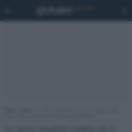
Home
>
Esteri
>
Lo storico israeliano sostiene che il numero reale
delle vittime a Gaza è circa il doppio di quelle ufficiali
Lo storico israeliano sostiene che il