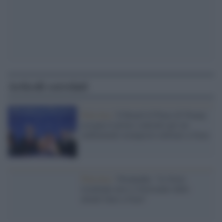
Articoli correlati
Palestina /
Il Board of Peace di Trump
assegna il primo contratto per un
rudimentale avamposto militare a Gaza
Palestina /
Netanyahu: "Le forze
israeliane non si ritireranno dalle
attuali linee a Gaza"