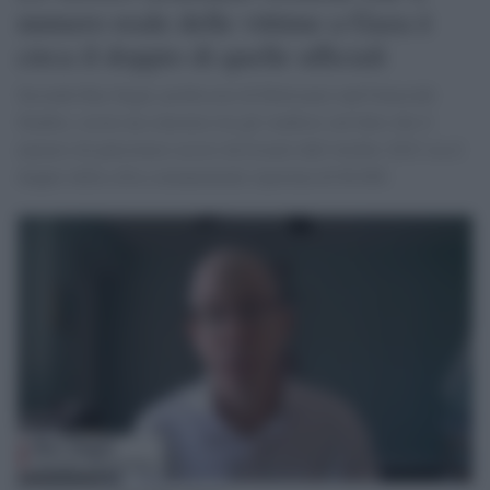
numero reale delle vittime a Gaza è
circa il doppio di quelle ufficiali
Secondo Raz Segal, professore di Holocaust and Genocide
Studies, esiste un consenso tra gli studiosi sul fatto che il
numero di palestinesi uccisi da Israele dall’ottobre 2023 sia il
doppio della cifra comunemente riportata di 60.000.