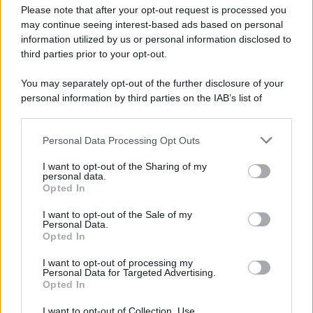
riarmo ha un serio problema
Please note that after your opt-out request is processed you
may continue seeing interest-based ads based on personal
information utilized by us or personal information disclosed to
third parties prior to your opt-out.
Il caso /
Trump ha quasi esaurito l'arsenale Usa, ma il
You may separately opt-out of the further disclosure of your
tycoon smentisce
personal information by third parties on the IAB’s list of
downstream participants.
Personal Data Processing Opt Outs
This information may also be disclosed by us to third parties
La banca /
Caso Mps: i pm milanesi ora vogliono vederci
on the IAB’s List of Downstream Participants that may further
I want to opt-out of the Sharing of my
chiaro sulle “chat” tra un dirigente del Mef e alcuni ministri
disclose it to other third parties.
personal data.
Opted In
Please note that this website/app uses one or more Google
services and may gather and store information including but
I want to opt-out of the Sale of my
Personal Data.
not limited to your visit or usage behaviour. You may click to
Opted In
grant or deny consent to Google and its third-party tags to
use your data for below specified purposes in below Google
I want to opt-out of processing my
consent section.
Personal Data for Targeted Advertising.
Opted In
I want to opt-out of Collection, Use,