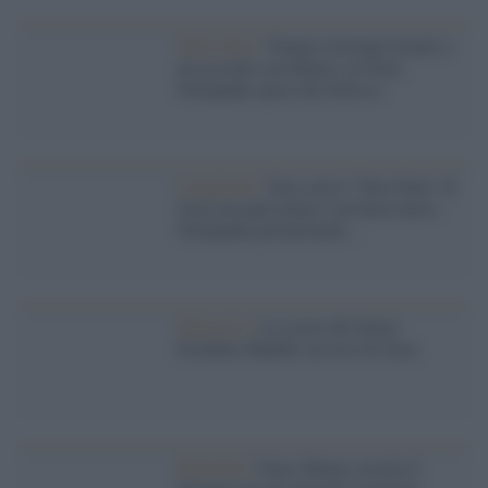
Stati Uniti /
Trump costringe Israele a
un accordo con Hamas su Gaza:
Netanyahu spera che fallisca
L'opinione /
Non sarà il "New Deal" di
Gaza ma quel piano è un buon inizio.
Netanyahu permettendo...
Massacro /
La storia del dottor
Ezzideen Shehab, un eroe di Gaza
Palestina /
Gaza, Hamas accetta il