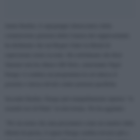
Jamie Raskin, il capogruppo democratico della
commissione giustizia della Camera dei rappresentanti,
ha dichiarato che nel Regno Unito la libertà di
espressione esiste eccome. Ha sottolineato che Keir
Starmer non ha chiuso GB News, nonostante Nigel
Farage vi conduca un programma in cui attacca il
governo e invoca divieti contro proteste pacifiche.
Secondo Raskin, Farage può tranquillamente ripetere “le
assurde tesi di Putin” in televisione. Poi ha aggiunto:
“Per un uomo che ama presentarsi come un martire della
libertà di parola, il signor Farage sembra trovarsi più a