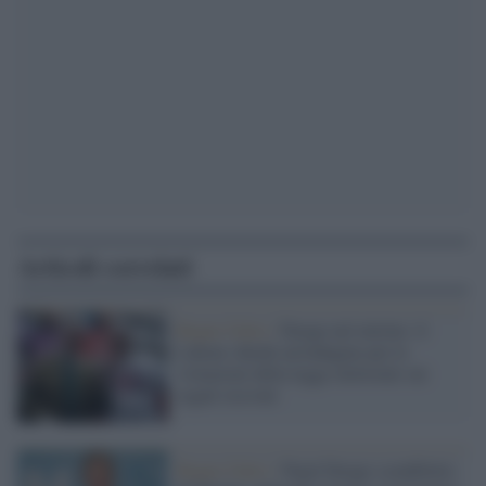
Articoli correlati
Regno Unito /
Farage nel mirino: il
Labour chiede un'indagine per le
violazioni della legge elettorale sui
regali ricevuti
Regno Unito /
Nigel Farage scendiletto