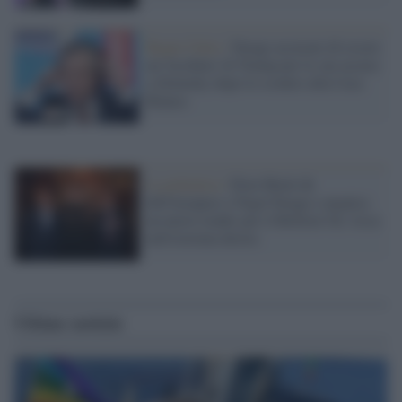
Regno Unito /
Farage accusato di essere
un 'lecchino' di Trump per le sue accuse
a Zelensky dopo lo scontro alla Casa
Bianca
La polemica /
Elon Musk dà
dell'incapace a Nigel Farage e auspica
un nuovo leader per il Reform Uk: rissa
nell'estrema destra
Ultime notizie