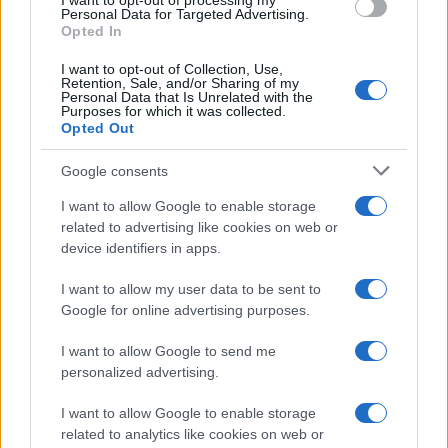
I want to opt-out of processing my
consent section.
Personal Data for Targeted Advertising.
Opted In
I want to opt-out of Collection, Use,
Retention, Sale, and/or Sharing of my
Personal Data that Is Unrelated with the
Purposes for which it was collected.
Opted Out
Syndication
Culture
Google consents
Salute
Globalist
I want to allow Google to enable storage
related to advertising like cookies on web or
Megachip
Globalscience
device identifiers in apps.
GiULia
Globalsport
I want to allow my user data to be sent to
Google for online advertising purposes.
Prima Pagina
I want to allow Google to send me
personalized advertising.
Giornale dello
Chi siamo
I want to allow Google to enable storage
Spettacolo
related to analytics like cookies on web or
Contributors