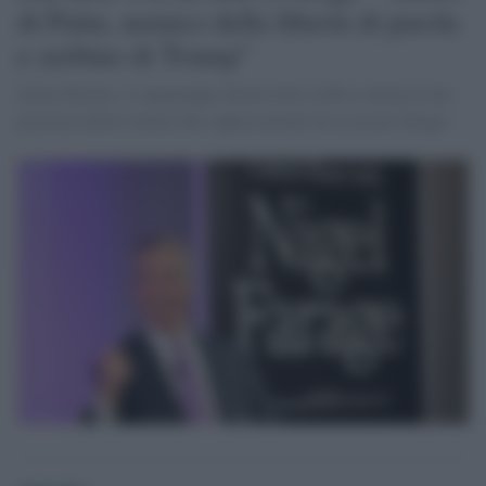
di Putin, nemico della libertà di parola
e zerbino di Trump"
Jamie Raskin, il capogruppo democratico della commissione
giustizia della Camera dei rappresentanti ha accusato Farage