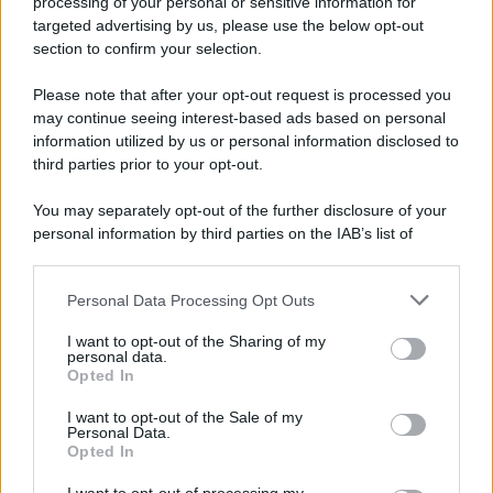
processing of your personal or sensitive information for
targeted advertising by us, please use the below opt-out
section to confirm your selection.
Chiesa /
Papa Leone XIV denuncia le violenze in Ucraina e
Russia e chiede il rispetto del diritto umanitario e della
Please note that after your opt-out request is processed you
diplomazia
may continue seeing interest-based ads based on personal
information utilized by us or personal information disclosed to
third parties prior to your opt-out.
Il centenario /
A L'Aquila arriva la mostra "Tito, 100 anni
You may separately opt-out of the further disclosure of your
attraverso la forma"
personal information by third parties on the IAB’s list of
downstream participants.
Personal Data Processing Opt Outs
This information may also be disclosed by us to third parties
Il medagliere /
Europei di nuoto: Pellecani guida una super
on the IAB’s List of Downstream Participants that may further
I want to opt-out of the Sharing of my
Italia
disclose it to other third parties.
personal data.
Opted In
Please note that this website/app uses one or more Google
services and may gather and store information including but
I want to opt-out of the Sale of my
Personal Data.
not limited to your visit or usage behaviour. You may click to
Opted In
grant or deny consent to Google and its third-party tags to
use your data for below specified purposes in below Google