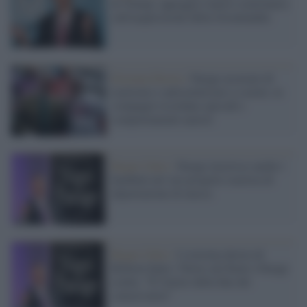
di Trump: appoggia l'amico reazionario
sull'acquisizione della Groenlandia
Estrema Destra /
Farage accusato di
razzismo e antisemitismo a scuola: ex
compagni ricordano episodi e
comportamenti nazisti
Regno Unito /
Farage inserisce anche i
bambini nel suo progetto razzista di
deportazione di massa
Regno Unito /
L'estrema destra di
Reform batte i Tories nel Kent e Farage
esulta: "È l'inizio della fine dei
conservatori"