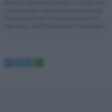
biblioteche, militarizzano la polizia e la scagliano contro
le nostre comunità, si impadroniscono delle università…
Forse ci pensereste due volte prima di lasciare che il
signor Farage ‘renda di nuovo grande la Gran Bretagna’.”
Facebook
Twitter
Telegram
WhatsApp