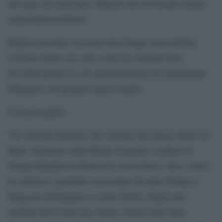
suo agio con autocrati e dittatori che nel mondo stanno
calpestando la libertà.”
Raskin ha inoltre osservato che Farage vuole abolire
l’Online Safety Act. Ma se davvero intende farlo,
dovrebbe portare le sue argomentazioni nel parlamento
britannico, che proprio oggi è riunito.
E ha proseguito:
“Ai cittadini britannici che credono che questo amico di
Putin, impostore della libertà di parola e zerbino di
Trump difenderà la libertà nel vostro Paese, dico: venite
in America e guardate cosa stanno facendo Trump e i
Maga per distruggere le nostre libertà. Rapiscono
studenti universitari per strada, vietano libri nelle