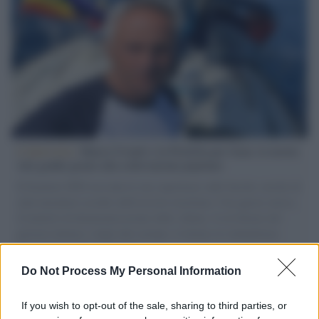
L'intervista /
Marco Croatti e la Flottilla per Gaza: le nostre
vele gonfie grazie alla sollevazione popolare
Il Senatore M5S racconta la sua esperienza sulle barche cariche di
aiuti umanitari assalite dall'esercito israeliano. Una guerra atroce,
il tentativo di disumanizzazione delle vittime, il servilismo del
governo italiano e degli altri europei, il ritorno al colonialismo.
L'importanza dei movimenti.
Do Not Process My Personal Information
Il caso /
Trump ha quasi esaurito l'arsenale Usa, ma il
tycoon smentisce
If you wish to opt-out of the sale, sharing to third parties, or