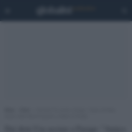
Home
>
Esteri
>
Dai dem Usa accuse a Farage: “Amico di Putin,
nemico della libertà di parola e zerbino di Trump”
Dai dem Usa accuse a Farage: "Amico