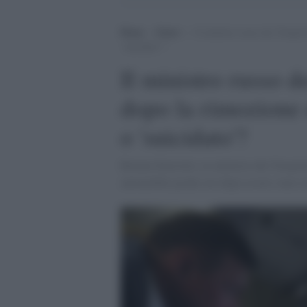
Home
>
Esteri
>
Il ministro russo dei Traspor
‘suicidato’?
Il ministro russo d
dopo la rimozione d
o 'suicidato'?
Roman Starovoit, ex ministro dei Trasport
automobile poche ore dopo essere stato r