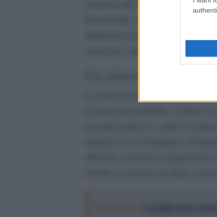
ministero dei Trasporti hanno rife
authenti
Korneichuk, un alto funzionario de
Huffington Post España
, l’uomo a
morte del collega.
Un elenco sempre più l
La morte di Starovoit si aggiunge a
tra funzionari pubblici, uomini d’af
dei quali rimossi o caduti in disgra
ministro per le Emergenze Yevgeni
ufficiale, e numerosi dirigenti di a
chiarite, in alcuni casi dopo essere
Leggi anche:
La mafia russa e l'arm