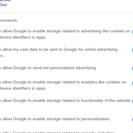
Out
Il Se
barch
dall'e
consents
tentat
a del caos
o allow Google to enable storage related to advertising like cookies on
servil
evice identifiers in apps.
europ
rpo
dei m
o allow my user data to be sent to Google for online advertising
s.
Izvestia
, Starovoit è stato trovato nella sua auto
Tend
onlin
to allow Google to send me personalized advertising.
 fuoco. Il Comitato Investigativo della
artic
he “sta lavorando sulla scena del crimine” e
o allow Google to enable storage related to analytics like cookies on
l suicidio. Le autorità non hanno diffuso ulteriori
evice identifiers in apps.
Pd /
si sp
o allow Google to enable storage related to functionality of the website
 altro funzionario del ministero
o allow Google to enable storage related to personalization.
 della morte di Starovoit, fonti interne al
Il ca
o allow Google to enable storage related to security, including