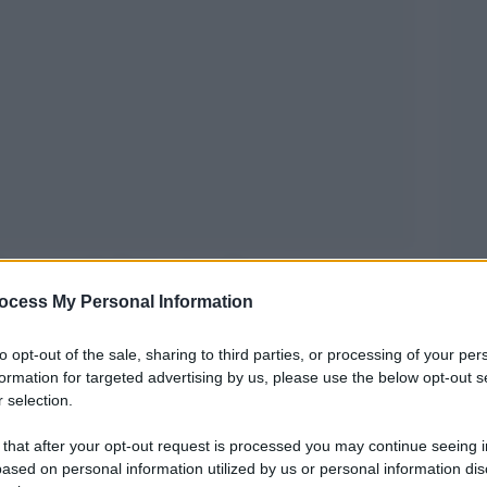
rasporti della Federazione Russa, è stato trovato
ocess My Personal Information
ore dopo essere stato rimosso dal presidente
Izvestia
nformazioni riportate dal quotidiano
e
to opt-out of the sale, sharing to third parties, or processing of your per
ternazionali, si tratterebbe di un suicidio con
formation for targeted advertising by us, please use the below opt-out s
 selection.
 that after your opt-out request is processed you may continue seeing i
iso dopo disagi nei trasporti
ased on personal information utilized by us or personal information dis