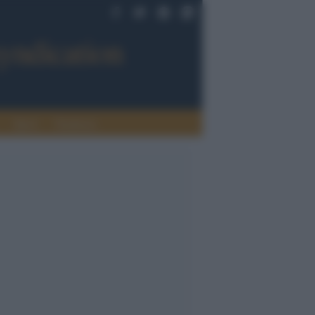
Sport
Tendenze