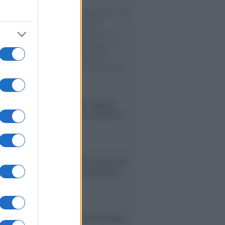
natore M5S racconta la sua esperienza sulle
e cariche di aiuti umanitari assalite
sercito israeliano. Una guerra atroce, il
ivo di disumanizzazione delle vittime, il
ismo del governo italiano e degli altri
ei, il ritorno al colonialismo. L'importanza
ovimenti.
enze /
Sale il numero degli acquisti
e in Europa e aumentano le vendite di
oli second hand
Un partito progressista e di sinistra che
acca sul riarmo ha un serio problema
so /
Trump ha quasi esaurito l'arsenale