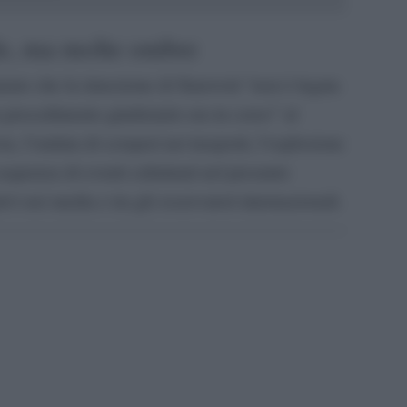
e, ma molte ombre
arato che la rimozione di Starovoit “non è legata
n procedimento giudiziario era in corso” al
a, l’ondata di scioperi nei trasporti, l’esplosione
sequenza di eventi culminati nel presunto
vi nei media e tra gli osservatori internazionali.
pp