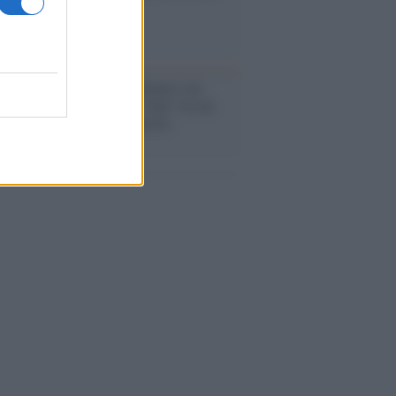
ma il tycoon smentisce
anca /
Caso Mps: i pm milanesi ora
ono vederci chiaro sulle “chat” tra un
ente del Mef e alcuni ministri