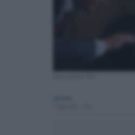
Roman Starovoit e Putin
globalist
7 Luglio 2025 - 17.42