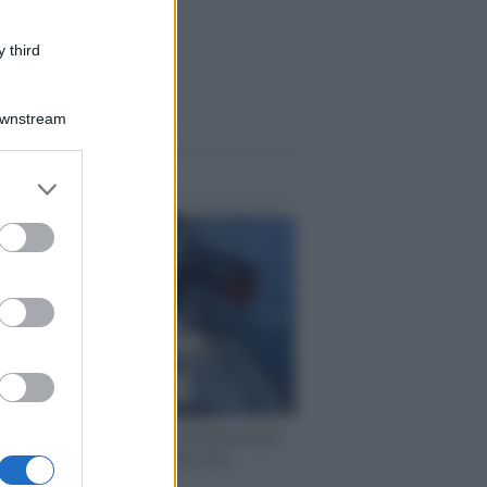
 third
Downstream
me notizie
er and store
to grant or
ed purposes
ervista /
Marco Croatti e la Flottilla per
 le nostre vele gonfie grazie alla
vazione popolare