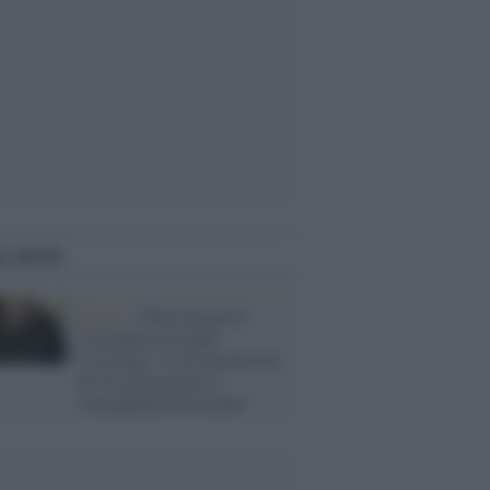
i anche
Russia /
Putin minaccia
l’Armenia evocando
l’Ucraina: “L’avvicinamento
all’Ue può portare a
conseguenze devastanti”