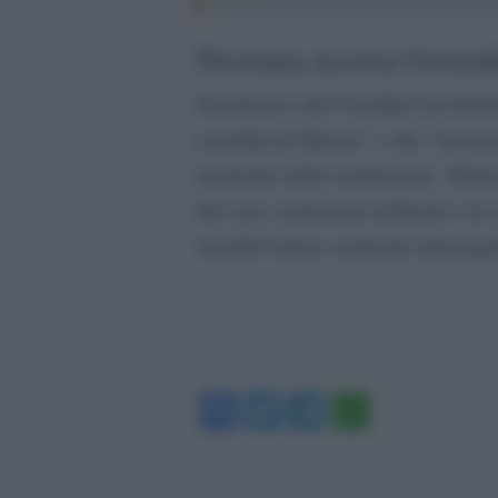
Nessuna accusa formal
Il portavoce del Cremlino ha dichi
a perdita di fiducia” e che “nessu
momento della sostituzione. Tuttavi
del caso corruzione in Kursk e la 
suicidio hanno scatenato interrogati
Facebook
Twitter
Telegram
WhatsA