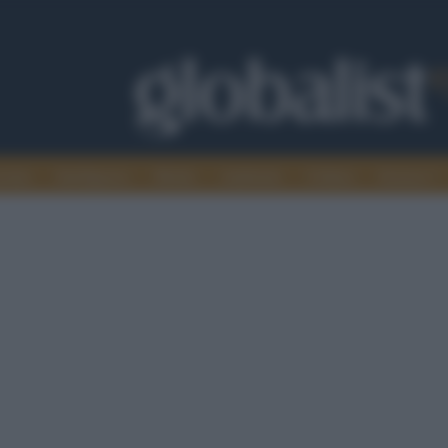
omia
Intelligence
Media
Ambiente
Cultura
Scienza