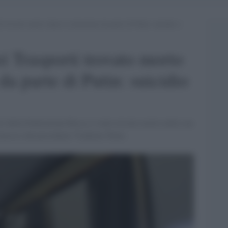
ti trovato morto dopo la rimozione da parte di Putin: suicidio o
ei Trasporti trovato morto
a parte di Putin: suicidio
i della Federazione Russa, è stato trovato morto nella sua
imosso dal presidente Vladimir Putin.