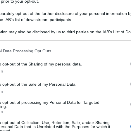
 prior to your opt-out.
lunedì 7 luglio, è stata ufficializzata dal
rately opt-out of the further disclosure of your personal information by
. Tuttavia, la decisione arriva in un momento di
he IAB’s list of downstream participants.
rti: solo nel fine settimana, circa 500 voli sono
tion may also be disclosed by us to third parties on the IAB’s List of 
ati, ufficialmente a causa dell’attività dei droni
 that may further disclose it to other third parties.
a avrebbe messo sotto pressione il ministro, già
Ulti
 that this website/app uses one or more Google services and may gath
l Data Processing Opt Outs
including but not limited to your visit or usage behaviour. You may click 
 to Google and its third-party tags to use your data for below specifi
o opt-out of the Sharing of my personal data.
one e l’arresto del successore
ogle consent section.
In
ggio 2024, Starovoit era stato governatore della
o opt-out of the Sale of my Personal Data.
ta regione proviene anche Aleksej Smirnov,
In
arrestato nell’aprile scorso con l’accusa di
to opt-out of processing my Personal Data for Targeted
ing.
tinati a infrastrutture strategiche per la difesa.
In
L'int
ovoit fosse coinvolto nello stesso schema
Gaza:
o opt-out of Collection, Use, Retention, Sale, and/or Sharing
a formalmente indagato al momento della sua
ersonal Data that Is Unrelated with the Purposes for which it
solle
lected.