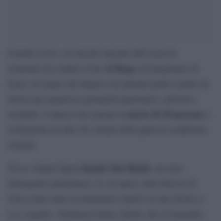
Lunedì scorso, un missile lanciato dall’esercito
Al Baqa
israeliano ha colpito il bar
sul lungomare di
Gaza, un luogo che fungeva da internet point e punto di
ritrovo per numerosi giornalisti palestinesi, attivisti e
morte di 39 persone
residenti. L’attacco ha causato la
e
il ferimento di oltre 50, alcune delle quali in condizioni
critiche.
Ismail Abu Hatab
Tra le vittime figura
, un noto
fotoreporter palestinese, le cui opere sulla Striscia di
Gaza erano state recentemente esposte in una mostra a
Los Angeles. Testimoni hanno riferito che al momento