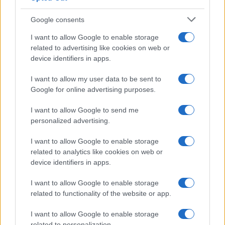
Syndication
Culture
Google consents
Salute
Globalist
I want to allow Google to enable storage
related to advertising like cookies on web or
Megachip
Globalscience
device identifiers in apps.
GiULia
Globalsport
I want to allow my user data to be sent to
Google for online advertising purposes.
Prima Pagina
I want to allow Google to send me
personalized advertising.
Giornale dello
Chi siamo
I want to allow Google to enable storage
Spettacolo
related to analytics like cookies on web or
Contributors
device identifiers in apps.
Wondernet
Facebook
I want to allow Google to enable storage
Giuliana Sgrena
related to functionality of the website or app.
Twitter
I want to allow Google to enable storage
Google News
related to personalization.