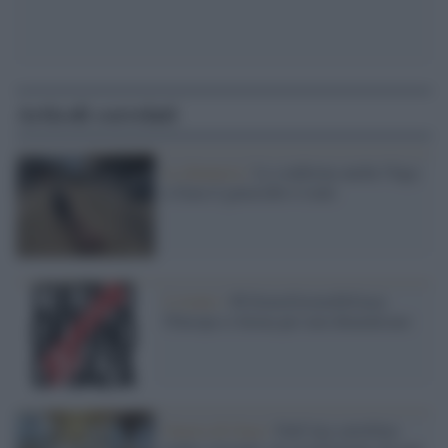
Articoli correlati
La denuncia /
Lo conferma anche l'Iags:
a Gaza il genocidio è reale
L'evento /
#UltimoGiornoDiGaza:
l'Europa si ferma per non dimenticare
Guerra di Gaza /
Dall'Aja cartellino