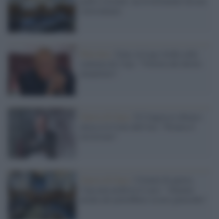
giallo a Israele: un avvertimento da non
sottovalutare
Palestina /
Gaza, la Lega Araba sulla
sentenza de l'Aja: "Vittoria del diritto
umanitario"
Guerra di Gaza /
Il Congresso ebraico
attacca la Corte dell'Aia: "Premia il
terrorismo"
Guerra di Gaza /
Crimini di guerra,
l'Aja non archivia il caso: "Almeno
alcuni atti potrebbero essere genocidio"