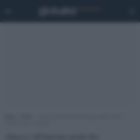
Home
>
Esteri
>
Attacco all’internet point dei giornalisti: centro
culturale sotto le macerie
Attacco all'internet point dei