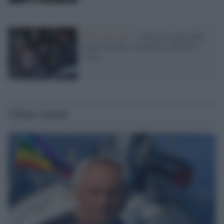
Guerra di Gaza /
Causa per genocidio
contro Israele: iniziano le udienze a
L'Aia
Ultime notizie