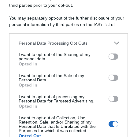
third parties prior to your opt-out.
Il caso /
Trump ha quasi esaurito l'arsenale Usa, ma il
You may separately opt-out of the further disclosure of your
tycoon smentisce
personal information by third parties on the IAB’s list of
downstream participants.
Personal Data Processing Opt Outs
This information may also be disclosed by us to third parties
La banca /
Caso Mps: i pm milanesi ora vogliono vederci
on the IAB’s List of Downstream Participants that may further
I want to opt-out of the Sharing of my
chiaro sulle “chat” tra un dirigente del Mef e alcuni ministri
disclose it to other third parties.
personal data.
Opted In
Please note that this website/app uses one or more Google
services and may gather and store information including but
I want to opt-out of the Sale of my
Personal Data.
not limited to your visit or usage behaviour. You may click to
Opted In
grant or deny consent to Google and its third-party tags to
use your data for below specified purposes in below Google
I want to opt-out of processing my
consent section.
Personal Data for Targeted Advertising.
Opted In
I want to opt-out of Collection, Use,
Retention, Sale, and/or Sharing of my
Personal Data that Is Unrelated with the
Purposes for which it was collected.
Opted Out