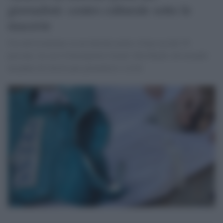
giornalisti: centro culturale sotto le
macerie
Un raid israeliano su un internet point a Gaza uccide 39
persone, tra cui il fotoreporter Ismail Abu Hatab, devastando
un punto di ritrovo per giornalisti e civili.