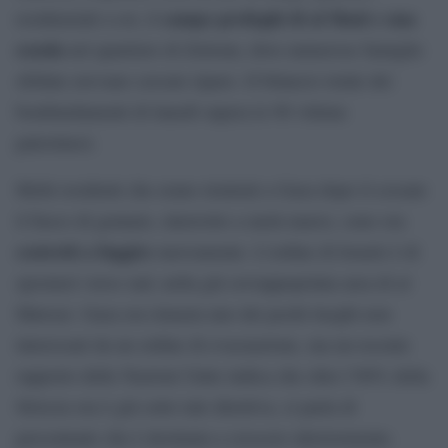
campo profughi di al Shati e una
residenziali a est, il
scuola
nel quartiere di Zeitoun, dove numerose famiglie
sfollate avevano cercato riparo. Il bilancio totale dei
bombardamenti di lunedì supera le 90 vittime
palestinesi.
Molti residenti che erano rientrati a Gaza dopo il cessate
il fuoco di gennaio, interrotto a metà marzo, sono ora
costretti a fuggire
nuovamente. L’ordine di Israele è di
spostarsi verso sud, nella già sovrappopolata area di al
Mawasi. Gaza era rimasta uno dei pochi luoghi non
interessati da un ordine di evacuazione, ma un recente
rapporto delle Nazioni Unite indica che oltre l’80% della
Striscia ora è già sotto tale direttiva, si parla di
percentuale che è destinata a crescere ulteriormente.