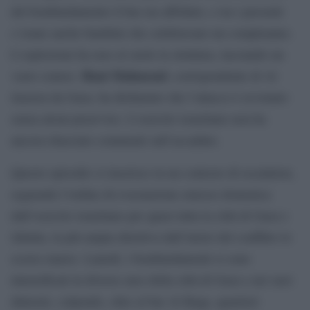
del bombardamento il bar era affollato, e tra i presenti
c’erano anche bambini che celebravano un compleanno.
L’esplosione ha raso al suolo la struttura, lasciando un
Hani Mahmoud
vasto cratere.
, corrispondente di Al
Jazeera da Gaza, ha dichiarato che l’attacco è avvenuto
senza alcun preavviso. L’esercito israeliano non ha
ancora rilasciato commenti sull’accaduto.
Questo episodio si inserisce in un contesto di escalation,
seguendo l’ordine di evacuazione emesso domenica
dall’esercito israeliano per quasi tutta la città di Gaza e
Jabalia, la più ampia direttiva dall’inizio del conflitto lo
scorso marzo. Lunedì, i bombardamenti si sono
intensificati in diverse aree della città di Gaza e nei suoi
dintorni, colpendo, oltre al bar Al Baqa, quartieri