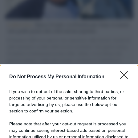
L'intervista /
Marco Croatti e la Flottilla per Gaza: le nostre
vele gonfie grazie alla sollevazione popolare
Il Senatore M5S racconta la sua esperienza sulle barche cariche di
aiuti umanitari assalite dall'esercito israeliano. Una guerra atroce,
il tentativo di disumanizzazione delle vittime, il servilismo del
governo italiano e degli altri europei, il ritorno al colonialismo.
L'importanza dei movimenti.
Do Not Process My Personal Information
Tendenze /
Sale il numero degli acquisti online in Europa e
aumentano le vendite di articoli second hand
If you wish to opt-out of the sale, sharing to third parties, or
processing of your personal or sensitive information for
targeted advertising by us, please use the below opt-out
section to confirm your selection.
Pd /
Un partito progressista e di sinistra che si spacca sul
riarmo ha un serio problema
Please note that after your opt-out request is processed you
may continue seeing interest-based ads based on personal
information utilized by us or personal information disclosed to