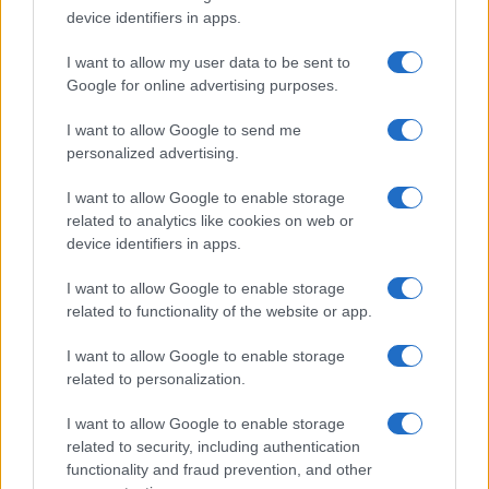
Megachip
Globalscience
device identifiers in apps.
GiULia
Globalsport
I want to allow my user data to be sent to
Google for online advertising purposes.
Prima Pagina
I want to allow Google to send me
personalized advertising.
Giornale dello
Chi siamo
I want to allow Google to enable storage
Spettacolo
related to analytics like cookies on web or
Contributors
device identifiers in apps.
Wondernet
Facebook
I want to allow Google to enable storage
Giuliana Sgrena
related to functionality of the website or app.
Twitter
I want to allow Google to enable storage
Google News
related to personalization.
Mastodon
I want to allow Google to enable storage
related to security, including authentication
Cookie Policy
functionality and fraud prevention, and other