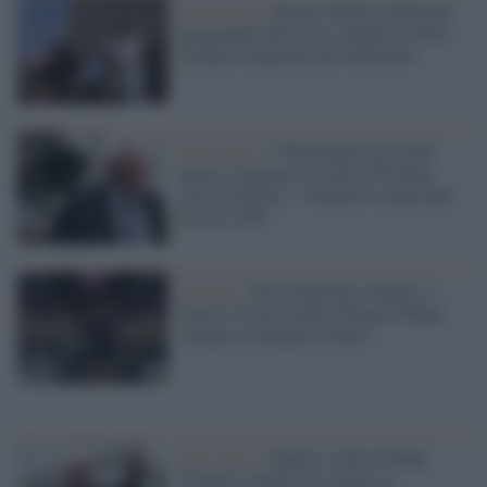
La protesta /
Bernie Sanders infiamma
una grande folla a Los Angeles contro
Trump e oligarchia dei miliardari
Stati Uniti /
A Washington gli studi
legali si piegano ai ricatti di Trump,
l'ira di Sanders: "Vendono l’anima pur
di fare soldi"
Arizona /
Stop oligarchia, Sanders e
Ocasio-Cortez contro Trump e Musk:
"Stanno rovinando il Paese"
Stati Uniti /
Sanders contro Trump:
"Non ha il diritto di violare la