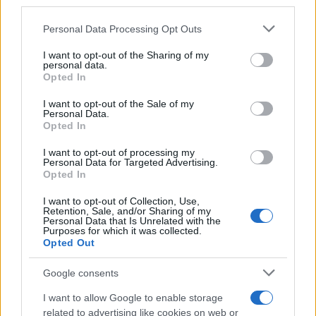
downstream participants.
Personal Data Processing Opt Outs
This information may also be disclosed by us to third parties
L'attesa /
Un estate di calcio: tra Mondiali e Serie A
on the IAB’s List of Downstream Participants that may further
I want to opt-out of the Sharing of my
disclose it to other third parties.
personal data.
Opted In
Please note that this website/app uses one or more Google
services and may gather and store information including but
I want to opt-out of the Sale of my
Personal Data.
not limited to your visit or usage behaviour. You may click to
Opted In
grant or deny consent to Google and its third-party tags to
use your data for below specified purposes in below Google
I want to opt-out of processing my
consent section.
Personal Data for Targeted Advertising.
Opted In
I want to opt-out of Collection, Use,
Retention, Sale, and/or Sharing of my
Personal Data that Is Unrelated with the
Purposes for which it was collected.
Opted Out
Syndication
Culture
Google consents
Salute
Globalist
I want to allow Google to enable storage
related to advertising like cookies on web or