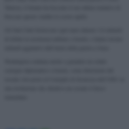
Tuttavia, il Senato ha bocciato il suo ultimo tentativo di
bloccare queste vendite lo scorso aprile.
Gli Stati Uniti forniscono ogni anno almeno 3,8 miliardi
di dollari in assistenza militare a Israele, e hanno inviato
miliardi aggiuntivi dall’inizio della guerra a Gaza.
Washington continua anche a garantire un solido
sostegno diplomatico a Israele, come dimostrato dal
recente veto posto al Consiglio di Sicurezza dell’ONU su
una risoluzione che chiedeva un cessate il fuoco
immediato.