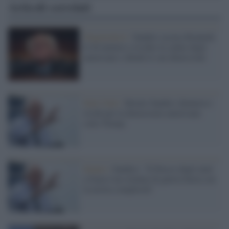
Articoli correlati
Negazionisti /
Sanders accusa Kennedy
Jr di mettere a rischio la salute degli
americani e chiede le sue dimissioni
Stati Uniti /
Bernie Sanders denuncia i
rischi per la democrazia americana
sotto Trump
Senato /
Sanders: "Il blocco degli aiuti
a Gaza è un crimine di guerra basta con
la nostra complicità"