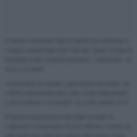
Il senatore statunitense Bernie Sanders ha condannato il
costante sostegno degli Stati Uniti alla “guerra di fame di
Netanyahu contro il popolo palestinese”, definendola “un
orrore a sé stante”.
“Lancia anche un segnale a ogni tiranno del mondo: che
il diritto internazionale può essere violato impunemente
e che la barbarie è accettabile”, ha scritto Sanders su X.
Il senatore progressista sta da tempo cercando di
sospendere il trasferimento di armi offensive a Israele da
parte degli Stati Uniti nel contesto della guerra a Gaza.