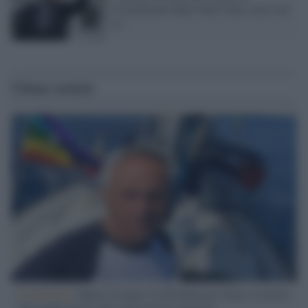
Costituzione degli Stati Uniti, non è un
re"
Ultime notizie
L'intervista /
Marco Croatti e la Flottilla per Gaza: le nostre
vele gonfie grazie alla sollevazione popolare