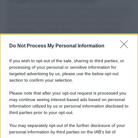
Il Senatore M5S racconta la sua esperienza sulle barche cariche di
aiuti umanitari assalite dall'esercito israeliano. Una guerra atroce,
il tentativo di disumanizzazione delle vittime, il servilismo del
governo italiano e degli altri europei, il ritorno al colonialismo.
L'importanza dei movimenti.
Do Not Process My Personal Information
La scoperta /
Oplontis, le vittime dell’eruzione del Vesuvio
furono più numerose del previsto
If you wish to opt-out of the sale, sharing to third parties, or
processing of your personal or sensitive information for
targeted advertising by us, please use the below opt-out
section to confirm your selection.
Il medagliere /
Europei di nuoto: Pellecani guida una super
Italia
Please note that after your opt-out request is processed you
may continue seeing interest-based ads based on personal
information utilized by us or personal information disclosed to
third parties prior to your opt-out.
Il centenario /
A L'Aquila arriva la mostra "TITO, 100 anni
You may separately opt-out of the further disclosure of your
attraverso la forma"
personal information by third parties on the IAB’s list of