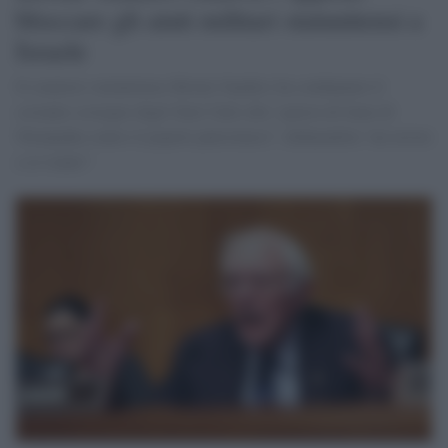
bloccare gli aiuti militari statunitensi a
Israele
Il senatore statunitense Bernie Sanders ha condannato il
costante sostegno degli Stati Uniti alla “guerra di fame di
Netanyahu contro il popolo palestinese”, definendola “un orrore
a sé stante”.