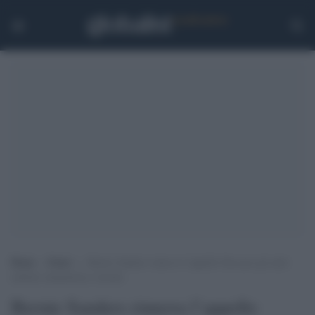
Home
>
Esteri
>
Bernie Sanders rinnova l’appello bloccare gli aiuti
militari statunitensi a Israele
Bernie Sanders rinnova l’appello