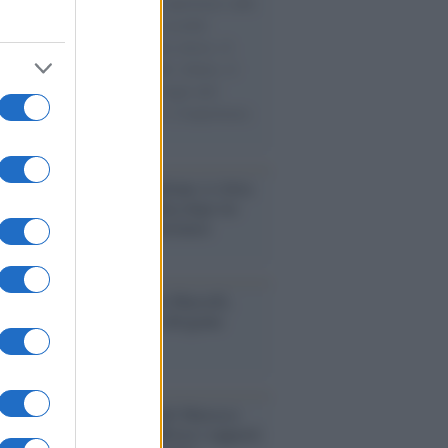
natore M5S racconta la sua esperienza sulle
e cariche di aiuti umanitari assalite
sercito israeliano. Una guerra atroce, il
ivo di disumanizzazione delle vittime, il
ismo del governo italiano e degli altri
ei, il ritorno al colonialismo. L'importanza
ovimenti.
iordania /
L’esercito israeliano si ritira
ampo profughi di Qalandiya dopo tre
i di violenze contro i palestinesi
nalismo /
Addio a Stefano Marcelli,
na della Rai di Firenze e dirigente
Usigrai
enario /
Ceuta, l’ombra del Marocco
assalto mentre Trump rafforza i rapporti