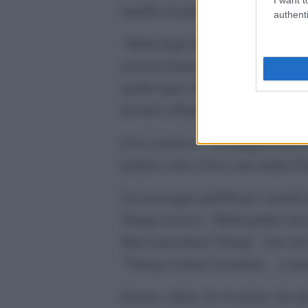
legalità da parte dei repubblicani.
authenti
“Molti degli agenti che erano lì q
riconoscimento”, ha aggiunto. “M
quella targa, beh, glielo dico vol
da tanti colleghi che il 6 gennaio 
E ha concluso: “La maggior parte 
proprio come il loro caro leader 
Un messaggio pubblicato venerdì d
Trump recitava: “Molti politici dico
Mai il presidente Trump”. Uno dei 
“Trump sostiene la polizia… a me
Fanone, infine, ha ricordato che g