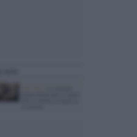
i anche
Stati Uniti /
Lo sciamano
QAnon dell'assalto a Capitol
Hill si candida al Congresso
in Arizona