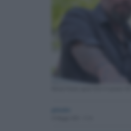
Michael Fanone agente ferito il 6 gennaio 202
globalist
19 Maggio 2025 - 17.16