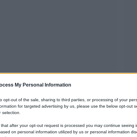
ocess My Personal Information
blicani sono “dei meschini” per essersi rifiutati
to opt-out of the sale, sharing to third parties, or processing of your per
 Congresso in onore degli agenti di polizia che
formation for targeted advertising by us, please use the below opt-out s
e l’assalto del 6 gennaio 2021. A dirlo è
 selection.
involti nei fatti di quel giorno.
 that after your opt-out request is processed you may continue seeing i
ased on personal information utilized by us or personal information dis
rnalista Jim Acosta, Fanone — noto per il suo