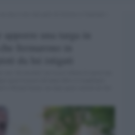
 una targa in onore degli agenti che fermarono in Campidoglio i
r apporre una targa in
 che fermarono in
ti da lui istigati
i sono “dei meschini” per essersi rifiutati di esporre una
gli agenti di polizia che hanno difeso il Campidoglio
rlo è Michael Fanone, uno degli agenti coinvolti nei fatti