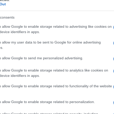
Il Se
Out
barch
aver usato un taser contro lo stesso Fanone,
dall'e
tentat
consents
servil
o allow Google to enable storage related to advertising like cookies on
en, il Congresso aveva approvato una legge per
europ
evice identifiers in apps.
dei m
 Campidoglio in onore delle forze dell’ordine che
o allow my user data to be sent to Google for online advertising
tri legislatori repubblicani hanno ripetutamente
Cisg
s.
dal c
giorn
to allow Google to send me personalized advertising.
la targa venisse collocata al Campidoglio, come
o allow Google to enable storage related to analytics like cookies on
none. “Purtroppo, il Partito Repubblicano ha
evice identifiers in apps.
Gior
ge”.
colon
dell'
o allow Google to enable storage related to functionality of the website
a recente condanna di Trump per aver falsificato
di coprire il pagamento di denaro alla pornostar
o allow Google to enable storage related to personalization.
Lo sc
 ciò dimostri ulteriormente il disprezzo per la
sull’
o allow Google to enable storage related to security, including