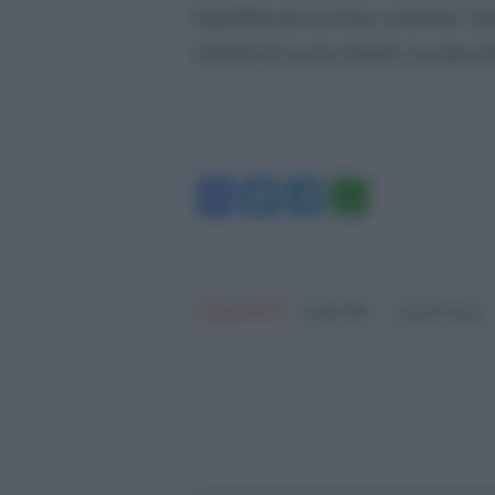
repubblicani nei loro confronti. S
stanchi di essere trattati con ipocri
Facebook
Twitter
Telegram
WhatsA
Argomenti:
capitol hill
donald trump