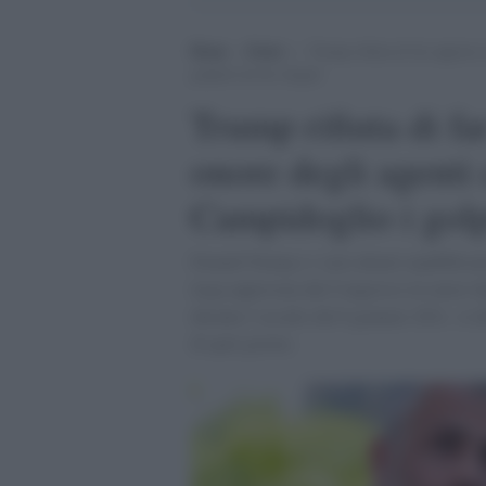
Home
>
Esteri
>
Trump rifiuta di far apporre
golpisti da lui istigati
Trump rifiuta di fa
onore degli agenti
Campidoglio i golpis
Donald Trump e i suoi alleati repubblican
targa approvata dal Congresso in onore de
durante l’assalto del 6 gennaio 2021. A di
di quel giorno.