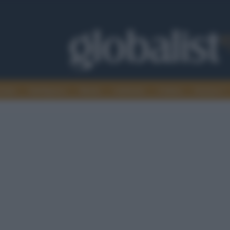
omia
Intelligence
Media
Ambiente
Cultura
Scienza