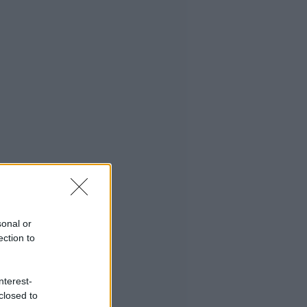
sonal or
ection to
nterest-
closed to