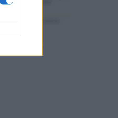
abat e trama contro la Spagna
ta /
L'8 agosto, quando la memoria
bbe insegnarci qualcosa