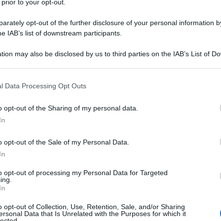
 prior to your opt-out.
chiarato che il presidente della Camera, il
rately opt-out of the further disclosure of your personal information by
be ricevere la targa “in un posto ben preciso”.
he IAB’s list of downstream participants.
rga gli venisse infilata su per il culo”, ha detto
tion may also be disclosed by us to third parties on the IAB’s List of 
a di Washington dopo essere rimasto gravemente
 that may further disclose it to other third parties.
Ulti
 that this website/app uses one or more Google services and may gath
l Data Processing Opt Outs
including but not limited to your visit or usage behaviour. You may click 
e malcontento all’interno delle forze dell’ordine
 to Google and its third-party tags to use your data for below specifi
o opt-out of the Sharing of my personal data.
ogle consent section.
o le conseguenze dell’assalto, orchestrato dai
In
edirgli di lasciare la Casa Bianca dopo la
o opt-out of the Sale of my Personal Data.
o Joe Biden.
In
nelle elezioni presidenziali di novembre, Trump
to opt-out of processing my Personal Data for Targeted
ing.
L'int
pene a più di 1.500 persone coinvolte
In
Gaza:
una rivolta che ha causato nove morti, tra cui
solle
o opt-out of Collection, Use, Retention, Sale, and/or Sharing
ersonal Data that Is Unrelated with the Purposes for which it
zati da quanto accaduto. Tra i graziati c’era anche
lected.