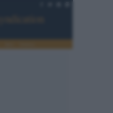
Sport
Tendenze