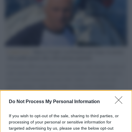
L'intervista /
Marco Croatti e la Flottilla per Gaza: le nostre
vele gonfie grazie alla sollevazione popolare
Il Senatore M5S racconta la sua esperienza sulle barche cariche di
aiuti umanitari assalite dall'esercito israeliano. Una guerra atroce,
il tentativo di disumanizzazione delle vittime, il servilismo del
governo italiano e degli altri europei, il ritorno al colonialismo.
L'importanza dei movimenti.
Do Not Process My Personal Information
Musica /
Al maestro Francesco Guccini
If you wish to opt-out of the sale, sharing to third parties, or
processing of your personal or sensitive information for
targeted advertising by us, please use the below opt-out