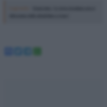
Leggi anche:
Netanyahu: "Le forze israeliane non si
ritireranno dalle attuali linee a Gaza"
Facebook
Twitter
Telegram
WhatsApp