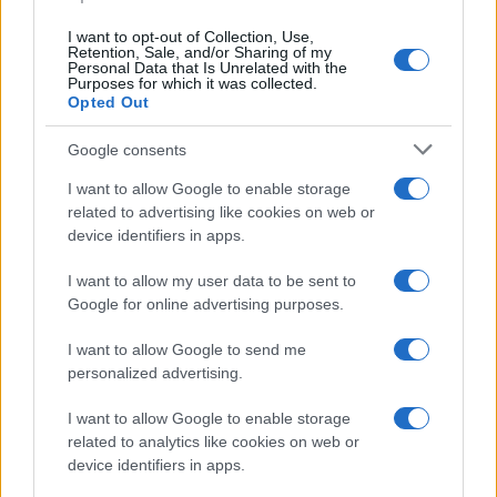
I want to opt-out of Collection, Use,
Retention, Sale, and/or Sharing of my
Personal Data that Is Unrelated with the
Purposes for which it was collected.
Opted Out
Syndication
Culture
Google consents
Salute
Globalist
I want to allow Google to enable storage
related to advertising like cookies on web or
Megachip
Globalscience
device identifiers in apps.
GiULia
Globalsport
I want to allow my user data to be sent to
Google for online advertising purposes.
Prima Pagina
I want to allow Google to send me
personalized advertising.
Giornale dello
Chi siamo
I want to allow Google to enable storage
Spettacolo
related to analytics like cookies on web or
Contributors
device identifiers in apps.
Wondernet