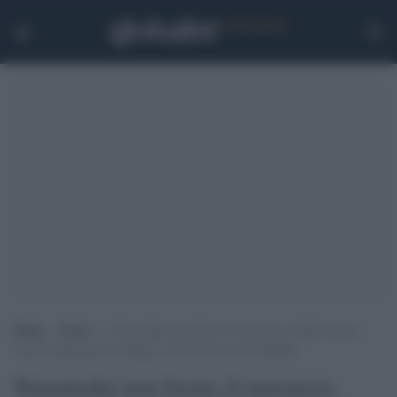
Home
>
Esteri
>
Neyanyahu non ferma il massacro, bombe su una
scuola trasformata in rifugio: 16 morti tra cui 5 bambini
Neyanyahu non ferma il massacro,