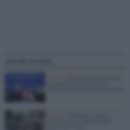
Articoli correlati
Palestina /
Il Board of Peace di Trump
assegna il primo contratto per un
rudimentale avamposto militare a Gaza
Palestina /
Netanyahu: "Le forze
israeliane non si ritireranno dalle
attuali linee a Gaza"