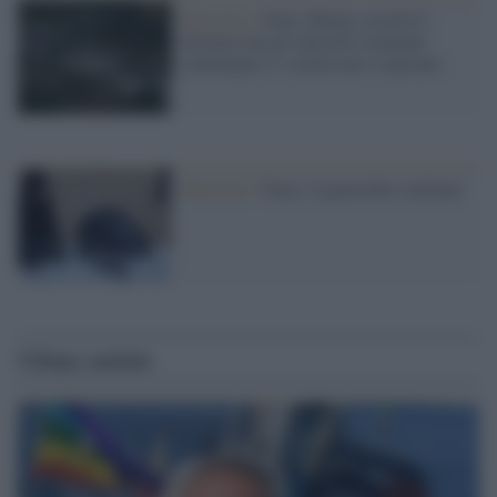
Palestina /
Gaza, Hamas accetta il
disarmo ma gli attacchi israeliani
continuano e i coloni non si placano
Palestina /
Gaza: il genocidio continua
Ultime notizie