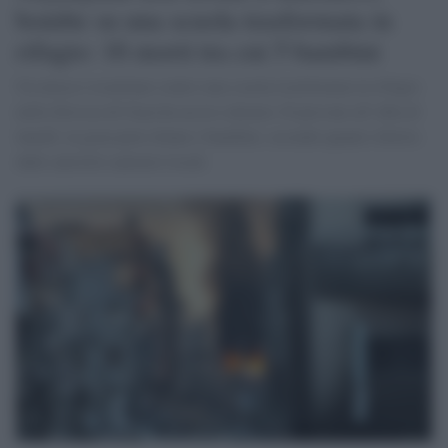
bombe su una scuola trasformata in
rifugio: 16 morti tra cui 5 bambini
Un attacco israeliano contro una scuola trasformata in rifugio
nella Striscia di Gaza ha ucciso almeno 16 persone all’alba di
lunedì, in gran parte donne e bambini, secondo quanto riferito
dalle autorità sanitarie locali.