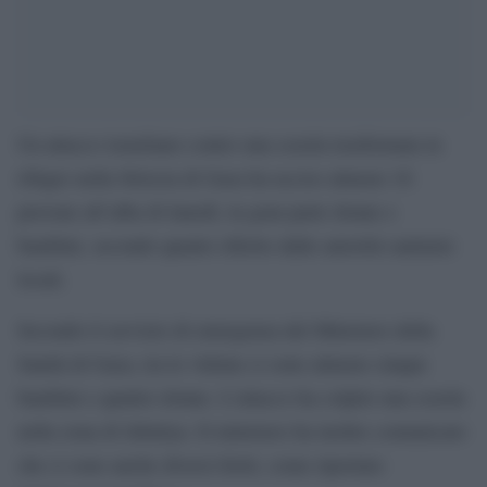
Un attacco israeliano contro una scuola trasformata in
rifugio nella Striscia di Gaza ha ucciso almeno 16
persone all’alba di lunedì, in gran parte donne e
bambini, secondo quanto riferito dalle autorità sanitarie
locali.
Secondo il servizio di emergenza del Ministero della
Sanità di Gaza, tra le vittime ci sono almeno cinque
bambini e quattro donne. L’attacco ha colpito una scuola
nella zona di Jabaliya. Il ministero ha inoltre comunicato
che ci sono anche diversi feriti, come riportato