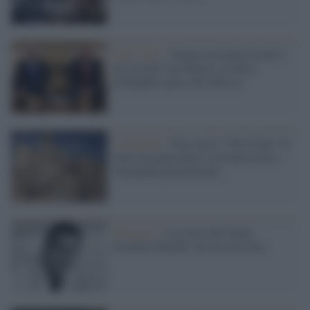
Stati Uniti /
Trump costringe Israele a
un accordo con Hamas su Gaza:
Netanyahu spera che fallisca
L'opinione /
Non sarà il "New Deal" di
Gaza ma quel piano è un buon inizio.
Netanyahu permettendo...
Massacro /
La storia del dottor
Ezzideen Shehab, un eroe di Gaza