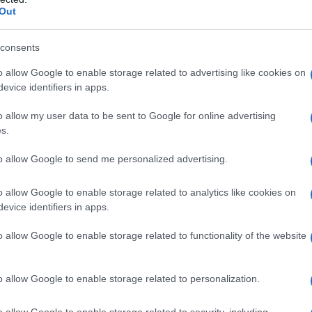
mino sinodale voluto da Francesco, i due sinodi
barch
Out
dall'e
tesa a coinvolgere il laicato cattolico nella
tentat
utti i livelli, che ha visto 55 cardinali prendervi
servil
consents
europ
eo, ma è un elemento di cui tener conto.
o allow Google to enable storage related to advertising like cookies on
dei m
evice identifiers in apps.
, non più eurocentrica, è dunque al banco di
Mondi
o allow my user data to be sent to Google for online advertising
scire a contemperare le diversità ad essa insite,
e le 
s.
ientati a rispettare culture e continenti sin qui
to allow Google to send me personalized advertising.
e poi sono quelli dove il cattolicesimo cresce.
rsi compatibili, nel rispetto reciproco, il vero
o allow Google to enable storage related to analytics like cookies on
L'al
evice identifiers in apps.
postu
i Roma fonte sorgiva dell’unica acqua che deve
di cr
 della fede tutte le terre del mondo, o tutte le
o allow Google to enable storage related to functionality of the website
ettando le loro diversità, a mandare acque
L'in
lla ricerca di una rinnovata e articolata
o allow Google to enable storage related to personalization.
nuovo
Sant
o allow Google to enable storage related to security, including