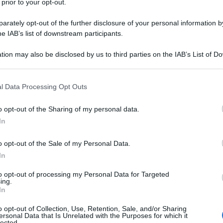
 per dirlo nella lingua corrente?
 prior to your opt-out.
rately opt-out of the further disclosure of your personal information by
iù importante: per la prima volta i cardinali
he IAB’s list of downstream participants.
i, diversi dei quali non avevano mai pensato di
tion may also be disclosed by us to third parties on the IAB’s List of 
 Collegio. E poi per la prima volta gli europei
Ulti
 that may further disclose it to other third parties.
iesa globale di Francesco, che fotografa
 that this website/app uses one or more Google services and may gath
a Chiesa, dando dignità anche a quelle Chiese
l Data Processing Opt Outs
including but not limited to your visit or usage behaviour. You may click 
si. Le periferie vedono il centro con i loro
 to Google and its third-party tags to use your data for below specifi
o opt-out of the Sharing of my personal data.
ogle consent section.
etti meglio dei nostri.
In
ovo, non un’ipotetica maggioranza riformista, o
o opt-out of the Sale of my Personal Data.
In
 si conoscono, come molte culture del mondo
to opt-out of processing my Personal Data for Targeted
ltra, nonostante un certo di tipo di
L'int
ing.
Gaza:
In
e ormai ovunque. Come faranno a individuare il
solle
o da sostenere? Una spinta all’incontro sarà
o opt-out of Collection, Use, Retention, Sale, and/or Sharing
Il Se
ersonal Data that Is Unrelated with the Purposes for which it
lected.