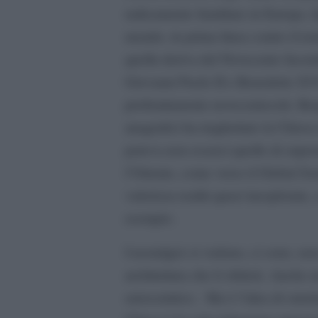
radicamento familiare in Europa, f
mondo, in prima linea contro il to
quella deriva del Novecento facen
Giovanni Paolo II e Benedetto XVI
profondamente novecenteschi. Berg
anagrafici ha traghettato la Chies
poteva non esserci quello di super
l’Oriente, come verso il Global So
valorizza realtà quasi inesplorate
esempio.
I nostalgici si vedono, ci sono, no
architettura che li sfiderà. Anche
eurocentrico. Ma è l’idea di omolo