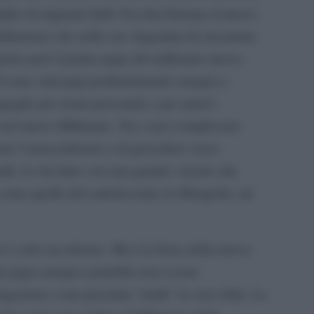
iglio di migranti dalla Vecchia Europa al nuovo
talitarismo che nella sua Argentina ha incarnato
done però il primo papa del millennio nuovo.
 sono stati papi profondamente europei e
oglio per storia personale e per motivi
a nel nuovo Millennio. Tra i suoi compiti non
are l’eurocentrismo e di procedere verso
uth. Lo ha fatto con una grande visione che
, come quella del cattolicesimo in Mongolia, ad
n è certo un mistero. Ma è la forza della nuova
 un papa europeo potrebbe non essere
gazione a una presunta “unità” la vera sfida. La