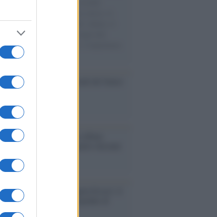
e cariche di aiuti umanitari assalite
sercito israeliano. Una guerra atroce, il
ivo di disumanizzazione delle vittime, il
ismo del governo italiano e degli altri
ei, il ritorno al colonialismo. L'importanza
ovimenti.
ale 2030: espansione, stadi del futuro
sfide FIFA
bum /
"Timeless", il nuovo album
mo di Prince racconta quattro decenni
eatività
augurazione /
Cuneo inaugura Esseci: il
 polo culturale nell’ex ospedale di
a Croce