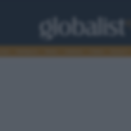
omia
Intelligence
Media
Ambiente
Cultura
Scienza