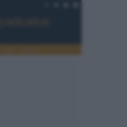
Sport
Tendenze