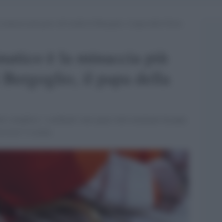
 minaccia più grave all’eredità di Bergoglio, il papa della Chiesa
matico è la minaccia più
i Bergoglio, il papa della
to semplice: i cardinali sono quasi tutti nominati da papa
ssista” è sicura