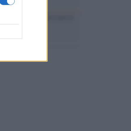
ca /
Love Sensation, il primo duetto di
nna e Kylie Minogue