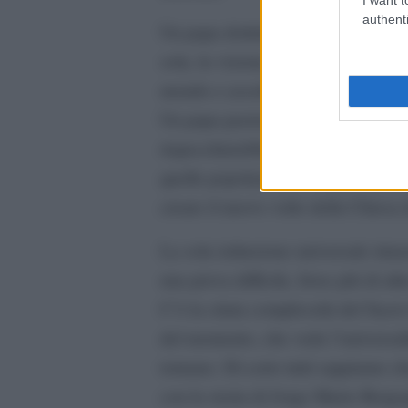
authenti
Un papa dottrinale, dogmatico, ris
sola, la visione anche; l’acqua di R
mondo e assorbirà nei suoi uffici 
Un papa pastore, più attento all’
rispecchierebbe la seconda visione:
quelle popolazioni lo capiscono e 
creare il nuovo volto della Chiesa
La sola istituzione universale rima
una prova difficile, forse più di a
C’è la citata complessità del Sacro
del momento, che vede l’universali
tornano. Di certo tutti sappiamo 
con la storia di Jorge Mario Berg