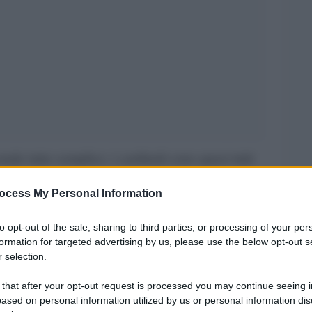
de tutto semplice: i cardinali sono quasi tutti
 la maggioranza “progressista” è sicura, si
ocess My Personal Information
eranno di convergere. Questa scorciatoia che
ngresso di un vecchio partito non considera una
to opt-out of the sale, sharing to third parties, or processing of your per
formation for targeted advertising by us, please use the below opt-out s
: se si eccettuano i pontificati molto brevi, come
 selection.
ono risultati in larga maggioranza costituiti da
 that after your opt-out request is processed you may continue seeing i
chi altri li avrebbe potuti creare, per dirla in
ased on personal information utilized by us or personal information dis