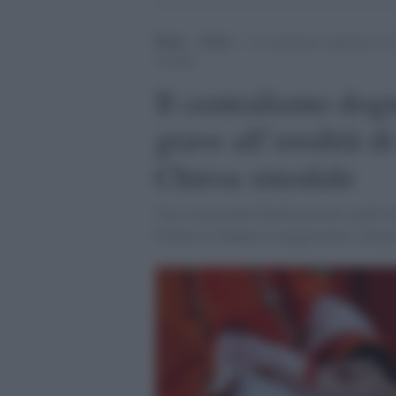
Home
>
Esteri
>
Il centralismo dogmatico è la
sinodale
Il centralismo dog
grave all’eredità d
Chiesa sinodale
Una sconcertante banalizzazione rende tut
Francesco dunque la maggioranza “progre