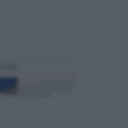
i anche
Conclave /
Tutti con gli occhi
all' insù. Di che colore sarà
la prima fumata?