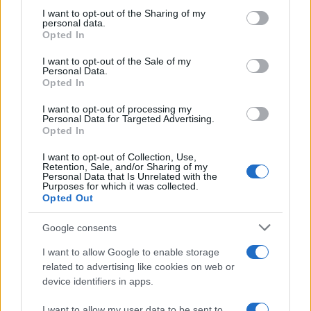
Il libro /
La letteratura che racconta l’estate
on the IAB’s List of Downstream Participants that may further
I want to opt-out of the Sharing of my
disclose it to other third parties.
personal data.
Opted In
Please note that this website/app uses one or more Google
services and may gather and store information including but
I want to opt-out of the Sale of my
Personal Data.
not limited to your visit or usage behaviour. You may click to
Opted In
grant or deny consent to Google and its third-party tags to
use your data for below specified purposes in below Google
I want to opt-out of processing my
consent section.
Personal Data for Targeted Advertising.
Opted In
I want to opt-out of Collection, Use,
Retention, Sale, and/or Sharing of my
Personal Data that Is Unrelated with the
Purposes for which it was collected.
Opted Out
Syndication
Culture
Google consents
Salute
Globalist
I want to allow Google to enable storage
related to advertising like cookies on web or
Megachip
Globalscience
device identifiers in apps.
GiULia
Globalsport
I want to allow my user data to be sent to