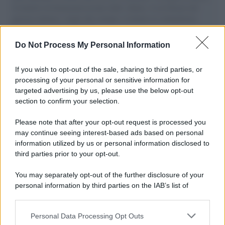
il tentativo di disumanizzazione delle vittime, il servilismo del
governo italiano e degli altri europei, il ritorno al colonialismo.
L'importanza dei movimenti.
Do Not Process My Personal Information
Il lutto /
Addio a Livio Berruti, leggenda dello sprint
italiano
If you wish to opt-out of the sale, sharing to third parties, or
processing of your personal or sensitive information for
targeted advertising by us, please use the below opt-out
section to confirm your selection.
Il libro /
Crescere significa pentirsi: l’immaturità degli
italiani tra berlusconismo, fascismo e nuove nostalgie
Please note that after your opt-out request is processed you
may continue seeing interest-based ads based on personal
information utilized by us or personal information disclosed to
third parties prior to your opt-out.
Memoria /
Quando Pasolini raccontava i minatori italiani in
You may separately opt-out of the further disclosure of your
Belgio dopo Marcinelle
personal information by third parties on the IAB’s list of
downstream participants.
Personal Data Processing Opt Outs
This information may also be disclosed by us to third parties