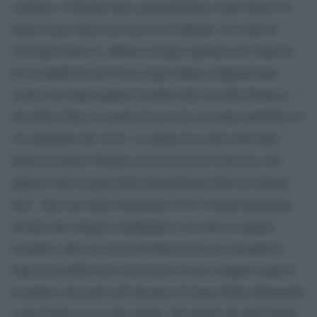
scrutini e 4 fumate nere, presentandosi come Paolo VI,
dopo essere stato arcivescovo di Milano. La volta di
Giovanni Paolo I, Albino Luciani, patriarca di Venezia,
fu il pontificato più breve degli ultimi cinquant’anni,
scelto solo dopo quattro scrutini alla seconda fumata, e
deceduto dopo 33 giorni di servizio al soglio pontificio il
29 settembre del 1978. A seguire fu scelto Giovanni
Paolo II, Karol Wojtyla arcivescovo di Cracovia, che
apparve alla Loggia delle Benedizioni dopo tre fumate
nere. Alla sua morte Benedetto XVI, Joseph Ratzinger,
decano del collegio cardinalizio, fu scelto al quarto
scrutinio, alla cui scelta di dimissione per anzianità e
mancanza delle forze necessarie al suo compito seguì il
Conclave che portò all’elezione di Jorge Maria Bergoglio
come Francesco in due giorni. Gli ultimi decenni hanno