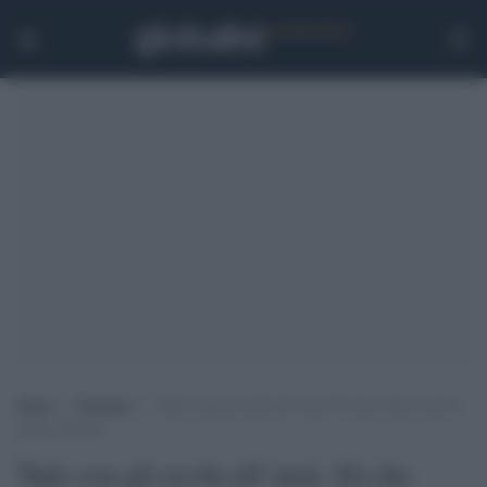
Home
>
Tendenze
>
Tutti con gli occhi all’ insù. Di che colore sarà la
prima fumata?
Tutti con gli occhi all' insù. Di che