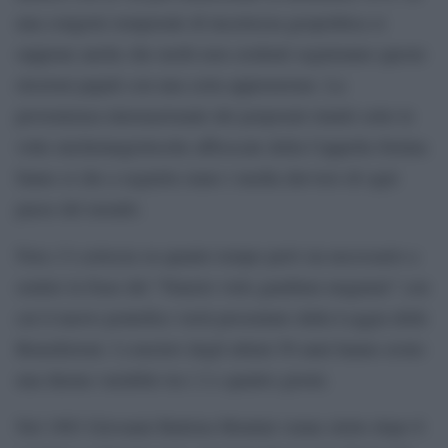
una congerie temporale di incertezza geopolitica si
suppone anche che molti non credenti seguiranno queste
elezioni papali con una certa apprensione. La
provenienza internazionale dei porporati riuniti sotto le
volte michelangiolesche affrescate della Cappella Sistina
fanno si che a seguirla siano i media davvero di ogni
paese del mondo.
Non c’è certezza su quanto tempo però sia necessario a
sentire la frase del “Nunzio votis gaudium magnum” con
cui il nuovo pontefice verrà presentato dalla Loggia delle
Benedizioni. I conclavi degli ultimi 50 anni hanno avuto
una durata variabile tra i 2 e quattro giorni.
Nel 1963 Giovanni Battista Montini venne eletto dopo 6