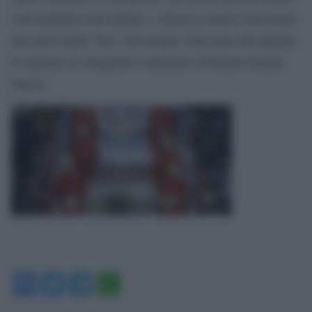
visto pontefici non italiani, e chissà se anche il prossimo
non arrivi dalla “fine” del mondo. Non resta che puntare
lo sguardo al comignolo e attendere la fatidica fumata
bianca.
Facebook
Twitter
Telegram
WhatsApp