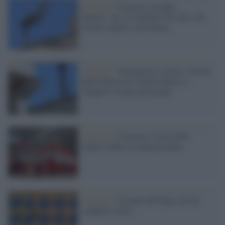
Conclave /
É nera la seconda
fumata, ma il Cardinale Re dice che
stasera (spera) sarà bianca
Conclave /
Tra popolo e circoli: il bivio
della Chiesa tra vecchi chierici e
Vangelo vissuto nel mondo
Conclave /
Conclave: le possibili
soprese della seconda giornata
Conclave /
Il nome del Papa, non un
semplice titolo