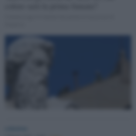
colore sarà la prima fumata?
Comincia oggi il Conclave che porterà al successore di
Francesco
redazione