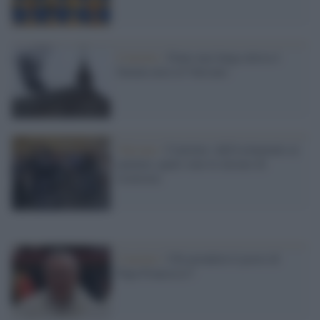
Conclave /
Dopo una lunga attesa è
fumata nera in Vaticano
Vaticano /
Conclave: dall'isolamento ai
jammer, quali sono le misure di
sicurezza
Conclave /
Chi prenderà il posto di
Papa Francesco?