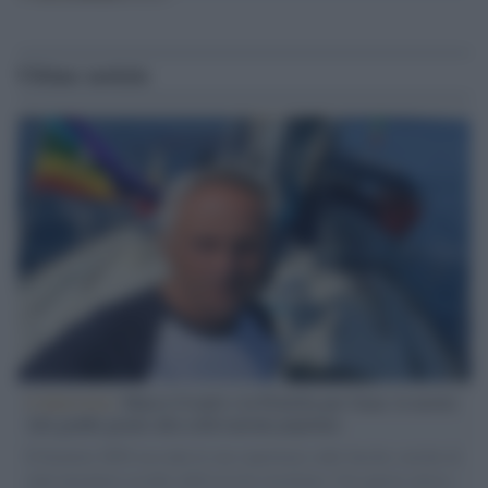
Ultime notizie
L'intervista /
Marco Croatti e la Flottilla per Gaza: le nostre
vele gonfie grazie alla sollevazione popolare
Il Senatore M5S racconta la sua esperienza sulle barche cariche di
aiuti umanitari assalite dall'esercito israeliano. Una guerra atroce,