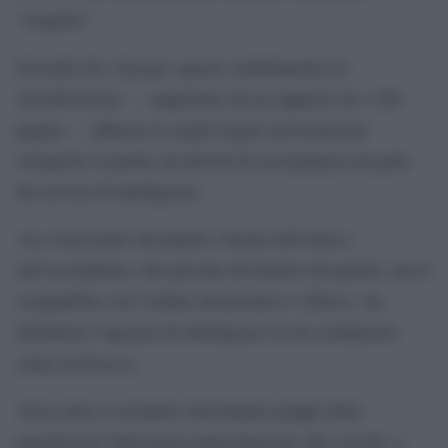
“sospetto”.
Der Spiegel
Secondo
, questo cambiamento di
classificazione — supportato da un rapporto di 1.100
pagine — abbassa la soglia legale necessaria per
sottoporre il partito ad attività di sorveglianza da parte
dei servizi di intelligence.
«La concezione del popolo, basata sull’etnia e
sull’ascendenza, che prevale all’interno del partito, non è
compatibile con l’ordine democratico e libero», ha
dichiarato l’agenzia di intelligence in un comunicato
Reuters
citato da
.
«Essa mira a escludere determinati gruppi della
popolazione dalla piena partecipazione alla società, a