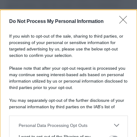
governo italiano e degli altri europei, il ritorno al colonialismo.
L'importanza dei movimenti.
Do Not Process My Personal Information
Tel Aviv /
La “vittoria totale” di Israele significa una guerra
senza fine
If you wish to opt-out of the sale, sharing to third parties, or
processing of your personal or sensitive information for
targeted advertising by us, please use the below opt-out
section to confirm your selection.
Vangelo /
La vita si intreccia con le paure come il giorno
succede alla notte
Please note that after your opt-out request is processed you
may continue seeing interest-based ads based on personal
information utilized by us or personal information disclosed to
third parties prior to your opt-out.
La scoperta /
Oplontis, le vittime dell’eruzione del Vesuvio
You may separately opt-out of the further disclosure of your
furono più numerose del previsto
personal information by third parties on the IAB’s list of
downstream participants.
Personal Data Processing Opt Outs
This information may also be disclosed by us to third parties
Il medagliere /
Europei di nuoto: Pellecani guida una super
on the IAB’s List of Downstream Participants that may further
I want to opt-out of the Sharing of my