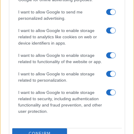
Prima Pagina
I want to allow Google to send me
personalized advertising.
Giornale dello
Chi siamo
I want to allow Google to enable storage
Spettacolo
related to analytics like cookies on web or
Contributors
device identifiers in apps.
Wondernet
Facebook
I want to allow Google to enable storage
Giuliana Sgrena
related to functionality of the website or app.
Twitter
I want to allow Google to enable storage
Google News
related to personalization.
Mastodon
I want to allow Google to enable storage
related to security, including authentication
Cookie Policy
functionality and fraud prevention, and other
user protection.
Preferenze Privacy
CONFIRM