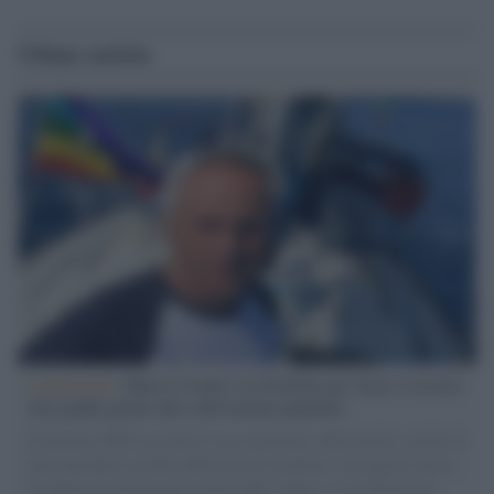
Ultime notizie
L'intervista /
Marco Croatti e la Flottilla per Gaza: le nostre
vele gonfie grazie alla sollevazione popolare
Il Senatore M5S racconta la sua esperienza sulle barche cariche di
aiuti umanitari assalite dall'esercito israeliano. Una guerra atroce,
il tentativo di disumanizzazione delle vittime, il servilismo del