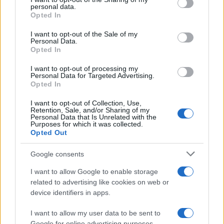
Italia
disclose it to other third parties.
personal data.
Opted In
Please note that this website/app uses one or more Google
services and may gather and store information including but
I want to opt-out of the Sale of my
Personal Data.
not limited to your visit or usage behaviour. You may click to
Opted In
grant or deny consent to Google and its third-party tags to
use your data for below specified purposes in below Google
I want to opt-out of processing my
consent section.
Personal Data for Targeted Advertising.
Opted In
I want to opt-out of Collection, Use,
Retention, Sale, and/or Sharing of my
Personal Data that Is Unrelated with the
Purposes for which it was collected.
Opted Out
Syndication
Culture
Google consents
Salute
Globalist
I want to allow Google to enable storage
related to advertising like cookies on web or
Megachip
Globalscience
device identifiers in apps.
GiULia
Globalsport
I want to allow my user data to be sent to
Google for online advertising purposes.