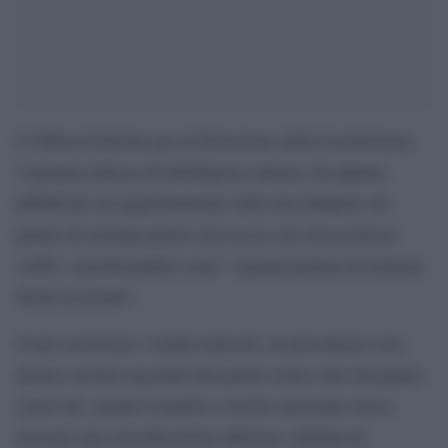
L’Ufficio Federale per la Protezione della Costituzione,
l’agenzia tedesca di intelligence interna, ha appena
pubblicato un aggiornamento sulla sua indagine sul
Alternative für Deutschland
partito di estrema destra
(AfD), classificandolo come “organizzazione di estrema
destra accertata”.
Come osservano i media tedeschi, in precedenza solo
alcune sezioni regionali del partito erano state designate
come tali, mentre il partito a livello nazionale aveva
ricevuto una classificazione inferiore, definita di