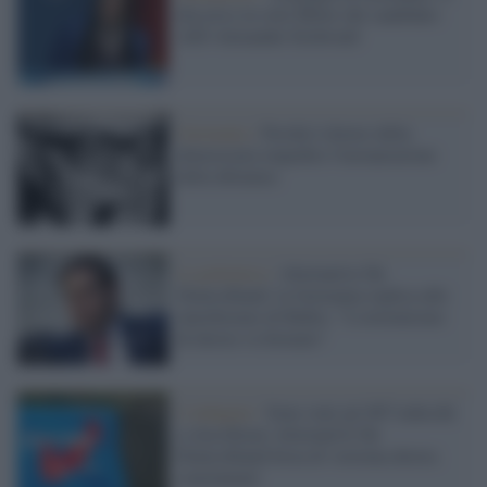
discorso in stile Hitler del candidato
AfD Alexander Eichwald
Germania /
Perché è dovere della
democrazia impedire l'instaurazione
della dittatura
La polemica /
Alternative für
Deutschland: la Germania replica alle
interferenze di Rubio: "L'estremismo
di destra va fermato"
L'indagine /
Sono stati gli 007 tedeschi
a classificare Alternative für
Deutschland forza di 'estrema destra
conclamata'