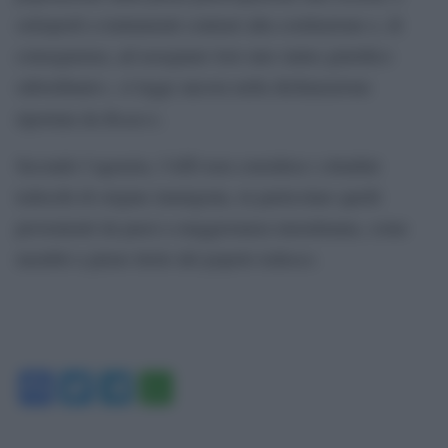
sottoporli a trattamenti contrari alla costituzione e, di
conseguenza, ad assegnare loro uno status giuridico
subordinato», si legge ancora nella dichiarazione
Reuters
riportata da
.
Secondo l’agenzia, l’AfD non considera i cittadini
tedeschi di origine immigrata, in particolare quelli
provenienti da paesi a maggioranza musulmana, come
membri a pieno titolo del popolo tedesco.
Facebook
Twitter
Telegram
WhatsApp