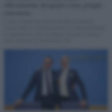
ufficialmente designato come gruppo
estremista
L'Ufficio Federale per la Protezione della Costituzione,
l'agenzia tedesca di intelligence interna, ha appena pubblicato
un aggiornamento sulla sua indagine sul partito di estrema
destra Alternative für Deutschland (AfD