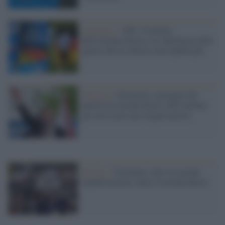
Germania /
AfD, l'avanzata
dell'estrema destra e la stanchezza della
guerra che la sinistra non ripudia più
Turingia /
Germania, esponente del
partito di estrema destra AfD multato
per aver usato uno slogan nazista
Berlino /
Germania: altre tre grandi
manifestazioni contro l'estrema destra