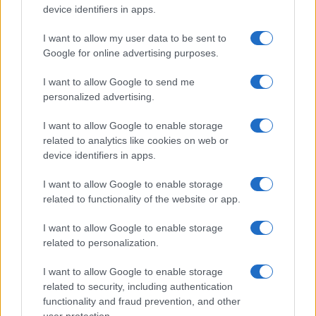
Megachip
Globalscience
device identifiers in apps.
GiULia
Globalsport
I want to allow my user data to be sent to
Google for online advertising purposes.
Prima Pagina
I want to allow Google to send me
personalized advertising.
Giornale dello
Chi siamo
I want to allow Google to enable storage
Spettacolo
related to analytics like cookies on web or
Contributors
device identifiers in apps.
Wondernet
Facebook
I want to allow Google to enable storage
Giuliana Sgrena
related to functionality of the website or app.
Twitter
I want to allow Google to enable storage
Google News
related to personalization.
Mastodon
I want to allow Google to enable storage
related to security, including authentication
Cookie Policy
functionality and fraud prevention, and other