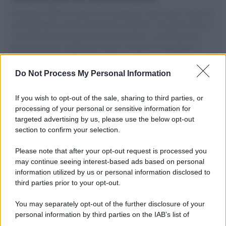
Il Senatore M5S racconta la sua esperienza sulle barche cariche di
aiuti umanitari assalite dall'esercito israeliano. Una guerra atroce,
il tentativo di disumanizzazione delle vittime, il servilismo del
governo italiano e degli altri europei, il ritorno al colonialismo.
L'importanza dei movimenti.
Do Not Process My Personal Information
Tel Aviv /
La “vittoria totale” di Israele significa una guerra
senza fine
If you wish to opt-out of the sale, sharing to third parties, or
processing of your personal or sensitive information for
targeted advertising by us, please use the below opt-out
section to confirm your selection.
Vangelo /
La vita si intreccia con le paure come il giorno
succede alla notte
Please note that after your opt-out request is processed you
may continue seeing interest-based ads based on personal
information utilized by us or personal information disclosed to
third parties prior to your opt-out.
La scoperta /
Oplontis, le vittime dell’eruzione del Vesuvio
You may separately opt-out of the further disclosure of your
furono più numerose del previsto
personal information by third parties on the IAB’s list of
downstream participants.