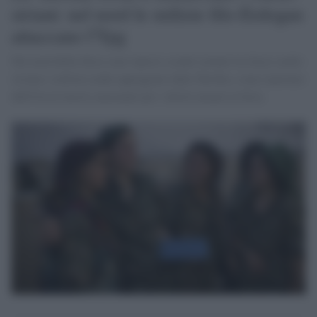
siriani: nel nord le milizie filo-Erdogan
attaccano l'Ypg
Nel nord della Siria sono ripresi scontri armati tra forze curdo-
siriane e milizie arabe appoggiate dalla Turchia, come riportato
dall'Osservatorio nazionale per i diritti umani in Siria.