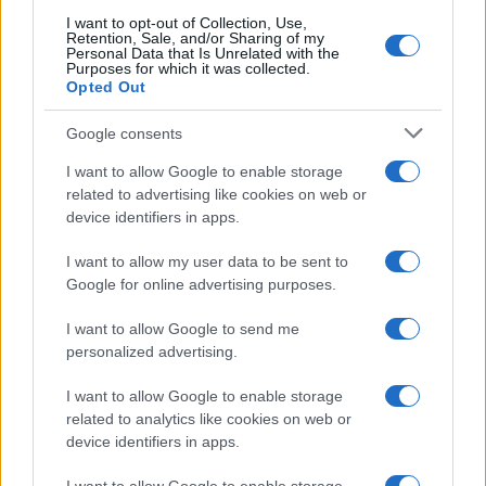
I want to opt-out of Collection, Use,
Retention, Sale, and/or Sharing of my
Personal Data that Is Unrelated with the
Purposes for which it was collected.
Opted Out
Syndication
Culture
Google consents
Salute
Globalist
I want to allow Google to enable storage
related to advertising like cookies on web or
Megachip
Globalscience
device identifiers in apps.
GiULia
Globalsport
I want to allow my user data to be sent to
Google for online advertising purposes.
Prima Pagina
I want to allow Google to send me
personalized advertising.
Giornale dello
Chi siamo
I want to allow Google to enable storage
Spettacolo
related to analytics like cookies on web or
Contributors
device identifiers in apps.
Wondernet
Facebook