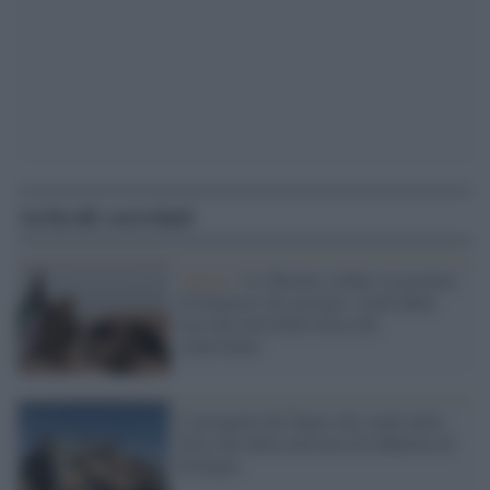
Articoli correlati
Ankara /
La Turchia 'ordina' al governo
di Damasco di cacciare i curdi dalle
aree del nord della Siria che
controllano
L'incognita del futuro dei curdi nella
Siria che finita nell'area di influenza di
Erdogan