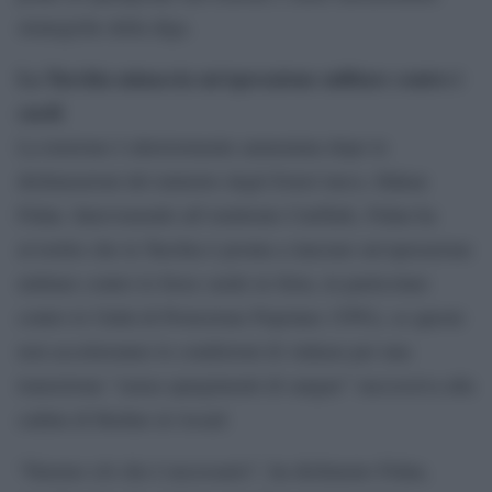
strategiche della diga.
La Turchia minaccia un’operazione militare contro i
curdi
La tensione è ulteriormente aumentata dopo le
dichiarazioni del ministro degli Esteri turco, Hakan
Fidan. Intervenendo all’emittente CnnTurk, Fidan ha
avvertito che la Turchia è pronta a lanciare un’operazione
militare contro le forze curde in Siria, in particolare
contro le Unità di Protezione Popolare (YPG), se queste
non accetteranno le condizioni di Ankara per una
transizione “senza spargimenti di sangue” successiva alla
caduta di Bashar al-Assad.
“Faremo ciò che è necessario”, ha dichiarato Fidan,