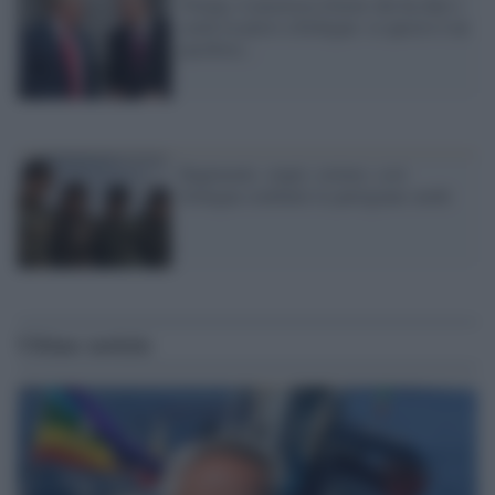
Trump, il piazzista d'armi che ha dato i
curdi in pasto a Erdogan: se questo è un
pacifista...
Rapimenti, stupri, torture: così
Erdogan combatte le partigiane curde
Ultime notizie