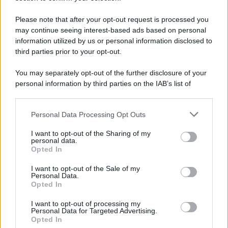
Musica /
Al maestro Francesco Guccini
Please note that after your opt-out request is processed you
may continue seeing interest-based ads based on personal
information utilized by us or personal information disclosed to
third parties prior to your opt-out.
Il ricordo /
Quando Guccini raccontava le "Cronache
You may separately opt-out of the further disclosure of your
epafaniche": l'intervista all'artista che si definiva un
personal information by third parties on the IAB’s list of
'narratore'
downstream participants.
Personal Data Processing Opt Outs
This information may also be disclosed by us to third parties
Lo studio /
Disinformazione russa e destra: anche la
on the IAB’s List of Downstream Participants that may further
I want to opt-out of the Sharing of my
macchina propagandistica di Putin dietro la crisi di Ceuta
disclose it to other third parties.
personal data.
Opted In
Please note that this website/app uses one or more Google
services and may gather and store information including but
I want to opt-out of the Sale of my
Personal Data.
not limited to your visit or usage behaviour. You may click to
Opted In
grant or deny consent to Google and its third-party tags to
use your data for below specified purposes in below Google
I want to opt-out of processing my
consent section.
Personal Data for Targeted Advertising.
Opted In