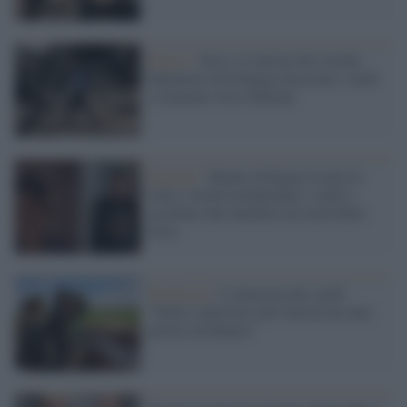
Rojava /
Siria: le milizie filo-turche
finanziate da Erdogan attaccano i curdi
e avanzano verso Kobane
Mambji /
Mentre Erdogan ricatta la
Nato i turchi bombardano i curdi e
uccidono due bambini nel nord della
Siria
Kurdistan /
L'amarezza dei curdi:
"Dalla coalizione anti-Daesh nessuna
parola sul Rojava"