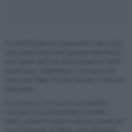
Nel nord della Siria sono ripresi scontri armati tra forze
curdo-siriane e milizie arabe appoggiate dalla Turchia,
come riportato dall’Osservatorio nazionale per i diritti
umani in Siria. I combattimenti si concentrano nella
zona a est di Aleppo, nei pressi della diga di Tishrin sul
fiume Eufrate.
Nei giorni scorsi, l’Osservatorio ha documentato
l’uccisione di circa cento miliziani di entrambe le
fazioni, coinvolti nei violenti scontri per il controllo del
ponte di Qaraqozak sull’Eufrate e delle infrastrutture