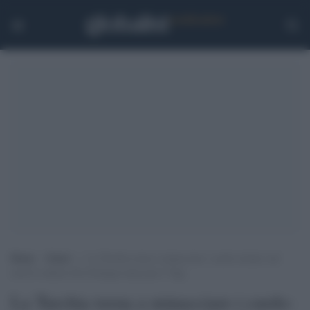
Home
>
Esteri
>
La Turchia torna a minacciare i curdo-siriani: nel
nord le milizie filo-Erdogan attaccano l’Ypg
La Turchia torna a minacciare i curdo-