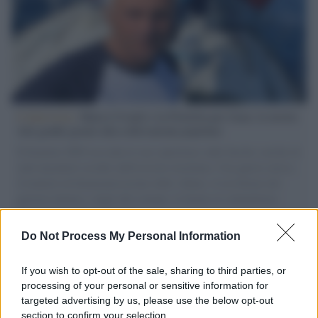
L'intervista /
Marco Croatti e la Flottilla per Gaza: le nostre
vele gonfie grazie alla sollevazione popolare
Il Senatore M5S racconta la sua esperienza sulle barche cariche di
aiuti umanitari assalite dall'esercito israeliano. Una guerra atroce,
il tentativo di disumanizzazione delle vittime, il servilismo del
governo italiano e degli altri europei, il ritorno al colonialismo.
L'importanza dei movimenti.
Do Not Process My Personal Information
L'attesa /
Un estate di calcio: tra Mondiali e Serie A
If you wish to opt-out of the sale, sharing to third parties, or
processing of your personal or sensitive information for
targeted advertising by us, please use the below opt-out
section to confirm your selection.