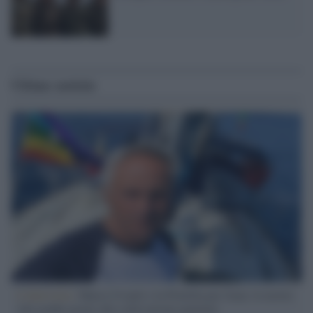
Ultime notizie
L'intervista /
Marco Croatti e la Flottilla per Gaza: le nostre
vele gonfie grazie alla sollevazione popolare