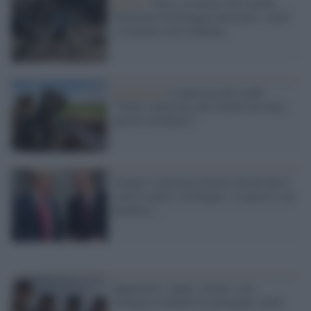
Rojava /
Siria: le milizie filo-turche
finanziate da Erdogan attaccano i curdi
e avanzano verso Kobane
Kurdistan /
L'amarezza dei curdi:
"Dalla coalizione anti-Daesh nessuna
parola sul Rojava"
Trump, il piazzista d'armi che ha dato i
curdi in pasto a Erdogan: se questo è un
pacifista...
Rapimenti, stupri, torture: così
Erdogan combatte le partigiane curde