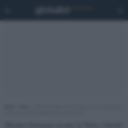
Home
>
Esteri
>
Mentre Erdogan ricatta la Nato i turchi bombardano i
curdi e uccidono due bambini nel nord della Siria
Mentre Erdogan ricatta la Nato i turchi