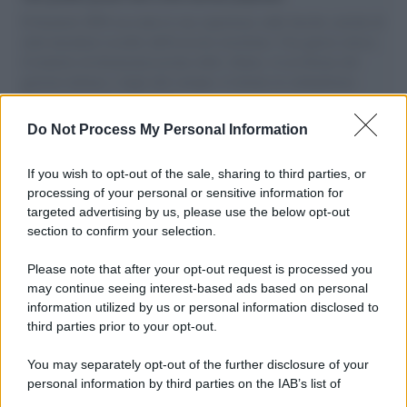
Il Senatore M5S racconta la sua esperienza sulle barche cariche di
aiuti umanitari assalite dall'esercito israeliano. Una guerra atroce,
il tentativo di disumanizzazione delle vittime, il servilismo del
governo italiano e degli altri europei, il ritorno al colonialismo.
L'importanza dei movimenti.
Do Not Process My Personal Information
Il ricordo /
Il nostro incontro con Francesco Guccini
If you wish to opt-out of the sale, sharing to third parties, or
processing of your personal or sensitive information for
targeted advertising by us, please use the below opt-out
section to confirm your selection.
Perché il mercato dell'usato sta cambiando il valore delle
automobili
Please note that after your opt-out request is processed you
may continue seeing interest-based ads based on personal
information utilized by us or personal information disclosed to
third parties prior to your opt-out.
Il lutto /
Addio a Francesco Guccini, il poeta della canzone
You may separately opt-out of the further disclosure of your
d’autore italiana
personal information by third parties on the IAB’s list of
downstream participants.