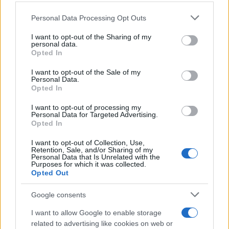
Personal Data Processing Opt Outs
This information may also be disclosed by us to third parties
L'anniversario /
90 anni di Yves Saint Laurent, tra moda e
on the IAB’s List of Downstream Participants that may further
I want to opt-out of the Sharing of my
scandali
disclose it to other third parties.
personal data.
Opted In
Please note that this website/app uses one or more Google
services and may gather and store information including but
I want to opt-out of the Sale of my
Personal Data.
not limited to your visit or usage behaviour. You may click to
Opted In
grant or deny consent to Google and its third-party tags to
use your data for below specified purposes in below Google
I want to opt-out of processing my
consent section.
Personal Data for Targeted Advertising.
Opted In
I want to opt-out of Collection, Use,
Retention, Sale, and/or Sharing of my
Personal Data that Is Unrelated with the
Purposes for which it was collected.
Opted Out
Syndication
Culture
Google consents
Salute
Globalist
I want to allow Google to enable storage
related to advertising like cookies on web or