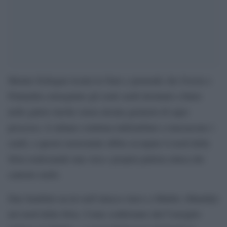
Mentre Erdogan ricatta la Nato e pretende che Svezia e
Finlandia consegnino gli esuli curdi destinati a finire
nelle galere turche senza alcuna garanzia di equo
processo, il sultano continua indisturbato a massacrare i
curdi, e questo nonostante abbia occupato il nord della
Siria realizzando una vera e propria pulizia etnica dei
cantoni curdo.
Due bambini uccisi nell’attacco turco a Minbic (Mambji)
nel nord della Siria. Come confermato dal Consiglio