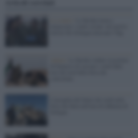
Articoli correlati
Lo scontro /
La Turchia torna a
minacciare i curdo-siriani: nel nord le
milizie filo-Erdogan attaccano l'Ypg
Ankara /
La Turchia 'ordina' al governo
di Damasco di cacciare i curdi dalle
aree del nord della Siria che
controllano
L'incognita del futuro dei curdi nella
Siria che finita nell'area di influenza di
Erdogan