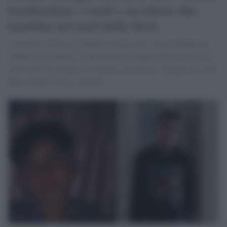
bombardano i curdi e uccidono due
bambini nel nord della Siria
Consiglio militare di Minbic ha detto che i cugini Mohamed
Abdulatif al-Hanefi e Ahmed Fuad al-Hanefi sono stati uccisi
mercoledì da granate di artiglieria turche nel villaggio di Arab
Hasan Kabir vicino a Minbic.