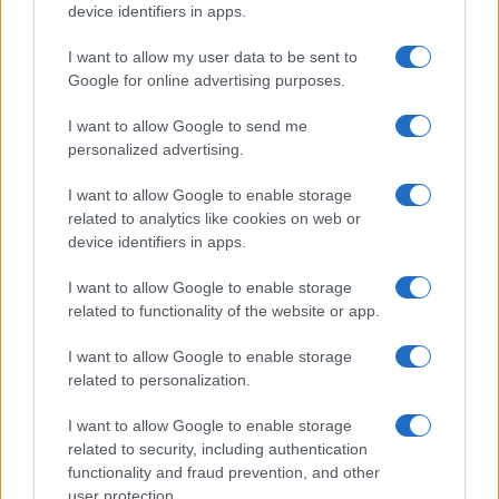
Megachip
Globalscience
device identifiers in apps.
GiULia
Globalsport
I want to allow my user data to be sent to
Google for online advertising purposes.
Prima Pagina
I want to allow Google to send me
personalized advertising.
Giornale dello
Chi siamo
I want to allow Google to enable storage
Spettacolo
related to analytics like cookies on web or
Contributors
device identifiers in apps.
Wondernet
Facebook
I want to allow Google to enable storage
Giuliana Sgrena
related to functionality of the website or app.
Twitter
I want to allow Google to enable storage
Google News
related to personalization.
Mastodon
I want to allow Google to enable storage
related to security, including authentication
Cookie Policy
functionality and fraud prevention, and other
user protection.