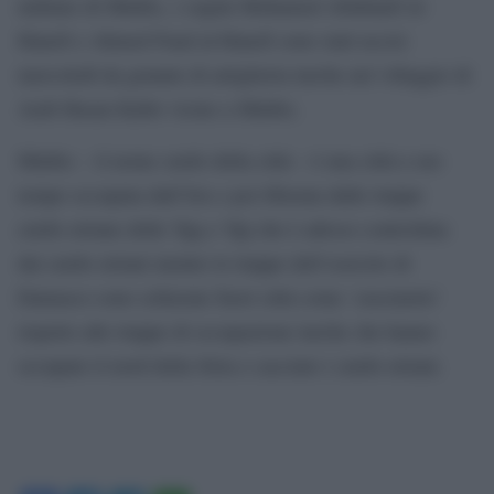
militare di Minbic, i cugini Mohamed Abdulatif al-
Hanefi e Ahmed Fuad al-Hanefi sono stati uccisi
mercoledì da granate di artiglieria turche nel villaggio di
Arab Hasan Kabir vicino a Minbic.
Minbic – il nome curdo della città – è una città a suo
tempo occupata dall’Isis e poi liberata dalle truppe
curdo-siriane delle Ypg e Ypj che è adesso controllata
dai curdo-siriani mentre le truppe dell’esercito di
Damasco sono schierate fuori città come ‘cuscinetto’
rispetto alle truppe di occupazione turche che hanno
occupato il nord della Siria e cacciato i curdo-siriani.