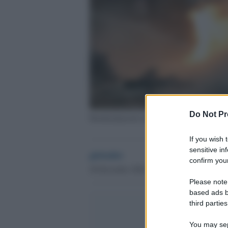
Do Not Pr
Bombardamenti russi su Kiev
If you wish 
sensitive in
globalist
confirm your
20 Dicembre 2024 - 14.13
Please note
based ads b
third parties
You may sepa