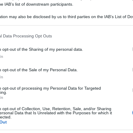
he IAB’s list of downstream participants.
tion may also be disclosed by us to third parties on the IAB’s List of 
 that may further disclose it to other third parties.
 that this website/app uses one or more Google services and may gath
l Data Processing Opt Outs
including but not limited to your visit or usage behaviour. You may click 
 to Google and its third-party tags to use your data for below specifi
o opt-out of the Sharing of my personal data.
ogle consent section.
In
rsi edifici diplomatici sono stati danneggiati
o opt-out of the Sale of my Personal Data.
In
ta mattina, riporta l’AFP.
to opt-out of processing my Personal Data for Targeted
cchi russi all’alba sulla città, dopo che la sua
ing.
In
aesi le cui missioni diplomatiche si trovano
o opt-out of Collection, Use, Retention, Sale, and/or Sharing
 dall’esplosione, il ministro ha citato Argentina,
ersonal Data that Is Unrelated with the Purposes for which it
lected.
Out