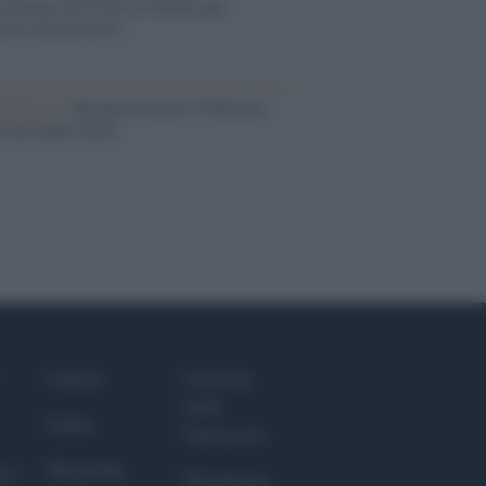
eruzione del Vesuvio furono più
rose del previsto
dagliere /
Europei di nuoto: Pellecani
 una super Italia
Culture
Giornale
dello
Salute
Spettacolo
Megachip
nce
Wondernet