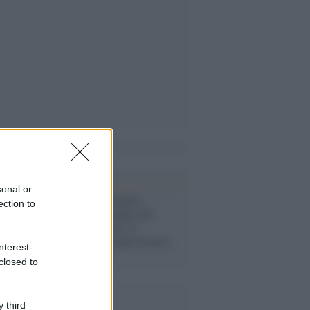
i anche
sonal or
Lisbona /
Portogallo,
ection to
concluso lo spoglio dei
votanti all'estero: il
centrodestra avanti di poco
nterest-
sui socialisti
closed to
 third