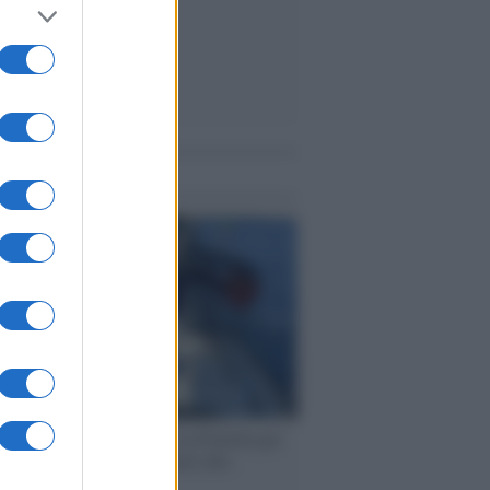
me notizie
ervista /
Marco Croatti e la Flottilla per
 le nostre vele gonfie grazie alla
vazione popolare