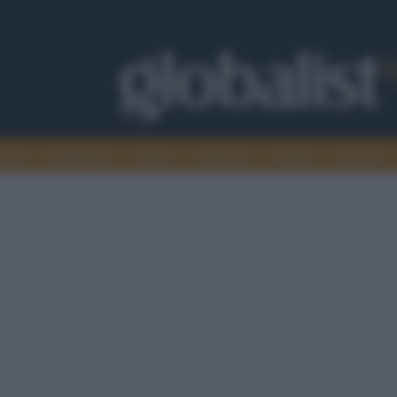
omia
Intelligence
Media
Ambiente
Cultura
Scienza