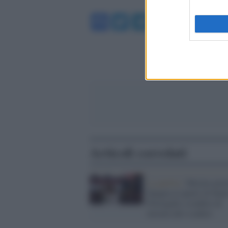
Facebook
Twitter
Telegram
WhatsA
Articoli correlati
La partita /
Merino port
Spagna ai quarti di final
Portogallo sconfitto di
misura allo scadere