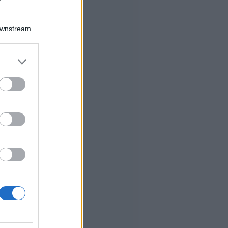
Downstream
er and store
to grant or
ed purposes