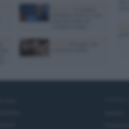
dell’
nume
Bruxelles /
Il socialista
portoghese Antonio Costa
eletto presidente del
Consiglio europeo
Il me
guida
el
Il libro /
Portogallo, una
Trump
rivoluzione pacifica
ale
pa"
Syndication
i siamo
ntributors
Globalist
cebook
Globalscie