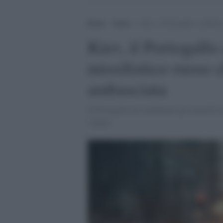
Home
>
Esteri
>
Kiev, il Portogallo condanna 
Kiev, il Portogallo
missilistico russo 
ambasciata
Il Portogallo ha condannato gli attacchi ru
colpita.