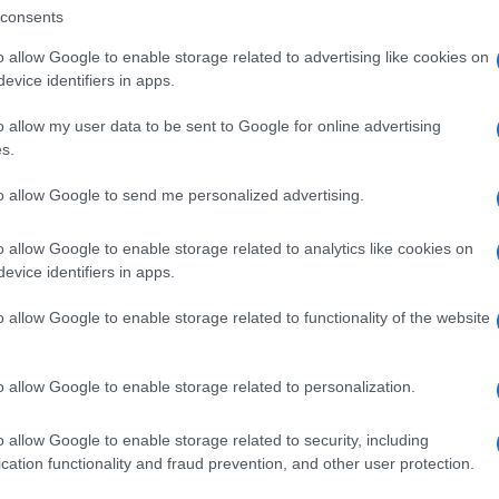
intenso da parte della Federazione Russa sulla
consents
ni ha causato danni materiali relativamente lievi
o allow Google to enable storage related to advertising like cookies on
rsi paesi, compresa la cancelleria dell’ambasciata
evice identifiers in apps.
tro degli Esteri portoghese, Paulo Rangel, ai
o allow my user data to be sent to Google for online advertising
s.
Ulti
to allow Google to send me personalized advertising.
e attacchi possano danneggiare o colpire
o.
o allow Google to enable storage related to analytics like cookies on
evice identifiers in apps.
zione che la Repubblica Portoghese deve
o allow Google to enable storage related to functionality of the website
azione Russa. Altri passi saranno intrapresi su
oncluso, rispondendo a una domanda su una
o allow Google to enable storage related to personalization.
acchi.
o allow Google to enable storage related to security, including
L'int
cation functionality and fraud prevention, and other user protection.
Gaza:
solle