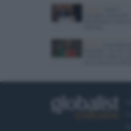
Lisbona /
Anche il
Portogallo riconoscerà
ufficialmente lo Stato di
Palestina
Scenari /
Il presidente d
Portogallo: "Se vince 
è bene per la Russa e m
per la sicurezza in Euro
Ch
Co
Fa