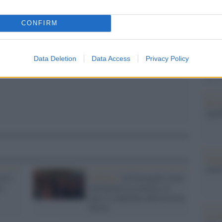
Il Se
pp
barch
CONFIRM
dall'e
tentat
servil
Data Deletion
Data Access
Privacy Policy
europ
dei m
Tel 
signi
Vang
come 
a la
Lisbona /
In Portogallo vince
e:
nettamente la sinistra: al
palo il candidato dell'estrema
destra
La sc