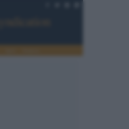
Sport
Tendenze