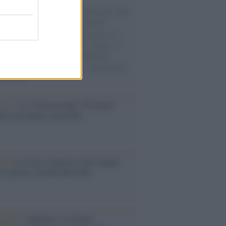
natore M5S racconta la sua esperienza sulle
e cariche di aiuti umanitari assalite
sercito israeliano. Una guerra atroce, il
ivo di disumanizzazione delle vittime, il
ismo del governo italiano e degli altri
ei, il ritorno al colonialismo. L'importanza
ovimenti.
Aviv /
La “vittoria totale” di Israele
fica una guerra senza fine
elo /
La vita si intreccia con le paure
il giorno succede alla notte
operta /
Oplontis, le vittime