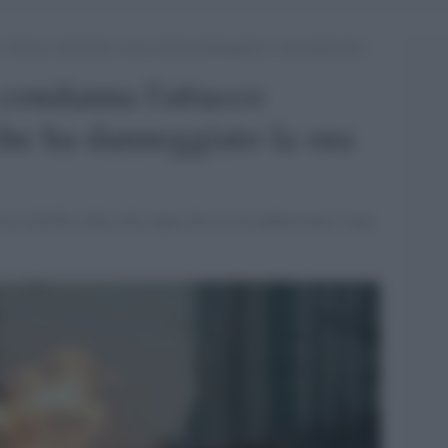
l’attacco missilistico russo che ha danneggiato la sua ambasciata
 condanna l'attacco
che ha danneggiato la sua
ssi all'alba sulla città, dopo che la sua ambasciata è stata