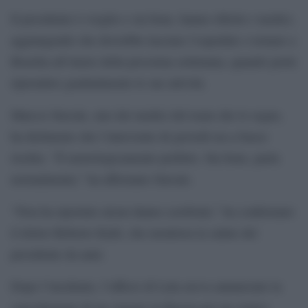
Il presidente è sveglio e sta bene, hanno riferito i medici,
aggiungendo che dovrebbe lasciare l’ospedale e tornare a
Brasilia all’inizio della prossima settimana, quando potrà
riprendere gradualmente le sue attività.
Marcos Stavale, uno dei medici del team che lo segue,
ha dichiarato che l’intervento di giovedì era a basso
rischio. “È neurologicamente perfetto. Sta bene, parla
normalmente,” ha affermato Stavale.
“Non ha riportato alcun danno cerebrale,” ha confermato
il dottor Roberto Kalil, che monitora la salute del
presidente da anni.
Dopo l’incidente, l’ufficio di Lula aveva annunciato la
cancellazione di un viaggio in Russia per un vertice