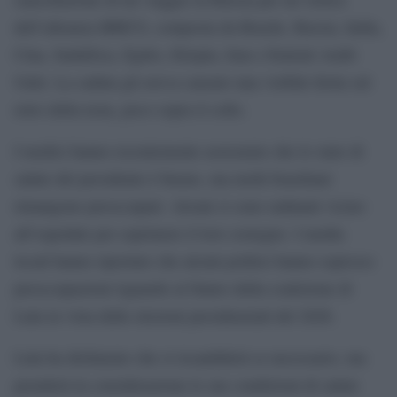
dell’alleanza BRICS, composta da Brasile, Russia, India,
Cina, Sudafrica, Egitto, Etiopia, Iran e Emirati Arabi
Uniti. La caduta gli aveva causato una visibile ferita sul
retro della testa, poco sopra il collo.
I medici hanno recentemente assicurato che lo stato di
salute del presidente è buono, ma molti brasiliani
rimangono preoccupati. Alcuni si sono radunati vicino
all’ospedale per esprimere il loro sostegno. I media
locali hanno riportato che alcuni politici hanno espresso
preoccupazioni riguardo al futuro della coalizione di
Lula in vista delle elezioni presidenziali del 2026.
Lula ha dichiarato che si ricandiderà se necessario, ma
prenderà in considerazione le sue condizioni di salute