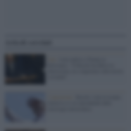
Articoli correlati
Onu /
Lula replica a Trump su
Bolsonaro: "Il Brasile ha difeso la
democrazia, no a ingerenze sulla nostra
sovranità"
L'operazione /
Brasile: Lula in terapia
intensiva si sta riprendendo dalla
emorragia intracranica