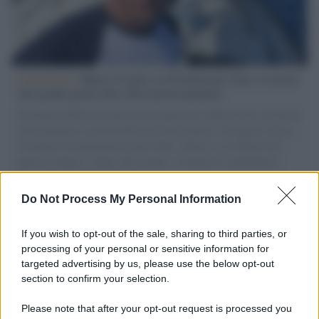
L'intervista /
Marco Croatti e la Flottilla per Gaza: le nostre
vele gonfie grazie alla sollevazione popolare
Il Senatore M5S racconta la sua esperienza sulle barche cariche di
aiuti umanitari assalite dall'esercito israeliano. Una guerra atroce,
il tentativo di disumanizzazione delle vittime, il servilismo del
governo italiano e degli altri europei, il ritorno al colonialismo.
L'importanza dei movimenti.
Do Not Process My Personal Information
L'attesa /
Un estate di calcio: tra Mondiali e Serie A
If you wish to opt-out of the sale, sharing to third parties, or
processing of your personal or sensitive information for
targeted advertising by us, please use the below opt-out
section to confirm your selection.
Musica /
Al maestro Francesco Guccini
Please note that after your opt-out request is processed you