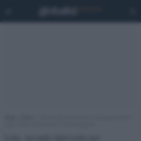
Home
>
Esteri
>
Lula, secondo intervento per l’emorragia cerebrale: i
medici dicono che sta bene ma c’è preoccupazione
Lula, secondo intervento per