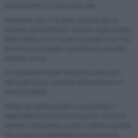
prima di decidere se correre tra due anni.
Attualmente, non c’è un chiaro successore alla sua
leadership. Ricardo Kotscho, segretario stampa durante il
primo mandato di Lula, ha detto al giornale locale UOL
che nel suo terzo mandato il presidente ha concentrato
più potere che mai.
Il vicepresidente Geraldo Alckmin ha assunto parte
dell’agenda di Lula, ma non ha ufficialmente preso il
ruolo di presidente.
Durante una riunione regolare tra la presidenza e i
rappresentanti della società civile giovedì, Alckmin ha
dichiarato di aver parlato con Lula al telefono mercoledì
sera. Secondo il vicepresidente, Lula ha inviato un