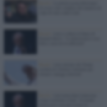
Brasile /
La polizia accusa Bolsonaro
di essere stato complice del tentativo di
colpo di stato contro Lula
Brasile /
Lula si schiera al fianco di
Kamala Harris: "La democrazia è cosa
bella e sacra lei la rafforzerà"
Brasile /
Lula convinto che Trump
cercherà di sfruttare l'attentato per
ottenere vantaggi elettorali
Brasile /
Lula tuona dopo l'ennesima
strage israeliana a Gaza: "Il mondo
democratico non può restare in