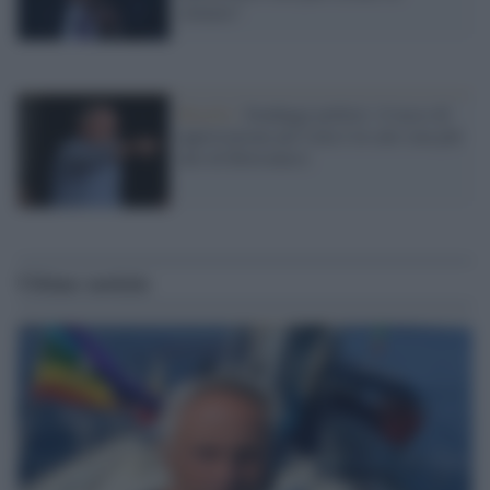
silenzio"
Brasile /
Sondaggi politici: il tasso di
approvazione per Lula è in calo (ma più
alto di Bolsonaro)
Ultime notizie