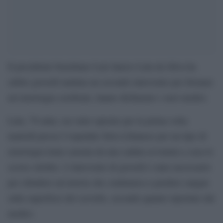
Il presidente brasiliano Luiz Inácio Lula da Silva ha
subito giovedì mattina un secondo intervento per fermare
un’emorragia cerebrale, hanno dichiarato i suoi medici.
Lula, 79 anni, era stato operato per la prima volta
martedì presso l’ospedale Sirio-Libanese per un tipo di
emorragia lenta causata da una caduta avvenuta a casa lo
scorso ottobre. L’intervento di giovedì è stato necessario
per chiudere un’arteria che continuava a perdere sangue
sulla superficie del cervello, secondo quanto riportato dai
medici.