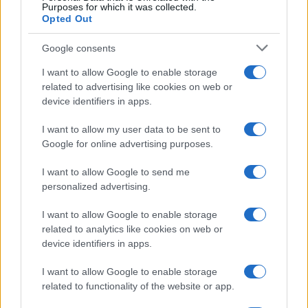
Purposes for which it was collected.
Opted Out
Syndication
Culture
Google consents
Salute
Globalist
I want to allow Google to enable storage
related to advertising like cookies on web or
Megachip
Globalscience
device identifiers in apps.
GiULia
Globalsport
I want to allow my user data to be sent to
Google for online advertising purposes.
Prima Pagina
I want to allow Google to send me
personalized advertising.
Giornale dello
Chi siamo
I want to allow Google to enable storage
Spettacolo
related to analytics like cookies on web or
Contributors
device identifiers in apps.
Wondernet
Facebook
I want to allow Google to enable storage
Giuliana Sgrena
related to functionality of the website or app.
Twitter