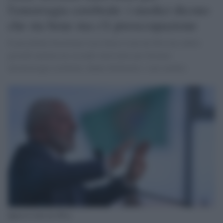
l'emorragia cerebrale: i medici dicono
che sta bene ma c'è preoccupazione
Il presidente brasiliano Luiz Inácio Lula da Silva ha subito
giovedì mattina un secondo intervento per fermare
un'emorragia cerebrale, hanno dichiarato i suoi medici.
Ignacio Lula da Silva