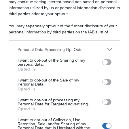
may continue seeing interest-based ads based on personal
information utilized by us or personal information disclosed to
third parties prior to your opt-out.
Il ricordo /
Quando Guccini raccontava le "Cronache
You may separately opt-out of the further disclosure of your
epafaniche": l'intervista all'artista che si definiva un
personal information by third parties on the IAB’s list of
'narratore'
downstream participants.
Personal Data Processing Opt Outs
This information may also be disclosed by us to third parties
Lo studio /
Disinformazione russa e destra: anche la
on the IAB’s List of Downstream Participants that may further
I want to opt-out of the Sharing of my
macchina propagandistica di Putin dietro la crisi di Ceuta
disclose it to other third parties.
personal data.
Opted In
Please note that this website/app uses one or more Google
services and may gather and store information including but
I want to opt-out of the Sale of my
Personal Data.
not limited to your visit or usage behaviour. You may click to
Opted In
grant or deny consent to Google and its third-party tags to
use your data for below specified purposes in below Google
I want to opt-out of processing my
consent section.
Personal Data for Targeted Advertising.
Opted In
I want to opt-out of Collection, Use,
Retention, Sale, and/or Sharing of my
Personal Data that Is Unrelated with the