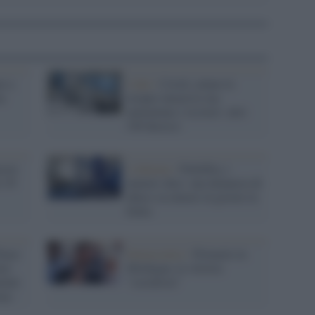
o a
I dati /
Covid, calano le
ma
terapie intensive ma
aumentano i ricoveri: altri
349 decessi
cora
L'allarme /
Pedofilia, i
i 39
numeri choc: una denuncia di
abuso su minori al giorno in
Italia
Peace
Democratici /
Primarie in
imo
Michigan, la vittoria
ntale
"socialista"
aza