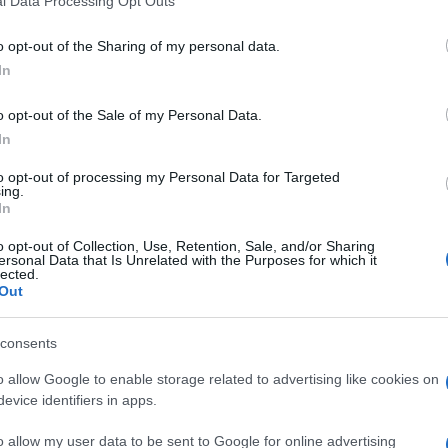
arsi in prima linea durante una guerra e i
l Data Processing Opt Outs
including but not limited to your visit or usage behaviour. You may click 
 colpiti indiscriminatamente mentre cercano
 to Google and its third-party tags to use your data for below specifi
o opt-out of the Sharing of my personal data.
ogle consent section.
e generale dell’Unicef, Catherine Russell.
In
Ulti
za stanno creando un cupo precedente per
o opt-out of the Sale of my Personal Data.
In
mero senza precedenti, sono colpiti dalle bombe
 scolastiche. Per loro, traumi e perdite sono
to opt-out of processing my Personal Data for Targeted
ing.
tidianità», ha aggiunto.
In
o opt-out of Collection, Use, Retention, Sale, and/or Sharing
età degli attacchi registrati a ottobre – ovvero
ersonal Data that Is Unrelated with the Purposes for which it
lected.
za
, dove i nuovi intensi bombardamenti, lo
Out
 di aiuti sufficienti stanno spingendo i bambini
L'int
consents
iparo, alcune scuole forniscono anche punti di
Gaza:
o allow Google to enable storage related to advertising like cookies on
solle
ha bisogno. Secondo il diritto internazionale
evice identifiers in apps.
Il Se
etti, tuttavia dall’inizio delle ostilità
barch
o allow my user data to be sent to Google for online advertising