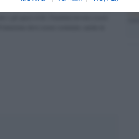
flitto devono rispettare il Diritto Internazionale
L'ann
e e gli spazi civili. I bambini devono essere
Laure
all’istruzione deve essere sostenuto, anche in
pp