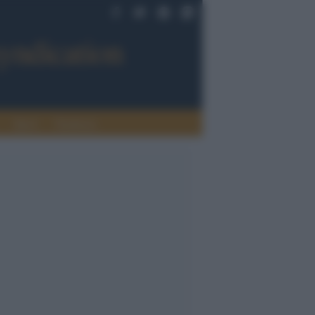
Sport
Tendenze