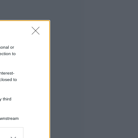
sonal or
ection to
nterest-
closed to
 third
Downstream
er and store