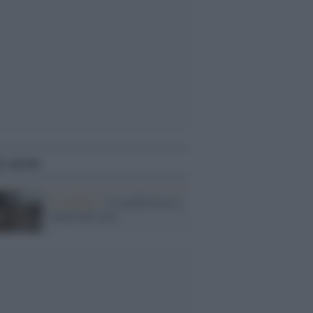
i anche
Il conflitto /
La mafia russa e
l'arma del caos