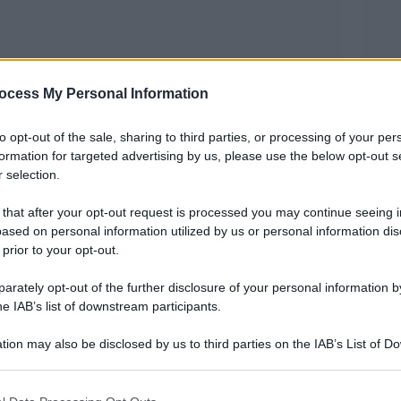
ocess My Personal Information
to opt-out of the sale, sharing to third parties, or processing of your per
egistrati almeno 64 attacchi contro le scuole nel
formation for targeted advertising by us, please use the below opt-out s
o, secondo i dati più recenti dell’Unicef e dei
 selection.
ttacchi abbiano causato la morte di 128 persone,
 that after your opt-out request is processed you may continue seeing i
ased on personal information utilized by us or personal information dis
 prior to your opt-out.
r parte come rifugi per bambini e famiglie
rately opt-out of the further disclosure of your personal information by
e dall’inizio del conflitto lo scorso anno. In
he IAB’s list of downstream participants.
 sono stati costretti ad abbandonare le proprie
tion may also be disclosed by us to third parties on the IAB’s List of 
 that may further disclose it to other third parties.
 that this website/app uses one or more Google services and may gath