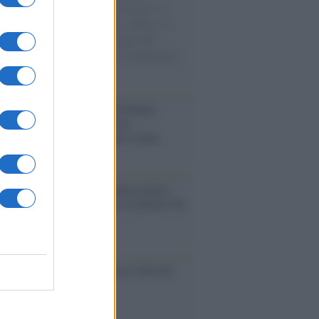
sercito israeliano. Una guerra atroce, il
ivo di disumanizzazione delle vittime, il
ismo del governo italiano e degli altri
ei, il ritorno al colonialismo. L'importanza
ovimenti.
tina /
Il Board of Peace di Trump
na il primo contratto per un
mentale avamposto militare a Gaza
nto /
La Sila diventa un palcoscenico
rale: nasce “A Farla Amare Comincia Tu
ra Sila”
cordo /
Le radici di Francesco Guccini