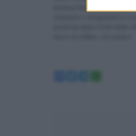
dichiarato Russell. «Le parti in con
Umanitario e salvaguardare le scuol
protetti dai danni e il loro diritto 
mezzo al conflitto», ha concluso.
Facebook
Twitter
Telegram
WhatsA