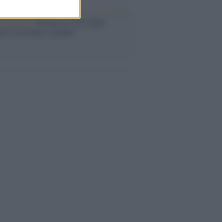
iversario /
90 anni di Yves Saint
nt, tra moda e scandali