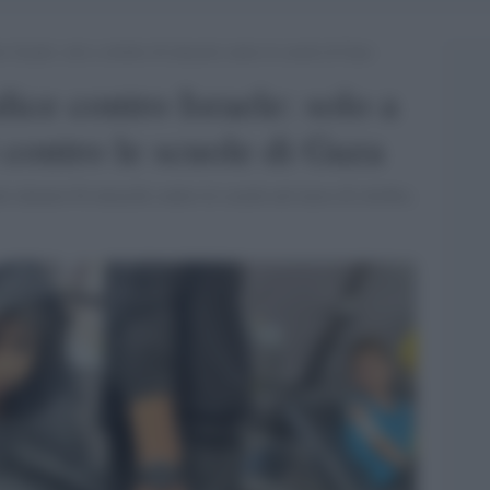
o Israele: solo a ottobre 64 attacchi contro le scuole di Gaza
dice contro Israele: solo a
 contro le scuole di Gaza
ati almeno 64 attacchi contro le scuole nel mese di ottobre,