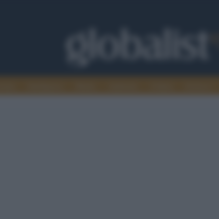
omia
Intelligence
Media
Ambiente
Cultura
Scienza