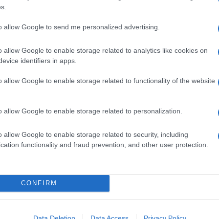
Gaza
e scuole di
sono state parzialmente o
dall'e
s.
tentat
87% richiederà una ricostruzione significativa
servil
to allow Google to send me personalized advertising.
e. Nel frattempo, almeno 658mila bambini in età
europ
dei m
i da tutte le attività di apprendimento formale,
o allow Google to enable storage related to analytics like cookies on
evice identifiers in apps.
loro futuro; le loro vite sono state travolte dal
Pales
 che da un aumento del rischio di lavoro minorile
o allow Google to enable storage related to functionality of the website
asseg
rudi
o allow Google to enable storage related to personalization.
iano luoghi di istruzione o di rifugio per gli
L'eve
 contro i bambini. L’Unicef ribadisce l’invito a
o allow Google to enable storage related to security, including
natu
cation functionality and fraud prevention, and other user protection.
– Ope
i violazioni contro i bambini e agli attacchi contro
 linea con il diritto internazionale. L’Unicef
r un cessate il fuoco immediato e per la
CONFIRM
Il ri
Gaza
 infrastrutture civili a
. «Ogni giorno che
e vengono spezzate e altri futuri sono persi», ha
Data Deletion
Data Access
Privacy Policy