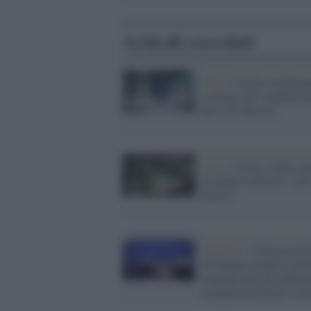
Articoli correlati
I dati /
Covid, continuan
svuotarsi gli ospedali 
altri 252 decessi
I dati /
Covid, calano an
le terapie intensive: altr
decessi
Palestina /
Il Board of 
di Trump assegna il pr
contratto per un rudime
avamposto militare a G