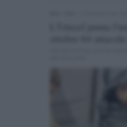
Home
>
Esteri
>
L’Unicef punta l’indice contr
L'Unicef punta l'in
ottobre 64 attacchi
Nella Striscia di Gaza, sono stati registr
quasi due al giorno.