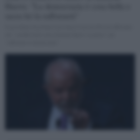
Harris: "La democrazia è cosa bella e
sacra lei la rafforzerà"
Il presidente brasiliano Luiz Inacio Lula da Silva ha affermato
che "sarebbe bello avere Kamala Harris al potere" per
"rafforzare la democrazia"