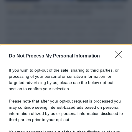
L'intervista /
Marco Croatti e la Flottilla per Gaza: le nostre
vele gonfie grazie alla sollevazione popolare
Il Senatore M5S racconta la sua esperienza sulle barche cariche di
aiuti umanitari assalite dall'esercito israeliano. Una guerra atroce,
il tentativo di disumanizzazione delle vittime, il servilismo del
governo italiano e degli altri europei, il ritorno al colonialismo.
L'importanza dei movimenti.
Do Not Process My Personal Information
Tel Aviv /
La “vittoria totale” di Israele significa una guerra
senza fine
If you wish to opt-out of the sale, sharing to third parties, or
processing of your personal or sensitive information for
targeted advertising by us, please use the below opt-out
section to confirm your selection.
Vangelo /
La vita si intreccia con le paure come il giorno
succede alla notte
Please note that after your opt-out request is processed you
may continue seeing interest-based ads based on personal
information utilized by us or personal information disclosed to
third parties prior to your opt-out.
La scoperta /
Oplontis, le vittime dell’eruzione del Vesuvio