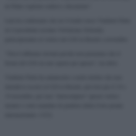
né Putin vogliono sedersi e discuterne”.
Lula ha confermato che né il leader russo Vladimir Putin
né il presidente ucraino Volodymyr Zelensky
parteciperanno al vertice del G20 in Brasile a novembre.
“Non li abbiamo invitati perché non pensiamo che il
forum del G20 sia uno spazio per questo”, ha detto.
Vladimir Putin ha annunciato a metà ottobre che non
intendeva recarsi al G20 in Brasile, previsto per il 18 e
19 novembre, per non “interrompere” questo vertice
mentre è sotto mandato di giudizio della Corte penale
internazionale ( CCI).