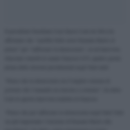
Il presidente brasiliano Luiz Inacio Lula da Silva ha
affermato che “sarebbe bello avere Kamala Harris al
potere” per “rafforzare la democrazia”, ​​in un’intervista
rilasciata venerdì al canale francese LCI, quattro giorni
prima delle elezioni presidenziali negli Stati uniti
“Penso che la democrazia sia il miglior sistema di
governo che l’umanità sia riuscita a costruire”, ha detto
Lula in questa intervista tradotta in francese.
“Penso che per rafforzare la democrazia negli Stati Uniti
sia più importante l’elezione di Kamala Harris alla