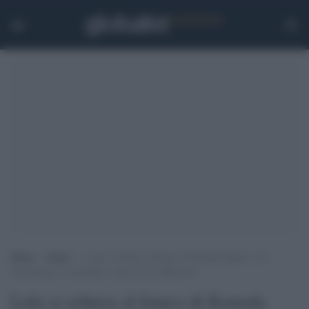
Home
>
Esteri
>
Lula si schiera al fianco di Kamala Harris: “La
democrazia è cosa bella e sacra lei la rafforzerà”
Lula si schiera al fianco di Kamala