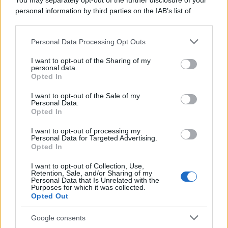
You may separately opt-out of the further disclosure of your
furono più numerose del previsto
personal information by third parties on the IAB’s list of
downstream participants.
Personal Data Processing Opt Outs
This information may also be disclosed by us to third parties
Il medagliere /
Europei di nuoto: Pellecani guida una super
on the IAB’s List of Downstream Participants that may further
I want to opt-out of the Sharing of my
Italia
disclose it to other third parties.
personal data.
Opted In
Please note that this website/app uses one or more Google
services and may gather and store information including but
I want to opt-out of the Sale of my
Personal Data.
not limited to your visit or usage behaviour. You may click to
Opted In
grant or deny consent to Google and its third-party tags to
use your data for below specified purposes in below Google
I want to opt-out of processing my
consent section.
Personal Data for Targeted Advertising.
Opted In
I want to opt-out of Collection, Use,
Retention, Sale, and/or Sharing of my
Personal Data that Is Unrelated with the
Purposes for which it was collected.
Opted Out
Syndication
Culture
Google consents