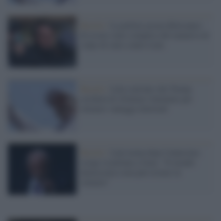
Brasile /
La polizia accusa Bolsonaro
di essere stato complice del tentativo di
colpo di stato contro Lula
Brasile /
Lula convinto che Trump
cercherà di sfruttare l'attentato per
ottenere vantaggi elettorali
Brasile /
Lula tuona dopo l'ennesima
strage israeliana a Gaza: "Il mondo
democratico non può restare in
silenzio"