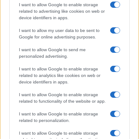
Salute
Globalist
I want to allow Google to enable storage
related to advertising like cookies on web or
Megachip
Globalscience
device identifiers in apps.
GiULia
Globalsport
I want to allow my user data to be sent to
Google for online advertising purposes.
Prima Pagina
I want to allow Google to send me
personalized advertising.
Giornale dello
Chi siamo
I want to allow Google to enable storage
Spettacolo
related to analytics like cookies on web or
Contributors
device identifiers in apps.
Wondernet
Facebook
I want to allow Google to enable storage
Giuliana Sgrena
related to functionality of the website or app.
Twitter
I want to allow Google to enable storage
Google News
related to personalization.
Mastodon
I want to allow Google to enable storage