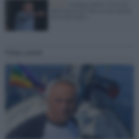
Brasile /
Sondaggi politici: il tasso di
approvazione per Lula è in calo (ma più
alto di Bolsonaro)
Ultime notizie