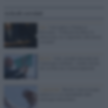
Articoli correlati
Onu /
Lula replica a Trump su
Bolsonaro: "Il Brasile ha difeso la
democrazia, no a ingerenze sulla nostra
sovranità"
Brasile /
Lula, secondo intervento per
l'emorragia cerebrale: i medici dicono
che sta bene ma c'è preoccupazione
L'operazione /
Brasile: Lula in terapia
intensiva si sta riprendendo dalla
emorragia intracranica