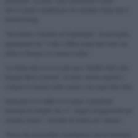
presidenza”, ha detto, senza menzionare il nome
dell’avversario repubblicano del candidato democratico,
Donald Trump.
“Ricordiamo l’attentato al Campidoglio”, ha proseguito,
aggiungendo che “l’odio è diffuso negli Stati Uniti, ma
anche in Europa e in America Latina”.
“La democrazia è la cosa più sacra. Sarebbe bello avere
Kamala Harris al potere”, ha detto, mentre martedì si
svolgono le elezioni molto serrate e tese negli Stati Uniti.
Interrogato sul conflitto in Ucraina, il presidente
brasiliano ha ribadito che c’è “sempre un’opportunità per
costruire la pace” e ha detto di credere nel “dialogo”.
“Penso che sia possibile. Il problema è che né Zelenskyj