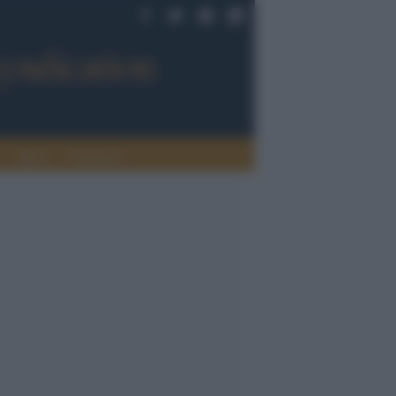
Sport
Tendenze