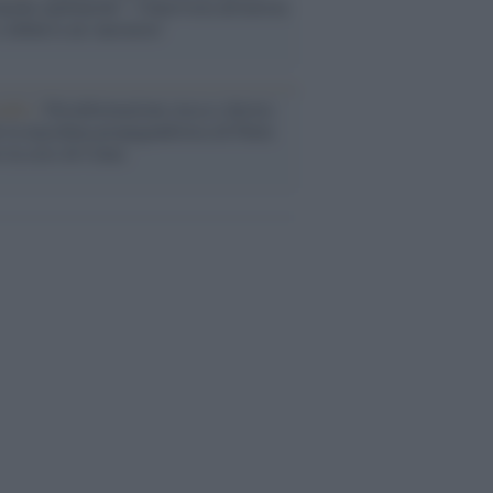
ache epafaniche": l'intervista all'artista
i definiva un 'narratore'
udio /
Disinformazione russa e destra:
 la macchina propagandistica di Putin
o la crisi di Ceuta