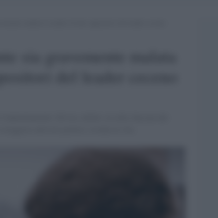
avemente malata la madre di due oppositori del leader ceceno
nte sia gravemente malata
positori del leader ceceno
'annientamento. Ed ora, infatti, in cella, fiaccata dal
aggiosi attivisti politici, rischia la vita.