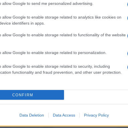
to allow Google to send me personalized advertising.
per la libertà condizionale, ma è stata respinta. È
Il Se
barch
 Corte Suprema della Cecenia, ma il 24 settembre
o allow Google to enable storage related to analytics like cookies on
dall'e
se, dal momento che la vittima, l’agente di
evice identifiers in apps.
tentat
servil
o da Musayeva, non ne era stata informata, scrive
o allow Google to enable storage related to functionality of the website
europ
dei m
o allow Google to enable storage related to personalization.
tivista per i diritti umani Abubakar
L'att
ev, ritenuto tra i fondatori del movimento di
Seri
o allow Google to enable storage related to security, including
cation functionality and fraud prevention, and other user protection.
rezza cecene rapirono Musayeva, portandola in
Musi
CONFIRM
un centro di detenzione preventiva. Nell’estate
que anni e mezzo di carcere a regime generale,
nza nei confronti di un agente di sicurezza
Data Deletion
Data Access
Privacy Policy
Il ri
 dopo essere stata rapita.