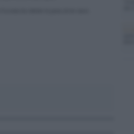
"Cron
che s
Cecenia ha ridotto la pena di tre mesi.
Lo st
anche
dietr
pp