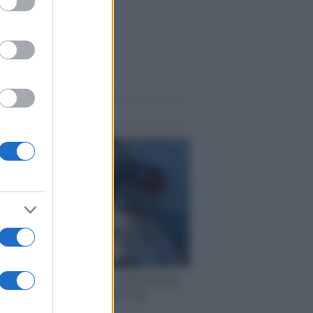
me notizie
ervista /
Marco Croatti e la Flottilla per
 le nostre vele gonfie grazie alla
vazione popolare