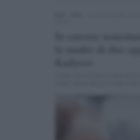
Home
>
Esteri
>
In carcere nonostante sia gr
Kadyrov
In carcere nonosta
la madre di due op
Kadyrov
Il leader ceceno Kadyrov ne aveva chiesto l
diabete, Zarema Musayeva, madre di due cor