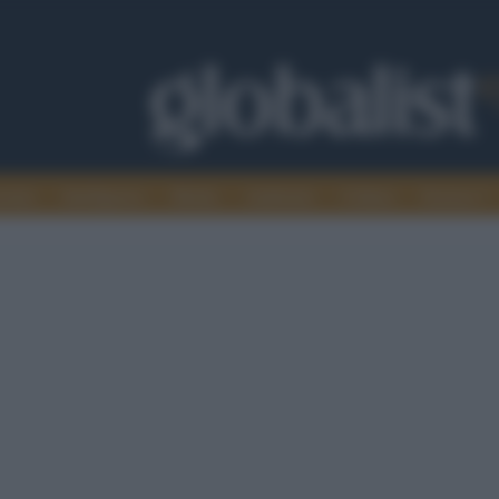
omia
Intelligence
Media
Ambiente
Cultura
Scienza