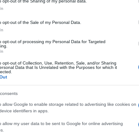
o opt-out of the Sharing of my personal data.
ogle consent section.
In
cchero nel sangue hanno raggiunto livelli
vvicinando a un punto critico. Zarema aumenta
o opt-out of the Sale of my Personal Data.
 ma questo non l’aiuta”, ha detto l’avvocato nel
In
to opt-out of processing my Personal Data for Targeted
ing.
Ulti
In
ttolineato il legale, stanno facendo tutto il
o opt-out of Collection, Use, Retention, Sale, and/or Sharing
rvizio Penitenziario Federale della Cecenia ha
ersonal Data that Is Unrelated with the Purposes for which it
lected.
 della Repubblica per il ricovero programmato
Out
a ancora ricevuta alcuna risposta.
consents
per prevenire un ulteriore aumento dei livelli di
o allow Google to enable storage related to advertising like cookies on
 Aspetta il ricovero in ospedale”, ha detto
evice identifiers in apps.
L'int
o allow my user data to be sent to Google for online advertising
Gaza:
s.
yeva scade nel marzo 2025. La difesa ha
solle