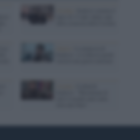
Groznyj /
Kadyrov nomina il
dyrov
figlio di 15 anni Adam capo
pia
della sicurezza della Cecenia
o
eca:
Guerra /
La minaccia di
lla
Kadyrov: se la Russia perde
eceno
inizierà una guerra nucleare
rov
Cecenia /
Il jihad di
 e
Kadyrov: "Musulmani di
tutto il mondo uniti nella
lotta alla Nato"