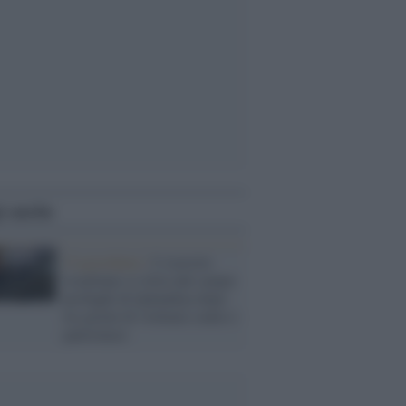
i anche
Cisgiordania /
L’esercito
israeliano si ritira dal campo
profughi di Qalandiya dopo
tre giorni di violenze contro i
palestinesi