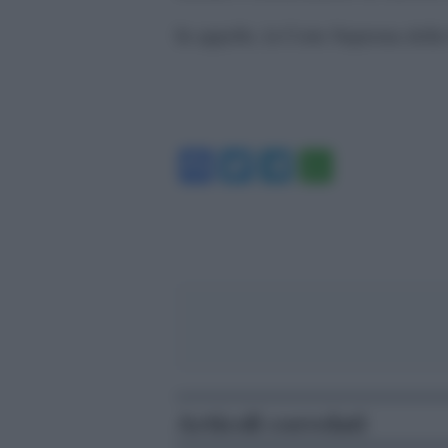
In appello, la Corte Suprema della 
Facebook
Twitter
Telegram
WhatsA
Articoli correlati