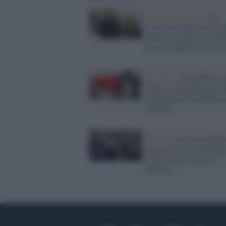
Federazione russa /
In
Cecenia il nipote di Ka
investe e uccide una cop
ma non andrà a process
La storia /
Repubblica C
rubato un purosangue de
'collezione' del leader c
Kadirov
Russia /
Il ceceno Kady
accetta le scuse del Papa
subito dopo rilancia le
minacce