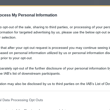
ocess My Personal Information
to opt-out of the sale, sharing to third parties, or processing of your per
formation for targeted advertising by us, please use the below opt-out s
 selection.
 that after your opt-out request is processed you may continue seeing i
ased on personal information utilized by us or personal information dis
chiesto l’annientamento. Ed ora, infatti, in
 prior to your opt-out.
a Musayeva, madre di due coraggiosi attivisti
rately opt-out of the further disclosure of your personal information by
he IAB’s list of downstream participants.
a nell’insediamento coloniale di Argun, è
tion may also be disclosed by us to third parties on the IAB’s List of 
 that may further disclose it to other third parties.
ontro la tortura, citando l’avvocato Alexander
 that this website/app uses one or more Google services and may gath
ocato, ha il diabete di tipo 2 insulino-
l Data Processing Opt Outs
including but not limited to your visit or usage behaviour. You may click 
 to Google and its third-party tags to use your data for below specifi