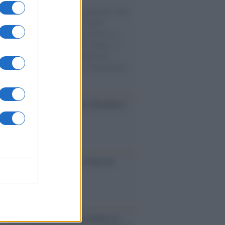
natore M5S racconta la sua esperienza sulle
e cariche di aiuti umanitari assalite
sercito israeliano. Una guerra atroce, il
ivo di disumanizzazione delle vittime, il
ismo del governo italiano e degli altri
ei, il ritorno al colonialismo. L'importanza
ovimenti.
esa /
Un estate di calcio: tra Mondiali e
e A
ca /
Al maestro Francesco Guccini
cordo /
Quando Guccini raccontava le