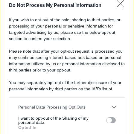
Do Not Process My Personal Information
Musica /
Al maestro Francesco Guccini
If you wish to opt-out of the sale, sharing to third parties, or
processing of your personal or sensitive information for
targeted advertising by us, please use the below opt-out
section to confirm your selection.
Il ricordo /
Quando Guccini raccontava le "Cronache
epafaniche": l'intervista all'artista che si definiva un
Please note that after your opt-out request is processed you
'narratore'
may continue seeing interest-based ads based on personal
information utilized by us or personal information disclosed to
third parties prior to your opt-out.
Lo studio /
Disinformazione russa e destra: anche la
You may separately opt-out of the further disclosure of your
macchina propagandistica di Putin dietro la crisi di Ceuta
personal information by third parties on the IAB’s list of
downstream participants.
Personal Data Processing Opt Outs
This information may also be disclosed by us to third parties
Tendenze /
Sale il numero degli acquisti online in Europa e
on the IAB’s List of Downstream Participants that may further
aumentano le vendite di articoli second hand
I want to opt-out of the Sharing of my
disclose it to other third parties.
personal data.
Opted In
Please note that this website/app uses one or more Google