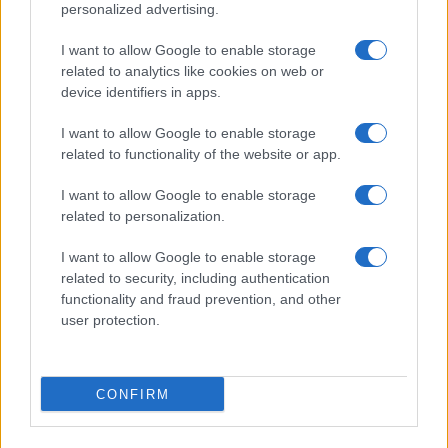
personalized advertising.
Giornale dello
Chi siamo
I want to allow Google to enable storage
Spettacolo
related to analytics like cookies on web or
Contributors
device identifiers in apps.
Wondernet
Facebook
I want to allow Google to enable storage
Giuliana Sgrena
related to functionality of the website or app.
Twitter
I want to allow Google to enable storage
Google News
related to personalization.
Mastodon
I want to allow Google to enable storage
related to security, including authentication
Cookie Policy
functionality and fraud prevention, and other
user protection.
Preferenze Privacy
CONFIRM
©2021 Globalist.it • All right reserved.