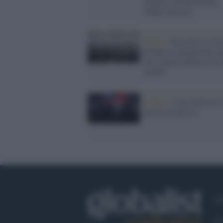
Jinping e Kuomintang,
Taipei protesta
Taipei /
Terremoto a Ta
fermata la produzione de
più grande fabbrica di c
mondo
Il libro /
Cina-Taiwan, l
guerra promessa
Ch
Co