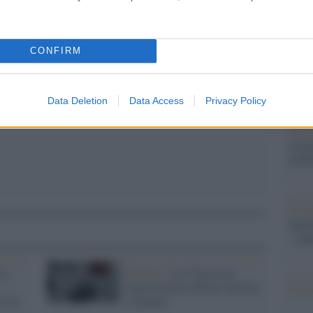
Il Se
barch
dall'e
pp
tentat
CONFIRM
servil
europ
dei m
Data Deletion
Data Access
Privacy Policy
Pales
asseg
rudi
L'eve
natu
– Ope
va
Pechino /
La Cina avvia
esercitazioni militari intorno
Il ri
a Xi
a Taiwan