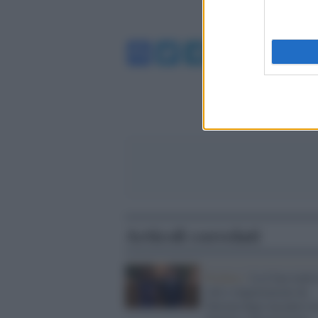
Facebook
Twitter
Telegram
WhatsA
Articoli correlati
Pechino /
La Cina riatti
voli e importazioni da
Taiwan dopo incontro tr