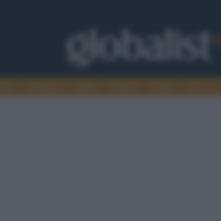
omia
Intelligence
Media
Ambiente
Cultura
Scienza