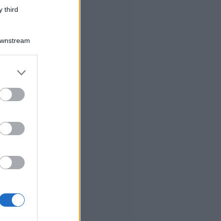
 third
Downstream
er and store
to grant or
ed purposes