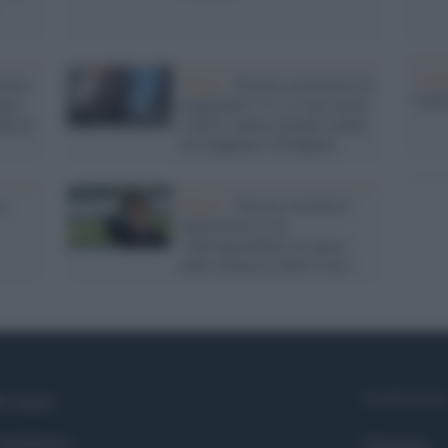
L'ann
iwan,
Taipei /
Taiwan, terremoto di
Laure
lla
magnitudo 7.4, ci sono morti
hip al
e feriti: paura tsunami anche
in Giappone e Filippine
a
Taipei /
Taiwan, trionfa il
democratico Lai:
"Salvaguardiamo il paese
dalla minaccia della Cina"
Syndication
i siamo
ntributors
Globalist