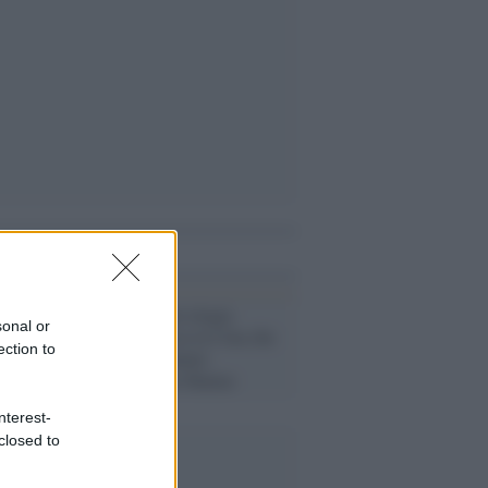
i anche
Taipei /
Israele elogia
sonal or
Taiwan e critica la Cina che
ection to
non ha condannato
esplicitamente Hamas
nterest-
closed to