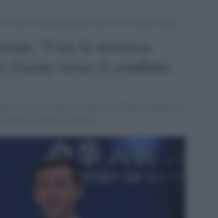
la retorica incendiaria guidano l’isola verso il conflitto militare”
iwan: "Con la retorica
l'isola verso il conflitto
nciato dal nuovo leader taiwanese Lai Ching-te durante il
origine dell'attuale escalation.