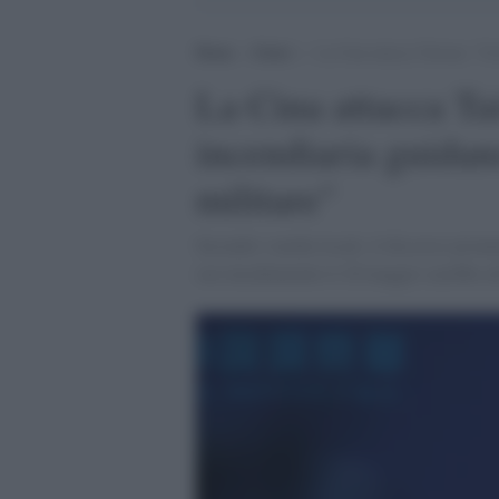
Home
>
Esteri
>
La Cina attacca Taiwan: “Con 
La Cina attacca Ta
incendiaria guidano 
militare"
Secondo i media locali, il discorso pronu
suo insediamento il 20 maggio sarebbe all'