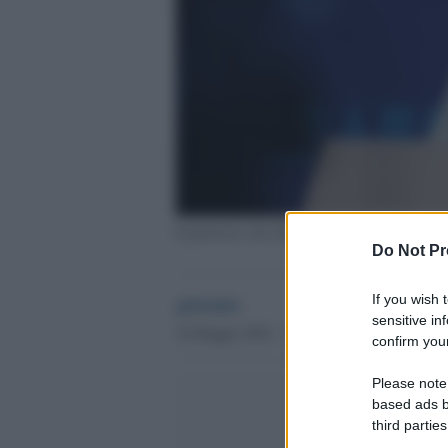
Il portavoce del ministero della Difesa cine
Do Not Pr
If you wish 
globalist
sensitive in
24 Maggio 2024 - 12.42
confirm your
Please note
based ads b
third parties