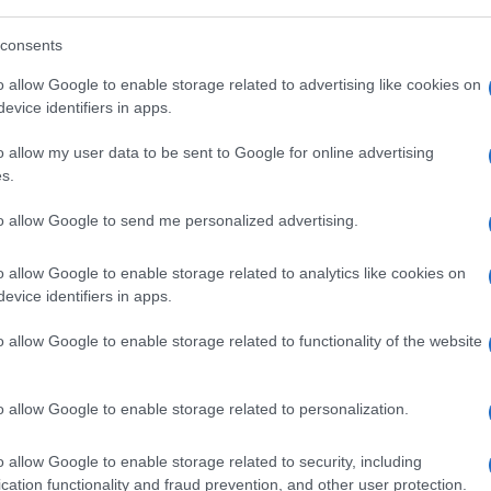
consents
olare di liberazione (PLA) cinese “continuerà a
o allow Google to enable storage related to advertising like cookies on
evice identifiers in apps.
e” in risposta ai sostenitori dell’”indipendenza
Ulti
o allow my user data to be sent to Google for online advertising
s.
o pronunciato dal nuovo leader taiwanese Lai
to allow Google to send me personalized advertising.
o il 20 maggio sarebbe all’origine dell’attuale
o allow Google to enable storage related to analytics like cookies on
evice identifiers in apps.
 amministrazione dal 1949, quando i resti delle
o allow Google to enable storage related to functionality of the website
Chiang Kai-shek (1887-1975) fuggirono lì dopo
inese. Pechino considera Taiwan una provincia
o allow Google to enable storage related to personalization.
L'int
Gaza:
solle
o allow Google to enable storage related to security, including
cation functionality and fraud prevention, and other user protection.