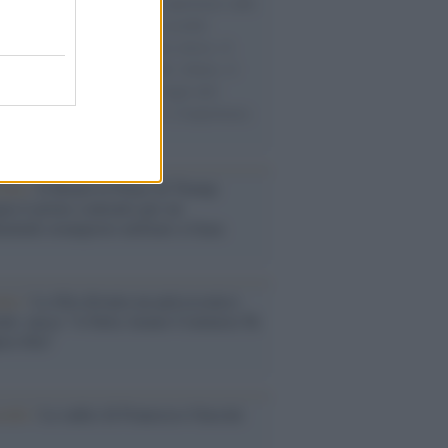
natore M5S racconta la sua esperienza sulle
e cariche di aiuti umanitari assalite
sercito israeliano. Una guerra atroce, il
ivo di disumanizzazione delle vittime, il
ismo del governo italiano e degli altri
ei, il ritorno al colonialismo. L'importanza
ovimenti.
tina /
Il Board of Peace di Trump
na il primo contratto per un
mentale avamposto militare a Gaza
nto /
La Sila diventa un palcoscenico
rale: nasce “A Farla Amare Comincia Tu
ra Sila”
cordo /
Le radici di Francesco Guccini