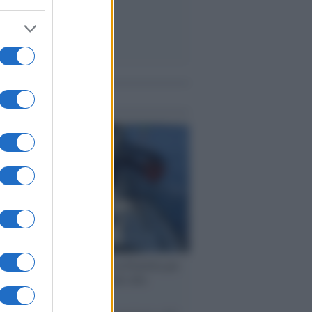
me notizie
ervista /
Marco Croatti e la Flottilla per
 le nostre vele gonfie grazie alla
vazione popolare