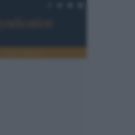
Sport
Tendenze