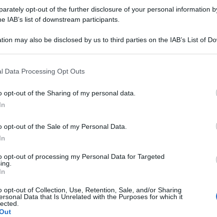
rately opt-out of the further disclosure of your personal information by
he IAB’s list of downstream participants.
tion may also be disclosed by us to third parties on the IAB’s List of 
 that may further disclose it to other third parties.
 that this website/app uses one or more Google services and may gath
l Data Processing Opt Outs
including but not limited to your visit or usage behaviour. You may click 
 to Google and its third-party tags to use your data for below specifi
o opt-out of the Sharing of my personal data.
ogle consent section.
In
n sta guidando l’isola verso un conflitto
aria: lo ha detto il portavoce del ministero della
o opt-out of the Sale of my Personal Data.
In
ferenza stampa.
to opt-out of processing my Personal Data for Targeted
ing.
Taiwan salirono al potere, sfidarono seriamente
In
muovendo apertamente l’idea di due Stati nel
o opt-out of Collection, Use, Retention, Sale, and/or Sharing
denza’ con l’aiuto di forze straniere, spingendo
ersonal Data that Is Unrelated with the Purposes for which it
lected.
wanesi a sull’orlo di una pericolosa situazione
Out