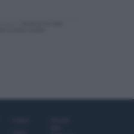
iversario /
90 anni di Yves Saint
nt, tra moda e scandali
Culture
Giornale
dello
Salute