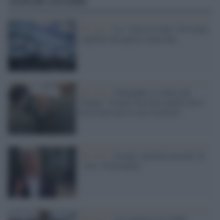
Articoli correlati
Tel Aviv /
La “vittoria totale” di Israele
significa una guerra senza fine
Tel Aviv /
Netanyahu si smarca da
Trump: "Israele farà tutto quello che è
necessario per la sua sicurezza"
Tel Aviv /
Israele, elezioni truccate? Il
"caso" Polymarket
Tel Aviv /
Un centinaio di soldati