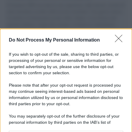
Il Senatore M5S racconta la sua esperienza sulle barche cariche di
aiuti umanitari assalite dall'esercito israeliano. Una guerra atroce,
il tentativo di disumanizzazione delle vittime, il servilismo del
governo italiano e degli altri europei, il ritorno al colonialismo.
L'importanza dei movimenti.
Do Not Process My Personal Information
Il caso /
Trump ha quasi esaurito l'arsenale Usa, ma il
tycoon smentisce
If you wish to opt-out of the sale, sharing to third parties, or
processing of your personal or sensitive information for
targeted advertising by us, please use the below opt-out
section to confirm your selection.
Chiesa /
Papa Leone XIV denuncia le violenze in Ucraina e
Russia e chiede il rispetto del diritto umanitario e della
Please note that after your opt-out request is processed you
diplomazia
may continue seeing interest-based ads based on personal
information utilized by us or personal information disclosed to
third parties prior to your opt-out.
Il centenario /
A L'Aquila arriva la mostra "Tito, 100 anni
You may separately opt-out of the further disclosure of your
attraverso la forma"
personal information by third parties on the IAB’s list of
downstream participants.