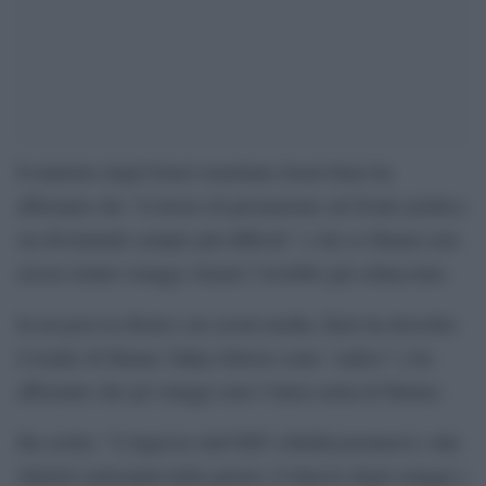
Il ministro degli Esteri israeliano Israel Katz ha
affermato che “il lavoro di persuasione sul fronte politico
sta diventando sempre più difficile” e che se Hamas non
avesse tenuto ostaggi, Israele l’avrebbe già schiacciato.
In un post in ebraico sui social media, Katz ha descritto
il leader di Hamas Yahya Sinwar come “sadico” e ha
affermato che gli ostaggi sono l’unica arma di Hamas.
Ha scritto: “L’ingresso dell’IDF a Rafah promuove i due
obiettivi principali della guerra: il rilascio degli ostaggi e