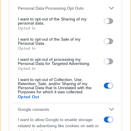
Personal Data Processing Opt Outs
This information may also be disclosed by us to third parties
Il medagliere /
Europei di nuoto: Pellecani guida una super
on the IAB’s List of Downstream Participants that may further
I want to opt-out of the Sharing of my
Italia
disclose it to other third parties.
personal data.
Opted In
Please note that this website/app uses one or more Google
services and may gather and store information including but
I want to opt-out of the Sale of my
Personal Data.
not limited to your visit or usage behaviour. You may click to
Opted In
grant or deny consent to Google and its third-party tags to
use your data for below specified purposes in below Google
I want to opt-out of processing my
consent section.
Personal Data for Targeted Advertising.
Opted In
I want to opt-out of Collection, Use,
Retention, Sale, and/or Sharing of my
Personal Data that Is Unrelated with the
Purposes for which it was collected.
Opted Out
Syndication
Culture
Google consents
Salute
Globalist
I want to allow Google to enable storage
related to advertising like cookies on web or
Megachip