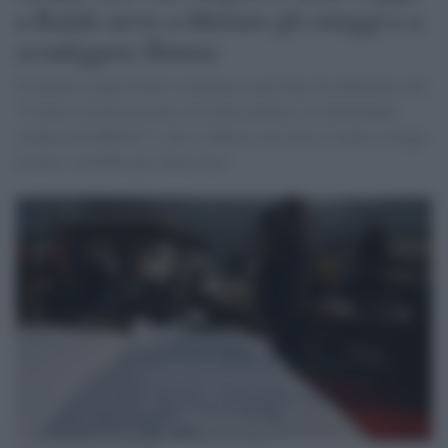
a Rafah serve a liberare gli ostaggi e a
sconfiggere Hamas
Il ministro degli Esteri israeliano Israel Katz ha affermato che
“il lavoro di persuasione sul fronte politico sta diventando
sempre più difficile” e che se Hamas non avesse tenuto ostaggi,
Israele l’avrebbe già schiacciato.