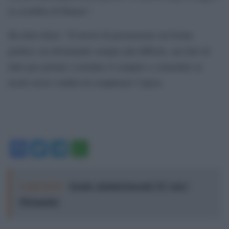
la sconfitta di Hamas”.
Ha detto Katz: “Il lavoro di persuasione sul fronte
politico sta diventando sempre più difficile, ma farò di
tutto per portare a termine il compito e consentire ai
nostri eroici soldati di completare l’opera.
Facebook
Twitter
Telegram
WhatsApp
Leggi anche:
Israele, elezioni truccate? Il "caso"
Polymarket