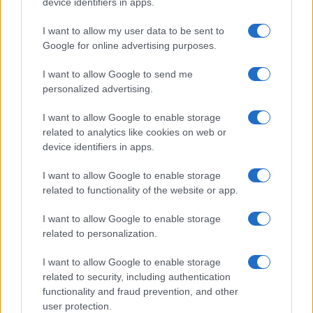
Globalscience
device identifiers in apps.
GiULia
Globalsport
I want to allow my user data to be sent to
Google for online advertising purposes.
Prima Pagina
I want to allow Google to send me
personalized advertising.
Giornale dello
Chi siamo
I want to allow Google to enable storage
Spettacolo
related to analytics like cookies on web or
Contributors
device identifiers in apps.
Wondernet
Facebook
I want to allow Google to enable storage
Giuliana Sgrena
related to functionality of the website or app.
Twitter
I want to allow Google to enable storage
Google News
related to personalization.
Mastodon
I want to allow Google to enable storage
related to security, including authentication
Cookie Policy
functionality and fraud prevention, and other
user protection.