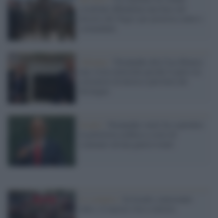
israeliani abbandona una base nel
deserto del Negev per protesta contro i
comandanti
Alleanze /
Netanyahu alla Casa Bianca:
una visita elettorale perché il patto tra
estremisti di destra è più forte dei
distinguo
Israele /
Netanyahu vuole far esplodere
la polveriera arabica a costo di
scatenare ad una guerra totale
Lo scenario /
In Israele, nonostante
tutto, c'è ancora vita a sinistra