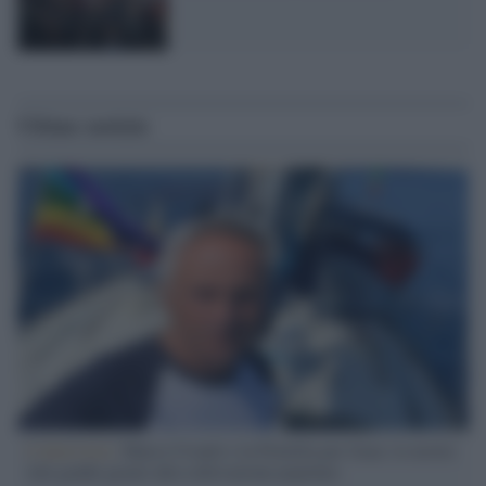
Ultime notizie
L'intervista /
Marco Croatti e la Flottilla per Gaza: le nostre
vele gonfie grazie alla sollevazione popolare