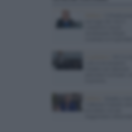
Dublino /
L'Irlanda pre
una legge che vieti il
commercio con gli
insediamenti illegali
israeliani in Cisgiordan
La polemica /
Gli Usa f
scalo in un aeroporto
irlandese per deportare
palestinesi in Israele: c
la protesta
Dublino /
Irlanda a sini
Catherine Connolly elet
presidente con una
maggioranza schiaccian