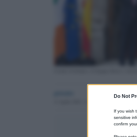
I leader di Irlanda e di Spagna Harris e Sanc
globalist
Do Not Pr
13 Aprile 2024 - 12.24
If you wish 
sensitive in
confirm your
Please note