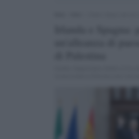
Home
>
Esteri
>
Irlanda e Spagna: patto per c
Irlanda e Spagna: p
un'alleanza di paes
di Palestina
Irlanda e Spagna hanno ribadito la loro in
riconosceranno la Palestina come stato na