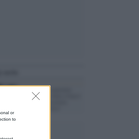
i anche
Dublino /
Il vicepremier
irlandese: "La fame a Gaza è
un affronto alla nostra
umanità collettiva"
sonal or
ection to
nterest-