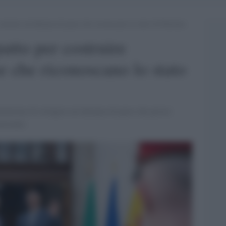
ostruire un’alleanza di paese che riconoscano lo stato di Palestina
atto per costruire
e che riconoscano lo stato
tenzione di stringere un’alleanza di paesi che presto
zionale.