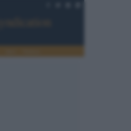
Sport
Tendenze