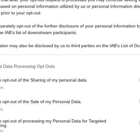
ased on personal information utilized by us or personal information dis
 prior to your opt-out.
rately opt-out of the further disclosure of your personal information by
he IAB’s list of downstream participants.
tion may also be disclosed by us to third parties on the IAB’s List of 
 that may further disclose it to other third parties.
 that this website/app uses one or more Google services and may gath
l Data Processing Opt Outs
including but not limited to your visit or usage behaviour. You may click 
loro intenzione di stringere un’alleanza di paesi
 to Google and its third-party tags to use your data for below specifi
o opt-out of the Sharing of my personal data.
tina come stato nazionale.
ogle consent section.
In
is, e il primo ministro spagnolo, Pedro Sánchez,
o opt-out of the Sale of my Personal Data.
ere il sostegno internazionale per una
In
alestina.
to opt-out of processing my Personal Data for Targeted
ing.
In
bilaterali a Dublino per dare slancio a