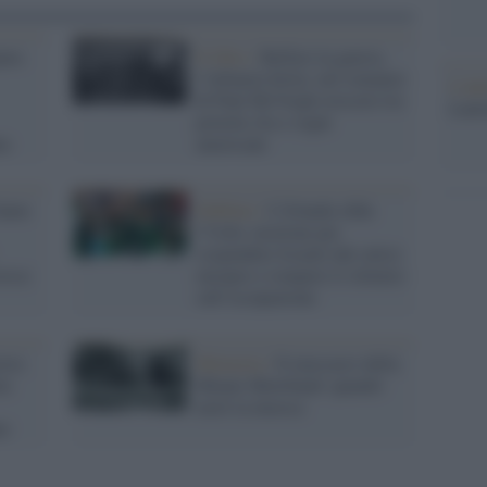
para
Il libro /
Belfast in guerra,
l’infanzia ferita: nel romanzo
L'ann
di Paul McVeigh crescere tra
Laure
povertà, Ira e sogni
ia
americani
anno
Dublino /
L’Irlanda sfida
l’Uefa: mozione per
sospendere Israele dal calcio
resce
europeo e rompere il silenzio
sull’occupazione
stra:
Memoria /
Il massacro della
ta
Miami Showband: quando
morì la musica
te