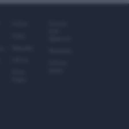
Culture
Giornale
dello
Salute
Spettacolo
Megachip
nce
Wondernet
GiULia
Giuliana
Sgrena
Prima
Pagina