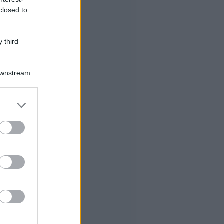
closed to
 third
Downstream
er and store
to grant or
ed purposes