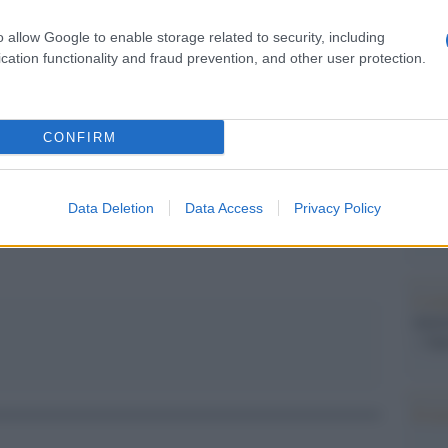
Il Se
barch
o allow Google to enable storage related to security, including
dall'e
cation functionality and fraud prevention, and other user protection.
tentat
servil
europ
dei m
CONFIRM
pp
Pales
asseg
Data Deletion
Data Access
Privacy Policy
rudi
L'eve
natu
– Ope
Il ri