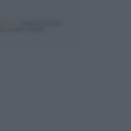
iversario /
90 anni di Yves Saint
nt, tra moda e scandali