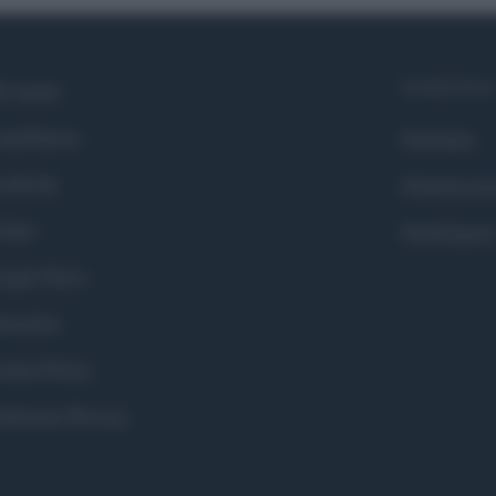
Syndication
i siamo
ntributors
Globalist
cebook
Globalscie
itter
Globalsport
ogle News
stodon
okie Policy
eferenze Privacy