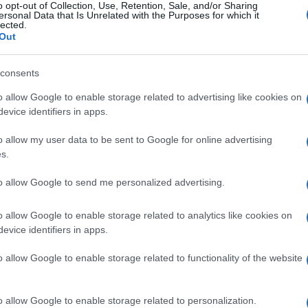
o e all’esterno dell’UE. Il riconoscimento dello
o opt-out of Collection, Use, Retention, Sale, and/or Sharing
ersonal Data that Is Unrelated with the Purposes for which it
ndo molto”, ha detto Harris in una conferenza
lected.
Out
consents
 e altri paesi “quando sarà il momento giusto”,
Ulti
o allow Google to enable storage related to advertising like cookies on
ca o nominare gli altri paesi.
evice identifiers in apps.
farlo con quanti più altri possibile per dare
o allow my user data to be sent to Google for online advertising
s.
ssaggio più forte. Il popolo di Israele merita un
 vale per il popolo palestinese. Uguale sovranità,
to allow Google to send me personalized advertising.
e persone di ogni fede e di ogni tradizione
o allow Google to enable storage related to analytics like cookies on
evice identifiers in apps.
o allow Google to enable storage related to functionality of the website
L'int
e l’emergenza migratoria viene usata per alimentare
Gaza:
solle
o allow Google to enable storage related to personalization.