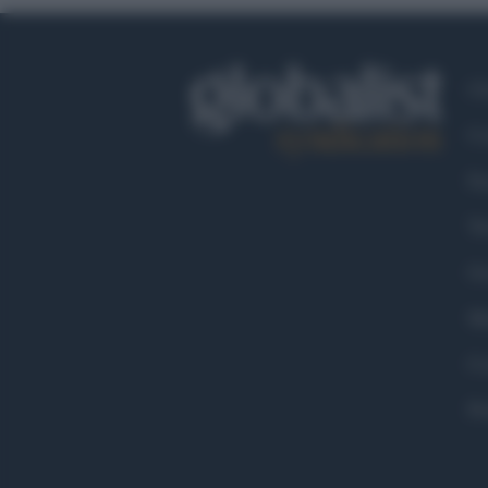
Ch
Co
Fa
Tw
Go
Ma
Co
Pr