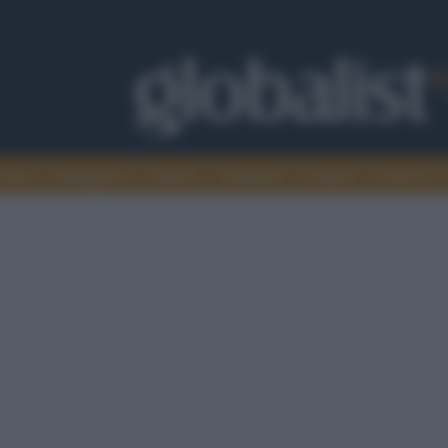
omia
Intelligence
Media
Ambiente
Cultura
Scienza