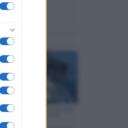
me notizie
ervista /
Marco Croatti e la Flottilla per
 le nostre vele gonfie grazie alla
vazione popolare