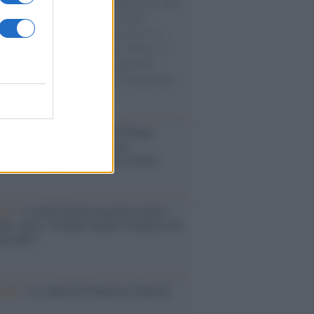
natore M5S racconta la sua esperienza sulle
e cariche di aiuti umanitari assalite
sercito israeliano. Una guerra atroce, il
ivo di disumanizzazione delle vittime, il
ismo del governo italiano e degli altri
ei, il ritorno al colonialismo. L'importanza
ovimenti.
tina /
Il Board of Peace di Trump
na il primo contratto per un
mentale avamposto militare a Gaza
nto /
La Sila diventa un palcoscenico
rale: nasce “A Farla Amare Comincia Tu
ra Sila”
cordo /
Le radici di Francesco Guccini