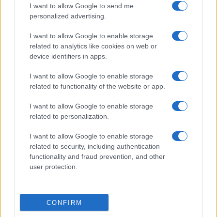
I want to allow Google to send me
personalized advertising.
Giornale dello
Chi siamo
I want to allow Google to enable storage
Spettacolo
related to analytics like cookies on web or
Contributors
device identifiers in apps.
Wondernet
Facebook
I want to allow Google to enable storage
Giuliana Sgrena
related to functionality of the website or app.
Twitter
I want to allow Google to enable storage
Google News
related to personalization.
Mastodon
I want to allow Google to enable storage
related to security, including authentication
Cookie Policy
functionality and fraud prevention, and other
user protection.
Preferenze Privacy
CONFIRM