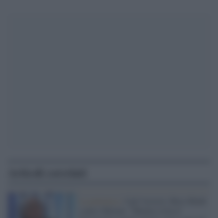
Articoli correlati
La polemica /
Cgil 'tossica', Rosy Bindi
contro Meloni: "Mentre evita il