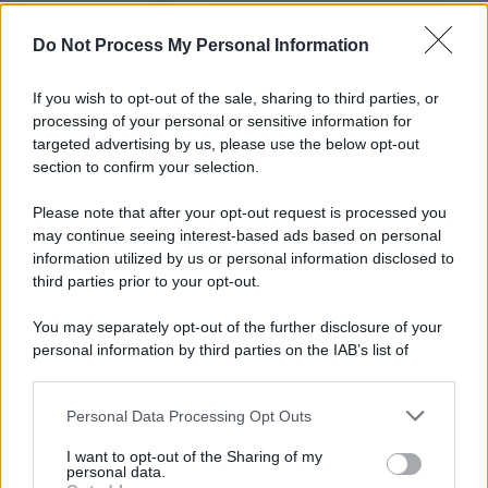
L'importanza dei movimenti.
Do Not Process My Personal Information
Tendenze /
Sale il numero degli acquisti online in Europa e
aumentano le vendite di articoli second hand
If you wish to opt-out of the sale, sharing to third parties, or
processing of your personal or sensitive information for
targeted advertising by us, please use the below opt-out
section to confirm your selection.
Pd /
Un partito progressista e di sinistra che si spacca sul
riarmo ha un serio problema
Please note that after your opt-out request is processed you
may continue seeing interest-based ads based on personal
information utilized by us or personal information disclosed to
third parties prior to your opt-out.
Il caso /
Trump ha quasi esaurito l'arsenale Usa, ma il
You may separately opt-out of the further disclosure of your
tycoon smentisce
personal information by third parties on the IAB’s list of
downstream participants.
Personal Data Processing Opt Outs
This information may also be disclosed by us to third parties
La banca /
Caso Mps: i pm milanesi ora vogliono vederci
on the IAB’s List of Downstream Participants that may further
I want to opt-out of the Sharing of my
chiaro sulle “chat” tra un dirigente del Mef e alcuni ministri
disclose it to other third parties.
personal data.