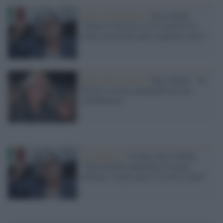
Partito democratico /
Rosy Bindi:
"Senza il Pd non si fa la sinistra in
Italia, ma da che parte vogliono stare?"
Partito democratico /
Rosy Bindi: "Al
Pd non servono gattopardi ma una
rifondazione"
La polemica /
Ucraina, Rosy Bindi:
"Inaccettabile aumentare la spesa
militare, la pace non si fa con le armi"