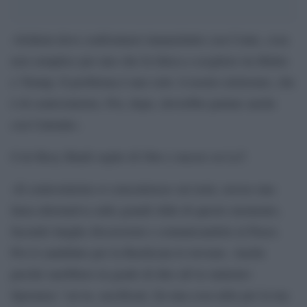
«Schlein deve confrontarsi innanzitutto con Conte, cosa
non semplice per uno che fa fatica a scegliere tra Biden
e Trump. Il problema è uno solo: il nostro elettorato, che
è di centrosinistra. Poi, dopo, dovrebbe parlare anche
con Calenda».
Così Rosy Bindi ospite di Otto e mezzo su La7.
«Il centrosinistra si concentrasse sui temi, avesse una
linea alternativa sulle grandi sfide di questo momento,
facendo lunghe discussioni e comunicandole al Paese.
Poi il candidato per la Basilicata lo trovano. Anche
perché sarebbero in grado di dire all’ex ministro
Speranza `vai tu, sacrificati, fai una cosa utile per la tua