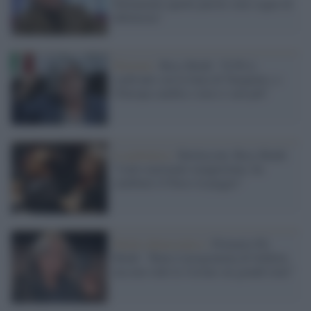
Parlamento quelle parole sono segno di
debolezza"
Elezioni /
Rosy Bindi: "Il Pd si
confronti con la linea di Tarquinio, o
l'Europa cambia o non ci sarà più"
La polemica /
Berlusconi, Rosy Bindi:
"Lutto nazionale inopportuno, ha
cambiato il Paese in peggio"
Partito democratico /
Primarie Pd,
Bindi: "Bene il programma di Schlein,
ma non vedo la visione sui grandi temi"