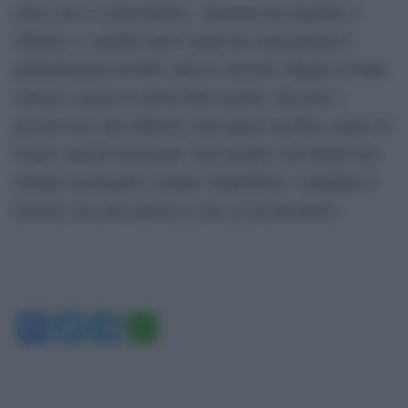
terra e per il centrosinistra´. Speranza ha sbagliato a
rifiutare, ci sarebbe stata l’unità del centrosinistra e
probabilmente avrebbe vinto le elezioni. Magari avrebbe
rimesso a posto la sanità della regione. Siccome i
giovani non sono abituati a fare questi sacrifici, siamo di
fronte a questa situazione. Sarà sempre così finché non
faranno un progetto comune. Dopodiché, i candidati si
trovano, ma sono queste le cose su cui discutere».
Facebook
Twitter
Telegram
WhatsApp