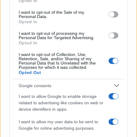
Opted In
Please note that this website/app uses one or more Google
services and may gather and store information including but
I want to opt-out of the Sale of my
Personal Data.
not limited to your visit or usage behaviour. You may click to
Opted In
grant or deny consent to Google and its third-party tags to
use your data for below specified purposes in below Google
I want to opt-out of processing my
consent section.
Personal Data for Targeted Advertising.
Opted In
I want to opt-out of Collection, Use,
Retention, Sale, and/or Sharing of my
Personal Data that Is Unrelated with the
Purposes for which it was collected.
Opted Out
Syndication
Culture
Google consents
Salute
Globalist
I want to allow Google to enable storage
related to advertising like cookies on web or
Megachip
Globalscience
device identifiers in apps.
GiULia
Globalsport
I want to allow my user data to be sent to
Google for online advertising purposes.
Prima Pagina