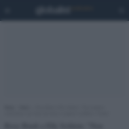
Home
>
Esteri
>
Rosy Bindi a Elly Schlein: “Non semplice
confrontarsi con Conte che fatica a scegliere tra Biden e Trump”
Rosy Bindi a Elly Schlein: "Non