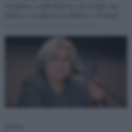
semplice confrontarsi con Conte che
fatica a scegliere tra Biden e Trump"
Così Rosy Bindi ospite di Otto e mezzo su La7.
globalist