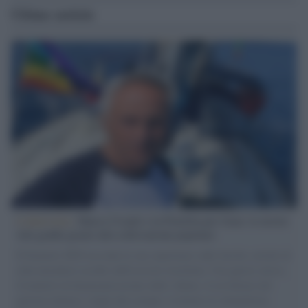
Ultime notizie
L'intervista /
Marco Croatti e la Flottilla per Gaza: le nostre
vele gonfie grazie alla sollevazione popolare
Il Senatore M5S racconta la sua esperienza sulle barche cariche di
aiuti umanitari assalite dall'esercito israeliano. Una guerra atroce,
il tentativo di disumanizzazione delle vittime, il servilismo del
governo italiano e degli altri europei, il ritorno al colonialismo.