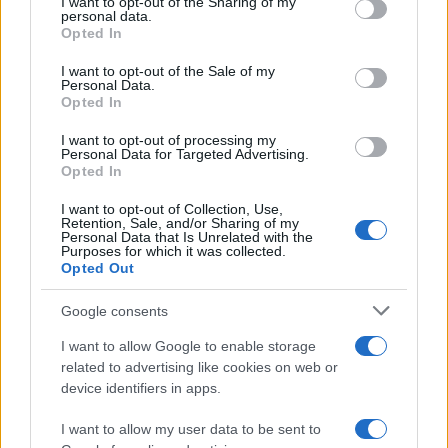
I want to opt-out of the Sharing of my
disclose it to other third parties.
personal data.
Opted In
Please note that this website/app uses one or more Google
services and may gather and store information including but
I want to opt-out of the Sale of my
Personal Data.
not limited to your visit or usage behaviour. You may click to
Opted In
grant or deny consent to Google and its third-party tags to
use your data for below specified purposes in below Google
I want to opt-out of processing my
consent section.
Personal Data for Targeted Advertising.
Opted In
I want to opt-out of Collection, Use,
Retention, Sale, and/or Sharing of my
Personal Data that Is Unrelated with the
Purposes for which it was collected.
Opted Out
Syndication
Culture
Google consents
Salute
Globalist
I want to allow Google to enable storage
related to advertising like cookies on web or
Megachip
Globalscience
device identifiers in apps.
GiULia
Globalsport
I want to allow my user data to be sent to