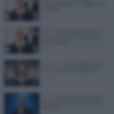
"Liberata la Russia, mi candiderò alla
presidenza"
Russia /
Yulia Navalnaya contro la
revoca Ue di sanzioni a due oligarchi
russi: "Dannosa"
Strasburgo /
Yulia Navalnaya accusa
Putin: "È un mostro sanguinario"
Russia /
Yulia Navalnaya: "Putin, sei
un demone assassino, ne risponderai
anche a Dio"