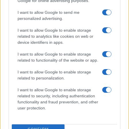
Google for online advertising purposes.
Prima Pagina
I want to allow Google to send me
personalized advertising.
Giornale dello
Chi siamo
I want to allow Google to enable storage
Spettacolo
related to analytics like cookies on web or
Contributors
device identifiers in apps.
Wondernet
Facebook
I want to allow Google to enable storage
Giuliana Sgrena
related to functionality of the website or app.
Twitter
I want to allow Google to enable storage
Google News
related to personalization.
Mastodon
I want to allow Google to enable storage
related to security, including authentication
Cookie Policy
functionality and fraud prevention, and other
user protection.
Preferenze Privacy