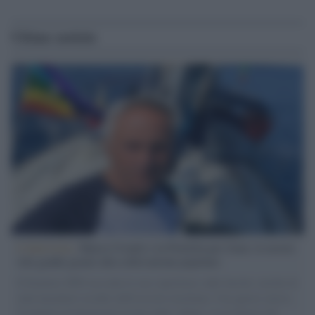
Ultime notizie
L'intervista /
Marco Croatti e la Flottilla per Gaza: le nostre
vele gonfie grazie alla sollevazione popolare
Il Senatore M5S racconta la sua esperienza sulle barche cariche di
aiuti umanitari assalite dall'esercito israeliano. Una guerra atroce,
il tentativo di disumanizzazione delle vittime, il servilismo del