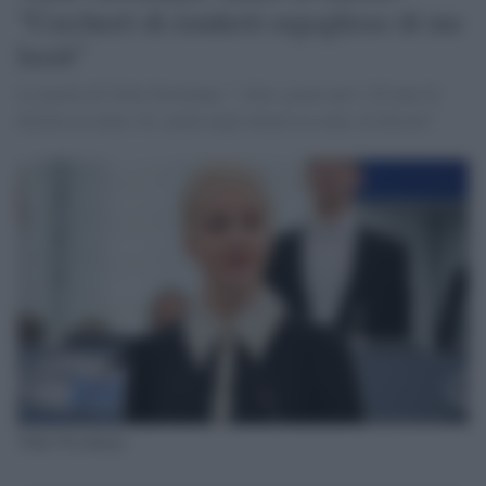
"Cercherò di renderti orgoglioso di me
lassù"
Le parole di Yulia Navalnaya :"Alex, grazie per i 26 anni di
felicità assoluta. Sì, anche negli ultimi tre anni, di felicità"
Yulia Navalnaya