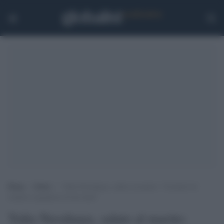
Home
>
Esteri
>
Yulia Navalnaya, saluto al marito: “Cercherò di
renderti orgoglioso di me lassù”
Yulia Navalnaya, saluto al marito: