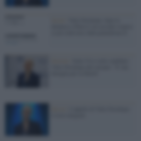
Social /
Yulia Navalnaya: dopo la
denuncia a Putin il suo account sospeso
(e poi riattivato) dalla piattaforma X
Elezioni /
Italia Viva vuole candidare
Yulia Navalnaya alle europee: "E' una
battaglia per la libertà"
Russia /
L'appello di Yulia Navalnaya:
il testo integrale