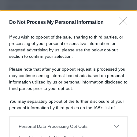
governo italiano e degli altri europei, il ritorno al colonialismo.
L'importanza dei movimenti.
Do Not Process My Personal Information
Il lutto /
Addio a Livio Berruti, leggenda dello sprint
italiano
If you wish to opt-out of the sale, sharing to third parties, or
processing of your personal or sensitive information for
targeted advertising by us, please use the below opt-out
section to confirm your selection.
Il libro /
Crescere significa pentirsi: l’immaturità degli
italiani tra berlusconismo, fascismo e nuove nostalgie
Please note that after your opt-out request is processed you
may continue seeing interest-based ads based on personal
information utilized by us or personal information disclosed to
third parties prior to your opt-out.
Memoria /
Quando Pasolini raccontava i minatori italiani in
You may separately opt-out of the further disclosure of your
Belgio dopo Marcinelle
personal information by third parties on the IAB’s list of
downstream participants.
Personal Data Processing Opt Outs
This information may also be disclosed by us to third parties
Il libro /
La letteratura che racconta l’estate
on the IAB’s List of Downstream Participants that may further