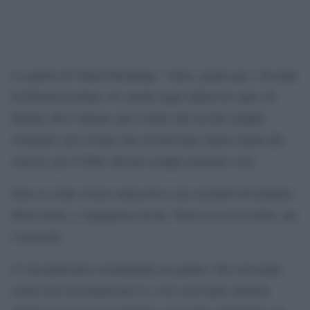
Le parole di Yulia Navalnaya :”Alex, grazie per i 26 anni
di felicità assoluta. Sì, anche negli ultimi tre anni, di
felicità. Per l’amore, per il fatto che mi hai sempre
sostenuto, per il fatto che mi hai fatto ridere anche dal
carcere, per il fatto che hai sempre pensato a me.
Non so come vivere senza di te, ma cercherò di renderti
felice lassù, e orgoglioso di me. Non so se ce la farò, ma
ci proverò.
Ci incontreremo sicuramente un giorno. Ho così tante
storie non raccontate per te, e ho così tante canzoni