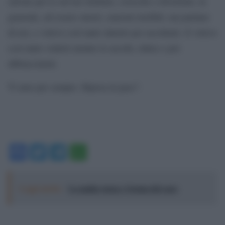
salvate per te sul tuo telefono, sciocche e divertenti, in
generale, ad essere onesti, canzoni terribili, ma parlano
di noi, e volevo così tanto dartele per ascoltarle. E volevo
così tanto vederti mentre le ascolti, ridere e poi
abbracciarmi.
Ti amo per sempre. Riposa in pace”.
Facebook
Twitter
Telegram
WhatsApp
Leggi anche:
La mafia russa e l'arma del caos