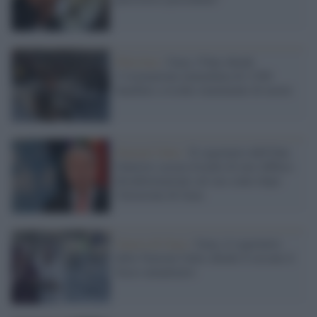
Palestina /
Gaza, l'Onu chiede
l’evacuazione immediata di 2.500
bambini a rischio imminente di morte
Nazioni Unite /
Il segretario dell'Onu
Guterres accusa Israele di aver diffuso
disinformazione sul suo conto dopo
l'invasione di Gaza
Guerra di Gaza /
Gaza, il segretario
delle Nazioni Unite chiede il cessate il
fuoco umanitario