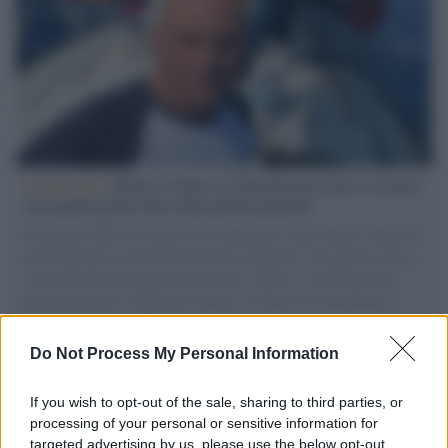
L'intervista /
Marco Croatti e la Flottilla per Gaza: le nostre
vele gonfie grazie alla sollevazione popolare
Il Senatore M5S racconta la sua esperienza sulle barche cariche di
aiuti umanitari assalite dall'esercito israeliano. Una guerra atroce,
il tentativo di disumanizzazione delle vittime, il servilismo del
governo italiano e degli altri europei, il ritorno al colonialismo.
L'importanza dei movimenti.
Do Not Process My Personal Information
Tel Aviv /
La “vittoria totale” di Israele significa una guerra
senza fine
If you wish to opt-out of the sale, sharing to third parties, or
processing of your personal or sensitive information for
targeted advertising by us, please use the below opt-out