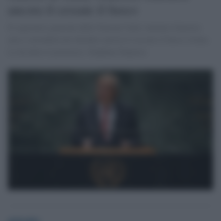
ancora il cessate il fuoco
Il segretario generale delle Nazioni Unite António Guterres
non si arrenderà nel chiedere ancora il cessate il fuoco a Gaza.
Lo ha detto il portavoce, Stéphane Dujarric.
globalist