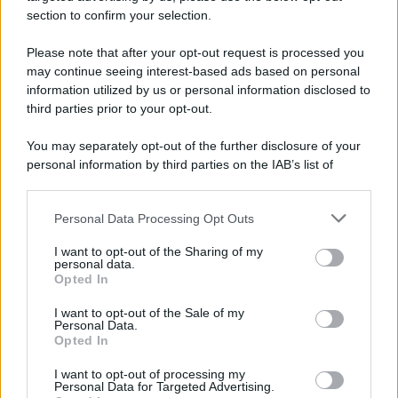
section to confirm your selection.
Vangelo /
La vita si intreccia con le paure come il giorno
succede alla notte
Please note that after your opt-out request is processed you
may continue seeing interest-based ads based on personal
information utilized by us or personal information disclosed to
third parties prior to your opt-out.
La scoperta /
Oplontis, le vittime dell’eruzione del Vesuvio
You may separately opt-out of the further disclosure of your
furono più numerose del previsto
personal information by third parties on the IAB’s list of
downstream participants.
Personal Data Processing Opt Outs
This information may also be disclosed by us to third parties
Il medagliere /
Europei di nuoto: Pellecani guida una super
on the IAB’s List of Downstream Participants that may further
I want to opt-out of the Sharing of my
Italia
disclose it to other third parties.
personal data.
Opted In
Please note that this website/app uses one or more Google
services and may gather and store information including but
I want to opt-out of the Sale of my
Personal Data.
not limited to your visit or usage behaviour. You may click to
Opted In
grant or deny consent to Google and its third-party tags to
use your data for below specified purposes in below Google
I want to opt-out of processing my
consent section.
Personal Data for Targeted Advertising.