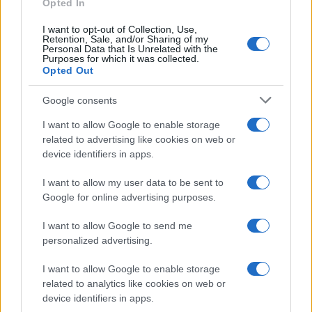
Opted In
I want to opt-out of Collection, Use,
Retention, Sale, and/or Sharing of my
Personal Data that Is Unrelated with the
Purposes for which it was collected.
Opted Out
Syndication
Culture
Google consents
Salute
Globalist
I want to allow Google to enable storage
related to advertising like cookies on web or
Megachip
Globalscience
device identifiers in apps.
GiULia
Globalsport
I want to allow my user data to be sent to
Google for online advertising purposes.
Prima Pagina
I want to allow Google to send me
personalized advertising.
Giornale dello
Chi siamo
I want to allow Google to enable storage
Spettacolo
related to analytics like cookies on web or
Contributors
device identifiers in apps.
Wondernet