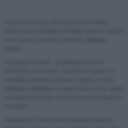
Il segretario generale delle Nazioni Unite António
Guterres non si arrenderà nel chiedere ancora il cessate il
fuoco a Gaza. Lo ha detto il portavoce, Stéphane
Dujarric.
«Il segretario generale – ha dichiarato nel corso
dell’incontro con i media – ha notato che anche se il
Consiglio di sicurezza non è stato in grado, la scorsa
settimana, di dichiarare il cessate il fuoco a Gaza, questo
resta ancora necessario, e ha promesso che non fermerà i
suoi sforzi».
Il riferimento è alla risoluzione presentata venerdì in