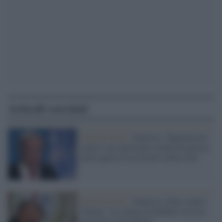
Articoli correlati
Nazioni Unite /
Guterres: 'Ragionevoli
motivi' per ipotizzare crimini di guerra
nella guerra Usa-Israele contro Iran
Nazioni Unite /
Guterres (Onu) contro
Trump: "La cattura di Maduro crea un
pericoloso precedente"