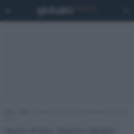
Home
>
Esteri
>
Guerra di Gaza, Guterres chiederà ancora il cessate il
fuoco
Guerra di Gaza, Guterres chiederà