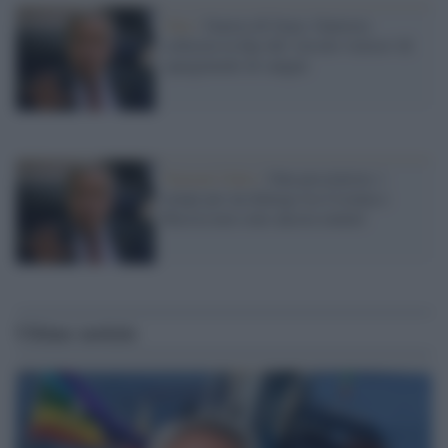
Onu /
Guerra di Gaza: Guterres
sollecita la fine del 'circolo vizioso' di
spargimenti di sangue
Nazioni Unite /
Onu pessimista: i
tempi per un dialogo tra Ucraina e
Russia non sono ancora maturi
Ultime notizie