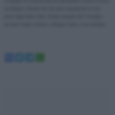
Consiglio di sicurezza per un immediato cessate il fuoco
tra Hamas e Israele ma che non è passata per il veto
posto dagli Stati Uniti. Tredici membri del Consiglio
avevano votato a favore, il Regno Unito si era astenuto.
Facebook
Twitter
Telegram
WhatsApp