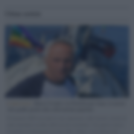
Ultime notizie
L'intervista /
Marco Croatti e la Flottilla per Gaza: le nostre
vele gonfie grazie alla sollevazione popolare
Il Senatore M5S racconta la sua esperienza sulle barche cariche di
aiuti umanitari assalite dall'esercito israeliano. Una guerra atroce,
il tentativo di disumanizzazione delle vittime, il servilismo del