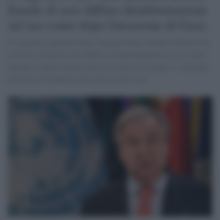
Israele di aver diffuso disinformazione
sul suo conto dopo l'invasione di Gaza
Il segretario generale delle Nazioni Unite António Guterres ha
accusato Israele di aver diffuso disinformazione sul suo conto
durante la guerra durata oltre otto mesi tra Israele e i militanti
palestinesi di Hamas nella Striscia di Gaza.