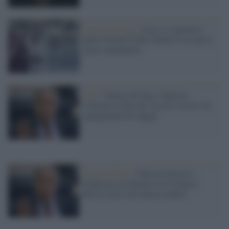
Guerra di Gaza /
Gaza, il segretario
delle Nazioni Unite chiede il cessate il
fuoco umanitario
Onu /
Guerra di Gaza: Guterres
sollecita la fine del 'circolo vizioso' di
spargimenti di sangue
Nazioni Unite /
Onu pessimista: i
tempi per un dialogo tra Ucraina e
Russia non sono ancora maturi