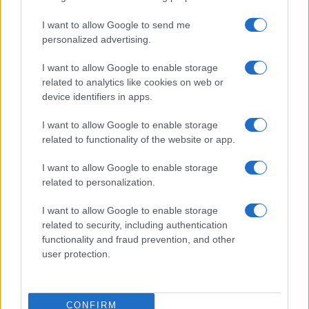
Prima Pagina
I want to allow Google to send me
personalized advertising.
Giornale dello
Chi siamo
I want to allow Google to enable storage
Spettacolo
related to analytics like cookies on web or
Contributors
device identifiers in apps.
Wondernet
Facebook
I want to allow Google to enable storage
Giuliana Sgrena
related to functionality of the website or app.
Twitter
I want to allow Google to enable storage
Google News
related to personalization.
Mastodon
I want to allow Google to enable storage
related to security, including authentication
Cookie Policy
functionality and fraud prevention, and other
user protection.
Preferenze Privacy
CONFIRM