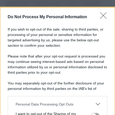
governo italiano e degli altri europei, il ritorno al colonialismo.
L'importanza dei movimenti.
Do Not Process My Personal Information
Palestina /
Il Board of Peace di Trump assegna il primo
contratto per un rudimentale avamposto militare a Gaza
If you wish to opt-out of the sale, sharing to third parties, or
processing of your personal or sensitive information for
targeted advertising by us, please use the below opt-out
section to confirm your selection.
L'evento /
La Sila diventa un palcoscenico naturale: nasce “A
Farla Amare Comincia Tu – Opera Sila”
Please note that after your opt-out request is processed you
may continue seeing interest-based ads based on personal
information utilized by us or personal information disclosed to
third parties prior to your opt-out.
Il ricordo /
Le radici di Francesco Guccini
You may separately opt-out of the further disclosure of your
personal information by third parties on the IAB’s list of
downstream participants.
Personal Data Processing Opt Outs
This information may also be disclosed by us to third parties
L'anniversario /
90 anni di Yves Saint Laurent, tra moda e
on the IAB’s List of Downstream Participants that may further
I want to opt-out of the Sharing of my
scandali