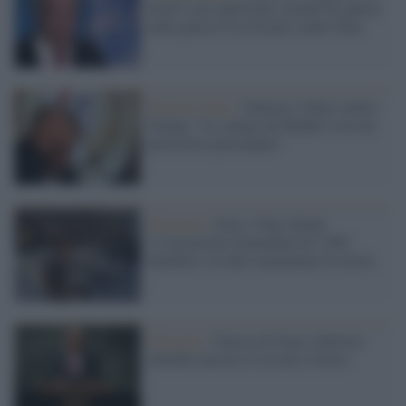
motivi' per ipotizzare crimini di guerra
nella guerra Usa-Israele contro Iran
Nazioni Unite /
Guterres (Onu) contro
Trump: "La cattura di Maduro crea un
pericoloso precedente"
Palestina /
Gaza, l'Onu chiede
l’evacuazione immediata di 2.500
bambini a rischio imminente di morte
Palestina /
Guerra di Gaza, Guterres
chiederà ancora il cessate il fuoco