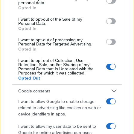
disclose it to other third parties.
personal data.
Opted In
Please note that this website/app uses one or more Google
services and may gather and store information including but
I want to opt-out of the Sale of my
Personal Data.
not limited to your visit or usage behaviour. You may click to
Opted In
grant or deny consent to Google and its third-party tags to
use your data for below specified purposes in below Google
I want to opt-out of processing my
consent section.
Personal Data for Targeted Advertising.
Opted In
I want to opt-out of Collection, Use,
Retention, Sale, and/or Sharing of my
Personal Data that Is Unrelated with the
Purposes for which it was collected.
Opted Out
Syndication
Culture
Google consents
Salute
Globalist
I want to allow Google to enable storage
related to advertising like cookies on web or
Megachip
Globalscience
device identifiers in apps.
GiULia
Globalsport
I want to allow my user data to be sent to
Google for online advertising purposes.