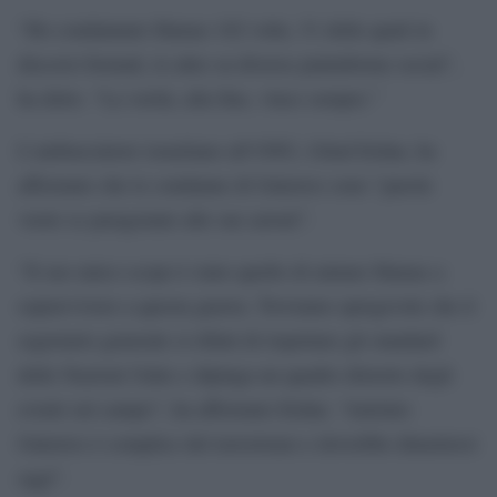
“Ho condannato Hamas 102 volte, 51 delle quali in
discorsi formali, le altre su diverse piattaforme social”,
ha detto. “La verità, alla fine, vince sempre.”
L’ambasciatore israeliano all’ONU, Gilad Erdan, ha
affermato che le condanne di Guterres sono “parole
vuote se paragonate alle sue azioni”.
“Il suo unico scopo è stato quello di aiutare Hamas a
sopravvivere a questa guerra. Troviamo spregevole che il
segretario generale si rifiuti di rispettare gli standard
delle Nazioni Unite e dipinga un quadro distorto degli
eventi sul campo”, ha affermato Erdan. “António
Guterres è complice del terrorismo e dovrebbe dimettersi
oggi”.