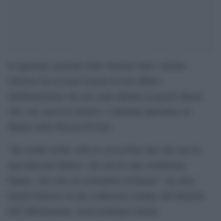
Il segretario generale delle Nazioni Unite António
Guterres ha accusato Israele di aver diffuso
disinformazione sul suo conto durante la guerra durata
oltre otto mesi tra Israele e i militanti palestinesi di
Hamas nella Striscia di Gaza.
“Ho sentito molte volte la stessa fonte dire che non ho
mai attaccato Hamas, che non ho mai condannato
Hamas, che sono un sostenitore di Hamas”, ha detto
lunedì Guterres in una conferenza stampa sull’integrità
dell’informazione, senza nominare Israele.