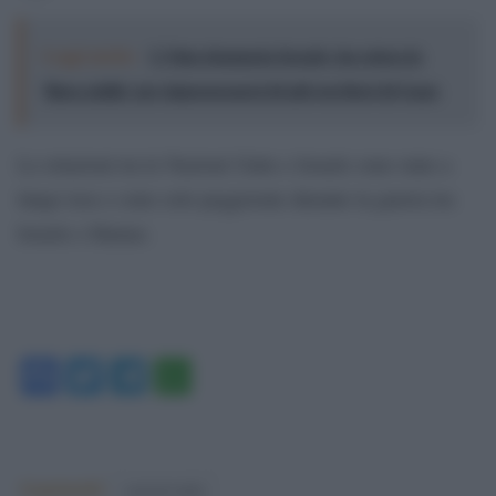
Leggi anche:
L'Onu denuncia Israele: ha esteso la
'linea gialla' per impossessarsi di più territori di Gaza
Le relazioni tra le Nazioni Unite e Israele sono state a
lungo tese e sono solo peggiorate durante la guerra tra
Israele e Hamas.
Facebook
Twitter
Telegram
WhatsApp
Argomenti:
nazioni unite