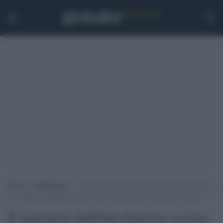
Home
>
Intelligence
>
Il segretario dell’Onu Guterres accusa Israele di
aver diffuso disinformazione sul suo conto dopo l’invasione di Gaza
Il segretario dell'Onu Guterres accusa