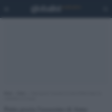
Home
>
Esteri
>
Putin grazia l’assassino di Anna Politkovskaja: ha
combattuto in Ucraina
Putin grazia l'assassino di Anna