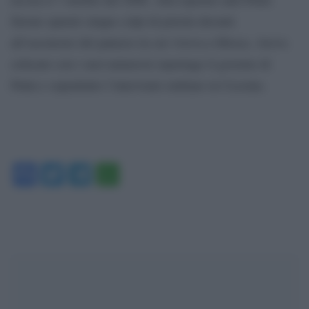
furono sparati cinque colpi di pistola davanti
all’ascensore del palazzo in cui viveva a Mosca. Aveva
criticato con i suoi numerosi reportage il governo di
Putin e soprattutto l’intervento militare in Cecenia.
Facebook
Twitter
Telegram
WhatsApp