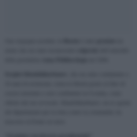
Russia
graziato
Una vergogna assoluta: in
è stato
un
colpevole
uomo che era stato riconosciuto
dell’omicidio
Anna Politkovskaja
della giornalista
nel 2006.
Serghei Khadzhikurbanov
, che era stato condannato a
20 anni di reclusione, torna in libertà grazie al fatto di
essersi arruolato e aver combattuto in Ucraina, come
riferito dal suo avvocato. Khadzhikurbanov, un ex agente
del dipartimento per la lotta contro la criminalità, ha
trascorso al fronte sei mesi.
“Graziato con decreto presidenziale”