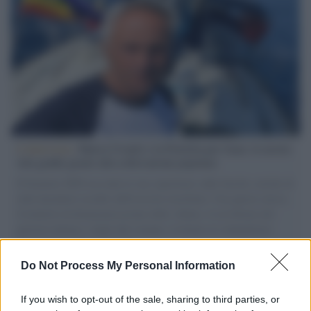
L'intervista /
Marco Croatti e la Flottilla per Gaza: le nostre
vele gonfie grazie alla sollevazione popolare
Il Senatore M5S racconta la sua esperienza sulle barche cariche di
aiuti umanitari assalite dall'esercito israeliano. Una guerra atroce,
il tentativo di disumanizzazione delle vittime, il servilismo del
governo italiano e degli altri europei, il ritorno al colonialismo.
L'importanza dei movimenti.
Do Not Process My Personal Information
Tel Aviv /
La “vittoria totale” di Israele significa una guerra
senza fine
If you wish to opt-out of the sale, sharing to third parties, or