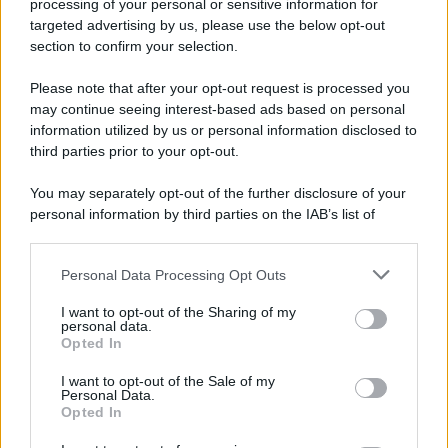
processing of your personal or sensitive information for
targeted advertising by us, please use the below opt-out
section to confirm your selection.
Vangelo /
La vita si intreccia con le paure come il giorno
succede alla notte
Please note that after your opt-out request is processed you
may continue seeing interest-based ads based on personal
information utilized by us or personal information disclosed to
third parties prior to your opt-out.
La scoperta /
Oplontis, le vittime dell’eruzione del Vesuvio
You may separately opt-out of the further disclosure of your
furono più numerose del previsto
personal information by third parties on the IAB’s list of
downstream participants.
Personal Data Processing Opt Outs
This information may also be disclosed by us to third parties
Il medagliere /
Europei di nuoto: Pellecani guida una super
on the IAB’s List of Downstream Participants that may further
I want to opt-out of the Sharing of my
Italia
disclose it to other third parties.
personal data.
Opted In
Please note that this website/app uses one or more Google
services and may gather and store information including but
I want to opt-out of the Sale of my
Personal Data.
not limited to your visit or usage behaviour. You may click to
Opted In
grant or deny consent to Google and its third-party tags to
use your data for below specified purposes in below Google