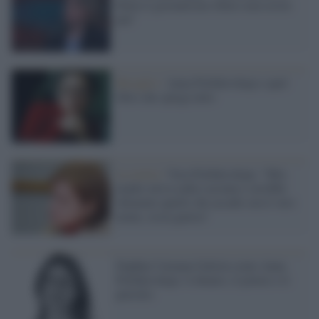
Putin il giornalismo libero non esiste
più"
Bavaglio /
Anna Politkovskaja e quel
libro che spiega tutto
La storia /
Vera Politkovskaja: "Mia
madre aveva radici ucraine e avrebbe
chiamato quello che accade con il vero
nome, ossia guerra"
Daphne Caruana Galizia come Anna
Politkovskaja: il denaro, il potere e il
petrolio