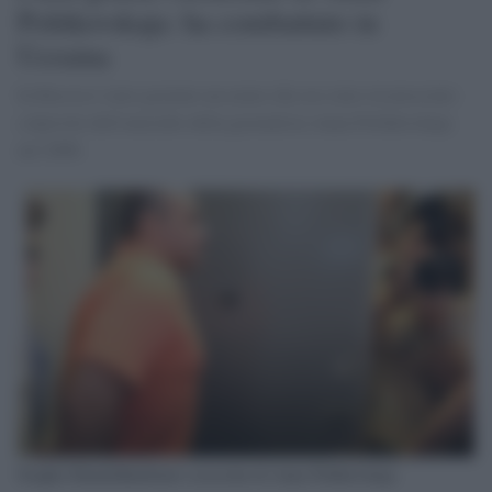
Politkovskaja: ha combattuto in
Ucraina
In Russia è stato graziato un uomo che era stato riconosciuto
colpevole dell'omicidio della giornalista Anna Politkovskaja
nel 2006.
Serghei Khadzhikurbanov assassino di Anna Politkovskaja