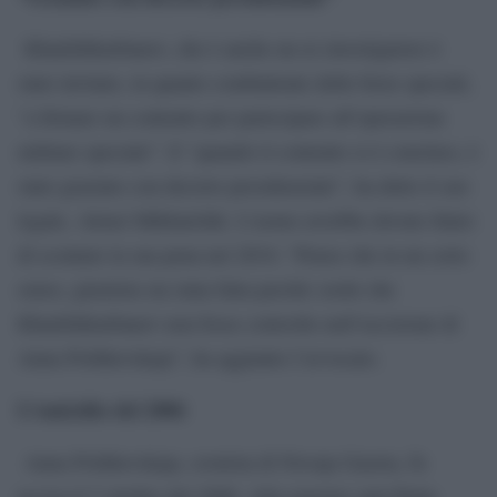
Khadzhikurbanov, che è anche un ex investigatore è
stato invitato, in quanto combattente delle forze speciali,
“a firmare un contratto per partecipare all’operazione
militare speciale”. E “quando il contratto si è concluso, è
stato graziato con decreto presidenziale”, ha detto il suo
legale, Alexei Mikhalchik. L’uomo avrebbe dovuto finire
di scontare la sua pena nel 2034: “Penso che in un certo
senso, giustizia sia stata fatta perché credo che
Khadzhikurbanov non fosse coinvolto nell’uccisione di
Anna Politkovskaja”, ha aggiunto l’avvocato.
L’omicidio del 2006
Anna Politkovskaja, cronista di Novaja Gazeta, fu
uccisa il 7 ottobre del 2006. Alla reporter anti-Putin