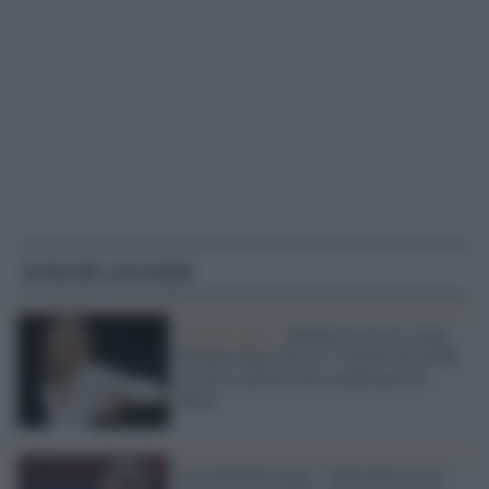
Articoli correlati
Anniversario /
Quando uccisero Anna
Politkovskaja. Era il 7 ottobre del 2006,
lo stesso giorno del compleanno di
Putin
Vera Politkovskaja: "Nella Russia di