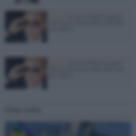
Mosca /
Al cuoco di Putin un quarto
delle estrazioni petrolifere nella Siria
post bellica
Mosca /
Al cuoco di Putin un quarto
delle estrazioni petrolifere nella Siria
post bellica
Ultime notizie