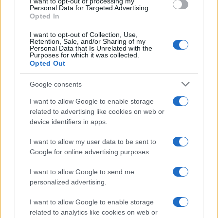
I want to opt-out of processing my
consent section.
Personal Data for Targeted Advertising.
Opted In
I want to opt-out of Collection, Use,
Retention, Sale, and/or Sharing of my
Personal Data that Is Unrelated with the
Purposes for which it was collected.
Opted Out
Syndication
Culture
Google consents
Salute
Globalist
I want to allow Google to enable storage
related to advertising like cookies on web or
Megachip
Globalscience
device identifiers in apps.
GiULia
Globalsport
I want to allow my user data to be sent to
Google for online advertising purposes.
Prima Pagina
I want to allow Google to send me
personalized advertising.
Giornale dello
Chi siamo
I want to allow Google to enable storage
Spettacolo
related to analytics like cookies on web or
Contributors