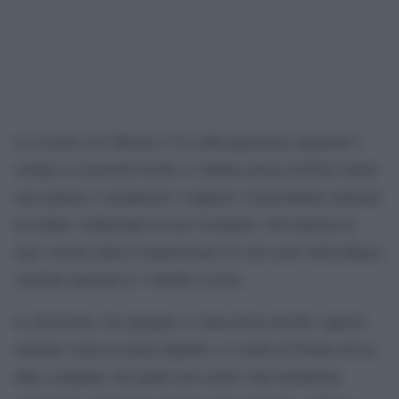
Lo scontro tra Tunisia e Ue sulla questione migranti è
sempre ai massimi livelli e l’ultima mossa di Kais Saied
non aiuterà a stemperare i rapporti. Il presidente tunisino
ha infatti confermato di aver restituito i 60 milioni di
euro versati dalla Commissione Ue sul conto della Banca
centrale tunisina il 3 ottobre scorso.
La decisione, ha spiegato, è stata presa perché «questo
metodo viola la nostra dignità e ci mette di fronte ad un
fatto compiuto sul quale non siamo stati nemmeno