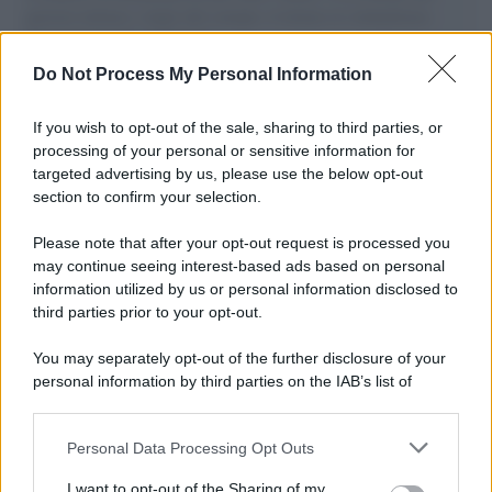
governo italiano e degli altri europei, il ritorno al colonialismo.
L'importanza dei movimenti.
Do Not Process My Personal Information
Tendenze /
Sale il numero degli acquisti online in Europa e
aumentano le vendite di articoli second hand
If you wish to opt-out of the sale, sharing to third parties, or
processing of your personal or sensitive information for
targeted advertising by us, please use the below opt-out
section to confirm your selection.
Pd /
Un partito progressista e di sinistra che si spacca sul
riarmo ha un serio problema
Please note that after your opt-out request is processed you
may continue seeing interest-based ads based on personal
information utilized by us or personal information disclosed to
third parties prior to your opt-out.
Il caso /
Trump ha quasi esaurito l'arsenale Usa, ma il
You may separately opt-out of the further disclosure of your
tycoon smentisce
personal information by third parties on the IAB’s list of
downstream participants.
Personal Data Processing Opt Outs
This information may also be disclosed by us to third parties
La banca /
Caso Mps: i pm milanesi ora vogliono vederci
on the IAB’s List of Downstream Participants that may further
I want to opt-out of the Sharing of my