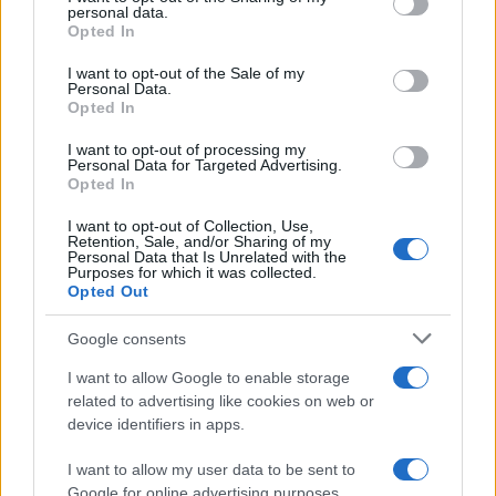
chiaro sulle “chat” tra un dirigente del Mef e alcuni ministri
disclose it to other third parties.
personal data.
Opted In
Please note that this website/app uses one or more Google
services and may gather and store information including but
I want to opt-out of the Sale of my
Personal Data.
not limited to your visit or usage behaviour. You may click to
Opted In
grant or deny consent to Google and its third-party tags to
use your data for below specified purposes in below Google
I want to opt-out of processing my
consent section.
Personal Data for Targeted Advertising.
Opted In
I want to opt-out of Collection, Use,
Retention, Sale, and/or Sharing of my
Personal Data that Is Unrelated with the
Purposes for which it was collected.
Opted Out
Syndication
Culture
Google consents
Salute
Globalist
I want to allow Google to enable storage
related to advertising like cookies on web or
Megachip
Globalscience
device identifiers in apps.
GiULia
Globalsport
I want to allow my user data to be sent to
Google for online advertising purposes.