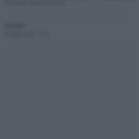
Il presidente tunisino Kais Saied
globalist
12 Ottobre 2023 - 11.19