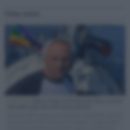
Ultime notizie
L'intervista /
Marco Croatti e la Flottilla per Gaza: le nostre
vele gonfie grazie alla sollevazione popolare
Il Senatore M5S racconta la sua esperienza sulle barche cariche di
aiuti umanitari assalite dall'esercito israeliano. Una guerra atroce,
il tentativo di disumanizzazione delle vittime, il servilismo del