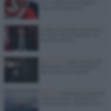
Ue: "La Tunisia non ha bisogno di
carità ma di cooperazione"
In Tunisia il presidente Saied a deciso
di cacciare venti alti funzionari e un
procuratore militare
Remigrazione /
Veneto, mancano 189
mila lavoratori: il nodo demografico
apre il confronto sui migranti
Bruxelles /
Il Parlamento Ue approva la
stretta sui rimpatri: più detenzione,
meno garanzie per i migranti e l’asilo