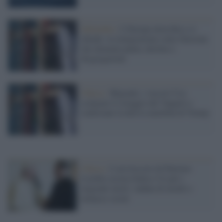
Xefonobia /
L’Europa invecchia e si
chiude: la remigrazione come illusione
che alimenta paura, declino e
disgregazione
Chiesa /
Migranti, i vescovi Usa
scelgono il coraggio del Vangelo e
contestano la deriva xenofoba di Trump
Chiesa /
L’arcivescovo di Palermo
Lorefice accusa Italia e Ue per i
migranti morti: ondata di insulti e
minacce social