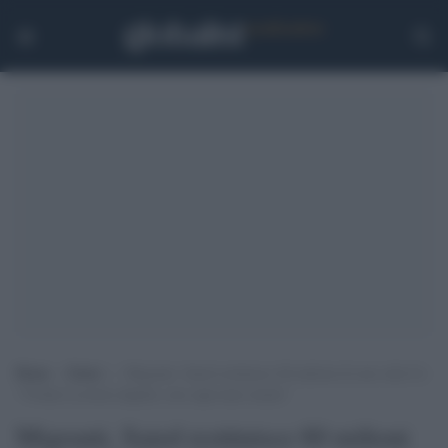
Home
>
Esteri
>
Migranti, Saied restituisce 60 milioni di euro alla Ue:
“Violate la nostra dignità, non sapevamo niente”
Migranti, Saied restituisce 60 milioni