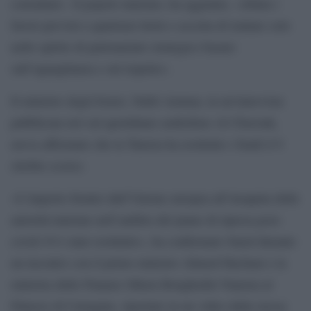
consultati». Il popolo tunisino, ha aggiunto, «rifiuta i
favori previsti a qualsiasi titolo e accetta di trattare solo
nello spirito di partenariato strategico basato
sull’uguaglianza e sul rispetto».
Il ministro degli Esteri, Nabil Ammar, in un’intervista
pubblicata ieri sul quotidiano arabofono Al Chorouk,
aveva affermato che la Tunisia ha restituito i fondi il 9
ottobre scorso.
«L’importo fornito dall’Unione europea all’insaputa delle
autorità tunisine nell’ambito del piano di ripresa post-
covid-19 è stato restituito», ha confermato Saied durante
un incontro con il primo ministro Ahmed Hachani e la
ministra delle Finanze Sihem Boughediri Namsia al
Palazzo di Cartagine, riportato in un video dalla stessa