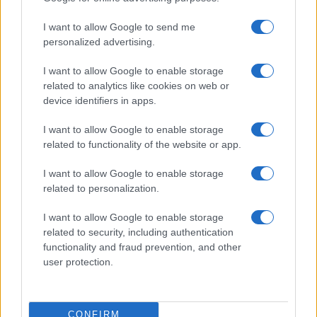
Prima Pagina
I want to allow Google to send me
personalized advertising.
Giornale dello
Chi siamo
I want to allow Google to enable storage
Spettacolo
related to analytics like cookies on web or
Contributors
device identifiers in apps.
Wondernet
Facebook
I want to allow Google to enable storage
Giuliana Sgrena
related to functionality of the website or app.
Twitter
I want to allow Google to enable storage
Google News
related to personalization.
Mastodon
I want to allow Google to enable storage
related to security, including authentication
Cookie Policy
functionality and fraud prevention, and other
user protection.
Preferenze Privacy
CONFIRM