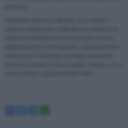
presidenza.
Il presidente tunisino ha affermato che la Tunisia è
capace di superare tutte le difficoltà con i propri mezzi,
attraverso la determinazione del suo popolo ad essere
indipendente nelle scelte nazionali e coinvolgendo tutti
«nella guerra di liberazione che stiamo conducendo e
che faremo accettare solo per emergere vittoriosi, con la
nostra sovranità e dignità nazionale intatte».
Facebook
Twitter
Telegram
WhatsApp