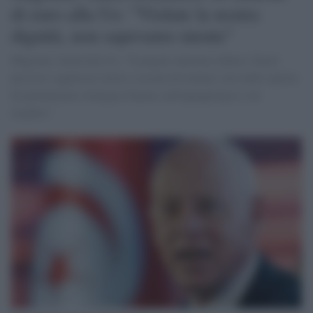
di euro alla Ue: "Violate la nostra
dignità, non sapevamo niente"
Migranti, Saied alla Ue: "Il popolo tunisino rifiuta i favori
previsti a qualsiasi titolo e accetta di trattare solo nello spirito
di partenariato strategico basato sull'uguaglianza e sul
rispetto".